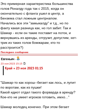
Это примерная характеристика большинства
голов Роналду года так с 2015, когда он
окончательно с фланга ушел в центр, а
Бензема стал ложным центрнапом.
Начались все эти "замыкалду" и т.д., но по
факту какая разница как, но гол забит. Так и
Шамар - если он такие поставит на поток, и
вернувшись из аренды, отгрузит, допустим, хет-
трик из таких голов бомжарам, кто-то
расстроится?)
Последнее сообщение
Евгеньич
-
23 ноя 2023 15:15
Край » 23 ноя 2023 01:15
"Шамар-то как хорош--бегает как лось, и лупит
по воротам, как из пушки!
Какой идиот отдал такого форварда в аренду?
Кое-кто не умеет игроков готовить, имхо..."
Шамар молодец конечно. При этом бегает