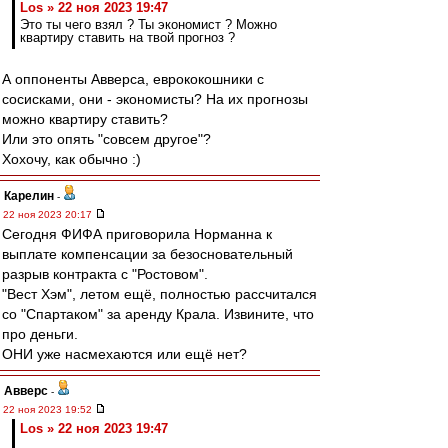
Los » 22 ноя 2023 19:47
Это ты чего взял ? Ты экономист ? Можно
квартиру ставить на твой прогноз ?
А оппоненты Авверса, еврококошники с
сосисками, они - экономисты? На их прогнозы
можно квартиру ставить?
Или это опять "совсем другое"?
Хохочу, как обычно :)
Карелин
-
22 ноя 2023 20:17
Сегодня ФИФА приговорила Норманна к
выплате компенсации за безосновательный
разрыв контракта с "Ростовом".
"Вест Хэм", летом ещё, полностью рассчитался
со "Спартаком" за аренду Крала. Извините, что
про деньги.
ОНИ уже насмехаются или ещё нет?
Авверс
-
22 ноя 2023 19:52
Los » 22 ноя 2023 19:47