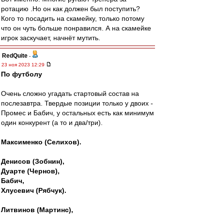
ротацию .Но он как должен был поступить?
Кого то посадить на скамейку, только потому
что он чуть больше понравился. А на скамейке
игрок заскучает, начнёт мутить.
RedQuite
-
23 ноя 2023 12:29
По футболу
Очень сложно угадать стартовый состав на
послезавтра. Твердые позиции только у двоих -
Промес и Бабич, у остальных есть как минимум
один конкурент (а то и два/три).
Максименко (Селихов).
Денисов (Зобнин),
Дуарте (Чернов),
Бабич,
Хлусевич (Рябчук).
Литвинов (Мартинс),