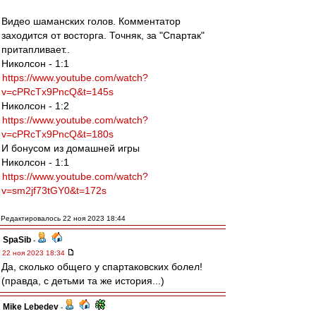
Видео шаманских голов. Комментатор
заходится от восторга. Точняк, за "Спартак"
притапливает..
Николсон - 1:1
https://www.youtube.com/watch?
v=cPRcTx9PncQ&t=145s
Николсон - 1:2
https://www.youtube.com/watch?
v=cPRcTx9PncQ&t=180s
И бонусом из домашней игры
Николсон - 1:1
https://www.youtube.com/watch?
v=sm2jf73tGY0&t=172s
Редактировалось 22 ноя 2023 18:44
SpaSib
-
22 ноя 2023 18:34
Да, сколько общего у спартаковских болел!
(правда, с детьми та же история...)
Mike Lebedev
-