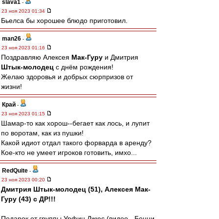
slava1
-
23 ноя 2023 01:34
Бьелса бы хорошее блюдо приготовил.
man26
-
23 ноя 2023 01:16
Поздравляю Алексея
Мак-Гуру
и Дмитрия
Штык-молодец
с днём рождения!
Желаю здоровья и добрых сюрпризов от
жизни!
Край
-
23 ноя 2023 01:15
Шамар-то как хорош--бегает как лось, и лупит
по воротам, как из пушки!
Какой идиот отдал такого форварда в аренду?
Кое-кто не умеет игроков готовить, имхо...
RedQuite
-
23 ноя 2023 00:20
Дмитрия Штык-молодец (51), Алексея Мак-
Гуру (43) с ДР!!!
Подарок от группы Урфин Джюс (видео - Бенни