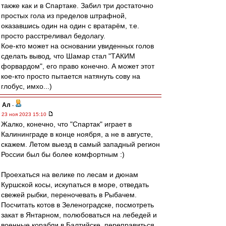
также как и в Спартаке. Забил три достаточно
простых гола из пределов штрафной,
оказавшись один на один с вратарём, т.е.
просто расстреливал бедолагу.
Кое-кто может на основании увиденных голов
сделать вывод, что Шамар стал "ТАКИМ
форвардом", его право конечно. А может этот
кое-кто просто пытается натянуть сову на
глобус, имхо...)
Ал
-
23 ноя 2023 15:10
Жалко, конечно, что "Спартак" играет в
Калининграде в конце ноября, а не в августе,
скажем. Летом выезд в самый западный регион
России был бы более комфортным :)
Проехаться на велике по лесам и дюнам
Куршской косы, искупаться в море, отведать
свежей рыбки, переночевать в Рыбачем.
Посчитать котов в Зеленоградске, посмотреть
закат в Янтарном, полюбоваться на лебедей и
военные корабли в Балтийске, переправиться