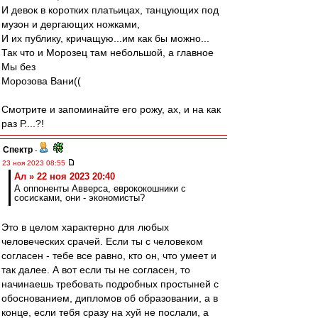
И девок в коротких платьицах, танцующих под
музон и дергающих ножками,
И их публику, кричащую...им как бы можно...
Так что и Морозец там небольшой, а главное
Мы без
Морозова Вани((
Смотрите и запоминайте его рожу, ах, и на как
раз Р....?!
Спектр
-
23 ноя 2023 08:55
Ал » 22 ноя 2023 20:40
А оппоненты Авверса, еврококошники с
сосисками, они - экономисты?
Это в целом характерно для любых
человеческих срачей. Если ты с человеком
согласен - тебе все равно, кто он, что умеет и
так далее. А вот если ты не согласен, то
начинаешь требовать подробных простыней с
обоснованием, дипломов об образовании, а в
конце, если тебя сразу на хуй не послали, а