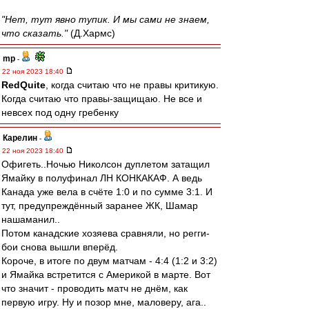
"Нет, тут явно тупик. И мы сами не знаем,
что сказать."
(Д.Хармс)
mp
-
22 ноя 2023 18:40
RedQuite
, когда считаю что не правы критикую.
Когда считаю что правы-защищаю. Не все и
невсех под одну гребенку
Карелин
-
22 ноя 2023 18:40
Офигеть..Ночью Николсон дуплетом затащил
Ямайку в полуфинал ЛН КОНКАКАФ. А ведь
Канада уже вела в счёте 1:0 и по сумме 3:1. И
тут, предупреждённый заранее ЖК, Шамар
нашаманил..
Потом канадские хозяева сравняли, но регги-
бои снова вышли вперёд.
Короче, в итоге по двум матчам - 4:4 (1:2 и 3:2)
и Ямайка встретится с Америкой в марте. Вот
что значит - проводить матч не днём, как
первую игру. Ну и позор мне, маловеру, ага..