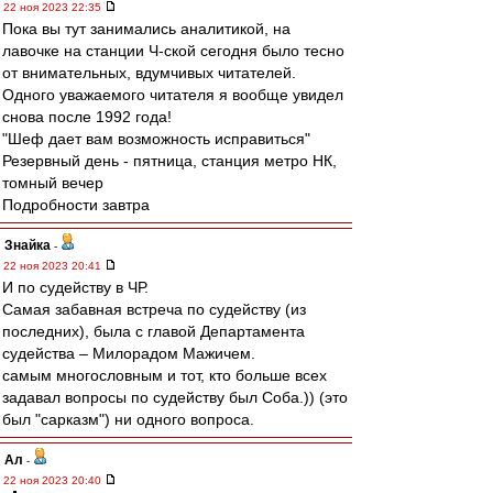
22 ноя 2023 22:35
Пока вы тут занимались аналитикой, на
лавочке на станции Ч-ской сегодня было тесно
от внимательных, вдумчивых читателей.
Одного уважаемого читателя я вообще увидел
снова после 1992 года!
"Шеф дает вам возможность исправиться"
Резервный день - пятница, станция метро НК,
томный вечер
Подробности завтра
Знайка
-
22 ноя 2023 20:41
И по судейству в ЧР.
Самая забавная встреча по судейству (из
последних), была с главой Департамента
судейства – Милорадом Мажичем.
самым многословным и тот, кто больше всех
задавал вопросы по судейству был Соба.)) (это
был "сарказм") ни одного вопроса.
Ал
-
22 ноя 2023 20:40