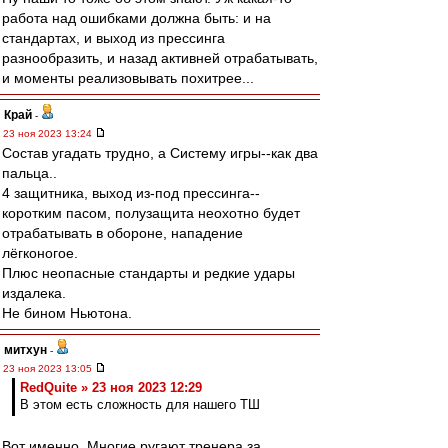
работа над ошибками должна быть: и на
стандартах, и выход из прессинга
разнообразить, и назад активней отрабатывать,
и моменты реализовывать похитрее...
Край
-
23 ноя 2023 13:24
Состав угадать трудно, а Систему игры--как два
пальца..
4 защитника, выход из-под прессинга--
коротким пасом, полузащита неохотно будет
отрабатывать в обороне, нападение
лёгконогое.
Плюс неопасные стандарты и редкие удары
издалека.
Не бином Ньютона.
митхун
-
23 ноя 2023 13:05
RedQuite » 23 ноя 2023 12:29
В этом есть сложность для нашего ТШ
Вот именно. Многие ругают тренера за