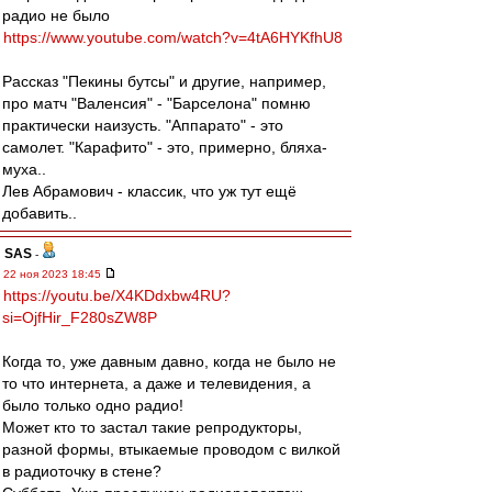
радио не было
https://www.youtube.com/watch?v=4tA6HYKfhU8
Рассказ "Пекины бутсы" и другие, например,
про матч "Валенсия" - "Барселона" помню
практически наизусть. "Аппарато" - это
самолет. "Карафито" - это, примерно, бляха-
муха..
Лев Абрамович - классик, что уж тут ещё
добавить..
SAS
-
22 ноя 2023 18:45
https://youtu.be/X4KDdxbw4RU?
si=OjfHir_F280sZW8P
Когда то, уже давным давно, когда не было не
то что интернета, а даже и телевидения, а
было только одно радио!
Может кто то застал такие репродукторы,
разной формы, втыкаемые проводом с вилкой
в радиоточку в стене?