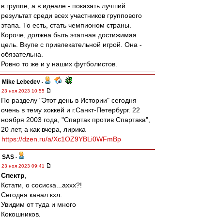
в группе, а в идеале - показать лучший
результат среди всех участников группового
этапа. То есть, стать чемпионом страны.
Короче, должна быть этапная достижимая
цель. Вкупе с привлекательной игрой. Она -
обязательна.
Ровно то же и у наших футболистов.
Mike Lebedev
-
23 ноя 2023 10:55
По разделу "Этот день в Истории" сегодня
очень в тему хоккей и г.Санкт-Петербург. 22
ноября 2003 года, "Спартак против Спартака",
20 лет, а как вчера, лирика
https://dzen.ru/a/Xc1OZ9YBLi0WFmBp
SAS
-
23 ноя 2023 09:41
Спектр
,
Кстати, о сосиска...аххх?!
Сегодня канал кхл.
Увидим от туда и много
Кокошников,