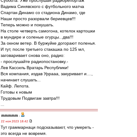
Суббота. Уже прослушан радиорепортаж
Вадима Синявского с футбольного матча
Спартак-Динамо со стадиона Динамо, где
Наши просто разорвали бериевцев!!!
Теперь можно и покушать.
На столе четверть самогона, котелок картошки
в мундире и соленые огурцы...два!!!
За окном ветер. В буржуйке догорают поленья.
И тут, после третьего стакашка по 125 мл,
заговаривает снова оно, радио:
- прослушайте радиопостановку.-
Лев Кассиль Вратарь Республики!
Вся компания, издав Уррааа, закуривает и....,
начинает слушать...
Кайф. Лепота.
Готовы к новым
Трудовым Подвигам завтра!!!
...
mmmmm
-
22 ноя 2023 18:42
Тут граммарнаци подсказывают, что умереть -
это всегда не вовремя.