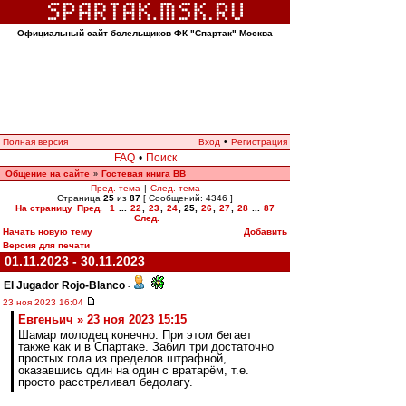
Официальный сайт болельщиков ФК "Спартак" Москва
Полная версия
Вход
•
Регистрация
FAQ
•
Поиск
Общение на сайте
Гостевая книга ВВ
»
Пред. тема
|
След. тема
Страница
25
из
87
[ Сообщений: 4346 ]
На страницу
Пред.
1
...
22
,
23
,
24
,
25
,
26
,
27
,
28
...
87
След.
Начать новую тему
Добавить
Версия для печати
01.11.2023 - 30.11.2023
El Jugador Rojo-Blanco
-
23 ноя 2023 16:04
Евгеньич » 23 ноя 2023 15:15
Шамар молодец конечно. При этом бегает
также как и в Спартаке. Забил три достаточно
простых гола из пределов штрафной,
оказавшись один на один с вратарём, т.е.
просто расстреливал бедолагу.