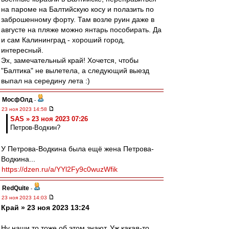
на пароме на Балтийскую косу и полазить по
заброшенному форту. Там возле руин даже в
августе на пляже можно янтарь пособирать. Да
и сам Калининград - хороший город,
интересный.
Эх, замечательный край! Хочется, чтобы
"Балтика" не вылетела, а следующий выезд
выпал на середину лета :)
МосфОлд
-
23 ноя 2023 14:58
SAS » 23 ноя 2023 07:26
Петров-Водкин?
У Петрова-Водкина была ещё жена Петрова-
Водкина...
https://dzen.ru/a/YYl2Fy9c0wuzWfik
RedQuite
-
23 ноя 2023 14:03
Край » 23 ноя 2023 13:24
Ну наши то тоже об этом знают. Уж какая-то