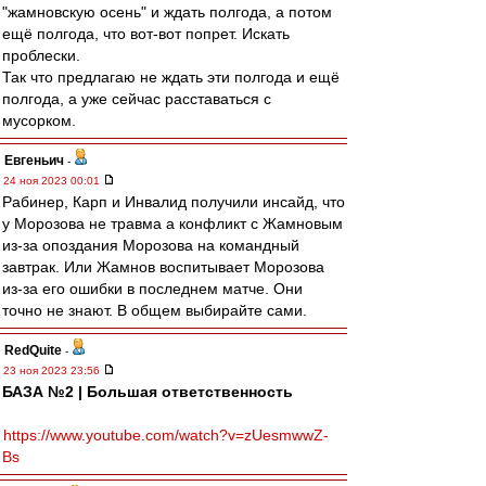
"жамновскую осень" и ждать полгода, а потом
ещё полгода, что вот-вот попрет. Искать
проблески.
Так что предлагаю не ждать эти полгода и ещё
полгода, а уже сейчас расставаться с
мусорком.
Евгеньич
-
24 ноя 2023 00:01
Рабинер, Карп и Инвалид получили инсайд, что
у Морозова не травма а конфликт с Жамновым
из-за опоздания Морозова на командный
завтрак. Или Жамнов воспитывает Морозова
из-за его ошибки в последнем матче. Они
точно не знают. В общем выбирайте сами.
RedQuite
-
23 ноя 2023 23:56
БАЗА №2 | Большая ответственность
https://www.youtube.com/watch?v=zUesmwwZ-
Bs