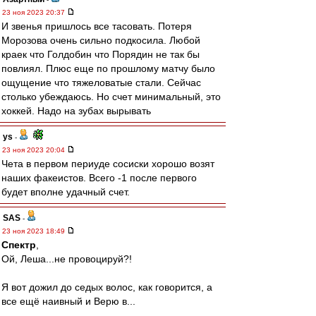
23 ноя 2023 20:37
И звенья пришлось все тасовать. Потеря
Морозова очень сильно подкосила. Любой
краек что Голдобин что Порядин не так бы
повлиял. Плюс еще по прошлому матчу было
ощущение что тяжеловатые стали. Сейчас
столько убеждаюсь. Но счет минимальный, это
хоккей. Надо на зубах вырывать
ys
-
23 ноя 2023 20:04
Чета в первом периуде сосиски хорошо возят
наших факеистов. Всего -1 после первого
будет вполне удачный счет.
SAS
-
23 ноя 2023 18:49
Спектр
,
Ой, Леша...не провоцируй?!
Я вот дожил до седых волос, как говорится, а
все ещё наивный и Верю в...
...