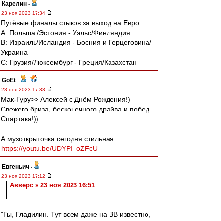
Карелин
-
23 ноя 2023 17:34
Путёвые финалы стыков за выход на Евро.
А: Польша /Эстония - Уэльс/Финляндия
В: Израиль/Исландия - Босния и Герцеговина/
Украина
С: Грузия/Люксембург - Греция/Казахстан
GoEt
-
23 ноя 2023 17:33
Мак-Гуру>> Алексей с Днём Рождения!)
Свежего бриза, бесконечного драйва и побед
Спартака!))
А музоткрыточка сегодня стильная:
https://youtu.be/UDYPI_oZFcU
Евгеньич
-
23 ноя 2023 17:12
Авверс » 23 ноя 2023 16:51
"Гы, Гладилин. Тут всем даже на ВВ известно,