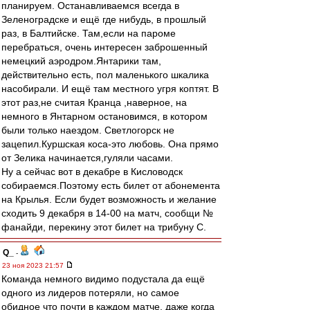
планируем. Останавливаемся всегда в
Зеленоградске и ещё где нибудь, в прошлый
раз, в Балтийске. Там,если на пароме
перебраться, очень интересен заброшенный
немецкий аэродром.Янтарики там,
действительно есть, пол маленького шкалика
насобирали. И ещё там местного угря коптят. В
этот раз,не считая Кранца ,наверное, на
немного в Янтарном остановимся, в котором
были только наездом. Светлогорск не
зацепил.Куршская коса-это любовь. Она прямо
от Зелика начинается,гуляли часами.
Ну а сейчас вот в декабре в Кисловодск
собираемся.Поэтому есть билет от абонемента
на Крылья. Если будет возможность и желание
сходить 9 декабря в 14-00 на матч, сообщи №
фанайди, перекину этот билет на трибуну С.
Q_
-
23 ноя 2023 21:57
Команда немного видимо подустала да ещё
одного из лидеров потеряли, но самое
обидное что почти в каждом матче, даже когда