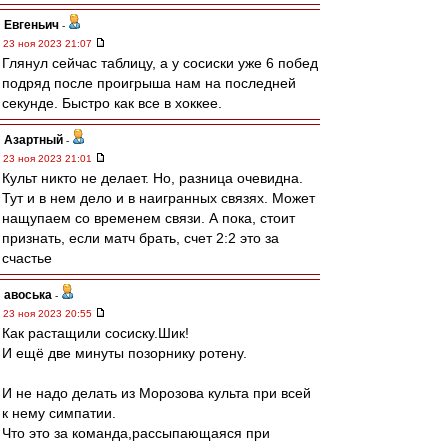
Евгеньич
-
23 ноя 2023 21:07
Глянул сейчас таблицу, а у сосиски уже 6 побед
подряд после проигрыша нам на последней
секунде. Быстро как все в хоккее.
Азартный
-
23 ноя 2023 21:01
Культ никто не делает. Но, разница очевидна.
Тут и в нем дело и в наигранных связях. Может
нащупаем со временем связи. А пока, стоит
признать, если матч брать, счет 2:2 это за
счастье
авоська
-
23 ноя 2023 20:55
Как растащили сосиску.Шик!
И ещё две минуты позорнику ротену.
И не надо делать из Морозова культа при всей
к нему симпатии.
Что это за команда,рассыпающаяся при