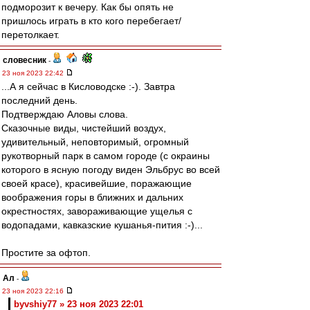
подморозит к вечеру. Как бы опять не
пришлось играть в кто кого перебегает/
перетолкает.
словесник
-
23 ноя 2023 22:42
...А я сейчас в Кисловодске :-). Завтра
последний день.
Подтверждаю Аловы слова.
Сказочные виды, чистейший воздух,
удивительный, неповторимый, огромный
рукотворный парк в самом городе (с окраины
которого в ясную погоду виден Эльбрус во всей
своей красе), красивейшие, поражающие
воображения горы в ближних и дальних
окрестностях, завораживающие ущелья с
водопадами, кавказские кушанья-пития :-)...
Простите за офтоп.
Ал
-
23 ноя 2023 22:16
byvshiy77 » 23 ноя 2023 22:01