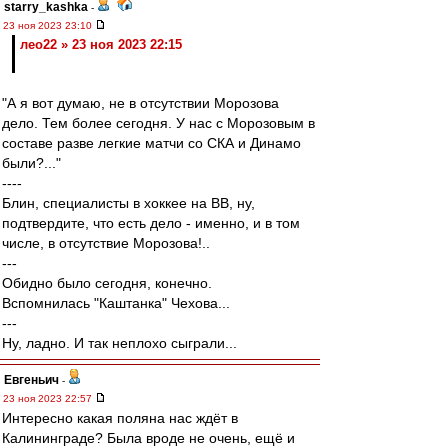
starry_kashka
-
23 ноя 2023 23:10
лео22 » 23 ноя 2023 22:15
"А я вот думаю, не в отсутствии Морозова
дело. Тем более сегодня. У нас с Морозовым в
составе разве легкие матчи со СКА и Динамо
были?..."
----
Блин, специалисты в хоккее на ВВ, ну,
подтвердите, что есть дело - именно, и в том
числе, в отсутствие Морозова!..
---
Обидно было сегодня, конечно.
Вспомнилась "Каштанка" Чехова...
---
Ну, ладно. И так неплохо сыграли...
Евгеньич
-
23 ноя 2023 22:57
Интересно какая поляна нас ждёт в
Калининграде? Была вроде не очень, ещё и