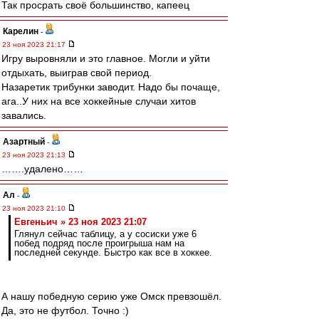
Так просрать своё большинство, капеец
Карелин
-
23 ноя 2023 21:17
Игру выровняли и это главное. Могли и уйти
отдыхать, выиграв свой период.
Назаретик трибунки заводит. Надо бы почаще,
ага..У них на все хоккейные случаи хитов
завались.
Азартный
-
23 ноя 2023 21:13
…….удалено……
Ал
-
23 ноя 2023 21:10
Евгеньич » 23 ноя 2023 21:07
Глянул сейчас таблицу, а у сосиски уже 6
побед подряд после проигрыша нам на
последней секунде. Быстро как все в хоккее.
А нашу победную серию уже Омск превзошёл.
Да, это не футбол. Точно :)