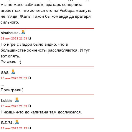
мы не мало забиваем, вратарь соперника
играет так, что хочется его на Рыбара махнуть
не глядя. Жаль. Такой бы команде да вратаря
сильного.
visahouse
-
23 ноя 2023 21:53
По игре с Ладой было видно, что в
большинстве хоккеисты расслабляются. И тут
вот опять.
Эх жаль. :(
SAS
-
23 ноя 2023 21:53
...
Проиграли(
Lubbie
-
23 ноя 2023 21:33
Никишин-то до капитана там дослужился.
Б.Г.-74
-
23 ноя 2023 21:25