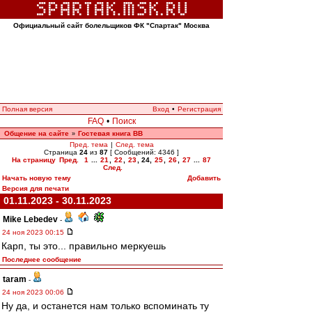
Официальный сайт болельщиков ФК "Спартак" Москва
Полная версия
Вход
•
Регистрация
FAQ
•
Поиск
Общение на сайте
Гостевая книга ВВ
»
Пред. тема
|
След. тема
Страница
24
из
87
[ Сообщений: 4346 ]
На страницу
Пред.
1
...
21
,
22
,
23
,
24
,
25
,
26
,
27
...
87
След.
Начать новую тему
Добавить
Версия для печати
01.11.2023 - 30.11.2023
Mike Lebedev
-
24 ноя 2023 00:15
Карп, ты это... правильно меркуешь
Последнее сообщение
taram
-
24 ноя 2023 00:06
Ну да, и останется нам только вспоминать ту