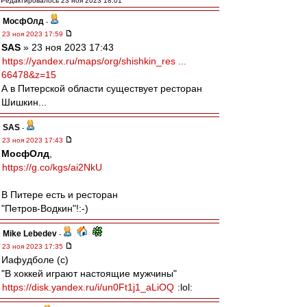
Редактировалось 23 ноя 2023 18:01
МосфОлд
-
23 ноя 2023 17:59
SAS
» 23 ноя 2023 17:43
https://yandex.ru/maps/org/shishkin_res ...
66478&z=15
А в Питерской области существует ресторан
Шишкин...
SAS
-
23 ноя 2023 17:43
МосфОлд
,
https://g.co/kgs/ai2NkU
В Питере есть и ресторан
"Петров-Водкин"!:-)
Mike Lebedev
-
23 ноя 2023 17:35
Иафудболе (с)
"В хоккей играют настоящие мужчины"
https://disk.yandex.ru/i/un0Ft1j1_aLiOQ
:lol: