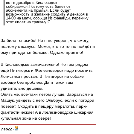
вот в декабре в Кисловодск
собираемся.Поэтому есть билет от
абонемента на Крылья. Если будет
возможность и желание сходить 9 декабря в
14-00 на матч, сообщи № фанайди, перекину
этот билет на трибуну С.
За билет спасибо! Но я не уверен, что смогу,
поэтому откажусь. Может, кто-то точно пойдёт и
ему пригодится больше. Однако приятно!
В Кисловодске замечательно! Но там рядом
ещё Пятигорск и Железноводск надо посетить.
Логистика простая. В Пятигорск на собаке
вообще без проблем. Да и такси там
удивительно дёшевы.
Опять же, все-таки летом лучше. Забраться на
Машук, увидеть с него Эльбрус, если с погодой
повезёт. Сходить в пещеру мерзлоты, парки
фантастические! А в Железноводске шикарная
купальная зона на озере!
лео22
-