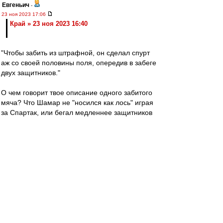
Евгеньич
-
23 ноя 2023 17:06
Край » 23 ноя 2023 16:40
"Чтобы забить из штрафной, он сделал спурт
аж со своей половины поля, опередив в забеге
двух защитников."
О чем говорит твое описание одного забитого
мяча? Что Шамар не "носился как лось" играя
за Спартак, или бегал медленнее защитников
РПЛ?
Если футболиста у которого не все получается
в команде (а у Шамара последнее время была
отвратительная реализация моментов)
вовремя отдают в аренду и он получая больше
игровой практики возвращается сильнее и
увереннее в себе разве это плохо? Разве это
значит, что принимающие такое решение
"идиоты" согласно твоим выводам?
Ал
-