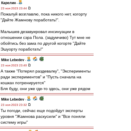
Карелин
-
23 ноя 2023 23:44
Пожалуй возглавлю, пока никого нет, когорту
"Дайте Жамнову поработать!".
Малышев дезавуировал инсинуации в
отношении сэра Пола. (задумчиво) Тут мне не
обойтись без зама по другой когорте "Дайте
Эшуорту поработать!"
Mike Lebedev
-
23 ноя 2023 23:40
А также "Потерял раздевалку", "Эксперименты
ради экспериментов" и "Пусть сначала на
кошках потренируется"
Бля буду, они уже где-то здесь, они уже рядом
Mike Lebedev
-
23 ноя 2023 23:32
Ты погоди, сейчас еще подойдут эксперты
уровня "Жамнова раскусили" и "Все поняли
систему игры"