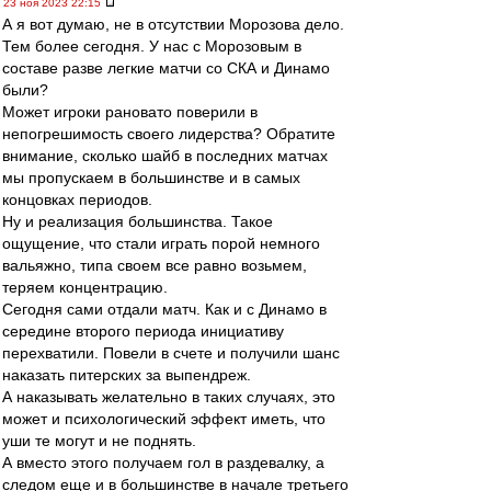
23 ноя 2023 22:15
А я вот думаю, не в отсутствии Морозова дело.
Тем более сегодня. У нас с Морозовым в
составе разве легкие матчи со СКА и Динамо
были?
Может игроки рановато поверили в
непогрешимость своего лидерства? Обратите
внимание, сколько шайб в последних матчах
мы пропускаем в большинстве и в самых
концовках периодов.
Ну и реализация большинства. Такое
ощущение, что стали играть порой немного
вальяжно, типа своем все равно возьмем,
теряем концентрацию.
Сегодня сами отдали матч. Как и с Динамо в
середине второго периода инициативу
перехватили. Повели в счете и получили шанс
наказать питерских за выпендреж.
А наказывать желательно в таких случаях, это
может и психологический эффект иметь, что
уши те могут и не поднять.
А вместо этого получаем гол в раздевалку, а
следом еще и в большинстве в начале третьего