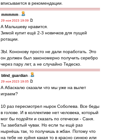
вписывается в рекомендации.
mmmmm
-
29 ноя 2023 19:09
А Малышеву нравится.
Зимой купит ещё 2-3 новичков для пущей
ротации.
ЗЫ. Кононову просто не дали поработать. Это
он должен был закономерно получить серебро
через пару лет, а не случайно Тедеско.
blind_guardian
-
29 ноя 2023 19:05
А Абаскалю сказали что мы уже на вылет
играем?
10 раз пересмотрел нырок Соболева. Все беды
в голове. И в коллективе нет человека, который
мог бы подойти и сказать по отечески - Саня.
Ты заебатый чувак. Но если ты ещё раз
нырнёшь так, то получишь в жбан. Потому что
на тебе не хуйня какая то в красно синюю или