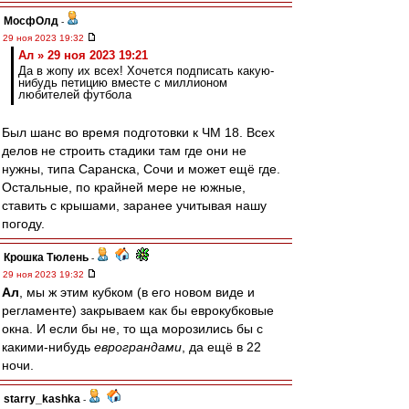
МосфОлд
-
29 ноя 2023 19:32
Ал » 29 ноя 2023 19:21
Да в жопу их всех! Хочется подписать какую-
нибудь петицию вместе с миллионом
любителей футбола
Был шанс во время подготовки к ЧМ 18. Всех
делов не строить стадики там где они не
нужны, типа Саранска, Сочи и может ещё где.
Остальные, по крайней мере не южные,
ставить с крышами, заранее учитывая нашу
погоду.
Крошка Тюлень
-
29 ноя 2023 19:32
Ал
, мы ж этим кубком (в его новом виде и
регламенте) закрываем как бы еврокубковые
окна. И если бы не, то ща морозились бы с
какими-нибудь
еврограндами
, да ещё в 22
ночи.
starry_kashka
-