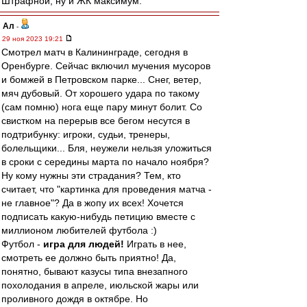
Штрафной, ну и ЖК максимум.
Ал
-
29 ноя 2023 19:21
Смотрел матч в Калининграде, сегодня в
Оренбурге. Сейчас включил мучения мусоров
и бомжей в Петровском парке... Снег, ветер,
мяч дубовый. От хорошего удара по такому
(сам помню) нога еще пару минут болит. Со
свистком на перерыв все бегом несутся в
подтрибунку: игроки, судьи, тренеры,
болельщики... Бля, неужели нельзя уложиться
в сроки с середины марта по начало ноября?
Ну кому нужны эти страдания? Тем, кто
считает, что "картинка для проведения матча -
не главное"? Да в жопу их всех! Хочется
подписать какую-нибудь петицию вместе с
миллионом любителей футбола :)
Футбол -
игра для людей!
Играть в нее,
смотреть ее должно быть приятно! Да,
понятно, бывают казусы типа внезапного
похолодания в апреле, июльской жары или
проливного дождя в октябре. Но