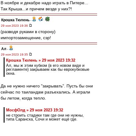
В ноябре и декабре надо играть в Питере...
Так Крыша...и причем везде у них?!
Крошка Тюлень
-
29 ноя 2023 19:36
(разводя руками в сторону)
импортозамещение, сэр!
Ал
-
29 ноя 2023 19:35
Крошка Тюлень » 29 ноя 2023 19:32
Ал, мы ж этим кубком (в его новом виде и
регламенте) закрываем как бы еврокубковые
окна.
Да не нужно ничего "закрывать". Пусть бы они
сейчас по таиландам разъехались. А играли
бы летом, когда тепло.
МосфОлд » 29 ноя 2023 19:32
не строить стадики там где они не нужны,
типа Саранска, Сочи и может ещё где.