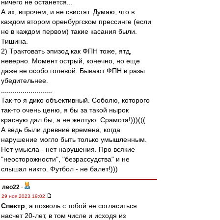
ничего не останется...
А их, впрочем, и не свистят. Думаю, что в
каждом втором оренбургском прессинге (если
не в каждом первом) такие касания были.
Тишина.
2) Трактовать эпизод как ФПН тоже, ятд,
неверно. Момент острый, конечно, но еще
даже не особо голевой. Бывают ФПН в разы
убедительнее.
..........................
Так-то я дико объективный. Соболю, которого
так-то очень ценю, я бы за такой нырок
красную дал бы, а не желтую. Срамота!)))(((
А ведь были древние времена, когда
нарушение могло быть только умышленным.
Нет умысла - нет нарушения. Про всякие
"неосторожности", "безрассудства" и не
слышал никто. Футбол - не балет!)))
лео22
-
29 ноя 2023 19:02
Спектр
, а позволь с тобой не согласиться
насчет 20-лет, в том числе и исходя из