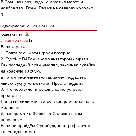
В Сочи, как раз, надо. И играть в марте и
ноябре там. Всем. Раз уж на северах холодно
:)
Редактировалось 29 ноя 2023 19:38
Romans131
-
29 ноя 2023 19:34
Если коротко:
1. Почти весь матч играли позорно.
2. Сухой с ВАРом и комментатором - мрази.
Как последний прям умолял, заклинал судейку
на красную Рябчуку,
а потом техничненько так замёл под ковёр
явную руку у колхозника. Просто падаль.
3. Что поразило, игроков вполне устроил
проигрыш.
Наши вводили мяч в игру в концовке оооочень
медленно.
До конца матча 30 сек., а Селихов гетры
поправляет.
Если не пройдём Оренбург, то штрафы всем,
кто сегодня играл