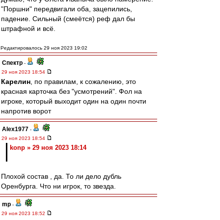
"Поршни" передвигали оба, зацепились,
падение. Сильный (смеётся) реф дал бы
штрафной и всё.
Редактировалось 29 ноя 2023 19:02
Спектр
-
29 ноя 2023 18:54
Карелин
, по правилам, к сожалению, это
красная карточка без "усмотрений". Фол на
игроке, который выходит один на один почти
напротив ворот
Alex1977
-
29 ноя 2023 18:54
konp » 29 ноя 2023 18:14
Плохой состав , да. То ли дело дубль
Оренбурга. Что ни игрок, то звезда.
mp
-
29 ноя 2023 18:52