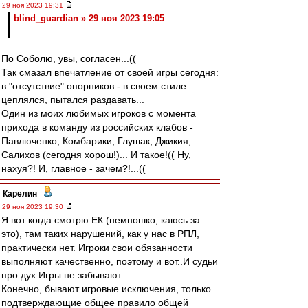
29 ноя 2023 19:31
blind_guardian » 29 ноя 2023 19:05
По Соболю, увы, согласен...((
Так смазал впечатление от своей игры сегодня:
в "отсутствие" опорников - в своем стиле
цеплялся, пытался раздавать...
Один из моих любимых игроков с момента
прихода в команду из российских клабов -
Павлюченко, Комбарики, Глушак, Джикия,
Салихов (сегодня хорош!)... И такое!(( Ну,
нахуя?! И, главное - зачем?!...((
Карелин
-
29 ноя 2023 19:30
Я вот когда смотрю ЕК (немношко, каюсь за
это), там таких нарушений, как у нас в РПЛ,
практически нет. Игроки свои обязанности
выполняют качественно, поэтому и вот..И судьи
про дух Игры не забывают.
Конечно, бывают игровые исключения, только
подтверждающие общее правило общей