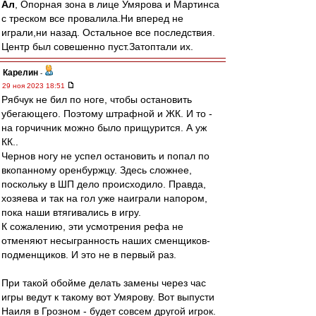
Ал
, Опорная зона в лице Умярова и Мартинса
с треском все провалила.Ни вперед не
играли,ни назад. Остальное все последствия.
Центр был совешенно пуст.Затоптали их.
Карелин
-
29 ноя 2023 18:51
Рябчук не бил по ноге, чтобы остановить
убегающего. Поэтому штрафной и ЖК. И то -
на горчичник можно было прищурится. А уж
КК..
Чернов ногу не успел остановить и попал по
вкопанному оренбуржцу. Здесь сложнее,
поскольку в ШП дело происходило. Правда,
хозяева и так на гол уже наиграли напором,
пока наши втягивались в игру.
К сожалению, эти усмотрения рефа не
отменяют несыгранность наших сменщиков-
подменщиков. И это не в первый раз.
При такой обойме делать замены через час
игры ведут к такому вот Умярову. Вот выпусти
Наиля в Грозном - будет совсем другой игрок.