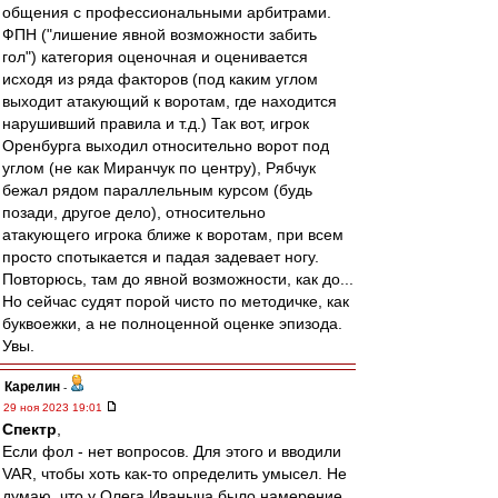
общения с профессиональными арбитрами.
ФПН ("лишение явной возможности забить
гол") категория оценочная и оценивается
исходя из ряда факторов (под каким углом
выходит атакующий к воротам, где находится
нарушивший правила и т.д.) Так вот, игрок
Оренбурга выходил относительно ворот под
углом (не как Миранчук по центру), Рябчук
бежал рядом параллельным курсом (будь
позади, другое дело), относительно
атакующего игрока ближе к воротам, при всем
просто спотыкается и падая задевает ногу.
Повторюсь, там до явной возможности, как до...
Но сейчас судят порой чисто по методичке, как
буквоежки, а не полноценной оценке эпизода.
Увы.
Карелин
-
29 ноя 2023 19:01
Спектр
,
Если фол - нет вопросов. Для этого и вводили
VAR, чтобы хоть как-то определить умысел. Не
думаю, что у Олега Иваныча было намерение.