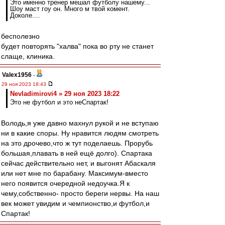
Это именно тренер мешал футболу нашему...
Шоу маст гоу он. Много м твой комент.
Доколе....
бесполезно
будет повторять "халва" пока во рту не станет
слаще, клиника.
Valex1956
-
29 ноя 2023 18:43
Nevladimirovi4 » 29 ноя 2023 18:22
Это не футбол и это неСпартак!
Володь,я уже давно махнул рукой и не вступаю
ни в какие споры. Ну нравится людям смотреть
на это дрочево,что ж тут поделаешь. Прорубь
большая,плавать в ней ещё долго). Спартака
сейчас действительно нет, и выгонят Абаскаля
или нет мне по барабану. Максимум-вместо
него появится очередной недоучка.Я к
чему,собственно- просто береги нервы. На наш
век может увидим и чемпионство,и футбол,и
Спартак!