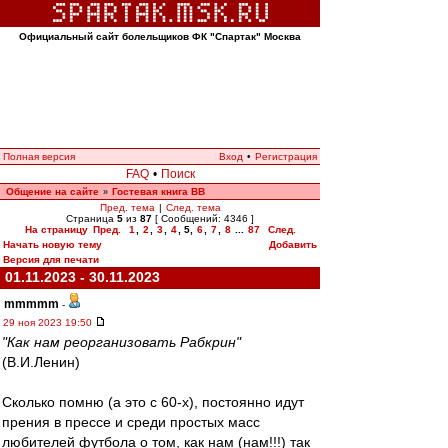
Официальный сайт болельщиков ФК "Спартак" Москва
Полная версия
Вход
•
Регистрация
FAQ
•
Поиск
Общение на сайте
Гостевая книга ВВ
»
Пред. тема
|
След. тема
Страница
5
из
87
[ Сообщений: 4346 ]
На страницу
Пред.
1
,
2
,
3
,
4
,
5
,
6
,
7
,
8
...
87
След.
Начать новую тему
Добавить
Версия для печати
01.11.2023 - 30.11.2023
mmmmm
-
29 ноя 2023 19:50
"Как нам реорганизовать Рабкрин"
(В.И.Ленин)
Сколько помню (а это с 60-х), постоянно идут
прения в прессе и среди простых масс
любителей футбола о том, как нам (нам!!!) так