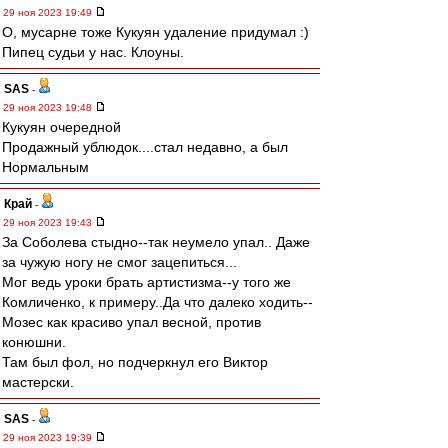
29 ноя 2023 19:49
О, мусарне тоже Кукуян удаление придумал :)
Пипец судьи у нас. Клоуны.
SAS
-
29 ноя 2023 19:48
Кукуян очередной
Продажный ублюдок....стал недавно, а был
Нормальным
Край
-
29 ноя 2023 19:43
За Соболева стыдно--так неумело упал.. Даже
за чужую ногу не смог зацепиться...
Мог ведь уроки брать артистизма--у того же
Комличенко, к примеру..Да что далеко ходить--
Мозес как красиво упал весной, против
конюшни.
Там был фол, но подчеркнул его Виктор
мастерски.
SAS
-
29 ноя 2023 19:39