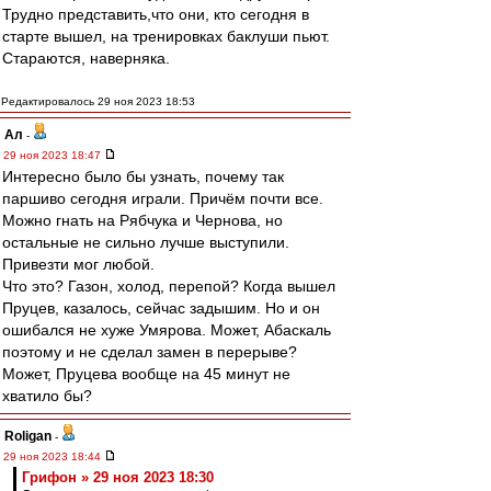
Трудно представить,что они, кто сегодня в
старте вышел, на тренировках баклуши пьют.
Стараются, наверняка.
Редактировалось 29 ноя 2023 18:53
Ал
-
29 ноя 2023 18:47
Интересно было бы узнать, почему так
паршиво сегодня играли. Причём почти все.
Можно гнать на Рябчука и Чернова, но
остальные не сильно лучше выступили.
Привезти мог любой.
Что это? Газон, холод, перепой? Когда вышел
Пруцев, казалось, сейчас задышим. Но и он
ошибался не хуже Умярова. Может, Абаскаль
поэтому и не сделал замен в перерыве?
Может, Пруцева вообще на 45 минут не
хватило бы?
Roligan
-
29 ноя 2023 18:44
Грифон » 29 ноя 2023 18:30