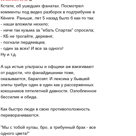
Кстати, об ушедших фанатах. Посмотрел
комменты под видео разборок в подтрибунке в
Кёниге. Раньше, лет 5 назад было б как-то так:
- наши вложили нехило;
- ниче так кузьма за "ебать Спартак" спросила;
- КБ не трогайте, деревня;
- погнали пердяевцев;
- один за всех! И все за одного!
Ну и т.д.
А ща истые ультрасы и офщики аж взизгивают
от радости, что фанайдишники тоже,
оказывается, барагозят. И лексика у бывшей
элиты трибун один в один как у рассерженных
кокошников пятилетней давности. Озлобленное
бессилие и обида.
Как быстро люди в свою противоположность
переворачиваются.
"Мы с тобой хулзы, бро, а трибунный брак - все
одного цвета!"