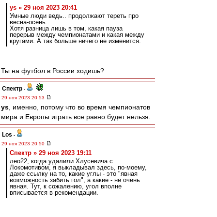
ys » 29 ноя 2023 20:41
Умные люди ведь.. продолжают тереть про
весна-осень..
Хотя разница лишь в том, какая пауза
перерыв между чемпионатами и какая между
кругами. А так больше ничего не изменится.
Ты на футбол в России ходишь?
Спектр
-
29 ноя 2023 20:53
ys
, именно, потому что во время чемпионатов
мира и Европы играть все равно будет нельзя.
Los
-
29 ноя 2023 20:50
Спектр » 29 ноя 2023 19:11
лео22, когда удалили Хлусевича с
Локомотивом, я выкладывал здесь, по-моему,
даже ссылку на то, какие углы - это "явная
возможность забить гол", а какие - не очень
явная. Тут, к сожалению, угол вполне
вписывается в рекомендации.