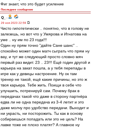
Фиг знает, что это будет усиление
Последнее сообщение
Q_
-
29 ноя 2023 22:59
Чисто гипотетически .. понятно, что в голову не
залезешь, но вот что у Умярова и Игнатова на
уме .. ну им по 23 года!!!
Один ну прям точно "дайте Сане шанс" ..
спокойно может один матч сыграть что прям ну
вау, и тут же следующий просто словно мяч
первый раз видит. 23 .. 23!!! Ещё годин другой и
карьера на закат пошла, а у тебя перепады в
игре как у девицы настроение. Ну ок там
тренер не такой, ещё какие причины, но это ж
твоя карьера. Тебе жить. Поищи в себе что
улучшить, потренируй сам. Почему брак в
передачах такой что даже в сторону партнёра
едва ли не одна передача из 3-4 летит и это
даже молчу про удобство передачи. Выходит и
ни украсть, ни посторожить. Ты как в основу
собираешься попадать или это не цель? На
лавке тоже не плохо платят? А главное ну