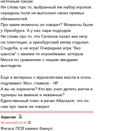
неточным пасам.
Ни слова про то, выбранный им набор игроков
середины поля не выполнил своих прямых
обязанностей.
Про какие моменты он говорит? Моменты были
у Оренбурга. А у нас пара подходов.
Ни слова про то, что Селихов пахал аки негр
на плантации, а оренбургский кипер отдыхал.
Стыдоба, а не игра! Очередная игра "без
шансов" с какими-то ноунеймами, которые
Месси по сравнению с нашим звездами
выглядели.
Еще и ветераны с журналюгами масла в огонь
подливают. Мол, главное - ЧР.
А вы не охренели? Кто вас учил делить матчи и
турниры на важные и неважные?
Единственный плюс в речах Абаскаля, что он
сам про такое не говорит.
Карелин
-
29 ноя 2023 22:47
Фигасе ПСВ каминг бэкнул..