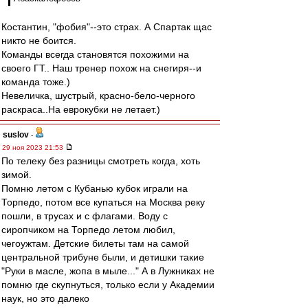
Костантин, "фобия"--это страх. А Спартак щас
никто не боится.
Команды всегда становятся похожими на
своего ГТ.. Наш тренер похож на снегиря--и
команда тоже.)
Невеличка, шустрый, красно-бело-черного
раскраса..На еврокубки не летает.)
suslov
-
29 ноя 2023 21:53
По телеку без разницы смотреть когда, хоть
зимой.
Помню летом с Кубанью кубок играли на
Торпедо, потом все купаться на Москва реку
пошли, в трусах и с флагами. Воду с
сиропчиком на Торпедо летом любил,
чегоужтам. Детские билеты там на самой
центральной трибуне были, и детишки такие
"Руки в масле, жопа в мыле..." А в Лужниках не
помню где скупнуться, только если у Академии
наук, но это далеко