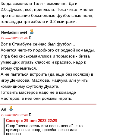
Когда заменили Тиля - выключил. Да и
2:0..Думаю, всё, приплыли. Пока читал мнения
про нынешние бесснежные футбольные поля,
голландцы три забили и 3:2 выиграли.
Nevladimirovi4
-
29 ноя 2023 22:46
Вот в Стамбуле сейчас был футбол...
Хочется чего-то подобного от родной команды.
Игра без сиськомямликов и тормозов - битва
умеющих играть классно и красиво, надо к
этому стремиться.
А не пытаться встроить (да еще без косяков) в
игру Денисова, Маслова, Радчука или учить
командному футболу Дуарте.
Готовить мастеров надо не в команде
мастеров, в ней они должны играть.
Ал
-
29 ноя 2023 22:40
Спектр » 29 ноя 2023 22:29
Спор "весна-осень или осень-весна" - это
примерно как спор, проебан сезон или
просран