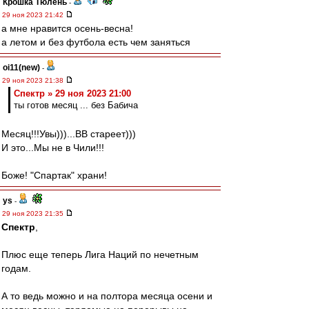
Крошка Тюлень
-
29 ноя 2023 21:42
а мне нравится осень-весна!
а летом и без футбола есть чем заняться
oi11(new)
-
29 ноя 2023 21:38
Спектр » 29 ноя 2023 21:00
ты готов месяц ... без Бабича
Месяц!!!Увы)))...ВВ стареет)))
И это...Мы не в Чили!!!
Боже! "Спартак" храни!
ys
-
29 ноя 2023 21:35
Спектр
,
Плюс еще теперь Лига Наций по нечетным
годам.
А то ведь можно и на полтора месяца осени и