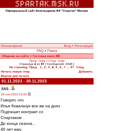
Официальный сайт болельщиков ФК "Спартак" Москва
Полная версия
Вход
•
Регистрация
FAQ
•
Поиск
Общение на сайте
Гостевая книга ВВ
»
Пред. тема
|
След. тема
Страница
4
из
87
[ Сообщений: 4346 ]
На страницу
Пред.
1
,
2
,
3
,
4
,
5
,
6
,
7
...
87
След.
Начать новую тему
Добавить
Версия для печати
01.11.2023 - 30.11.2023
SAS
-
29 ноя 2023 23:00
Говорят, что
Илья Ковальчук все же на днях
Подпишет контракт со
Спартаком
До конца сезона...
40 лет ему.