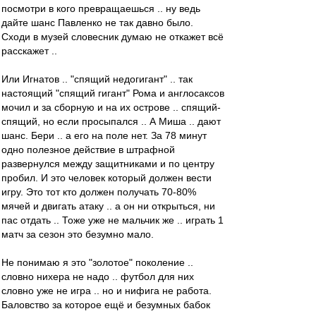
посмотри в кого превращаешься .. ну ведь
дайте шанс Павленко не так давно было.
Сходи в музей словесник думаю не откажет всё
расскажет ..
Или Игнатов .. "спящий недогигант" .. так
настоящий "спящий гигант" Рома и англосаксов
мочил и за сборную и на их острове .. спящий-
спящий, но если просыпался .. А Миша .. дают
шанс. Бери .. а его на поле нет. За 78 минут
одно полезное действие в штрафной
развернулся между защитниками и по центру
пробил. И это человек который должен вести
игру. Это тот кто должен получать 70-80%
мячей и двигать атаку .. а он ни открыться, ни
пас отдать .. Тоже уже не мальчик же .. играть 1
матч за сезон это безумно мало.
Не понимаю я это "золотое" поколение ..
словно нихера не надо .. футбол для них
словно уже не игра .. но и нифига не работа.
Баловство за которое ещё и безумных бабок