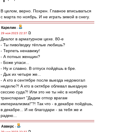
В целом, верно. Похрен. Главное вписываться
с марта по ноябрь. И не играть зимой в снегу.
Карелин
-
29 ноя 2023 22:37
Диалог в арматурном цехе. 80-е
- Ты пиво/водку тёплые любишь?
- Терпеть ненавижу!
- А потных женщин?
- Боже упаси...
- Ну и славно. В отпуск пойдёшь в бре.
- Дык их четыре же...
- А кто в сентябре после выезда недомогал
неделю?! А кто в октябре облевал выездную
сессию суда?! Или это не ты нёс в ноябре
транспарант "Дадим отпор врагам
империализма!"?! Так что - в декабре пойдёшь,
в декабре... И не благодари - за тебя же и
радею...
Авверс
-
29 ноя 2023 22:32