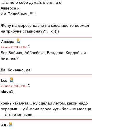
...ты не о себе думай, в рпл, а о
Авверсе и
Им Подобным, !!!!!
Жопу на морозе давно на креслице то держал
на трибуне стадиона???...-:))))
Авверс
-
29 ноя 2023 21:09
Без Бабича, Аббосбека, Вендела, Кордобы и
Бителло?
Да! Конечно, да!
Los
-
29 ноя 2023 21:08
slava1
,
хрень какая-та .. ну сделай летом, какой надо
перерыв ... у Англии вроде чуть больше месяца
... а то и меньше ..
Ал
-