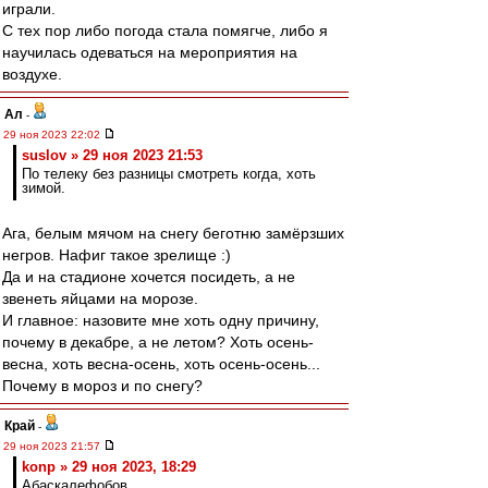
играли.
С тех пор либо погода стала помягче, либо я
научилась одеваться на мероприятия на
воздухе.
Ал
-
29 ноя 2023 22:02
suslov » 29 ноя 2023 21:53
По телеку без разницы смотреть когда, хоть
зимой.
Ага, белым мячом на снегу беготню замёрзших
негров. Нафиг такое зрелище :)
Да и на стадионе хочется посидеть, а не
звенеть яйцами на морозе.
И главное: назовите мне хоть одну причину,
почему в декабре, а не летом? Хоть осень-
весна, хоть весна-осень, хоть осень-осень...
Почему в мороз и по снегу?
Край
-
29 ноя 2023 21:57
konp » 29 ноя 2023, 18:29
Абаскалефобов