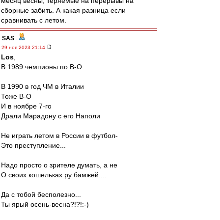
месяц весны, теряемые на перерывы на
сборные забить. А какая разница если
сравнивать с летом.
SAS
-
29 ноя 2023 21:14
Los
,
В 1989 чемпионы по В-О
В 1990 в год ЧМ в Италии
Тоже В-О
И в ноябре 7-го
Драли Марадону с его Наполи
Не играть летом в России в футбол-
Это преступление...
Надо просто о зрителе думать, а не
О своих кошельках ру бамжей....
Да с тобой бесполезно...
Ты ярый осень-весна?!?!:-)