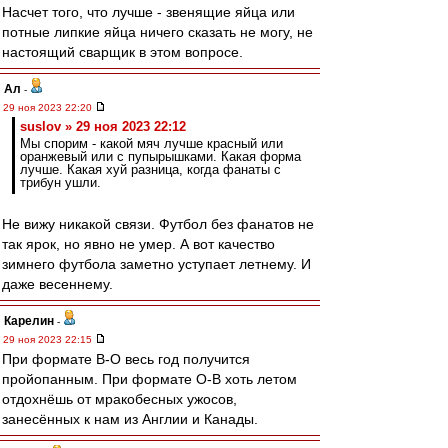
Насчет того, что лучше - звенящие яйца или
потные липкие яйца ничего сказать не могу, не
настоящий сварщик в этом вопросе.
Ал
-
29 ноя 2023 22:20
suslov » 29 ноя 2023 22:12
Мы спорим - какой мяч лучше красный или
оранжевый или с пупырышками. Какая форма
лучше. Какая хуй разница, когда фанаты с
трибун ушли.
Не вижу никакой связи. Футбол без фанатов не
так ярок, но явно не умер. А вот качество
зимнего футбола заметно уступает летнему. И
даже весеннему.
Карелин
-
29 ноя 2023 22:15
При формате В-О весь год получится
пройопанным. При формате О-В хоть летом
отдохнёшь от мракобесных ужосов,
занесённых к нам из Англии и Канады.