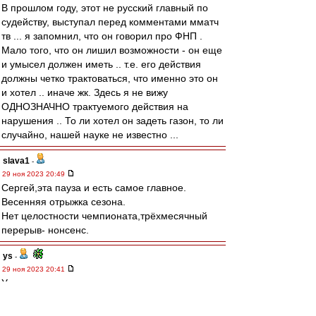
В прошлом году, этот не русский главный по
судейству, выступал перед комментами мматч
тв ... я запомнил, что он говорил про ФНП .
Мало того, что он лишил возможности - он еще
и умысел должен иметь .. т.е. его действия
должны четко трактоваться, что именно это он
и хотел .. иначе жк. Здесь я не вижу
ОДНОЗНАЧНО трактуемого действия на
нарушения .. То ли хотел он задеть газон, то ли
случайно, нашей науке не известно ...
slava1
-
29 ноя 2023 20:49
Сергей,эта пауза и есть самое главное.
Весенняя отрыжка сезона.
Нет целостности чемпионата,трёхмесячный
перерыв- нонсенс.
ys
-
29 ноя 2023 20:41
Умные люди ведь.. продолжают тереть про
весна-осень..
Хотя разница лишь в том, какая пауза перерыв