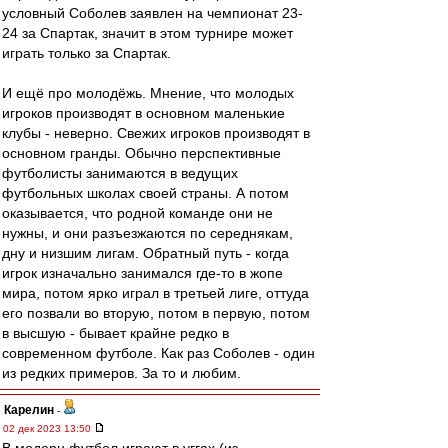
условный Соболев заявлен на чемпионат 23-
24 за Спартак, значит в этом турнире может
играть только за Спартак.
И ещё про молодёжь. Мнение, что молодых
игроков производят в основном маленькие
клубы - неверно. Свежих игроков производят в
основном гранды. Обычно перспективные
футболисты занимаются в ведущих
футбольных школах своей страны. А потом
оказывается, что родной команде они не
нужны, и они разъезжаются по середнякам,
дну и низшим лигам. Обратный путь - когда
игрок изначально занимался где-то в жопе
мира, потом ярко играл в третьей лиге, оттуда
его позвали во вторую, потом в первую, потом
в высшую - бывает крайне редко в
современном футболе. Как раз Соболев - один
из редких примеров. За то и любим.
Карелин
-
02 дек 2023 13:50