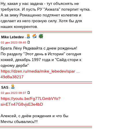
Ну, какая у нас задача - тут объяснять не
требуется. И пусть РУ "Ахмата" потерпит чутка.
А за зиму Ромащенко подтянет колевтив и
сделает из него грозную силу. Хотя бы для
наших конкурентов.
Mike Lebedev
-
02 дек 2023 09:40
Брата Лёху Редквайта с днем рожденья!
По разделу "Этот день в Истории" сегодня
хоккей, декабрь 1997 года и "Сайд-стори к
одному дерби"
https://dzen.ru/media/mike_lebedev/spar ...
49d8a38217
SAS
-
02 дек 2023 09:37
https://youtu.be/Fg77LGmbVYo?
si=ETn47G8vjsE3e4bD
Алексей, с днём рождения и что бы
Мечты сбывались!!!