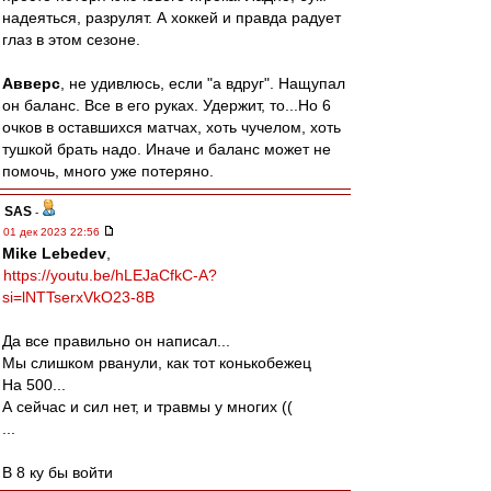
надеяться, разрулят. А хоккей и правда радует
глаз в этом сезоне.
Авверс
, не удивлюсь, если "а вдруг". Нащупал
он баланс. Все в его руках. Удержит, то...Но 6
очков в оставшихся матчах, хоть чучелом, хоть
тушкой брать надо. Иначе и баланс может не
помочь, много уже потеряно.
SAS
-
01 дек 2023 22:56
Mike Lebedev
,
https://youtu.be/hLEJaCfkC-A?
si=lNTTserxVkO23-8B
Да все правильно он написал...
Мы слишком рванули, как тот конькобежец
На 500...
А сейчас и сил нет, и травмы у многих ((
...
В 8 ку бы войти