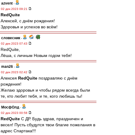
azvent
-
02 дек 2023 09:21
RedQuite
Алексей, с днём рождения!
Здоровья и успехов во всём!
словесник
-
02 дек 2023 07:43
RedQuite,
Лёша, с личным Новым годом тебя!
man26
-
02 дек 2023 02:42
Алексея
RedQuite
поздравляю с днём
рождения!
Желаю здоровья и чтобы рядом всегда были
те, кто любит тебя, и те, кого любишь ты!
МосфОлд
-
02 дек 2023 00:58
RedQuite
С ДР. Будь здрав, праздничен и
весел! Пусть сбудутся твои благие пожелания в
адрес Спартака!!!