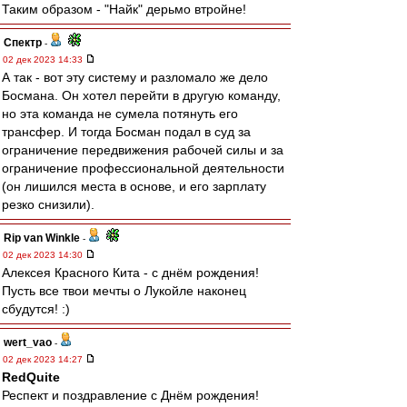
Таким образом - "Найк" дерьмо втройне!
Спектр
-
02 дек 2023 14:33
А так - вот эту систему и разломало же дело
Босмана. Он хотел перейти в другую команду,
но эта команда не сумела потянуть его
трансфер. И тогда Босман подал в суд за
ограничение передвижения рабочей силы и за
ограничение профессиональной деятельности
(он лишился места в основе, и его зарплату
резко снизили).
Rip van Winkle
-
02 дек 2023 14:30
Алексея Красного Кита - с днём рождения!
Пусть все твои мечты о Лукойле наконец
сбудутся! :)
wert_vao
-
02 дек 2023 14:27
RedQuite
Респект и поздравление с Днём рождения!