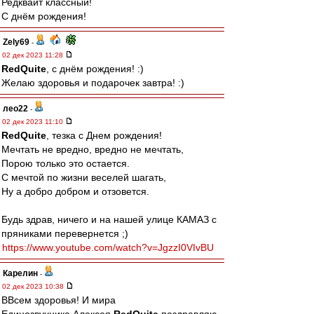
Редквайт классный!
С днём рождения!
Zely69
-
02 дек 2023 11:28
RedQuite
, с днём рождения! :)
Желаю здоровья и подарочек завтра! :)
лео22
-
02 дек 2023 11:10
RedQuite
, тезка с Днем рождения!
Мечтать не вредно, вредно не мечтать,
Порою только это остается.
С мечтой по жизни веселей шагать,
Ну а добро добром и отзовется.
Будь здрав, ничего и на нашей улице КАМАЗ с
пряниками перевернется ;)
https://www.youtube.com/watch?v=JgzzI0VIvBU
Карелин
-
02 дек 2023 10:38
ВВсем здоровья! И мира