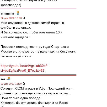
В модерн футбол играют в уггах (из
кроссвордов)
mmmmm
-
02 дек 2023 13:23
Мне случалось в детстве зимой играть в
футбол в валенках.
Я бы согласился, чтобы мне опять 10 и
никакого адидаса.
Провести последнюю игру года Спартака в
Москве в стиле ретро - в валенках на босу ногу.
Весело и хуй с ним.
https://youtu.be/o4Vgr1ab30c?
si=boZgAszFna0_B7ez&t=52
Ал
-
02 дек 2023 13:00
Сегодня ХКСМ играет в Уфе. Последний матч
длиннющего выезда - шестая игра в гостях.
Пока только одна победа.
Хотелось бы отомстить башкирам за Ваню