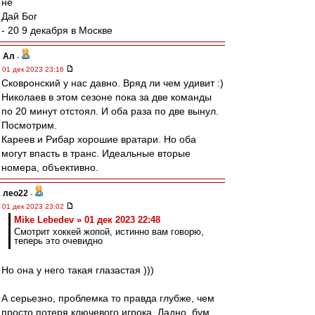
не
Дай Бог
- 20 9 декабря в Москве
Ал
-
01 дек 2023 23:16
Сковронский у нас давно. Вряд ли чем удивит :)
Николаев в этом сезоне пока за две команды
по 20 минут отстоял. И оба раза по две вынул.
Посмотрим.
Кареев и Рибар хорошие вратари. Но оба
могут впасть в транс. Идеальные вторые
номера, объективно.
лео22
-
01 дек 2023 23:02
Mike Lebedev » 01 дек 2023 22:48
Смотрит хоккей жопой, истинно вам говорю,
теперь это очевидно
Но она у него такая глазастая )))
А серьезно, проблемка то правда глубже, чем
просто потеря ключевого игрока. Ладно, бум