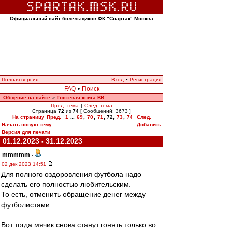
Официальный сайт болельщиков ФК "Спартак" Москва
Полная версия
Вход
•
Регистрация
FAQ
•
Поиск
Общение на сайте
Гостевая книга ВВ
»
Пред. тема
|
След. тема
Страница
72
из
74
[ Сообщений: 3673 ]
На страницу
Пред.
1
...
69
,
70
,
71
,
72
,
73
,
74
След.
Начать новую тему
Добавить
Версия для печати
01.12.2023 - 31.12.2023
mmmmm
-
02 дек 2023 14:51
Для полного оздоровления футбола надо
сделать его полностью любительским.
То есть, отменить обращение денег между
футболистами.
Вот тогда мячик снова станут гонять только во