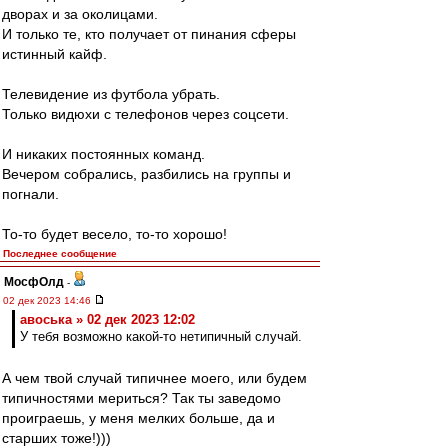
дворах и за околицами.
И только те, кто получает от пинания сферы
истинный кайф.
Телевидение из футбола убрать.
Только видюхи с телефонов через соцсети.
И никаких постоянных команд.
Вечером собрались, разбились на группы и
погнали.
То-то будет весело, то-то хорошо!
Последнее сообщение
МосфОлд
-
02 дек 2023 14:46
авоська » 02 дек 2023 12:02
У тебя возможно какой-то нетипичный случай.
А чем твой случай типичнее моего, или будем
типичностями мериться? Так ты заведомо
проиграешь, у меня мелких больше, да и
старших тоже!)))