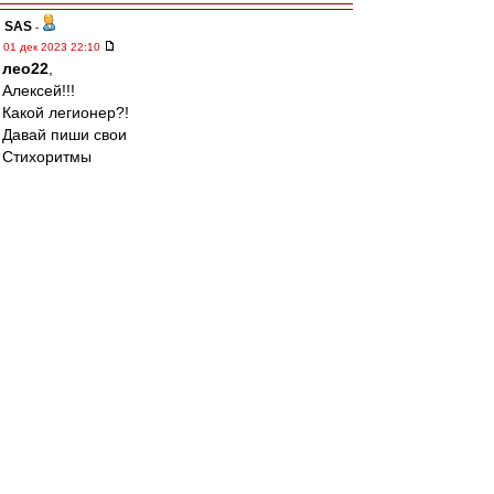
SAS
-
01 дек 2023 22:10
лео22
,
Алексей!!!
Какой легионер?!
Давай пиши свои
Стихоритмы
ВВсегда!!!!!!!
...просто Пушкин для сайта ВВ не чужой как
бы-:)
Вот и написал про
Болдинскую осень
Ал
-
01 дек 2023 22:03
лео22 » 01 дек 2023 21:31
тоже считаешь, что все наши катаклизмы
связаны с потерей Морозова?
Есть ощущение, что попали в какую-то яму
(функциональную, психологическую) и
началось это еще до того, как Ваня выбыл из
строя.