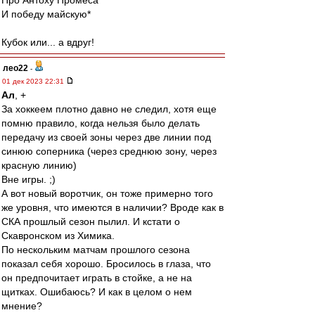
Про Антоху Промеса
И победу майскую*
Кубок или... а вдруг!
лео22
-
01 дек 2023 22:31
Ал
, +
За хоккеем плотно давно не следил, хотя еще
помню правило, когда нельзя было делать
передачу из своей зоны через две линии под
синюю соперника (через среднюю зону, через
красную линию)
Вне игры. ;)
А вот новый воротчик, он тоже примерно того
же уровня, что имеются в наличии? Вроде как в
СКА прошлый сезон пылил. И кстати о
Скавронском из Химика.
По нескольким матчам прошлого сезона
показал себя хорошо. Бросилось в глаза, что
он предпочитает играть в стойке, а не на
щитках. Ошибаюсь? И как в целом о нем
мнение?