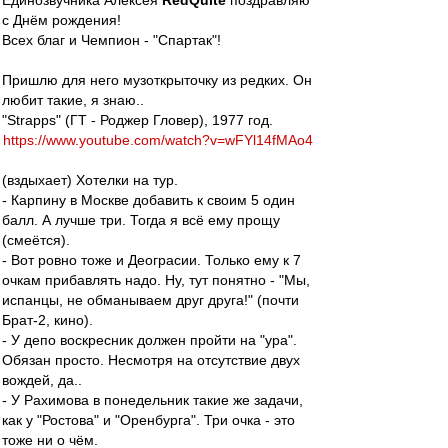
Единозвучника Алексея
RedQuite
поздравляю
с Днём рождения!
Всех благ и Чемпион - "Спартак"!
Пришлю для него музоткрыточку из редких. Он
любит такие, я знаю..
"Strapps" (ГТ - Роджер Гловер), 1977 год.
https://www.youtube.com/watch?v=wFYl14fMAo4
(вздыхает) Хотелки на тур.
- Карпину в Москве добавить к своим 5 один
балл. А лучше три. Тогда я всё ему прощу
(смеётся).
- Вот ровно тоже и Деограсии. Только ему к 7
очкам прибавлять надо. Ну, тут понятно - "Мы,
испанцы, не обманываем друг друга!" (почти
Брат-2, кино).
- У депо воскресник должен пройти на "ура".
Обязан просто. Несмотря на отсутствие двух
вождей, да..
- У Рахимова в понедельник такие же задачи,
как у "Ростова" и "Оренбурга". Три очка - это
тоже ни о чём.