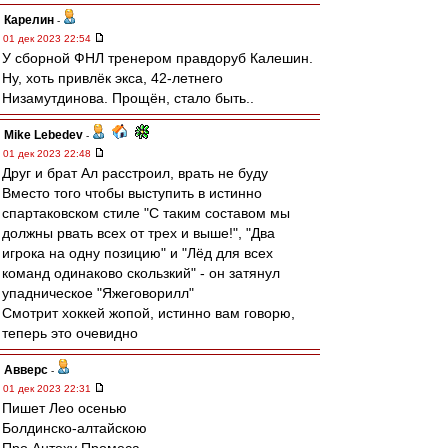
Карелин
-
01 дек 2023 22:54
У сборной ФНЛ тренером правдоруб Калешин.
Ну, хоть привлёк экса, 42-летнего
Низамутдинова. Прощён, стало быть..
Mike Lebedev
-
01 дек 2023 22:48
Друг и брат Ал расстроил, врать не буду
Вместо того чтобы выступить в истинно
спартаковском стиле "С таким составом мы
должны рвать всех от трех и выше!", "Два
игрока на одну позицию" и "Лёд для всех
команд одинаково скользкий" - он затянул
упадническое "Яжеговорилл"
Смотрит хоккей жопой, истинно вам говорю,
теперь это очевидно
Авверс
-
01 дек 2023 22:31
Пишет Лео осенью
Болдинско-алтайскою