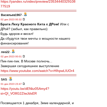
https://yandex.ru/video/preview/23534440329108
77519
Васильев1967
-
02 дек 2023 00:32
Брата Леху Красного Кита с ДРом!
Или с
ДРой? (забыл, как правильно)
Будь здоров и весел!
Да сбудутся твои мечты о мощности нашего
финансирования!
лео22
-
02 дек 2023 00:01
Пик-пик-пик. В Москве полночь...
Завершая сегодняшнее выступление
https://www.youtube.com/watch?v=HIhpwLIUOr4
SAS
-
01 дек 2023 23:47
https://youtu.be/dENkz05Amy4?
si=QI_VO8G2ZtwJdsER
Посвящается 1 декабря, Зиме календарной, и