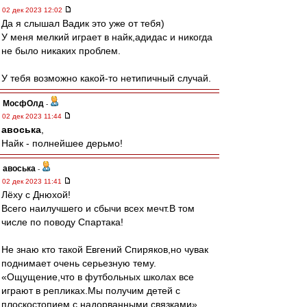
02 дек 2023 12:02
Да я слышал Вадик это уже от тебя)
У меня мелкий играет в найк,адидас и никогда
не было никаких проблем.
У тебя возможно какой-то нетипичный случай.
МосфОлд
-
02 дек 2023 11:44
авоська
,
Найк - полнейшее дерьмо!
авоська
-
02 дек 2023 11:41
Лёху с Днюхой!
Всего наилучшего и сбычи всех мечт.В том
числе по поводу Спартака!
Не знаю кто такой Евгений Спиряков,но чувак
поднимает очень серьезную тему.
«Ощущение,что в футбольных школах все
играют в репликах.Мы получим детей с
плоскостопием,с надорванными связками»