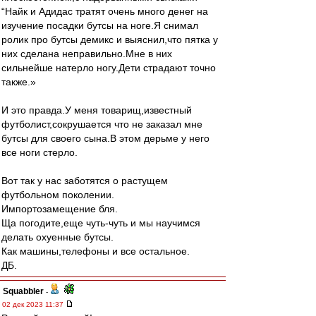
“Найк и Адидас тратят очень много денег на
изучение посадки бутсы на ноге.Я снимал
ролик про бутсы демикс и выяснил,что пятка у
них сделана неправильно.Мне в них
сильнейше натерло ногу.Дети страдают точно
также.»
И это правда.У меня товарищ,известный
футболист,сокрушается что не заказал мне
бутсы для своего сына.В этом дерьме у него
все ноги стерло.
Вот так у нас заботятся о растущем
футбольном поколении.
Импортозамещение бля.
Ща погодите,еще чуть-чуть и мы научимся
делать охуенные бутсы.
Как машины,телефоны и все остальное.
ДБ.
Squabbler
-
02 дек 2023 11:37