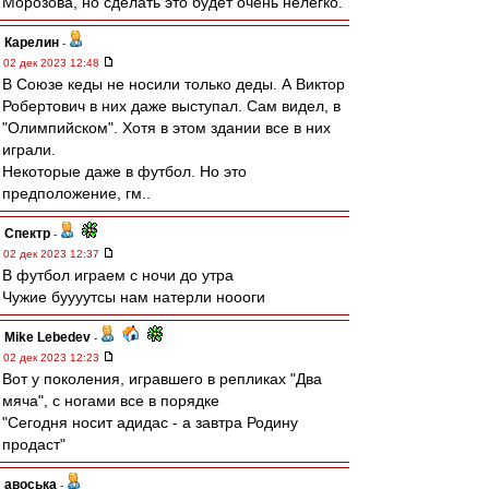
Морозова, но сделать это будет очень нелегко.
Карелин
-
02 дек 2023 12:48
В Союзе кеды не носили только деды. А Виктор
Робертович в них даже выступал. Сам видел, в
"Олимпийском". Хотя в этом здании все в них
играли.
Некоторые даже в футбол. Но это
предположение, гм..
Спектр
-
02 дек 2023 12:37
В футбол играем с ночи до утра
Чужие буууутсы нам натерли ноооги
Mike Lebedev
-
02 дек 2023 12:23
Вот у поколения, игравшего в репликах "Два
мяча", с ногами все в порядке
"Сегодня носит адидас - а завтра Родину
продаст"
авоська
-