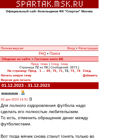
Официальный сайт болельщиков ФК "Спартак" Москва
Полная версия
Вход
•
Регистрация
FAQ
•
Поиск
Общение на сайте
Гостевая книга ВВ
»
Пред. тема
|
След. тема
Страница
72
из
74
[ Сообщений: 3673 ]
На страницу
Пред.
1
...
69
,
70
,
71
,
72
,
73
,
74
След.
Начать новую тему
Добавить
Версия для печати
01.12.2023 - 31.12.2023
mmmmm
-
02 дек 2023 14:51
Для полного оздоровления футбола надо
сделать его полностью любительским.
То есть, отменить обращение денег между
футболистами.
Вот тогда мячик снова станут гонять только во