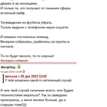
дворах и за околицами.
И только те, кто получает от пинания сферы
истинный кайф.
Телевидение из футбола убрать.
Только видюхи с телефонов через соцсети.
И никаких постоянных команд.
Вечером собрались, разбились на группы и
погнали.
То-то будет весело, то-то хорошо!
Последнее сообщение
МосфОлд
-
02 дек 2023 14:46
авоська » 02 дек 2023 12:02
У тебя возможно какой-то нетипичный случай.
А чем твой случай типичнее моего, или будем
типичностями мериться? Так ты заведомо
проиграешь, у меня мелких больше, да и
старших тоже!)))