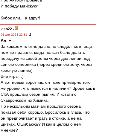
Про Антоху Промеса
И победу майскую*
Кубок или... а вдруг!
лео22
-
01 дек 2023 22:31
Ал
, +
За хоккеем плотно давно не следил, хотя еще
помню правило, когда нельзя было делать
передачу из своей зоны через две линии под
синюю соперника (через среднюю зону, через
красную линию)
Вне игры. ;)
А вот новый воротчик, он тоже примерно того
же уровня, что имеются в наличии? Вроде как в
СКА прошлый сезон пылил. И кстати о
Скавронском из Химика.
По нескольким матчам прошлого сезона
показал себя хорошо. Бросилось в глаза, что
он предпочитает играть в стойке, а не на
щитках. Ошибаюсь? И как в целом о нем
мнение?