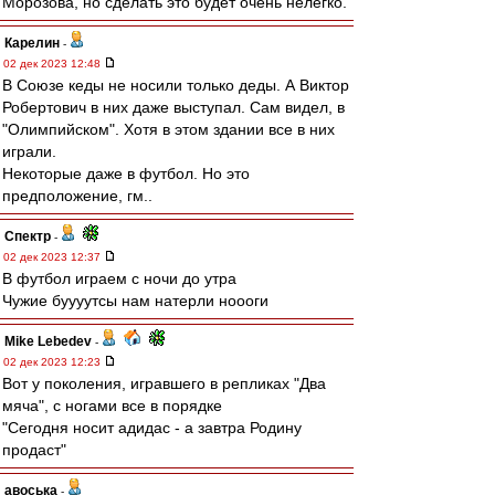
Морозова, но сделать это будет очень нелегко.
Карелин
-
02 дек 2023 12:48
В Союзе кеды не носили только деды. А Виктор
Робертович в них даже выступал. Сам видел, в
"Олимпийском". Хотя в этом здании все в них
играли.
Некоторые даже в футбол. Но это
предположение, гм..
Спектр
-
02 дек 2023 12:37
В футбол играем с ночи до утра
Чужие буууутсы нам натерли ноооги
Mike Lebedev
-
02 дек 2023 12:23
Вот у поколения, игравшего в репликах "Два
мяча", с ногами все в порядке
"Сегодня носит адидас - а завтра Родину
продаст"
авоська
-