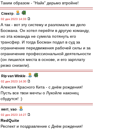
Таким образом - "Найк" дерьмо втройне!
Спектр
-
02 дек 2023 14:33
А так - вот эту систему и разломало же дело
Босмана. Он хотел перейти в другую команду,
но эта команда не сумела потянуть его
трансфер. И тогда Босман подал в суд за
ограничение передвижения рабочей силы и за
ограничение профессиональной деятельности
(он лишился места в основе, и его зарплату
резко снизили).
Rip van Winkle
-
02 дек 2023 14:30
Алексея Красного Кита - с днём рождения!
Пусть все твои мечты о Лукойле наконец
сбудутся! :)
wert_vao
-
02 дек 2023 14:27
RedQuite
Респект и поздравление с Днём рождения!