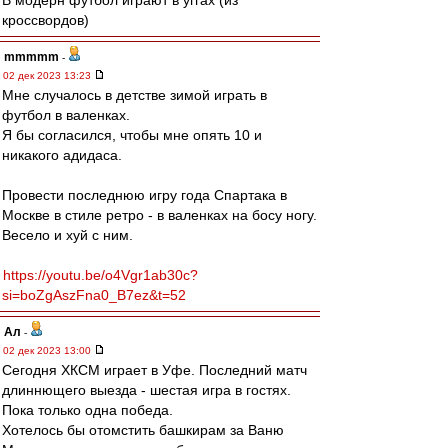
В модерн футбол играют в уггах (из
кроссвордов)
mmmmm
-
02 дек 2023 13:23
Мне случалось в детстве зимой играть в
футбол в валенках.
Я бы согласился, чтобы мне опять 10 и
никакого адидаса.
Провести последнюю игру года Спартака в
Москве в стиле ретро - в валенках на босу ногу.
Весело и хуй с ним.
https://youtu.be/o4Vgr1ab30c?
si=boZgAszFna0_B7ez&t=52
Ал
-
02 дек 2023 13:00
Сегодня ХКСМ играет в Уфе. Последний матч
длиннющего выезда - шестая игра в гостях.
Пока только одна победа.
Хотелось бы отомстить башкирам за Ваню