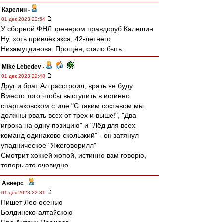
Карелин
-
01 дек 2023 22:54
У сборной ФНЛ тренером правдоруб Калешин.
Ну, хоть привлёк экса, 42-летнего
Низамутдинова. Прощён, стало быть..
Mike Lebedev
-
01 дек 2023 22:48
Друг и брат Ал расстроил, врать не буду
Вместо того чтобы выступить в истинно
спартаковском стиле "С таким составом мы
должны рвать всех от трех и выше!", "Два
игрока на одну позицию" и "Лёд для всех
команд одинаково скользкий" - он затянул
упадническое "Яжеговорилл"
Смотрит хоккей жопой, истинно вам говорю,
теперь это очевидно
Авверс
-
01 дек 2023 22:31
Пишет Лео осенью
Болдинско-алтайскою