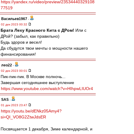
https://yandex.ru/video/preview/23534440329108
77519
Васильев1967
-
02 дек 2023 00:32
Брата Леху Красного Кита с ДРом!
Или с
ДРой? (забыл, как правильно)
Будь здоров и весел!
Да сбудутся твои мечты о мощности нашего
финансирования!
лео22
-
02 дек 2023 00:01
Пик-пик-пик. В Москве полночь...
Завершая сегодняшнее выступление
https://www.youtube.com/watch?v=HIhpwLIUOr4
SAS
-
01 дек 2023 23:47
https://youtu.be/dENkz05Amy4?
si=QI_VO8G2ZtwJdsER
Посвящается 1 декабря, Зиме календарной, и