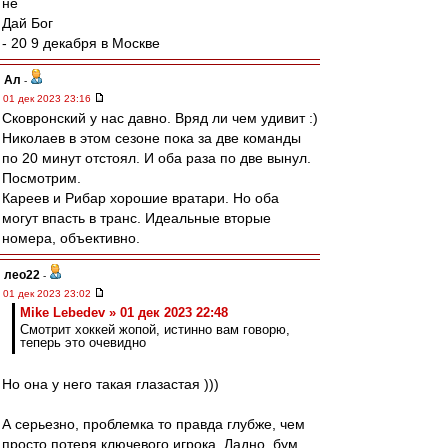
не
Дай Бог
- 20 9 декабря в Москве
Ал
-
01 дек 2023 23:16
Сковронский у нас давно. Вряд ли чем удивит :)
Николаев в этом сезоне пока за две команды
по 20 минут отстоял. И оба раза по две вынул.
Посмотрим.
Кареев и Рибар хорошие вратари. Но оба
могут впасть в транс. Идеальные вторые
номера, объективно.
лео22
-
01 дек 2023 23:02
Mike Lebedev » 01 дек 2023 22:48
Смотрит хоккей жопой, истинно вам говорю,
теперь это очевидно
Но она у него такая глазастая )))
А серьезно, проблемка то правда глубже, чем
просто потеря ключевого игрока. Ладно, бум