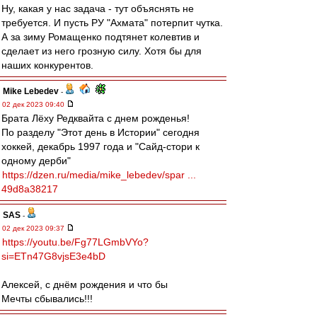
Ну, какая у нас задача - тут объяснять не
требуется. И пусть РУ "Ахмата" потерпит чутка.
А за зиму Ромащенко подтянет колевтив и
сделает из него грозную силу. Хотя бы для
наших конкурентов.
Mike Lebedev
-
02 дек 2023 09:40
Брата Лёху Редквайта с днем рожденья!
По разделу "Этот день в Истории" сегодня
хоккей, декабрь 1997 года и "Сайд-стори к
одному дерби"
https://dzen.ru/media/mike_lebedev/spar ...
49d8a38217
SAS
-
02 дек 2023 09:37
https://youtu.be/Fg77LGmbVYo?
si=ETn47G8vjsE3e4bD
Алексей, с днём рождения и что бы
Мечты сбывались!!!