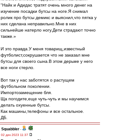
“Найк и Адидас тратят очень много денег на
изучение посадки бутсы на ноге.Я снимал
ролик про бутсы демикс и выяснил,что пятка у
них сделана неправильно.Мне в них
сильнейше натерло ногу.Дети страдают точно
также.»
И это правда.У меня товарищ,известный
футболист,сокрушается что не заказал мне
бутсы для своего сына.В этом дерьме у него
все ноги стерло.
Вот так у нас заботятся о растущем
футбольном поколении.
Импортозамещение бля.
Ща погодите,еще чуть-чуть и мы научимся
делать охуенные бутсы.
Как машины,телефоны и все остальное.
ДБ.
Squabbler
-
02 дек 2023 11:37