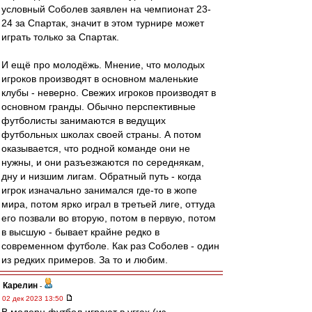
условный Соболев заявлен на чемпионат 23-
24 за Спартак, значит в этом турнире может
играть только за Спартак.
И ещё про молодёжь. Мнение, что молодых
игроков производят в основном маленькие
клубы - неверно. Свежих игроков производят в
основном гранды. Обычно перспективные
футболисты занимаются в ведущих
футбольных школах своей страны. А потом
оказывается, что родной команде они не
нужны, и они разъезжаются по середнякам,
дну и низшим лигам. Обратный путь - когда
игрок изначально занимался где-то в жопе
мира, потом ярко играл в третьей лиге, оттуда
его позвали во вторую, потом в первую, потом
в высшую - бывает крайне редко в
современном футболе. Как раз Соболев - один
из редких примеров. За то и любим.
Карелин
-
02 дек 2023 13:50