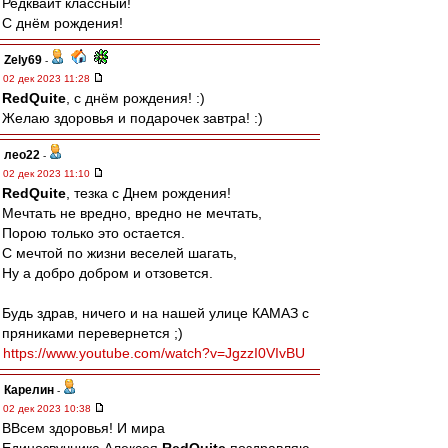
Редквайт классный!
С днём рождения!
Zely69
-
02 дек 2023 11:28
RedQuite
, с днём рождения! :)
Желаю здоровья и подарочек завтра! :)
лео22
-
02 дек 2023 11:10
RedQuite
, тезка с Днем рождения!
Мечтать не вредно, вредно не мечтать,
Порою только это остается.
С мечтой по жизни веселей шагать,
Ну а добро добром и отзовется.
Будь здрав, ничего и на нашей улице КАМАЗ с
пряниками перевернется ;)
https://www.youtube.com/watch?v=JgzzI0VIvBU
Карелин
-
02 дек 2023 10:38
ВВсем здоровья! И мира