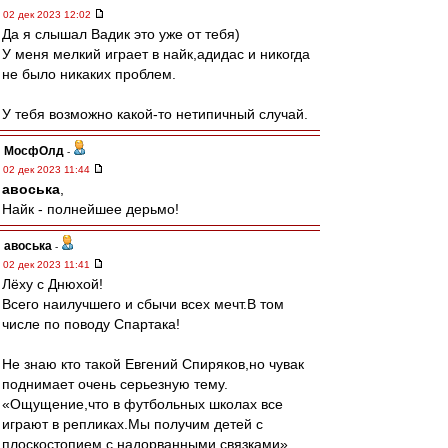
02 дек 2023 12:02
Да я слышал Вадик это уже от тебя)
У меня мелкий играет в найк,адидас и никогда
не было никаких проблем.
У тебя возможно какой-то нетипичный случай.
МосфОлд
-
02 дек 2023 11:44
авоська
,
Найк - полнейшее дерьмо!
авоська
-
02 дек 2023 11:41
Лёху с Днюхой!
Всего наилучшего и сбычи всех мечт.В том
числе по поводу Спартака!
Не знаю кто такой Евгений Спиряков,но чувак
поднимает очень серьезную тему.
«Ощущение,что в футбольных школах все
играют в репликах.Мы получим детей с
плоскостопием,с надорванными связками»