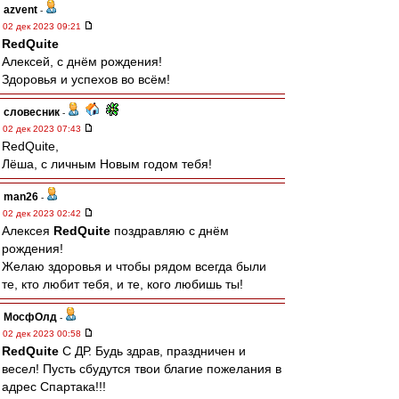
azvent
-
02 дек 2023 09:21
RedQuite
Алексей, с днём рождения!
Здоровья и успехов во всём!
словесник
-
02 дек 2023 07:43
RedQuite,
Лёша, с личным Новым годом тебя!
man26
-
02 дек 2023 02:42
Алексея
RedQuite
поздравляю с днём
рождения!
Желаю здоровья и чтобы рядом всегда были
те, кто любит тебя, и те, кого любишь ты!
МосфОлд
-
02 дек 2023 00:58
RedQuite
С ДР. Будь здрав, праздничен и
весел! Пусть сбудутся твои благие пожелания в
адрес Спартака!!!