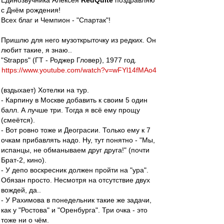
Единозвучника Алексея
RedQuite
поздравляю
с Днём рождения!
Всех благ и Чемпион - "Спартак"!
Пришлю для него музоткрыточку из редких. Он
любит такие, я знаю..
"Strapps" (ГТ - Роджер Гловер), 1977 год.
https://www.youtube.com/watch?v=wFYl14fMAo4
(вздыхает) Хотелки на тур.
- Карпину в Москве добавить к своим 5 один
балл. А лучше три. Тогда я всё ему прощу
(смеётся).
- Вот ровно тоже и Деограсии. Только ему к 7
очкам прибавлять надо. Ну, тут понятно - "Мы,
испанцы, не обманываем друг друга!" (почти
Брат-2, кино).
- У депо воскресник должен пройти на "ура".
Обязан просто. Несмотря на отсутствие двух
вождей, да..
- У Рахимова в понедельник такие же задачи,
как у "Ростова" и "Оренбурга". Три очка - это
тоже ни о чём.