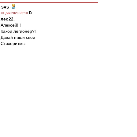
SAS
-
01 дек 2023 22:10
лео22
,
Алексей!!!
Какой легионер?!
Давай пиши свои
Стихоритмы
ВВсегда!!!!!!!
...просто Пушкин для сайта ВВ не чужой как
бы-:)
Вот и написал про
Болдинскую осень
Ал
-
01 дек 2023 22:03
лео22 » 01 дек 2023 21:31
тоже считаешь, что все наши катаклизмы
связаны с потерей Морозова?
Есть ощущение, что попали в какую-то яму
(функциональную, психологическую) и
началось это еще до того, как Ваня выбыл из
строя.