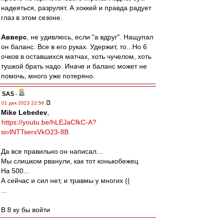
надеяться, разрулят. А хоккей и правда радует
глаз в этом сезоне.
Авверс
, не удивлюсь, если "а вдруг". Нащупал
он баланс. Все в его руках. Удержит, то...Но 6
очков в оставшихся матчах, хоть чучелом, хоть
тушкой брать надо. Иначе и баланс может не
помочь, много уже потеряно.
SAS
-
01 дек 2023 22:56
Mike Lebedev
,
https://youtu.be/hLEJaCfkC-A?
si=lNTTserxVkO23-8B
Да все правильно он написал...
Мы слишком рванули, как тот конькобежец
На 500...
А сейчас и сил нет, и травмы у многих ((
...
В 8 ку бы войти