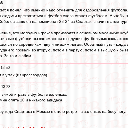
58
жется понял, что именно надо отменить для оздоровления футбола.
я людьми прекратиться и футбол снова станет футболом. А чтобы н
оболев заявлен на чемпионат 23-24 за Спартак, значит в этом турн
ение, что молодых игроков производят в основном маленькие клуб
тивные футболисты занимаются в ведущих футбольных школах свое
аются по середнякам, дну и низшим лигам. Обратный путь - когда 
ттуда его позвали во вторую, потом в первую, потом в высшую - бы
в. За то и любим.
 13:50
в уггах (из кроссвордов)
 13:23
 зимой играть в футбол в валенках.
мне опять 10 и никакого адидаса.
 года Спартака в Москве в стиле ретро - в валенках на босу ногу.