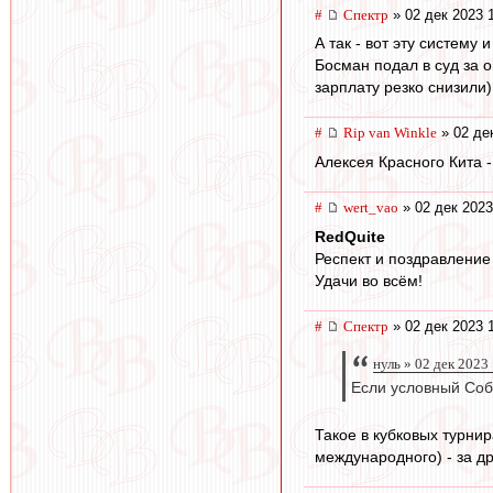
#
Спектр
» 02 дек 2023 
А так - вот эту систему
Босман подал в суд за 
зарплату резко снизили)
#
Rip van Winkle
» 02 де
Алексея Красного Кита -
#
wert_vao
» 02 дек 2023
RedQuite
Респект и поздравление
Удачи во всём!
#
Спектр
» 02 дек 2023 
нуль » 02 дек 2023
Если условный Собо
Такое в кубковых турнир
международного) - за д