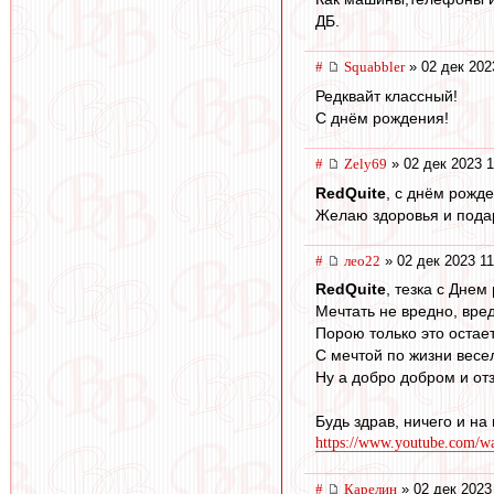
ДБ.
#
Squabbler
» 02 дек 202
Редквайт классный!
С днём рождения!
#
Zely69
» 02 дек 2023 1
RedQuite
, с днём рожде
Желаю здоровья и подар
#
лео22
» 02 дек 2023 11
RedQuite
, тезка с Днем
Мечтать не вредно, вред
Порою только это остает
С мечтой по жизни весе
Ну а добро добром и отз
Будь здрав, ничего и н
https://www.youtube.com/
#
Карелин
» 02 дек 2023