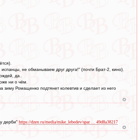
ётся).
, испанцы, не обманываем друг друга!" (почти Брат-2, кино).
ождей, да..
тоже ни о чём.
А за зиму Ромащенко подтянет колевтив и сделает из него
му дерби"
https://dzen.ru/media/mike_lebedev/spar ... 49d8a38217