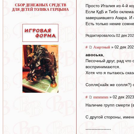
СБОР ДЕНЕЖНЫХ СРЕДСТВ
Просто Италия из 4-й ко
ДЛЯ ДЕТЕЙ ТОЛИКА ГЕРЦЫНА
Если КдБ и Тибо оклемаю
завершившего Азара. И 
Есть только некие сомне
Редактировалось 02 дек 202
#
Азартный
» 02 дек 202
авоська
,
Песочный друг, рад что 
воспринимаются.
Хотя что я пытаюсь ска
Сопля(найк же сопля?) о
#
mmmmm
» 02 дек 2023
Наличие групп смерти (в
С другой стороны, имен
-----------------