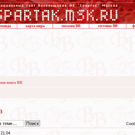
оманда
карта мира
магазин ВВ
гостевая ВВ
ф
вая книга ВВ
23
Сооб
 21:04