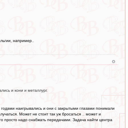
льгии, например..
ались и кони и металлург.
и годами наигрывались и они с закрытыми глазами понимали
олучаться. Может не стоит так уж бросаться .. может и
его просто надо снабжать передачами. Задача найти центра