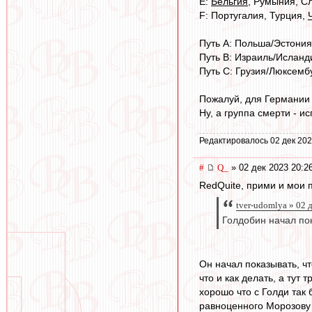
E:
Бельгия
, Румыния, Сл
F: Португалия, Турция,
Путь А: Польша/Эстони
Путь В: Израиль/Исланд
Путь С: Грузия/Люксембу
Пожалуй, для Германии л
Ну, а группа смерти - ис
Редактировалось 02 дек 202
#
Q_
» 02 дек 2023 20:2
RedQuite, прими и мои 
tver-udomlya » 02 
Голдобин начал пок
Он начал показывать, ч
что и как делать, а тут 
хорошо что с Голди так
равноценного Морозову .