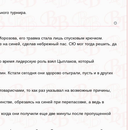
ного турнира.
 Морозова, его травма стала лишь спусковым крючком.
е на синей, сделав небрежный пас. СЮ мог тогда решить, да
то время лидерскую роль взял Цыплаков, который
. Кстати сегодня они здорово отыграли, пусть и в других
товарисчами, то как раз указывал на возможные причины,
нстве, обрезаясь на синей при перепасовке, а ведь в
ьно, когда они получили еще две минуты после пропущенной