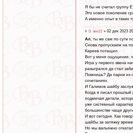
Я бы не считал группу Е
Это новое поколение ср
А именно опыт в таких 
#
лео22
» 02 дек 2023 20
Ал
, ты же сам по сути 
Снова пропускаем на по
Кареев потащил.
Вот у меня ощущение, ч
Игра у первого звена н
разыгрался да стал заби
Помнишь? Да парни из н
сочетаниях.
И Галимов шайбу заслуж
Когда я писал прошлый 
подмечая детали, кото
уже системный характер
большинстве чаще други
И вот сегодня. Как гово
шайбы за затяжку време
Но мы вальяжно откатал