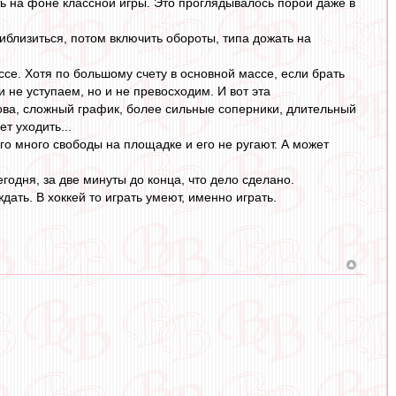
ь на фоне классной игры. Это проглядывалось порой даже в
риблизиться, потом включить обороты, типа дожать на
ссе. Хотя по большому счету в основной массе, если брать
 не уступаем, но и не превосходим. И вот эта
зова, сложный график, более сильные соперники, длительный
т уходить...
го много свободы на площадке и его не ругают. А может
егодня, за две минуты до конца, что дело сделано.
ать. В хоккей то играть умеют, именно играть.