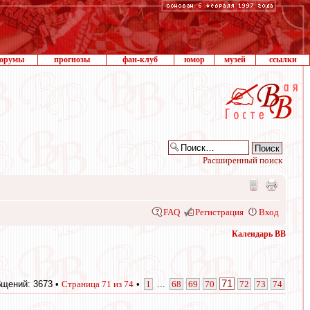
орумы
прогнозы
фан-клуб
юмор
музей
ссылки
Расширенный поиск
FAQ
Регистрация
Вход
Календарь ВВ
71
щений: 3673 •
Страница
71
из
74
•
1
...
68
69
70
72
73
74