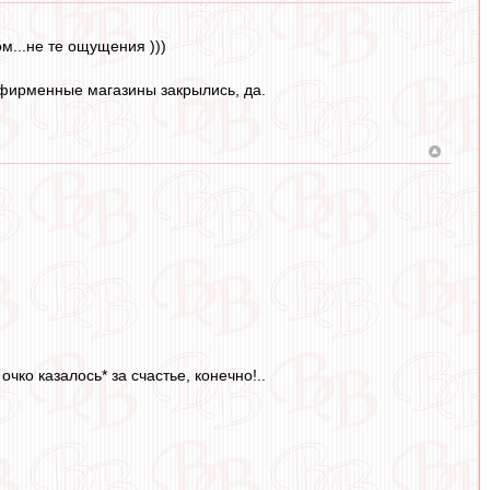
ом...не те ощущения )))
 фирменные магазины закрылись, да.
чко казалось* за счастье, конечно!..