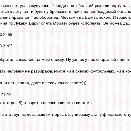
рзины не туда засунулась. Попади она к бельгийцам или португаль
тся к лету, вот и будет у бронзового призёра необходимый баланс 
очень нравится Фас-оборонец. Местами на Вагиза похож. И гривой
ния по Лукаку. Вдруг опять Морату будет исполнять. Он может, да..
3 21:09
3 21:03
обратил внимание на мою описку. Ну уж так у нас спартачей принят
зать человеку не разбирающемуся ни в схемах футбольных, ни в хо
н и есть сопля, даже в песочном возрасте)))
 21:00
 этот раз B) говорит о несовершенстве системы.
но эти группы повышают интерес к групповому этапу финального т