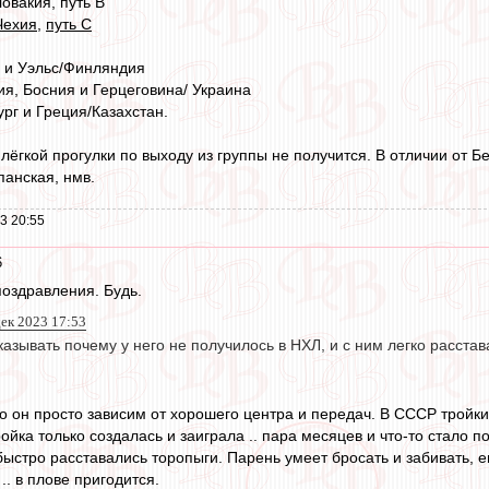
овакия, путь В
Чехия
,
путь С
я и Уэльс/Финляндия
ия, Босния и Герцеговина/ Украина
рг и Греция/Казахстан.
ёгкой прогулки по выходу из группы не получится. В отличии от Бе
панская, нмв.
3 20:55
6
поздравления. Будь.
дек 2023 17:53
азывать почему у него не получилось в НХЛ, и с ним легко расстав
то он просто зависим от хорошего центра и передач. В СССР тройк
тройка только создалась и заиграла .. пара месяцев и что-то стало п
 быстро расставались торопыги. Парень умеет бросать и забивать, 
. в плове пригодится.