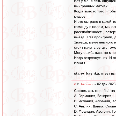
Вот у меня есть ощущен
выигранных матчах.
Когда вместо того, чтоб
классе.
И это сыграло в какой-т
команду в целом, мы ос
расслабленность, потер
выезд...Раз проиграли, 
Знаешь, меня немного н
стоит начать ругать тож
Могу ошибаться, но мне 
Надо встряхнуть их. И п
ИМХО.
starry_kashka
, ответ в
#
Карелин
» 02 дек 2023
Состоялась жеребьёвка 
A: Германия, Венгрия, 
B: Испания, Албания, Х
C: Англия, Дания, Слов
D: Франция, Австрия, Го