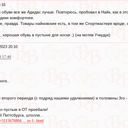
:16
 обуви все же Адидас лучше. Повторюсь, пробовал в Найк, как в эт
адики комфортнее.
е, правда. Товары найковские есть, в том же Спортмастере вроде,
, хорошая обувь в пустыне для носки ;) (на мотив Учкудук)
2023 20:10
3 17:46
ого...
 второго периода (с подряд нашими удалениями) и половины 3го - о
по пустым в ОТ проебали!
 Питтсбурга, штолле...
y/1115676804 ... to-1-.html