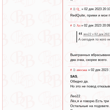
#
Q_
» 02 дек 2023 20:1
RedQuite, прими и мои 
#
Ал
» 02 дек 2023 20:0
лео22 » 02 дек 202
А сегодня то кого 
Выигранных вбрасываний
два очка, скорее всего.
#
авоська
» 02 дек 2023 
SAS
,
Обидно да.
Но это не повод отказыв
Лео22
Лёх,я и говорю.Есть три 
Остальные на подхвате.