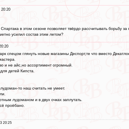
 20:20
о Спартака в этом сезоне позволяет твёрдо рассчитывать борьбу з
метно усилил состав этим летом?
20:20
арк спецом глянуть новые магазины Деспорт,те что вместо Декатло
мастера.
во и не айс,но ассортимент огромный.
 для детей Кипста.
 лудоман-то наш считать не умеет.
ли.
ртным лудоманом и в двух очках заплутать.
сё проёбано.
3 20:25