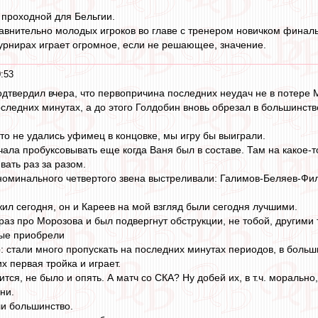
 проходной для Бельгии.
авнительно молодых игроков во главе с тренером новичком финаль
турнирах играет огромное, если не решающее, значение.
:53
подтвердил вчера, что первопричина последних неудач не в потере
следних минутах, а до этого Голдобин вновь обрезал в большинств
то не удались уфимец в концовке, мы игру бы выиграли.
ачала пробуксовывать еще когда Ваня был в составе. Там на какое-
вать раз за разом.
оминального четвертого звена выстреливали: Галимов-Беляев-Филин
ил сегодня, он и Кареев на мой взгляд были сегодня лучшими.
раз про Морозова и был подвергнут обструкции, не тобой, другими 
рые приобрели
: стали много пропускать на последних минутах периодов, в больши
х первая тройка и играет.
рится, не было и опять. А матч со СКА? Ну добей их, в т.ч. морал
ни.
и большинство.