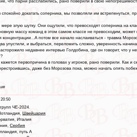
ие, что парни расслабились, рано поверили в свою непогрешимост
ы спокойно докатать соперника, мы позволяли им встрепенуться, п
о мере злую шутку. Они ощутили, что превосходят соперника на кла
новную массу команд в этом самом классе не превосходим, может и
я концентрации...А потом все начало наслаиваться - травма Моро
два упустили, и выбраться, переломить сложно, уверенность начинае
асторожило недавнее интервью Голдобина, где он говорит, что у не
е?
кажется первопричина в головах у игроков, рано поверили. Как и с
ерестроившись, даже без Морозова пока, можно начать опять побежд
ыше
 20:50
групп ЧЕ-2024.
Шотландия,
Швейцария
орватия, Италия
ения,
Сербия
лландия, путь А