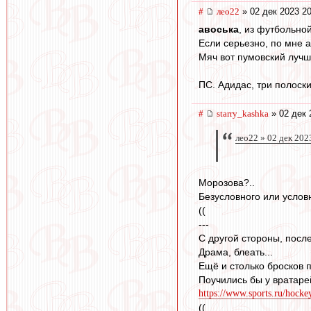
#
лео22
» 02 дек 2023 20
авоська
, из футбольной
Если серьезно, по мне 
Мяч вот пумовский лучш
ПС. Адидас, три полоски
#
starry_kashka
» 02 дек 
лео22 » 02 дек 202
Морозова?..
Безусловного или условн
((
---
С другой стороны, после
Драма, блеать...
Ещё и столько бросков 
Поучились бы у вратарей
https://www.sports.ru/hocke
((