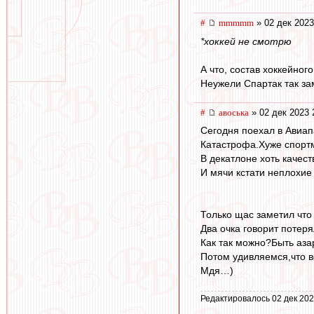
#
mmmmm
» 02 дек 2023
*хоккей не смотрю
А что, состав хоккейног
Неужели Спартак так за
#
авоська
» 02 дек 2023 
Сегодня поехал в Авиап
Катастрофа.Хуже спорт
В декатлоне хоть качест
И мячи кстати неплохие
Только щас заметил что
Два очка говорит потеря
Как так можно?Быть аза
Потом удивляемся,что в
Мдя…)
Редактировалось 02 дек 202