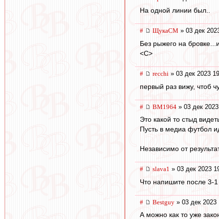
На одной линии был..
#
ЩукаСМ
» 03 дек 202
Без рыжего на бровке..
<C>
#
recchi
» 03 дек 2023 19
первый раз вижу, чтоб чу
#
BM1964
» 03 дек 2023
Это какой то стыд видеть
Пусть в медиа футбол иде
Независимо от результа
#
slava1
» 03 дек 2023 1
Что напишите после 3-1
#
Bestguy
» 03 дек 2023 
А можно как то уже зак