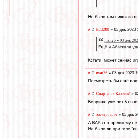
Не было там никакого 
#
Edd209
» 03 дек 2023 
man26 » 03 дек 20
Ещё и Абаскаля уд
Кстати! может сейчас и
#
man26
» 03 дек 2023 1
Посмотреть бы ещё повт
#
Спартачек-Казачек!
» 0
Берриша уже лет 5 своей
#
электроврач
» 03 дек 2
А ВАРа по-прежнему не
Не было ли при голе "вн