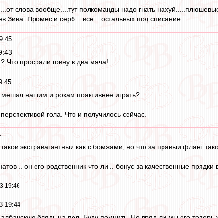
..от слова вообще....тут полкоманды надо гнать нахуй.....плюшевые 
.Зина .Промес и серб....все....остальных под списание...
9:45
9:43
? Что просрали говну в два мяча!
9:45
ль мешал нашим игрокам поактивнее играть?
перспективой гола. Что и получилось сейчас.
4
е такой экстравагантный как с бомжами, но что за правый фланг так
атов .. он его родственник что ли .. бонус за качественные прядки 
3 19:46
3 19:44
лбанскую блядь на пол. Буду помнить. Но вряд ли мы его теперь 