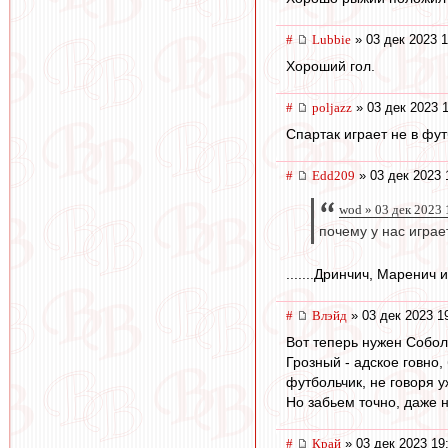
#
Lubbie
» 03 дек 2023 1
Хороший гол.
#
poljazz
» 03 дек 2023 
Спартак играет не в фут
#
Edd209
» 03 дек 2023 
wod » 03 дек 2023 
почему у нас играе
.......Дринчич, Маренич 
#
Влэйд
» 03 дек 2023 1
Вот теперь нужен Собол
Грозный - адское говно
футбольчик, не говоря у
Но забьем точно, даже 
#
Край
» 03 дек 2023 19