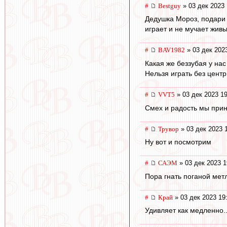
#
Bestguy
» 03 дек 2023 
Дедушка Мороз, подари 
играет и не мучает жив
#
BAV1982
» 03 дек 202
Какая же беззубая у нас
Нельзя играть без центр
#
VVT5
» 03 дек 2023 19
Смех и радость мы прин
#
Трувор
» 03 дек 2023 
Ну вот и посмотрим
#
САЭМ
» 03 дек 2023 1
Пора гнать поганой мет
#
Край
» 03 дек 2023 19
Удивляет как медленно..