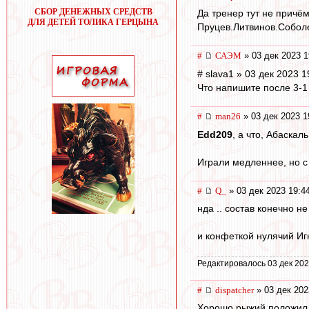
СБОР ДЕНЕЖНЫХ СРЕДСТВ
Да тренер тут не причём.
ДЛЯ ДЕТЕЙ ТОЛИКА ГЕРЦЫНА
Пруцев.Литвинов.Соболев
#
САЭМ
» 03 дек 2023 1
# slava1 » 03 дек 2023 1
Что напишите после 3-1 
#
man26
» 03 дек 2023 1
Edd209
, а что, Абаска
Играли медленнее, но с 
#
Q_
» 03 дек 2023 19:4
нда .. состав конечно н
и конфеткой нулячий Игн
Редактировалось 03 дек 202
#
dispatcher
» 03 дек 202
Хорошо рыжий положил а