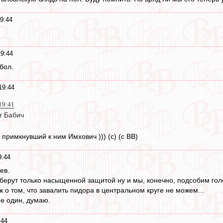
9:44
19:44
бол.
19:44
19:41
т Бабич
и примкнувший к ним Имхович ))) (с) (с ВВ)
9:44
ев.
, берут только насыщенной защитой ну и мы, конечно, подсобим го
ж о том, что завалить пидора в центральном круге не можем...
не один, думаю.
:44