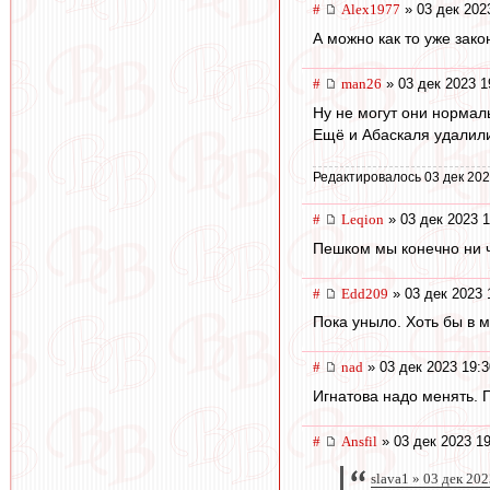
#
Alex1977
» 03 дек 202
А можно как то уже зак
#
man26
» 03 дек 2023 1
Ну не могут они нормально 
Ещё и Абаскаля удалили
Редактировалось 03 дек 202
#
Leqion
» 03 дек 2023 1
Пешком мы конечно ни 
#
Edd209
» 03 дек 2023 
Пока уныло. Хоть бы в м
#
nad
» 03 дек 2023 19:3
Игнатова надо менять. П
#
Ansfil
» 03 дек 2023 19
slava1 » 03 дек 20