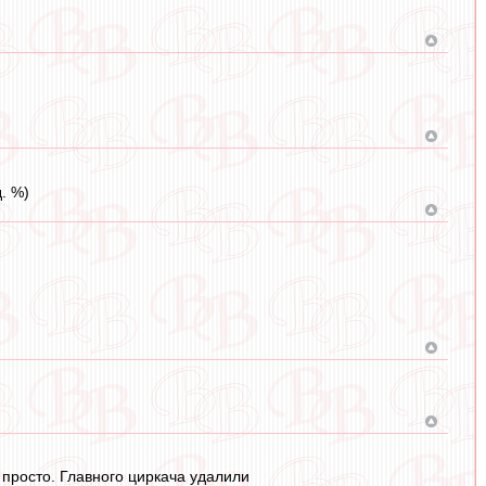
д. %)
 просто. Главного циркача удалили