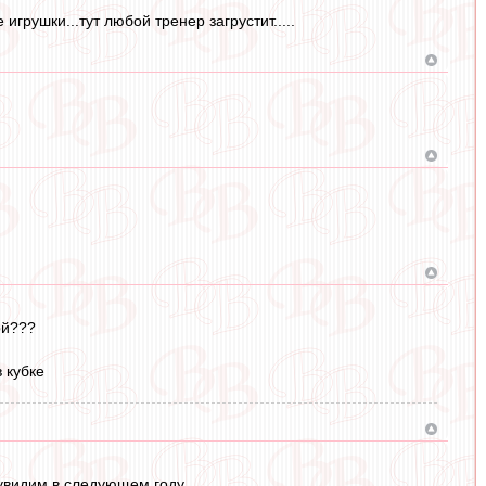
игрушки...тут любой тренер загрустит.....
ой???
в кубке
увидим в следующем году.