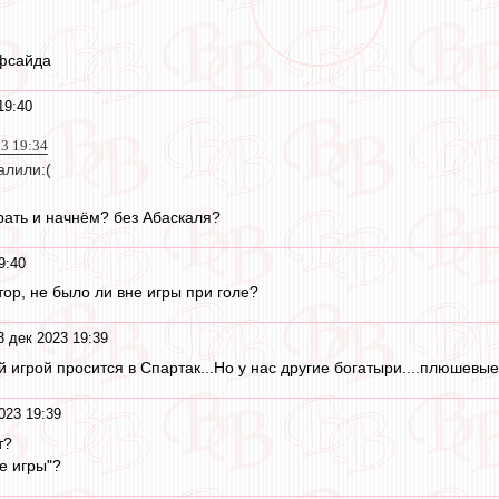
офсайда
19:40
23 19:34
алили:(
грать и начнём? без Абаскаля?
9:40
ор, не было ли вне игры при голе?
3 дек 2023 19:39
 игрой просится в Спартак...Но у нас другие богатыри....плюшевые.
023 19:39
т?
е игры"?