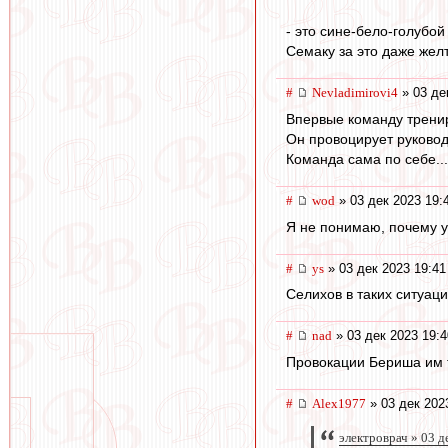
- это сине-бело-голубой 
Семаку за это даже желт
#
Nevladimirovi4
» 03 де
Впервые команду тренир
Он провоцирует руковод
Команда сама по себе...
#
wod
» 03 дек 2023 19:
Я не понимаю, почему у 
#
ys
» 03 дек 2023 19:41
Селихов в таких ситуац
#
nad
» 03 дек 2023 19:4
Провокации Бериша им то
#
Alex1977
» 03 дек 202
электроврач » 03 д