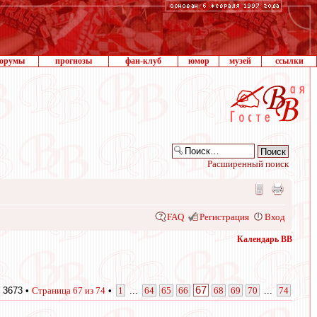
орумы
прогнозы
фан-клуб
юмор
музей
ссылки
Расширенный поиск
FAQ
Регистрация
Вход
Календарь ВВ
67
 3673 •
Страница
67
из
74
•
1
...
64
65
66
68
69
70
...
74