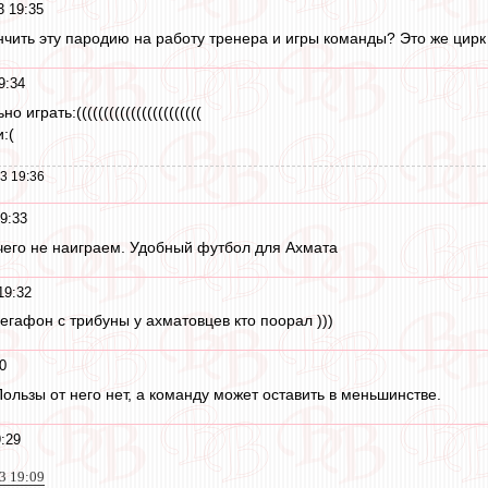
3 19:35
ончить эту пародию на работу тренера и игры команды? Это же цирк
9:34
играть:(((((((((((((((((((((((
:(
3 19:36
9:33
чего не наиграем. Удобный футбол для Ахмата
19:32
егафон с трибуны у ахматовцев кто поорал )))
0
ользы от него нет, а команду может оставить в меньшинстве.
:29
23 19:09