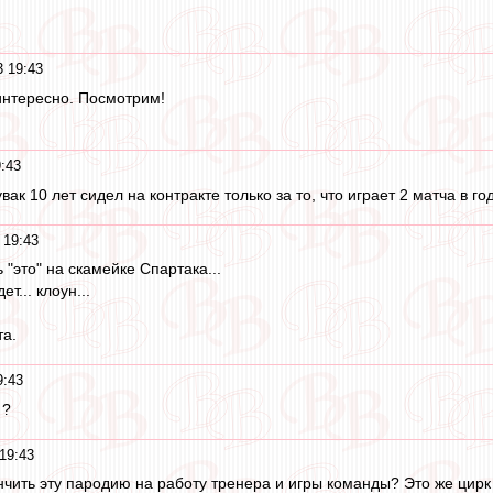
3 19:43
.интересно. Посмотрим!
:43
вак 10 лет сидел на контракте только за то, что играет 2 матча в го
 19:43
 "это" на скамейке Спартака...
т... клоун...
та.
9:43
 ?
19:43
ончить эту пародию на работу тренера и игры команды? Это же цирк