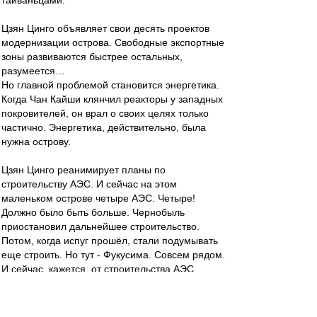
тайваньцами.
Цзян Цинго объявляет свои десять проектов
модернизации острова. Свободные экспортные
зоны развиваются быстрее остальных,
разумеется…
Но главной проблемой становится энергетика.
Когда Чан Кайши клянчил реакторы у западных
покровителей, он врал о своих целях только
частично. Энергетика, действительно, была
нужна острову.
Цзян Цинго реанимирует планы по
строительству АЭС. И сейчас на этом
маленьком острове четыре АЭС. Четыре!
Должно было быть больше. Чернобыль
приостановил дальнейшее строительство.
Потом, когда испуг прошёл, стали подумывать
еще строить. Но тут - Фукусима. Совсем рядом.
И сейчас, кажется, от строительства АЭС
отказались окончательно.
Они стоят Тайчжунскую ТЭС - вторую по
мощности в мире. На маленьком Тайване.