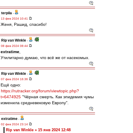
terpila
-
13 фев 2024 10:41
Женя, Рашид, спасибо!
Rip van Winkle
-
08 фев 2024 08:44
extratime
,
Утилитарно думаю, что всё же от насекомых.
Rip van Winkle
-
07 фев 2024 16:36
Ещё одно:
https://rutracker.org/forum/viewtopic.php?
t=6474925
"Чёрная смерть. Как эпидемия чумы
изменила средневековую Европу".
extratime
-
02 фев 2024 23:14
Rip van Winkle » 15 янв 2024 12:48