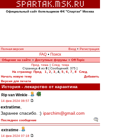
Официальный сайт болельщиков ФК "Спартак" Москва
Полная версия
Вход
•
Регистрация
FAQ
•
Поиск
Общение на сайте
Доступные форумы
Off-Topic
»
»
Пред. тема
|
След. тема
Страница
4
из
8
[ Сообщений: 375 ]
На страницу
Пред.
1
,
2
,
3
,
4
,
5
,
6
,
7
,
8
След.
Начать новую тему
Добавить
Версия для печати
История - лекарство от карантина
Rip van Winkle
-
14 фев 2024 08:57
extratime
,
Заранее спасибо. :)
iparchim@gmail.com
Последнее сообщение
extratime
-
14 фев 2024 07:18