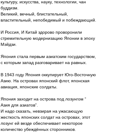
культуру, искусства, науку, технологии, чан
буддизм.
Великий, вечный, блистательный,
властительный, непобедимый и побеждающий.
И Россия, И Китай здорово проворонили
стремительную модернизацию Японии в эпоху
Мэйдзи.
Япония стала первым азиатским государством,
с которым запад разговаривает на равных.
В 1943 году Япония оккупирует Юго-Восточную
Азию. На островах японский флот, японская
авиация, японские солдаты.
Япония заходит на острова под лозунгом “
Азия для азиатов”.
И надо сказать, невзирая на ужасающую
жесткость японских солдат на островах, этот
лозунг ей везде обеспечивает некоторое
количество убеждённых сторонников.