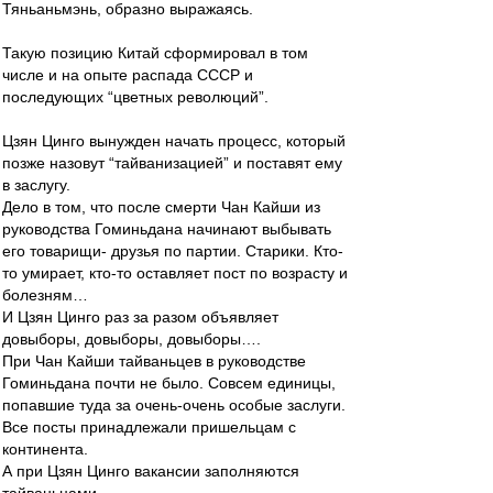
Тяньаньмэнь, образно выражаясь.
Такую позицию Китай сформировал в том
числе и на опыте распада СССР и
последующих “цветных революций”.
Цзян Цинго вынужден начать процесс, который
позже назовут “тайванизацией” и поставят ему
в заслугу.
Дело в том, что после смерти Чан Кайши из
руководства Гоминьдана начинают выбывать
его товарищи- друзья по партии. Старики. Кто-
то умирает, кто-то оставляет пост по возрасту и
болезням…
И Цзян Цинго раз за разом объявляет
довыборы, довыборы, довыборы….
При Чан Кайши тайваньцев в руководстве
Гоминьдана почти не было. Совсем единицы,
попавшие туда за очень-очень особые заслуги.
Все посты принадлежали пришельцам с
континента.
А при Цзян Цинго вакансии заполняются