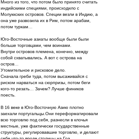
Много из того, что потом было принято считать
индийскими специями, происходило с
Молуккских островов. Специи везли в Индию, а
она уже развозила их в Рим, потом арабам,
потом туркам…
Юго-Восточные азиаты вообще были были
больше торговцами, чем воинами.
Внутри островов племена, конечно, между
собой схватывались. А вот с острова на
остров…
Утомительное и рисковое дело.
Сначала греби туда, потом высаживайся с
риском нарваться на сюрпризы, потом беги
кого-то резать… Зачем? Лучше фиников
поесть.
В 16 веке в Юго-Восточную Азию плотно
заехали португальцы.Они переформатировали
всю торговлю под себя, разнесли в клочья
местные, уже фактически государственные
структуры, регулировавшие торговлю, и делают
себе что-то вроде столицы на Гоа.