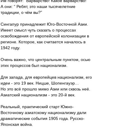
Им говорят: “Варварство! Какое варварство!”
А они: “ Ребят, это наши тысячелетние
традиции, о чём вы?”
Сингапур принадлежит Юго-Восточной Азии.
Имеет смысл чуть сказать о процессах
освобождения от европейской колонизации в
регионе. Которое, как считается началось в
1942 году.
Очень важно, что центральным пунктом, осью
этих процессов был национализм.
Для запада, для европейцев национализм, его
идеи - это 19 век. Ницше, Шопенгауэр…
Но это всё прошло мимо Азии или сквозь неё.
Азиатский национализм - это 20-й век.
Реальный, практический старт Южно-
Восточному азиатскому национализму дали
драматические события 1905 года. Русско-
Японская война.