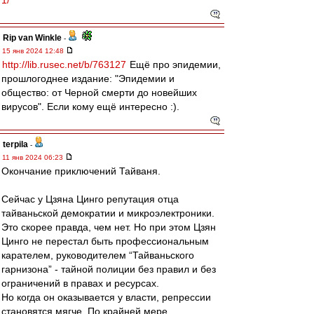
1/
Rip van Winkle
-
15 янв 2024 12:48
http://lib.rusec.net/b/763127
Ещё про эпидемии,
прошлогоднее издание: "Эпидемии и
общество: от Черной смерти до новейших
вирусов". Если кому ещё интересно :).
terpila
-
11 янв 2024 06:23
Окончание приключений Тайваня.
Сейчас у Цзяна Цинго репутация отца
тайваньской демократии и микроэлектроники.
Это скорее правда, чем нет. Но при этом Цзян
Цинго не перестал быть профессиональным
карателем, руководителем “Тайваньского
гарнизона” - тайной полиции без правил и без
ограничений в правах и ресурсах.
Но когда он оказывается у власти, репрессии
становятся мягче. По крайней мере