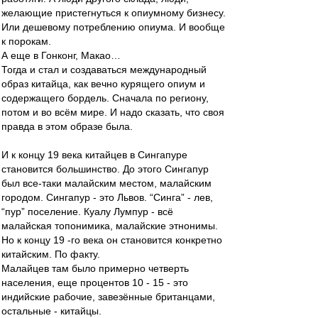
желающие пристегнуться к опиумному бизнесу.
Или дешевому потреблению опиума. И вообще
к порокам.
А еще в Гонконг, Макао…
Тогда и стал и создаваться международный
образ китайца, как вечно курящего опиум и
содержащего бордель. Сначала по региону,
потом и во всём мире. И надо сказать, что своя
правда в этом образе была.
И к концу 19 века китайцев в Сингапуре
становится большинство. До этого Сингапур
был все-таки малайским местом, малайским
городом. Сингапур - это Львов. “Синга” - лев,
“пур” поселение. Куалу Лумпур - всё
малайская топонимика, малайские этнонимы.
Но к концу 19 -го века он становится конкретно
китайским. По факту.
Малайцев там было примерно четверть
населения, еще процентов 10 - 15 - это
индийские рабочие, завезённые британцами,
остальные - китайцы.