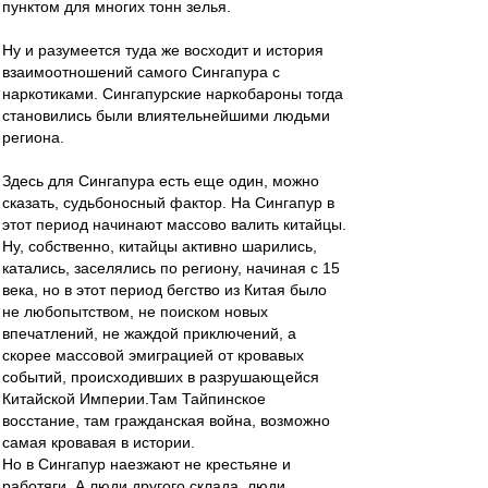
пунктом для многих тонн зелья.
Ну и разумеется туда же восходит и история
взаимоотношений самого Сингапура с
наркотиками. Сингапурские наркобароны тогда
становились были влиятельнейшими людьми
региона.
Здесь для Сингапура есть еще один, можно
сказать, судьбоносный фактор. На Сингапур в
этот период начинают массово валить китайцы.
Ну, собственно, китайцы активно шарились,
катались, заселялись по региону, начиная с 15
века, но в этот период бегство из Китая было
не любопытством, не поиском новых
впечатлений, не жаждой приключений, а
скорее массовой эмиграцией от кровавых
событий, происходивших в разрушающейся
Китайской Империи.Там Тайпинское
восстание, там гражданская война, возможно
самая кровавая в истории.
Но в Сингапур наезжают не крестьяне и
работяги. А люди другого склада, люди,