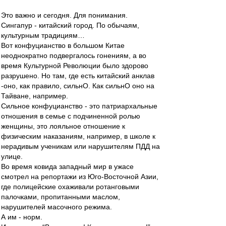
Это важно и сегодня. Для понимания.
Сингапур - китайский город. По обычаям,
культурным традициям…
Вот конфуцианство в большом Китае
неоднократно подвергалось гонениям, а во
время Культурной Революции было здорово
разрушено. Но там, где есть китайский анклав
-оно, как правило, сильнО. Как сильнО оно на
Тайване, например.
Сильное конфуцианство - это патриархальные
отношения в семье с подчиненной ролью
женщины, это лояльное отношение к
физическим наказаниям, например, в школе к
нерадивым ученикам или нарушителям ПДД на
улице.
Во время ковида западный мир в ужасе
смотрел на репортажи из Юго-Восточной Азии,
где полицейские охаживали ротанговыми
палочками, пропитанными маслом,
нарушителей масочного режима.
А им - норм.