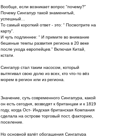
Вообще, если возникает вопрос “почему?”
Почему Сингапур такой знаменитый,
успешный…
То самый короткий ответ - это: “ Посмотрите на
карту”.
И чуть подлиннее: “ И примите во внимание
бешеные темпы развития региона в 20 веке
после ухода европейцев.” Включая Китай,
кстати.
Сингапур стал таким насосом, который
вытягивал свою долю из всех, кто что-то вёз
морем в регион или из региона.
Значение, суть современного Сингапура, какой
он есть сегодня, возводят к британцам и к 1819
году, когда Ост- Индская британская Компания
сделала на острове торговый пост, факторию,
поселение.
Но основной взлёт обогащения Сингапура