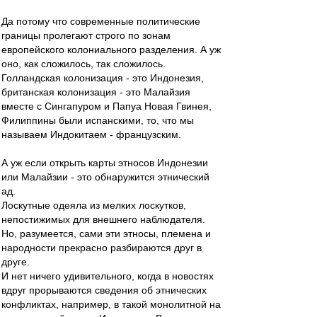
Да потому что современные политические
границы пролегают строго по зонам
европейского колониального разделения. А уж
оно, как сложилось, так сложилось.
Голландская колонизация - это Индонезия,
британская колонизация - это Малайзия
вместе с Сингапуром и Папуа Новая Гвинея,
Филиппины были испанскими, то, что мы
называем Индокитаем - французским.
А уж если открыть карты этносов Индонезии
или Малайзии - это обнаружится этнический
ад.
Лоскутные одеяла из мелких лоскутков,
непостижимых для внешнего наблюдателя.
Но, разумеется, сами эти этносы, племена и
народности прекрасно разбираются друг в
друге.
И нет ничего удивительного, когда в новостях
вдруг прорываются сведения об этнических
конфликтах, например, в такой монолитной на