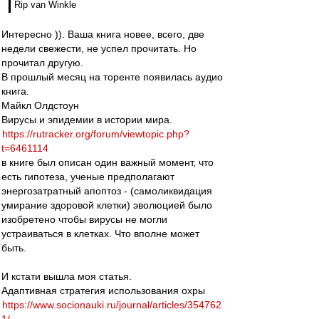
Rip van Winkle
Интересно )). Ваша книга новее, всего, две
недели свежести, не успел прочитать. Но
прочитал другую.
В прошлый месяц на торенте появилась аудио
книга.
Майкл Олдстоун
Вирусы и эпидемии в истории мира.
https://rutracker.org/forum/viewtopic.php?
t=6461114
в книге был описан один важный момент, что
есть гипотеза, ученые предполагают
энергозатратный апоптоз - (самоликвидация
умирание здоровой клетки) эволюцией было
изобретено чтобы вирусы не могли
устраиваться в клетках. Что вполне может
быть.
И кстати вышла моя статья.
Адаптивная стратегия использования охры
https://www.socionauki.ru/journal/articles/354762