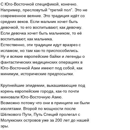
С Юго-Восточной спецификой, конечно.
Например, пресловутый “третий пол”. Это не
современное веяние. Это традиция идёт со
средних веков. Если мальчик хочет быть
девочкой, то его воспитывают, как девочку.
Если девочка хочет быть мальчиком, то её
воспитывают, как мальчика.
Естественно, эти традиции идут вразрез с
исламом, но там как-то приспособились.
Ну и всякие европейские байки и легенды о
фантастических медицинских операциях в
Юго-Восточной Азии имеют под собой, как
минимум, исторические предпосылки.
Крупнейшие эпидемии, выкашивающие под
корень европейские города, как-то почти
миновали Юго-Восточную Азию.
Возможно потому что они в принципе ни были
изолятами. Второй по мощности после
Шёлкового Пути, Путь Специй пролегал с
Молуккских островов уже за 200 лет до нашей
эры.