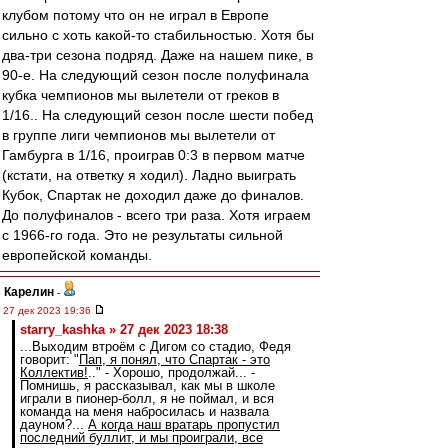
клубом потому что он не играл в Европе
сильно с хоть какой-то стабильностью. Хотя бы
два-три сезона подряд. Даже на нашем пике, в
90-е. На следующий сезон после полуфинала
кубка чемпионов мы вылетели от греков в
1/16.. На следующий сезон после шести побед
в группе лиги чемпионов мы вылетели от
Гамбурга в 1/16, проиграв 0:3 в первом матче
(кстати, на ответку я ходил). Ладно выиграть
Кубок, Спартак не доходил даже до финалов.
До полуфиналов - всего три раза. Хотя играем
с 1966-го года. Это не результаты сильной
европейской команды.
Карелин
-
27 дек 2023 19:36
starry_kashka » 27 дек 2023 18:38
...Выходим втроём с Дигом со стадио, Федя
говорит: "
Пап, я понял, что Спартак - это
Коллектив!
.." - Хорошо, продолжай... -
Помнишь, я рассказывал, как мы в школе
играли в пионер-болл, я не поймал, и вся
команда на меня набросилась и назвала
дауном?...
А когда наш вратарь пропустил
последний буллит, и мы проиграли, все