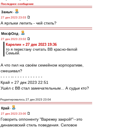
Последнее сообщение
Заныч
-
27 дек 2023 23:03
А ярлыки лепить - чей стиль?
МосфОлд
-
27 дек 2023 23:02
Карелин » 27 дек 2023 19:36
то я перестану считать ВВ красно-белой
Семьёй.
А что пил на своём семейном корпоративе,
смешивал?
- - - - -- - - - - - - - - - - -
Край » 27 дек 2023 22:51
Ушёл с ВВ стал замечательным... А судьи кто?
Редактировалось 27 дек 2023 23:04
Край
-
27 дек 2023 23:00
Говорить оппоненту "Варежку закрой!"--это
динамовский стиль поведения. Силовое