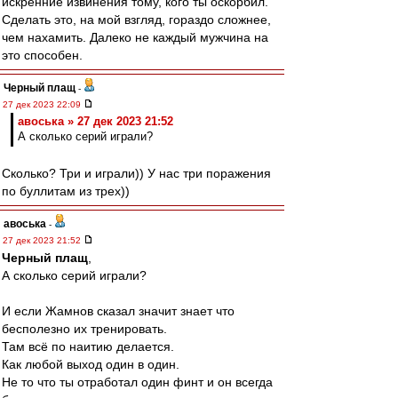
искренние извинения тому, кого ты оскорбил.
Сделать это, на мой взгляд, гораздо сложнее,
чем нахамить. Далеко не каждый мужчина на
это способен.
Черный плащ
-
27 дек 2023 22:09
авоська » 27 дек 2023 21:52
А сколько серий играли?
Сколько? Три и играли)) У нас три поражения
по буллитам из трех))
авоська
-
27 дек 2023 21:52
Черный плащ
,
А сколько серий играли?
И если Жамнов сказал значит знает что
бесполезно их тренировать.
Там всё по наитию делается.
Как любой выход один в один.
Не то что ты отработал один финт и он всегда