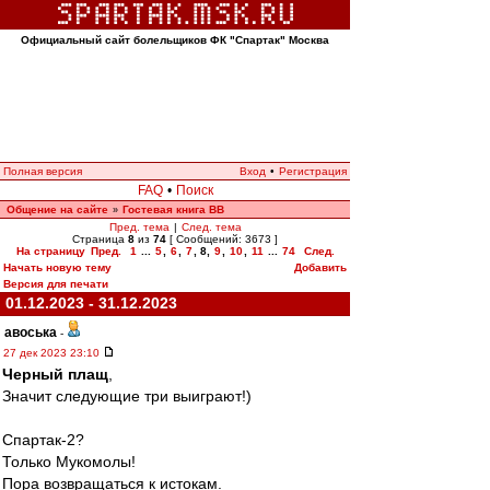
Официальный сайт болельщиков ФК "Спартак" Москва
Полная версия
Вход
•
Регистрация
FAQ
•
Поиск
Общение на сайте
Гостевая книга ВВ
»
Пред. тема
|
След. тема
Страница
8
из
74
[ Сообщений: 3673 ]
На страницу
Пред.
1
...
5
,
6
,
7
,
8
,
9
,
10
,
11
...
74
След.
Начать новую тему
Добавить
Версия для печати
01.12.2023 - 31.12.2023
авоська
-
27 дек 2023 23:10
Черный плащ
,
Значит следующие три выиграют!)
Спартак-2?
Только Мукомолы!
Пора возвращаться к истокам.