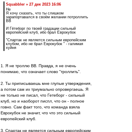
Squabbler » 27 дек 2023 16:06
Не
Я хочу сказать, что ты слишком
зарапортавался в своём желании потроллить
ВВ
И Гётеборг по твоей градации сильный
европейский клуб, ибо брал Еврокубок
"Спартак не является сильным европейским
клубом, ибо не брал Еврокубок " - галимая
хуйня
1. Я не троллю ВВ. Правда, я не очень
понимаю, что означает слово "троллить".
2. Ты приписываешь мне глупые утверждения,
а потом сам их триумально опровергаешь. Я
не только не писал, что Гетеборг - сильный
клуб, но и наоборот писпл, что он - полное
говно. Сам факт того, что команда взяла
Еврокубок не значит, что что это сильный
европейский клуб.
3. Спартак не является сильным европейским