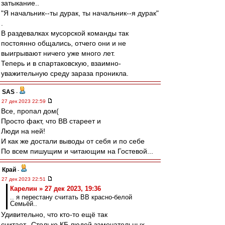
затыкание..
"Я начальник--ты дурак, ты начальник--я дурак"
.
В раздевалках мусорской команды так
постоянно общались, отчего они и не
выигрывают ничего уже много лет.
Теперь и в спартаковскую, взаимно-
уважительную среду зараза проникла.
SAS
-
27 дек 2023 22:59
Все, пропал дом(
Просто факт, что ВВ стареет и
Люди на ней!
И как же достали выводы от себя и по себе
По всем пишущим и читающим на Гостевой...
Край
-
27 дек 2023 22:51
Карелин » 27 дек 2023, 19:36
.. я перестану считать ВВ красно-белой
Семьёй..
Удивительно, что кто-то ещё так
считает...Столько КБ людей замечательных