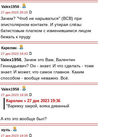
Valex1956
-
27 дек 2023 20:10
Зачем? "Чтоб не нарываться" (ВСВ) при
эпистолярном контакте. И утирая слёзы
батистовым платком с изменившимся лицом
бежать к пруду
Карелин
-
27 дек 2023 19:43
Valex1956
, Зачем это Вам, Валентин
Геннадьевич? Он - знает. И что сделать - тоже
знает. И может, что самое главное. Каким
способом - вообще неважно. Всё.
Valex1956
-
27 дек 2023 19:39
Карелин » 27 дек 2023 19:36
"Варежку закрой, вояка диванный
А кто это вообще был?
нуль
-
27 дек 2023 19:36