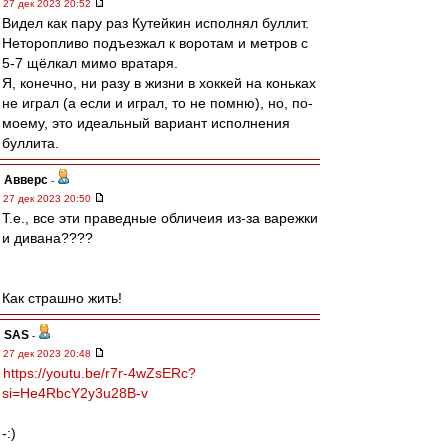
27 дек 2023 20:52
Видел как пару раз Кутейкин исполнял буллит.
Неторопливо подъезжал к воротам и метров с
5-7 щёлкал мимо вратаря.
Я, конечно, ни разу в жизни в хоккей на коньках
не играл (а если и играл, то не помню), но, по-
моему, это идеальный вариант исполнения
буллита.
Авверс
-
27 дек 2023 20:50
Т.е., все эти праведные обличеия из-за варежки
и дивана????
Как страшно жить!
SAS
-
27 дек 2023 20:48
https://youtu.be/r7r-4wZsERc?
si=He4RbcY2y3u28B-v
-:)