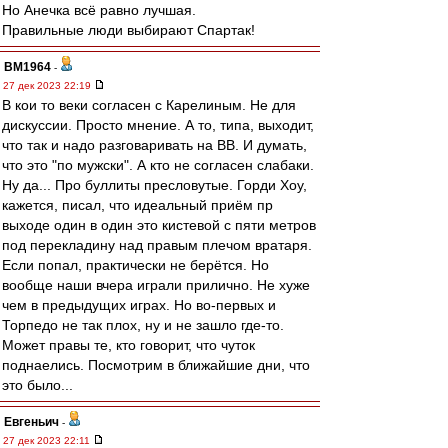
Но Анечка всё равно лучшая.
Правильные люди выбирают Спартак!
BM1964
-
27 дек 2023 22:19
В кои то веки согласен с Карелиным. Не для
дискуссии. Просто мнение. А то, типа, выходит,
что так и надо разговаривать на ВВ. И думать,
что это "по мужски". А кто не согласен слабаки.
Ну да... Про буллиты пресловутые. Горди Хоу,
кажется, писал, что идеальный приём пр
выходе один в один это кистевой с пяти метров
под перекладину над правым плечом вратаря.
Если попал, практически не берётся. Но
вообще наши вчера играли прилично. Не хуже
чем в предыдущих играх. Но во-первых и
Торпедо не так плох, ну и не зашло где-то.
Может правы те, кто говорит, что чуток
поднаелись. Посмотрим в ближайшие дни, что
это было...
Евгеньич
-
27 дек 2023 22:11