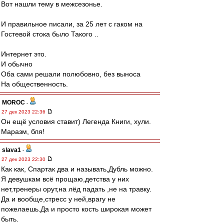
Вот нашли тему в межсезонье.
И правильное писали, за 25 лет с гаком на
Гостевой стока было Такого ..
Интернет это.
И обычно
Оба сами решали полюбовно, без выноса
На общественность.
MOROC
-
27 дек 2023 22:36
Он ещё условия ставит) Легенда Книги, хули.
Маразм, бля!
slava1
-
27 дек 2023 22:30
Как как, Спартак два и называть,Дубль можно.
Я девушкам всё прощаю,детства у них
нет,тренеры орут,на лёд падать ,не на травку.
Да и вообще,стресс у ней,врагу не
пожелаешь.Да и просто кость широкая может
быть.