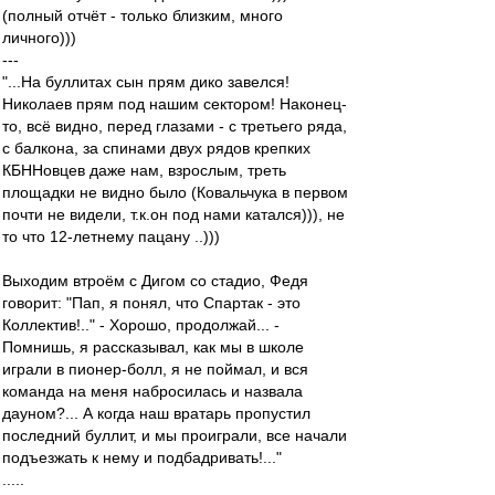
(полный отчёт - только близким, много
личного)))
---
"...На буллитах сын прям дико завелся!
Николаев прям под нашим сектором! Наконец-
то, всё видно, перед глазами - с третьего ряда,
с балкона, за спинами двух рядов крепких
КБННовцев даже нам, взрослым, треть
площадки не видно было (Ковальчука в первом
почти не видели, т.к.он под нами катался))), не
то что 12-летнему пацану ..)))
Выходим втроём с Дигом со стадио, Федя
говорит: "Пап, я понял, что Спартак - это
Коллектив!.." - Хорошо, продолжай... -
Помнишь, я рассказывал, как мы в школе
играли в пионер-болл, я не поймал, и вся
команда на меня набросилась и назвала
дауном?... А когда наш вратарь пропустил
последний буллит, и мы проиграли, все начали
подъезжать к нему и подбадривать!..."
.....