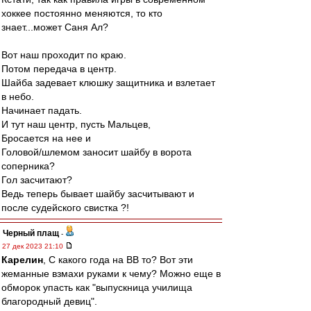
хоккее постоянно меняются, то кто
знает...может Саня Ал?
Вот наш проходит по краю.
Потом передача в центр.
Шайба задевает клюшку защитника и взлетает
в небо.
Начинает падать.
И тут наш центр, пусть Мальцев,
Бросается на нее и
Головой/шлемом заносит шайбу в ворота
соперника?
Гол засчитают?
Ведь теперь бывает шайбу засчитывают и
после судейского свистка ?!
Черный плащ
-
27 дек 2023 21:10
Карелин
, С какого года на ВВ то? Вот эти
жеманные взмахи руками к чему? Можно еще в
обморок упасть как "выпускница училища
благородный девиц".