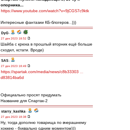
опорника...
https://www.youtube.com/watch?v=9jCGS7c9ktk
Интересные фантазии КБ-блогеров...)))
DyG
-
27 дек 2023 18:52
Шайба с крюка в прошлый вторник ещё больше
сходил, кстати. Вроде)
SAS
-
27 дек 2023 18:49
https://spartak.com/media/news/c8b33303 ...
d83814ba6d
Официально просят придумать
Название для Спартак-2
starry_kashka
-
27 дек 2023 18:38
Ну, тогда дополню товарища по вчерашнему
хоккею - буквально одним моментом)))