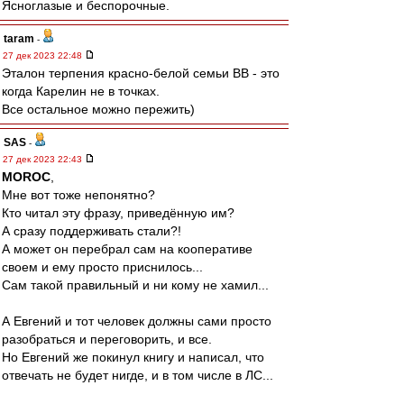
Ясноглазые и беспорочные.
taram
-
27 дек 2023 22:48
Эталон терпения красно-белой семьи ВВ - это
когда Карелин не в точках.
Все остальное можно пережить)
SAS
-
27 дек 2023 22:43
MOROC
,
Мне вот тоже непонятно?
Кто читал эту фразу, приведённую им?
А сразу поддерживать стали?!
А может он перебрал сам на кооперативе
своем и ему просто приснилось...
Сам такой правильный и ни кому не хамил...
А Евгений и тот человек должны сами просто
разобраться и переговорить, и все.
Но Евгений же покинул книгу и написал, что
отвечать не будет нигде, и в том числе в ЛС...