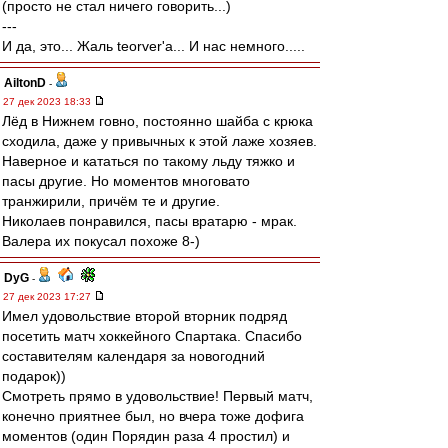
(просто не стал ничего говорить...)
---
И да, это... Жаль teorver'а... И нас немного.....
AiltonD
-
27 дек 2023 18:33
Лёд в Нижнем говно, постоянно шайба с крюка
сходила, даже у привычных к этой лаже хозяев.
Наверное и кататься по такому льду тяжко и
пасы другие. Но моментов многовато
транжирили, причём те и другие.
Николаев понравился, пасы вратарю - мрак.
Валера их покусал похоже 8-)
DyG
-
27 дек 2023 17:27
Имел удовольствие второй вторник подряд
посетить матч хоккейного Спартака. Спасибо
составителям календаря за новогодний
подарок))
Смотреть прямо в удовольствие! Первый матч,
конечно приятнее был, но вчера тоже дофига
моментов (один Порядин раза 4 простил) и