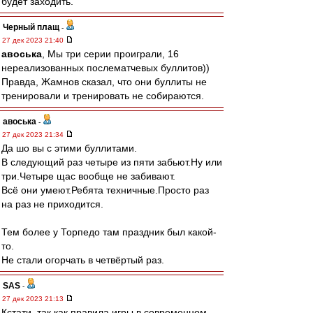
будет заходить.
Черный плащ
-
27 дек 2023 21:40
авоська
, Мы три серии проиграли, 16
нереализованных послематчевых буллитов))
Правда, Жамнов сказал, что они буллиты не
тренировали и тренировать не собираются.
авоська
-
27 дек 2023 21:34
Да шо вы с этими буллитами.
В следующий раз четыре из пяти забьют.Ну или
три.Четыре щас вообще не забивают.
Всё они умеют.Ребята техничные.Просто раз
на раз не приходится.
Тем более у Торпедо там праздник был какой-
то.
Не стали огорчать в четвёртый раз.
SAS
-
27 дек 2023 21:13
Кстати, так как правила игры в современном