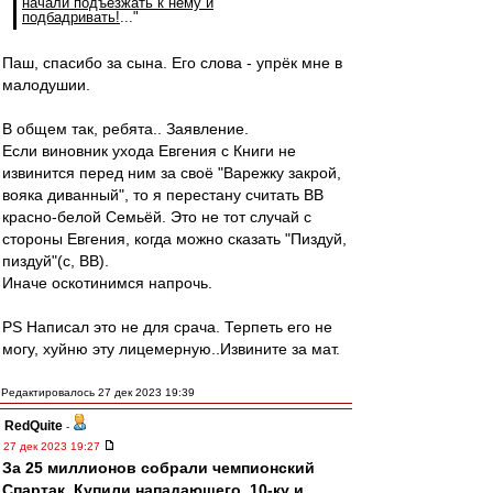
начали подъезжать к нему и
подбадривать!
..."
Паш, спасибо за сына. Его слова - упрёк мне в
малодушии.
В общем так, ребята.. Заявление.
Если виновник ухода Евгения с Книги не
извинится перед ним за своё "Варежку закрой,
вояка диванный", то я перестану считать ВВ
красно-белой Семьёй. Это не тот случай с
стороны Евгения, когда можно сказать "Пиздуй,
пиздуй"(с, ВВ).
Иначе оскотинимся напрочь.
PS Написал это не для срача. Терпеть его не
могу, хуйню эту лицемерную..Извините за мат.
Редактировалось 27 дек 2023 19:39
RedQuite
-
27 дек 2023 19:27
За 25 миллионов собрали чемпионский
Спартак. Купили нападающего, 10-ку и