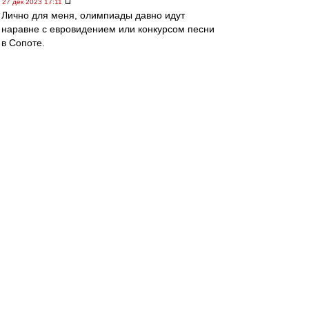
27 дек 2023 17:11
Лично для меня, олимпиады давно идут
наравне с евровидением или конкурсом песни
в Сопоте.
Много мишуры и мало спорта (музыки).
Поэтому, тема "поедут или не поедут" -
проходит на уровне шума.
Последний раз тема имела для меня смысл на
олимпиадах 1980 и 1984.
В 1980 я впервые попал в годичную
командировку на ТВ - было прикольно
общаться с коллегами со всего мира.
Особенно впечатлила одна француженка с
пятым номером под блузкой в прозрачную
сеточку. Но американцев не было (бойкот), а
ведь они уже тогда были безусловными
лидерами в технике и технологии ТВ.
А в 1984 уже советский бойкот-алаверды.
Поэтому, олимпийский футбольный турнир не