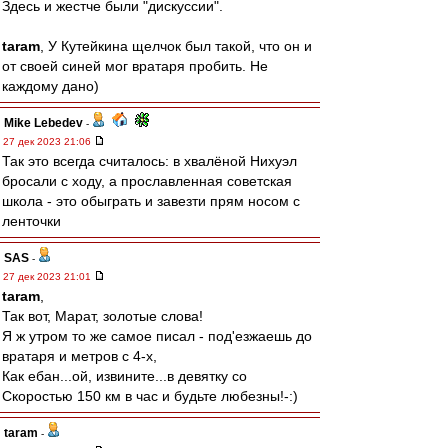
Здесь и жестче были "дискуссии".
taram
, У Кутейкина щелчок был такой, что он и
от своей синей мог вратаря пробить. Не
каждому дано)
Mike Lebedev
-
27 дек 2023 21:06
Так это всегда считалось: в хвалёной Нихуэл
бросали с ходу, а прославленная советская
школа - это обыграть и завезти прям носом с
ленточки
SAS
-
27 дек 2023 21:01
taram
,
Так вот, Марат, золотые слова!
Я ж утром то же самое писал - под'езжаешь до
вратаря и метров с 4-х,
Как ебан...ой, извините...в девятку со
Скоростью 150 км в час и будьте любезны!-:)
taram
-