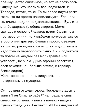
преимущество ощутимое, но вот не сложилось.
Ощущение, что наелись все, подустали. И
Торпедо, кстати, тоже. То ли после паузы резко
взяли, то ли просто накопилось уже. Еле ноги
волочили, падали-подскальзывались... Буллиты
эти, бездарные (с обеих сторон). Может
вратарь и основной фактор вэтом буллитном
противостоянии, но Кульбаков по-моему уже со
второго или третьего буллита просто съезжал
на щитки, раскидывался от штанги до штанги и
надо только перебросить было. Он и подняться
то потом не каждый раз мог - травма или
усталость, не знаю. Дима Афонин расскажет,
если захочет - он больше в теме, и гораздо
ближе сидел))
Жаль, конечно - опять минус очко по
потерянным от мусарни.
Суппортили от души вчера. Последние десять
минут "Гол Спартак забей" на пределе силы
связок не останавливаясь в паузах - ваще в
лучших традициях. Респект КБНН и выездюкам!