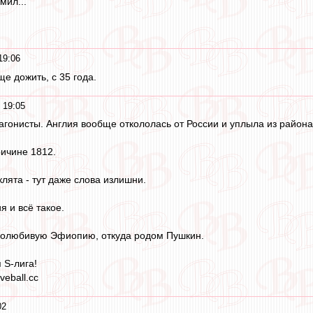
мил...
19:06
ще дожить, с 35 года.
 19:05
агонисты. Англия вообще откололась от России и уплыла из район
ричине 1812.
лята - тут даже слова излишни.
я и всё такое.
долюбивую Эфиопию, откуда родом Пушкин.
 S-лига!
veball.cc
02