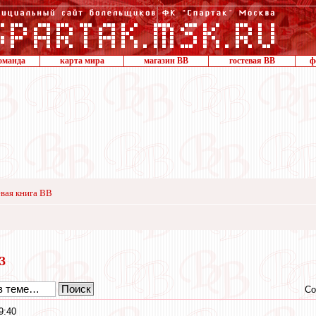
оманда
карта мира
магазин ВВ
гостевая ВВ
ф
вая книга ВВ
23
Со
9:40