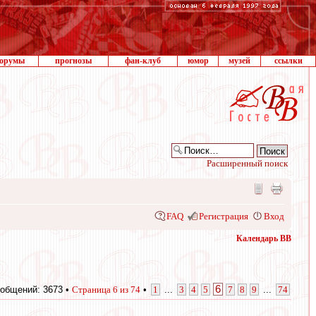
орумы
прогнозы
фан-клуб
юмор
музей
ссылки
Расширенный поиск
FAQ
Регистрация
Вход
Календарь ВВ
6
общений: 3673 •
Страница
6
из
74
•
1
...
3
4
5
7
8
9
...
74