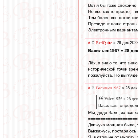
Вот я бы тоже спокойно 
Но все как то просто, -
Тем более все полки кн
Президент наше страны в
Электронным вариантам 
#
RedQuite
» 28 дек 2023
Васильев1967 » 28 дек
Лёх, я знаю то, что знаю
исторической точки зрени
пожалуйста. Но выглядел
#
Васильев1967
» 28 дек
Valex1956 » 28 дек
Васильев, определи
Мы, дядя Валя, за все х
====================
Движуха мощная была, з
Выскажусь, постараюсь 
Я, в отличие от многих,