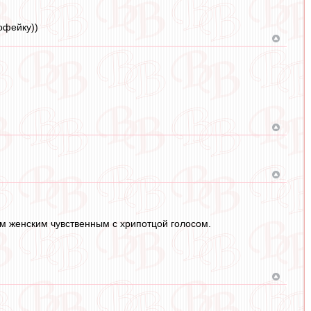
офейку))
м женским чувственным с хрипотцой голосом.