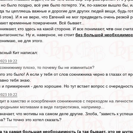
но было поздно, всё уже было потерто. Уж, по-хамски вышло бы, или 
да ты цепляешь важные и дорогие для других людей вещи, будь гото
 этом). И я не верю, что Евгений не мог предвидеть очень резкой реа
ают временные помрачения. Всё бывает...
нимают, кто здесь на какой стороне. И все понимают,
что
они счит
антагонисты. Ну и, наверное, не стоит
без большой необходимос
понимаю, не для этого.
асный Кит написал:
2023 10:22
 сокнижнику плохо, то почему бы не извиниться?
 что это было! А если у тебя от слов сокнижника черно в глазах от я
авно тебя знаю.
 и примирения - дело хорошее. Но тут встает вопрос с очередност
2023 10:22
ит в хамство и оскорбления сокнижников с переходом на личности 
ородными мотивами в виде патриотизма, например...
начает, что мотивы на самом деле другие. Злоба, "зависть к успеш
а? Ты точно это хотел сказать?
...............
рла та самая большая необходимость (а так бывает, это не шутк