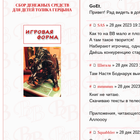
СБОР ДЕНЕЖНЫХ СРЕДСТВ
GoEt
,
ДЛЯ ДЕТЕЙ ТОЛИКА ГЕРЦЫНА
Привет! Рад видеть в д
#
SAS
» 28 дек 2023 19:
Как то на ВВ мало и пл
А там такое творится!
Набирают игрочищ, одн
Даёшь конкуренцию ста
#
Шигала
» 28 дек 2023 
Там Настя Боднарук выи
#
mmmmm
» 28 дек 2023
Книг не читаю.
Скачиваю тексты в тел
Приложения, читающего
Аллоооу
#
Squabbler
» 28 дек 202