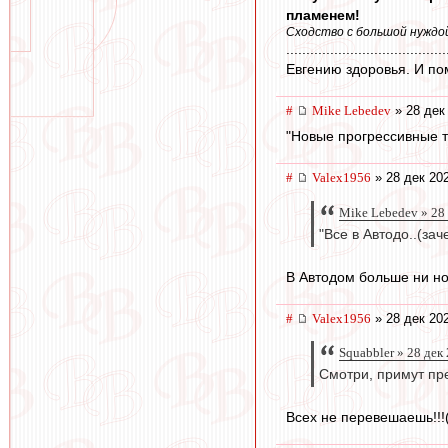
пламенем!
Сходство с большой нуждой 
........................................
Евгению здоровья. И по
#
Mike Lebedev
» 28 дек
"Новые прогрессивные т
#
Valex1956
» 28 дек 20
Mike Lebedev » 28
"Все в Автодо..(зач
В Автодом больше ни ног
#
Valex1956
» 28 дек 20
Squabbler » 28 дек
Смотри, примут п
Всех не перевешаешь!!!(