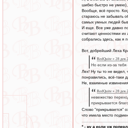
шибко быстро не умею), 
Вообще, всё просто. Ког
стараюсь не забывать об
самых умных людей быв
И еще. Все уже давно по
считают ценностями их 
собрались здесь, как я 
Вот, добрейший Леха Кр
RedQuite » 28 дек 
Но если из-за тебя
Лех! Ну ты то не видел,
понравились, всё-таки д
Не, взаимные извинения
RedQuite » 28 дек 
невежество переход
прикрывается благ
Слово "прикрывается" оз
что имела место подмен
........................................
* - ну а если уж попе