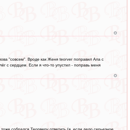
 слова "совсем". Вроде как Женя teorver поправил Ала с
слёг с сердцем. Если я что-то упустил - поправь меня
а тоже собрался Теорверу ответить (я, если дело серьезное,