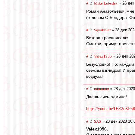
#
Mike Lebedev
» 28 дек
Роман Анатольевич мне с
(голосом О.Бендера-Юрск
#
Squabbler
» 28 дек 202
Ветеран распоясался
Смотри, примут превен
#
Valex1956
» 28 дек 20
Безусловно! Но: каждый
свежим взглядом! И пра
воздуха!
#
mmmmm
» 28 дек 2023
Даёшь сись-админа!
https://youtu.be/DsZ2c
#
SAS
» 28 дек 2023 18:
Valex1956
,