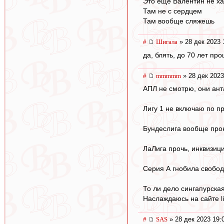
Это ещё Валентин не ха
Там не с сердцем
Там вообще сляжешь
#
Шигала
» 28 дек 2023 
да, блять, до 70 лет про
#
mmmmm
» 28 дек 2023
АПЛ не смотрю, они ант
Лигу 1 не включаю по п
Бундеслига вообще прок
ЛаЛига прочь, инквизици
Серия А гнобила свобо
То ли дело сингапурская
Наслаждаюсь на сайте li
#
SAS
» 28 дек 2023 19: