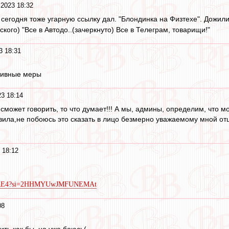
 2023 18:32
егодня тоже угарную ссылку дал. "Блондинка на Физтехе". Дожилис
ого) "Все в Автодо..(зачеркнуто) Все в Телеграм, товарищи!"
3 18:31
тивные меры
23 18:14
 сможет говорить, то что думает!!! А мы, админы, определим, что 
вила,не побоюсь это сказать в лицо безмерно уважаемому мной от
 18:12
XF6RE4?si=2HHMYUwJMFUNEMAt
08