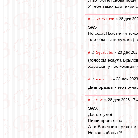
Я вот хотел снова пошут
У тебя такая компания с
#
Valex1956
» 28 дек 20
SAS
Не ссать! Бастилия тож
то,о чём вы подумали) в
#
Squabbler
» 28 дек 202
(голосом есаула Брылов
Хорошая у нас компани
#
mmmmm
» 28 дек 2023
Дать бразды - это по-на
#
SAS
» 28 дек 2023 17:
SAS
,
Достал уже(
Пиши правильно!
А то Валентин придет и
На год забанит?!