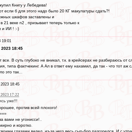
купил Книгу у Лебедева!
 вот если б для этого надо было 20 КГ макулатуры сдать?!
ижных шкафов заставлены и
 21 веке n2 , призывает теперь только к
и ИИ ! :-)
 19:01
 2023 18:45
т все. В суть глубоко не вникал, т.к. в крейсерах не разбираюсь от
я, типа фактчекинг. А Ал в ответ ему нахамил, да так - что тот аж 
о это так...
 2023 18:45
 2023 17:22
сь уже!!!
орошее, против всей плохого!
===
а вами не угонисси!..
мирно и коротко.
 своими глазами видел, из-за чего весь сыр-бор разгорелся. И с утр