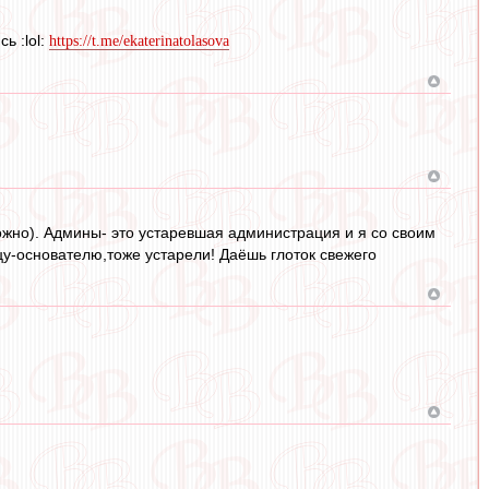
ь :lol:
https://t.me/ekaterinatolasova
можно). Админы- это устаревшая администрация и я со своим
цу-основателю,тоже устарели! Даёшь глоток свежего