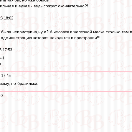
ить как бы, но уже боюсь(
ильная и едкая - ведь сожрут окончательно?!
23 18:02
е была неприступна,ну и? А человек в железной маске сколько там 
 администрацию.которая находится в прострации!!!!
3 17:53
а)
я
 17:45
шему, по-бразилски.
40