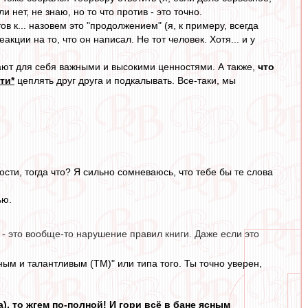
нет, не знаю, но то что против - это точно.
в к... назовем это "продолжением" (я, к примеру, всегда
кции на то, что он написал. Не тот человек. Хотя... и у
ают для себя важными и высокими ценностями. А также,
что
ти*
цеплять друг друга и подкалывать. Все-таки, мы
рости, тогда что? Я сильно сомневаюсь, что тебе бы те слова
ью.
- это вообще-то нарушение правил книги. Даже если это
ным и талантливым (ТМ)" или типа того. Ты точно уверен,
а), то жгем по-полной! И гори всё в бане ясным