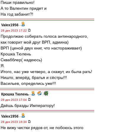
Пиши правильно!
А то Валентин придет и
На год забанит?!
Valex1956
-
28 дек 2023 17:22
Продолжаю собирать голоса антинародного,
как говорит мой друг ВРП, админа)
ВРП (ценой двух книг, что настораживает)
Крошка Тюлень
Сквабблер( надеюсь)
Я.
Итого, нас уже четверо, а скажут, их была рать!
Ништо, вперёд, братья и сёстры!!!
Васильев, определись уже!!!
Крошка Тюлень
-
28 дек 2023 17:04
Даёшь бразды Императору!
Valex1956
-
28 дек 2023 16:34
Не вижу чистки рядов от, не побоюсь этого