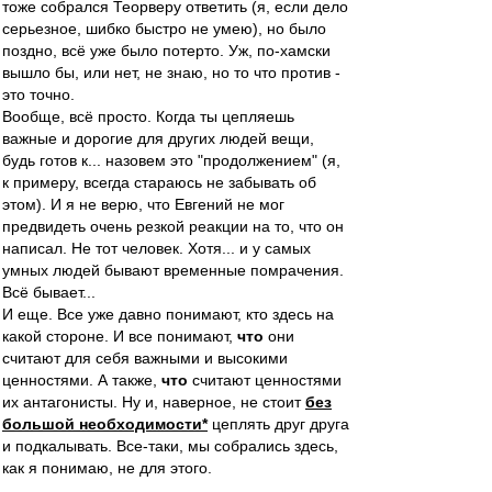
тоже собрался Теорверу ответить (я, если дело
серьезное, шибко быстро не умею), но было
поздно, всё уже было потерто. Уж, по-хамски
вышло бы, или нет, не знаю, но то что против -
это точно.
Вообще, всё просто. Когда ты цепляешь
важные и дорогие для других людей вещи,
будь готов к... назовем это "продолжением" (я,
к примеру, всегда стараюсь не забывать об
этом). И я не верю, что Евгений не мог
предвидеть очень резкой реакции на то, что он
написал. Не тот человек. Хотя... и у самых
умных людей бывают временные помрачения.
Всё бывает...
И еще. Все уже давно понимают, кто здесь на
какой стороне. И все понимают,
что
они
считают для себя важными и высокими
ценностями. А также,
что
считают ценностями
их антагонисты. Ну и, наверное, не стоит
без
большой необходимости*
цеплять друг друга
и подкалывать. Все-таки, мы собрались здесь,
как я понимаю, не для этого.