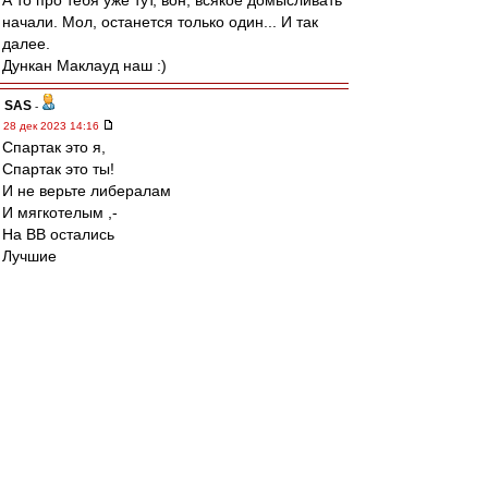
А то про тебя уже тут, вон, всякое домысливать
начали. Мол, останется только один... И так
далее.
Дункан Маклауд наш :)
SAS
-
28 дек 2023 14:16
Спартак это я,
Спартак это ты!
И не верьте либералам
И мягкотелым ,-
На ВВ остались
Лучшие
Люди
Страны!
Как подумаю о
Челах из
Барнаула,
Тюмени,
Хабаровска,
От Калининграда до Владика,
От Израиля до Америки,