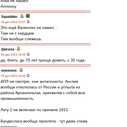
пока не нашёл.
Аллоооу
Squabbler
-
28 дек 2023 19:07
Это ещё Валентин не хамил...
Там не с сердцем
Там вообще сляжешь
Шигала
-
28 дек 2023 19:06
да, блять, до 70 лет проще дожить, с 35 года.
mmmmm
-
28 дек 2023 19:05
АПЛ не смотрю, они антагонисты. Англия
вообще откололась от России и уплыла из
района Архангельска, прихватив с собой всю
промышленность.
Лигу 1 не включаю по причине 1812.
Бундеслига вообще проклята - тут даже слова
излишни.