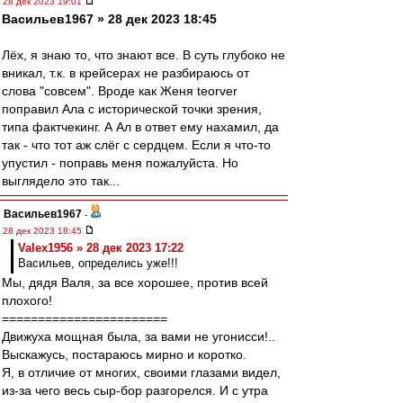
28 дек 2023 19:01
Васильев1967 » 28 дек 2023 18:45
Лёх, я знаю то, что знают все. В суть глубоко не
вникал, т.к. в крейсерах не разбираюсь от
слова "совсем". Вроде как Женя teorver
поправил Ала с исторической точки зрения,
типа фактчекинг. А Ал в ответ ему нахамил, да
так - что тот аж слёг с сердцем. Если я что-то
упустил - поправь меня пожалуйста. Но
выглядело это так...
Васильев1967
-
28 дек 2023 18:45
Valex1956 » 28 дек 2023 17:22
Васильев, определись уже!!!
Мы, дядя Валя, за все хорошее, против всей
плохого!
=======================
Движуха мощная была, за вами не угонисси!..
Выскажусь, постараюсь мирно и коротко.
Я, в отличие от многих, своими глазами видел,
из-за чего весь сыр-бор разгорелся. И с утра