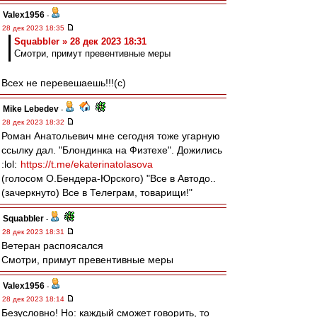
Valex1956
-
28 дек 2023 18:35
Squabbler » 28 дек 2023 18:31
Смотри, примут превентивные меры
Всех не перевешаешь!!!(с)
Mike Lebedev
-
28 дек 2023 18:32
Роман Анатольевич мне сегодня тоже угарную
ссылку дал. "Блондинка на Физтехе". Дожились
:lol:
https://t.me/ekaterinatolasova
(голосом О.Бендера-Юрского) "Все в Автодо..
(зачеркнуто) Все в Телеграм, товарищи!"
Squabbler
-
28 дек 2023 18:31
Ветеран распоясался
Смотри, примут превентивные меры
Valex1956
-
28 дек 2023 18:14
Безусловно! Но: каждый сможет говорить, то