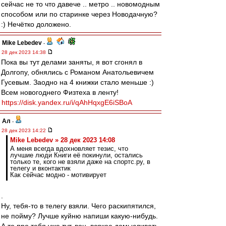
сейчас не то что давече .. метро .. новомодным
способом или по старинке через Новодачную?
:) Нечётко доложено.
Mike Lebedev
-
28 дек 2023 14:38
Пока вы тут делами заняты, я вот сгонял в
Долгопу, обнялись с Романом Анатольевичем
Гусевым. Заодно на 4 книжки стало меньше :)
Всем новогоднего Физтеха в ленту!
https://disk.yandex.ru/i/qAhHqxgE6iSBoA
Ал
-
28 дек 2023 14:22
Mike Lebedev » 28 дек 2023 14:08
А меня всегда вдохновляет тезис, что
лучшие люди Книги её покинули, остались
только те, кого не взяли даже на спортс.ру, в
телегу и вконтактик
Как сейчас модно - мотивирует
.
Ну, тебя-то в телегу взяли. Чего раскипятился,
не пойму? Лучше куйню напиши какую-нибудь.