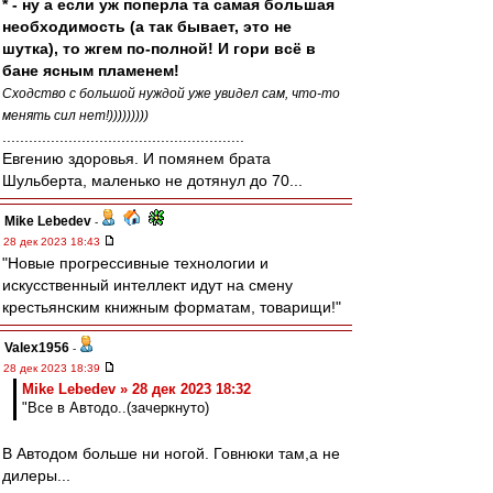
* - ну а если уж поперла та самая большая
необходимость (а так бывает, это не
шутка), то жгем по-полной! И гори всё в
бане ясным пламенем!
Сходство с большой нуждой уже увидел сам, что-то
менять сил нет!)))))))))
.......................................................
Евгению здоровья. И помянем брата
Шульберта, маленько не дотянул до 70...
Mike Lebedev
-
28 дек 2023 18:43
"Новые прогрессивные технологии и
искусственный интеллект идут на смену
крестьянским книжным форматам, товарищи!"
Valex1956
-
28 дек 2023 18:39
Mike Lebedev » 28 дек 2023 18:32
"Все в Автодо..(зачеркнуто)
В Автодом больше ни ногой. Говнюки там,а не
дилеры...