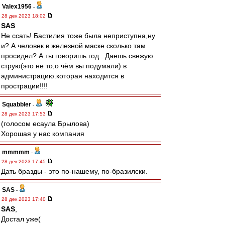
Valex1956
-
28 дек 2023 18:02
SAS
Не ссать! Бастилия тоже была неприступна,ну
и? А человек в железной маске сколько там
просидел? А ты говоришь год...Даешь свежую
струю(это не то,о чём вы подумали) в
администрацию.которая находится в
прострации!!!!
Squabbler
-
28 дек 2023 17:53
(голосом есаула Брылова)
Хорошая у нас компания
mmmmm
-
28 дек 2023 17:45
Дать бразды - это по-нашему, по-бразилски.
SAS
-
28 дек 2023 17:40
SAS
,
Достал уже(