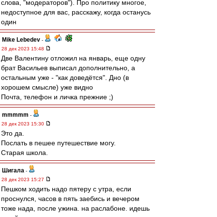
слова, "модераторов"). Про политику многое,
недоступное для вас, расскажу, когда останусь
один
Mike Lebedev
-
28 дек 2023 15:48
Две Валентину отложил на январь, еще одну
брат Васильев выписал дополнительно, а
остальным уже - "как доведётся". Дно (в
хорошем смысле) уже видно
Почта, телефон и личка прежние ;)
mmmmm
-
28 дек 2023 15:30
Это да.
Послать в пешее путешествие могу.
Старая школа.
Шигала
-
28 дек 2023 15:27
Пешком ходить надо пятеру с утра, если
проснулся, часов в пять заебись и вечером
тоже нада, после ужина. на раслабоне. идешь