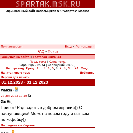
Официальный сайт болельщиков ФК "Спартак" Москва
Полная версия
Вход
•
Регистрация
FAQ
•
Поиск
Общение на сайте
Гостевая книга ВВ
»
Пред. тема
|
След. тема
Страница
6
из
74
[ Сообщений: 3673 ]
На страницу
Пред.
1
...
3
,
4
,
5
,
6
,
7
,
8
,
9
...
74
След.
Начать новую тему
Добавить
Версия для печати
01.12.2023 - 31.12.2023
walkin
-
28 дек 2023 19:40
GoEt
,
Привет! Рад видеть в добром здравии)) С
наступающим! Может в новом году и выпьем
по кофейку))
Последнее сообщение