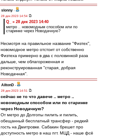
slonny
-
28 дек 2023 14:54
Q_ » 28 дек 2023 14:40
метро .. новомодным способом или по
старинке через Новодачную?
Несмотря на правильное название "Физтех",
новомодное метро отстоит от собственно
Физтеха примерно в два с половинкой раза
дальше, чем облагороженная и
реконструированная "старая, добрая
Новодачная".
AiltonD
-
28 дек 2023 14:51
сейчас не то что давече .. метро ..
новомодным способом или по старинке
через Новодачную?
От метро до Долгопы пилить и пилить,
обещанный бесплатный трансфер - редкий
гость на Дмитровке. Сабакин брешет про
доступность метро в наш пгт. МЦД - наше фсё