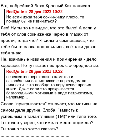
Вот, добрейший Леха Красный Кит написал:
RedQuite » 28 дек 2023 10:22
Но если из-за тебя сокнижнику плохо, то
почему бы не извиниться?
Лех! Ну ты то не видел, что это было! А если у
тебя от слов сокнижника черно в глазах от
ярости, тогда что? Я сильно сомневаюсь, что
тебе бы те слова понравились, всё-таки давно
тебя знаю.
Не, взаимные извинения и примирения - дело
хорошее. Но тут встает вопрос с очередностью.
RedQuite » 28 дек 2023 10:22
невежество переходит в хамство и
оскорбления сокнижников с переходом на
личности - это вообще-то нарушение правил
книги. Даже если это прикрывается
благородными мотивами в виде патриотизма,
например...
Слово "прикрывается" означает, что мотивы на
самом деле другие. Злоба, "зависть к
успешным и талантливым (ТМ)" или типа того.
Ты точно уверен, что имела место подмена?
Ты точно это хотел сказать?
.......................................................