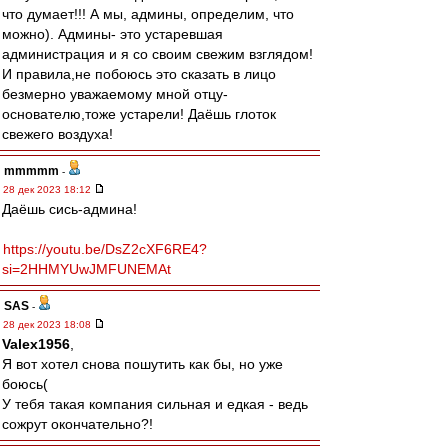
что думает!!! А мы, админы, определим, что
можно). Админы- это устаревшая
администрация и я со своим свежим взглядом!
И правила,не побоюсь это сказать в лицо
безмерно уважаемому мной отцу-
основателю,тоже устарели! Даёшь глоток
свежего воздуха!
mmmmm
-
28 дек 2023 18:12
Даёшь сись-админа!
https://youtu.be/DsZ2cXF6RE4?
si=2HHMYUwJMFUNEMAt
SAS
-
28 дек 2023 18:08
Valex1956
,
Я вот хотел снова пошутить как бы, но уже
боюсь(
У тебя такая компания сильная и едкая - ведь
сожрут окончательно?!