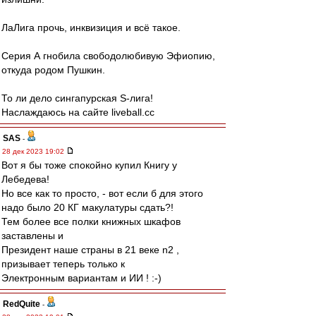
ЛаЛига прочь, инквизиция и всё такое.
Серия А гнобила свободолюбивую Эфиопию,
откуда родом Пушкин.
То ли дело сингапурская S-лига!
Наслаждаюсь на сайте liveball.cc
SAS
-
28 дек 2023 19:02
Вот я бы тоже спокойно купил Книгу у
Лебедева!
Но все как то просто, - вот если б для этого
надо было 20 КГ макулатуры сдать?!
Тем более все полки книжных шкафов
заставлены и
Президент наше страны в 21 веке n2 ,
призывает теперь только к
Электронным вариантам и ИИ ! :-)
RedQuite
-