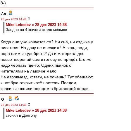
8-)
Ал
-
28 дек 2023 14:48
Mike Lebedev » 28 дек 2023 14:38
Заодно на 4 книжки стало меньше
Когда они уже кончатся-то? Ни сна, ни отдыха у
писателя! На дачу не съездить! А ведь, поди,
пора озимые удобрять? Да и материал для
новых творений сам в голову не придёт. Его же
надо черпать где-то. Одних пьянок с
читателями на лавочке мало.
На евровыезд, кстати, не хочешь? Тут обещают
к ноябрю открыть всё настежь. Поедем,
красивые шпили поищем в британской перди.
Q_
-
28 дек 2023 14:40
Mike Lebedev » 28 дек 2023 14:38
сгонял в Долгопу