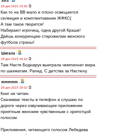
SAS
-
28 дек 2023 19:30
Как то на ВВ мало и плохо освещается
селекция и комплектование ЖФКС(
А там такое творится!
Набирают игрочищ, одна другой Краше!
Даёшь конкуренцию старожилам женского
футбола страны!
Шигала
-
28 дек 2023 19:10
Там Настя Боднарук выиграла чемпионат мира
по шахматам. Рапид. С детства за Настюху.
mmmmm
-
28 дек 2023 19:10
Книг не читаю.
Скачиваю тексты в телефон и слушаю по
дороге через озвучивающее приложение
приятным женским чувственным с хрипотцой
голосом.
Приложения, читающего голосом Лебедева