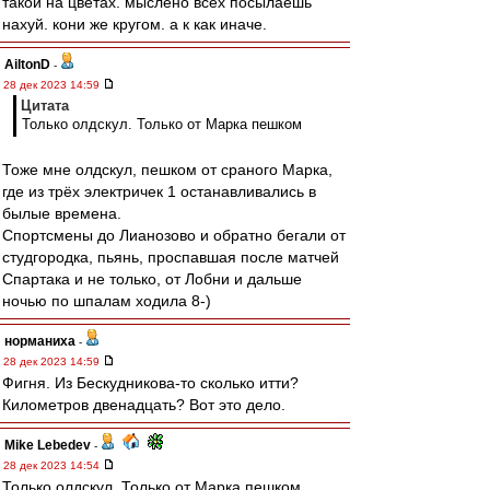
такой на цветах. мыслено всех посылаешь
нахуй. кони же кругом. а к как иначе.
AiltonD
-
28 дек 2023 14:59
Цитата
Только олдскул. Только от Марка пешком
Тоже мне олдскул, пешком от сраного Марка,
где из трёх электричек 1 останавливались в
былые времена.
Спортсмены до Лианозово и обратно бегали от
студгородка, пьянь, проспавшая после матчей
Спартака и не только, от Лобни и дальше
ночью по шпалам ходила 8-)
норманиха
-
28 дек 2023 14:59
Фигня. Из Бескудникова-то сколько итти?
Километров двенадцать? Вот это дело.
Mike Lebedev
-
28 дек 2023 14:54
Только олдскул. Только от Марка пешком