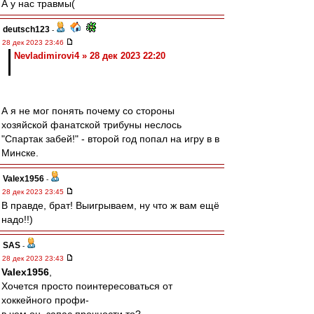
А у нас травмы(
deutsch123
-
28 дек 2023 23:46
Nevladimirovi4 » 28 дек 2023 22:20
А я не мог понять почему со стороны
хозяйской фанатской трибуны неслось
"Спартак забей!" - второй год попал на игру в в
Минске.
Valex1956
-
28 дек 2023 23:45
В правде, брат! Выигрываем, ну что ж вам ещё
надо!!)
SAS
-
28 дек 2023 23:43
Valex1956
,
Хочется просто поинтересоваться от
хоккейного профи-