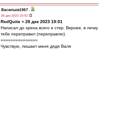
Васильев1967
-
28 дек 2023 20:52
RedQuite » 28 дек 2023 19:01
Написал до хрена всего и стер. Вернее, в личку
тебе переправил (переправлю).
===============
Чувствую, лишает меня дядя Валя
самоприсвоенного мною по нахаловке титула
"Главный Собакевич ВВ". Я против него, что
плотник супротив столяра.
Los » 28 дек 2023 20:25
ты считаешь, что это только с одной стороны
?
По моему, брат, ты прочитал меня жопой!)))
DyG
-
28 дек 2023 20:52
Одно другому не мешает))
Порядин в поряде) хотя и удалился разок.
Мальцева - с почином.