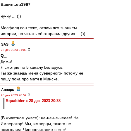
Васильев1967
,
ну-ну ... )))
Мосфолд вон тоже, отличился знанием
истории, но читать её отправил других ... )))
SAS
-
28 дек 2023 21:03
Q_
,
Дима!
Я смотрю по 5 каналу Беларусь.
Ты же знаешь меня суеверного- потому не
пишу пока про матч в Минске.
Авверс
-
28 дек 2023 20:59
Squabbler » 28 дек 2023 20:38
(В животном ужасе): не-не-не-нееее! Не
Император! Мы, имперцы, такого не
помыслим. Чинопочитание-с жеж!