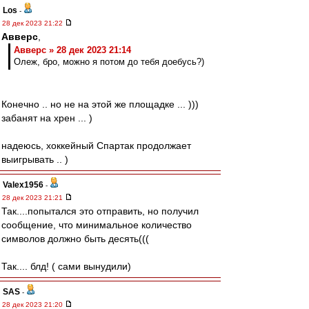
Los
-
28 дек 2023 21:22
Авверс
,
Авверс » 28 дек 2023 21:14
Олеж, бро, можно я потом до тебя доебусь?)
Конечно .. но не на этой же площадке ... )))
забанят на хрен ... )
надеюсь, хоккейный Спартак продолжает
выигрывать .. )
Valex1956
-
28 дек 2023 21:21
Так....попытался это отправить, но получил
сообщение, что минимальное количество
символов должно быть десять(((
Так.... блд! ( сами вынудили)
SAS
-
28 дек 2023 21:20