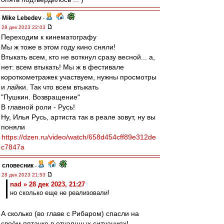
Mike Lebedev
-
28 дек 2023 22:03
Переходим к кинематографу
Мы ж тоже в этом году кино сняли!
Втыкать всем, кто не воткнул сразу весной... а,
нет: всем втыкать! Мы ж в фестивале
короткометражек участвуем, нужны просмотры
и лайки. Так что всем втыкать
"Пушкин. Возвращение"
В главной роли - Русь!
Ну, Илья Русь, артиста так в реале зовут, ну вы
поняли
https://dzen.ru/video/watch/658d454cff89e312de
c7847a
словесник
-
28 дек 2023 21:53
nad » 28 дек 2023, 21:27
но сколько еще не реализовали!
А сколько (во главе с Рибаром) спасли на
своём пятачке в отчаянных ситуациях!