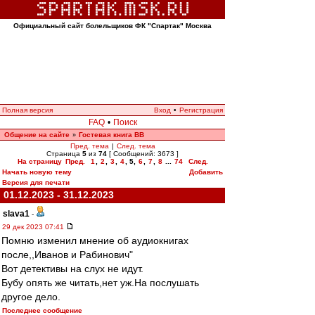
Официальный сайт болельщиков ФК "Спартак" Москва
Полная версия
Вход
•
Регистрация
FAQ
•
Поиск
Общение на сайте
Гостевая книга ВВ
»
Пред. тема
|
След. тема
Страница
5
из
74
[ Сообщений: 3673 ]
На страницу
Пред.
1
,
2
,
3
,
4
,
5
,
6
,
7
,
8
...
74
След.
Начать новую тему
Добавить
Версия для печати
01.12.2023 - 31.12.2023
slava1
-
29 дек 2023 07:41
Помню изменил мнение об аудиокнигах
после,,Иванов и Рабинович"
Вот детективы на слух не идут.
Бубу опять же читать,нет уж.На послушать
другое дело.
Последнее сообщение