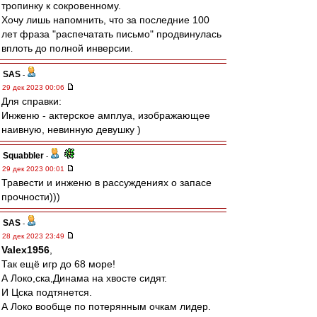
тропинку к сокровенному.
Хочу лишь напомнить, что за последние 100
лет фраза "распечатать письмо" продвинулась
вплоть до полной инверсии.
SAS
-
29 дек 2023 00:06
Для справки:
Инженю - актерское амплуа, изображающее
наивную, невинную девушку )
Squabbler
-
29 дек 2023 00:01
Травести и инженю в рассуждениях о запасе
прочности)))
SAS
-
28 дек 2023 23:49
Valex1956
,
Так ещё игр до 68 море!
А Локо,ска,Динама на хвосте сидят.
И Цска подтянется.
А Локо вообще по потерянным очкам лидер.