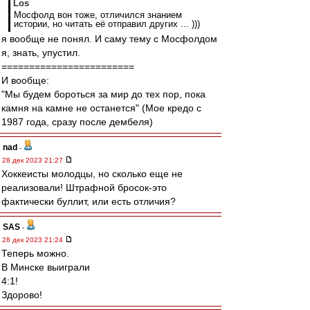
Los
Мосфолд вон тоже, отличился знанием
истории, но читать её отправил других ... )))
я вообще не понял. И саму тему с Мосфолдом
я, знать, упустил.
========================
И вообще:
"Мы будем бороться за мир до тех пор, пока
камня на камне не останется" (Мое кредо с
1987 года, сразу после дембеля)
nad
-
28 дек 2023 21:27
Хоккеисты молодцы, но сколько еще не
реализовали! Штрафной бросок-это
фактически буллит, или есть отличия?
SAS
-
28 дек 2023 21:24
Теперь можно.
В Минске выиграли
4:1!
Здорово!