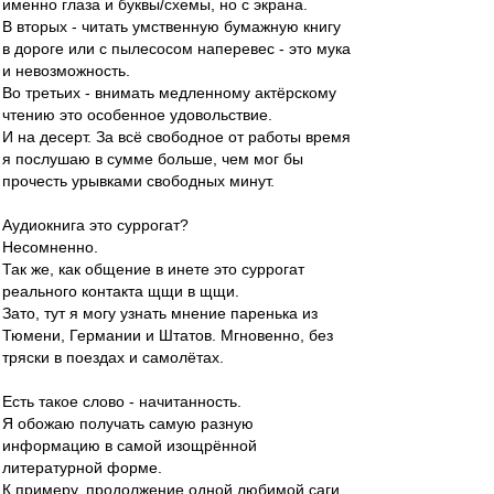
именно глаза и буквы/схемы, но с экрана.
В вторых - читать умственную бумажную книгу
в дороге или с пылесосом наперевес - это мука
и невозможность.
Во третьих - внимать медленному актёрскому
чтению это особенное удовольствие.
И на десерт. За всё свободное от работы время
я послушаю в сумме больше, чем мог бы
прочесть урывками свободных минут.
Аудиокнига это суррогат?
Несомненно.
Так же, как общение в инете это суррогат
реального контакта щщи в щщи.
Зато, тут я могу узнать мнение паренька из
Тюмени, Германии и Штатов. Мгновенно, без
тряски в поездах и самолётах.
Есть такое слово - начитанность.
Я обожаю получать самую разную
информацию в самой изощрённой
литературной форме.
К примеру, продолжение одной любимой саги