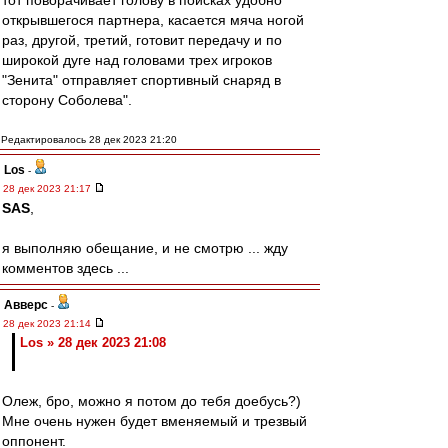
тот поворачивает голову в поисках удобно
открывшегося партнера, касается мяча ногой
раз, другой, третий, готовит передачу и по
широкой дуге над головами трех игроков
"Зенита" отправляет спортивный снаряд в
сторону Соболева".
Редактировалось 28 дек 2023 21:20
Los
-
28 дек 2023 21:17
SAS
,
я выполняю обещание, и не смотрю ... жду
комментов здесь ...
Авверс
-
28 дек 2023 21:14
Los » 28 дек 2023 21:08
Олеж, бро, можно я потом до тебя доебусь?)
Мне очень нужен будет вменяемый и трезвый
оппонент.