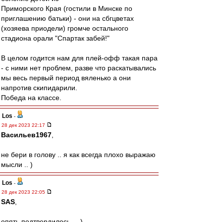
Приморского Края (гостили в Минске по
приглашению батьки) - они на сбгцветах
(хозяева приодели) громче остального
стадиона орали "Спартак забей!"
В целом годится нам для плей-офф такая пара
- с ними нет проблем, разве что раскатывались
мы весь первый период вяленько а они
напротив скипидарили.
Победа на классе.
Los
-
28 дек 2023 22:17
Васильев1967
,
не бери в голову .. я как всегда плохо выражаю
мысли .. )
Los
-
28 дек 2023 22:05
SAS
,
опять подтвердилось ... )