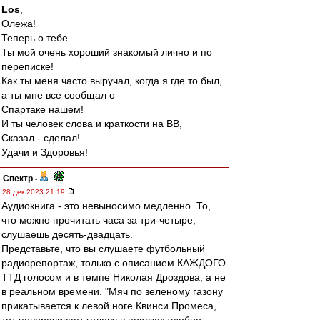
Los
,
Олежа!
Теперь о тебе.
Ты мой очень хороший знакомый лично и по
переписке!
Как ты меня часто выручал, когда я где то был,
а ты мне все сообщал о
Спартаке нашем!
И ты человек слова и краткости на ВВ,
Сказал - сделал!
Удачи и Здоровья!
Спектр
-
28 дек 2023 21:19
Аудиокнига - это невыносимо медленно. То,
что можно прочитать часа за три-четыре,
слушаешь десять-двадцать.
Представьте, что вы слушаете футбольный
радиорепортаж, только с описанием КАЖДОГО
ТТД голосом и в темпе Николая Дроздова, а не
в реальном времени. "Мяч по зеленому газону
прикатывается к левой ноге Квинси Промеса,