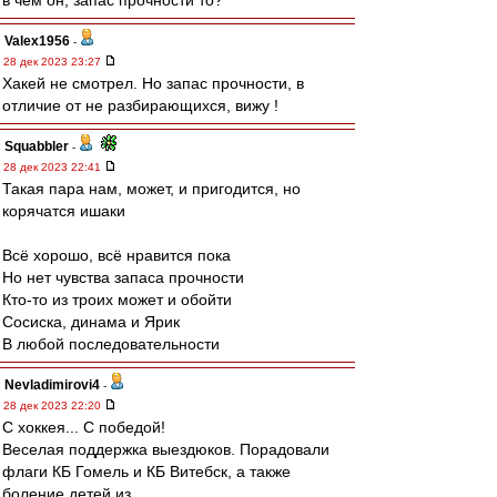
в чем он, запас прочности то?
Valex1956
-
28 дек 2023 23:27
Хакей не смотрел. Но запас прочности, в
отличие от не разбирающихся, вижу !
Squabbler
-
28 дек 2023 22:41
Такая пара нам, может, и пригодится, но
корячатся ишаки
Всё хорошо, всё нравится пока
Но нет чувства запаса прочности
Кто-то из троих может и обойти
Сосиска, динама и Ярик
В любой последовательности
Nevladimirovi4
-
28 дек 2023 22:20
С хоккея... С победой!
Веселая поддержка выездюков. Порадовали
флаги КБ Гомель и КБ Витебск, а также
боление детей из