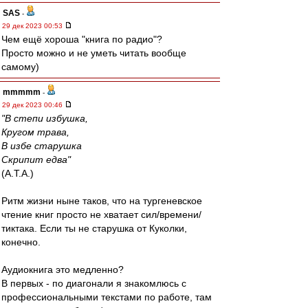
SAS
-
29 дек 2023 00:53
Чем ещё хороша "книга по радио"?
Просто можно и не уметь читать вообще
самому)
mmmmm
-
29 дек 2023 00:46
"В степи избушка,
Кругом трава,
В избе старушка
Скрипит едва"
(А.Т.А.)
Ритм жизни ныне таков, что на тургеневское
чтение книг просто не хватает сил/времени/
тиктака. Если ты не старушка от Куколки,
конечно.
Аудиокнига это медленно?
В первых - по диагонали я знакомлюсь с
профессиональными текстами по работе, там