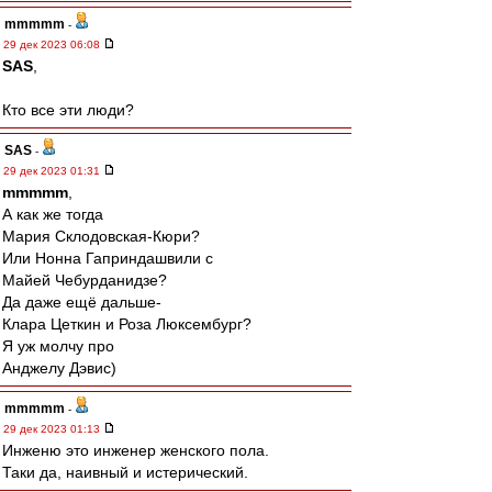
mmmmm
-
29 дек 2023 06:08
SAS
,
Кто все эти люди?
SAS
-
29 дек 2023 01:31
mmmmm
,
А как же тогда
Мария Склодовская-Кюри?
Или Нонна Гаприндашвили с
Майей Чебурданидзе?
Да даже ещё дальше-
Клара Цеткин и Роза Люксембург?
Я уж молчу про
Анджелу Дэвис)
mmmmm
-
29 дек 2023 01:13
Инженю это инженер женского пола.
Таки да, наивный и истерический.