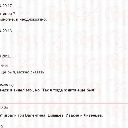
4 20:17
нтинов ?
многие, и неоднократно.
4 20:16
 20:11
19:19
ещё был, можно сказать...
ожет :)
ендж я видел это , но "Так я тогда ж дитя ещё был"
20:05
" играли три Валентина: Емышев, Ивакин и Ливенцев.
19