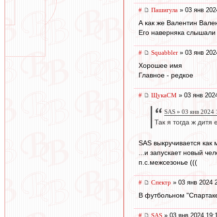
#
Пашигула
» 03 янв 202
А как же Валентин Вале
Его наверняка слышали 
#
Squabbler
» 03 янв 202
Хорошее имя
Главное - редкое
#
ЩукаСМ
» 03 янв 2024
SAS » 03 янв 2024 
Так я тогда ж дитя 
SAS выкручивается как м
...и запускает новый чел
п.с.межсезонье (((
#
Спектр
» 03 янв 2024 
В футбольном "Спартаке
#
SAS
» 03 янв 2024 19: