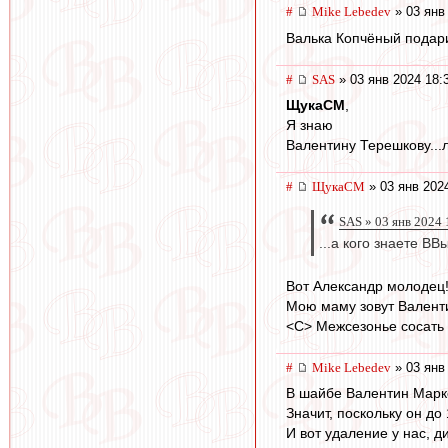
#
Mike Lebedev
» 03 янв
Валька Копчёный подар
#
SAS
» 03 янв 2024 18:
ЩукаСМ
,
Я знаю
Валентину Терешкову...л
#
ЩукаСМ
» 03 янв 202
SAS » 03 янв 2024 
...а кого знаете ВВ
Вот Александр молодец!
Мою маму зовут Валентин
<C> Межсезонье сосать !
#
Mike Lebedev
» 03 янв
В шайбе Валентин Марко
Значит, поскольку он до
И вот удаление у нас, д