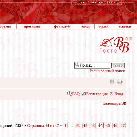
орумы
прогнозы
фан-клуб
юмор
музей
ссылки
Расширенный поиск
FAQ
Регистрация
Вход
Календарь ВВ
44
щений: 2337 •
Страница
44
из
47
•
1
...
41
42
43
45
46
47