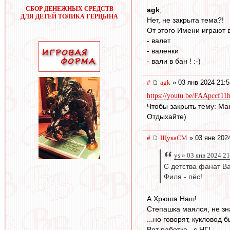
СБОР ДЕНЕЖНЫХ СРЕДСТВ
agk
,
ДЛЯ ДЕТЕЙ ТОЛИКА ГЕРЦЫНА
Нет, не закрыта тема?!
От этого Имени играют 
- валет
- валенки
- вали в бан ! :-)
#
agk
» 03 янв 2024 21:5
https://youtu.be/FAApccf11
Чтобы закрыть тему: Ма
Отдыхайте)
#
ЩукаСМ
» 03 янв 202
ys » 03 янв 2024 2
С детства фанат В
Филя - пёс!
А Хрюша Наш!
Степашка маялся, не зна
...но говорят, кукловод
Вот работка...с НГ!