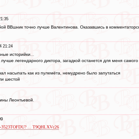
21:35
ой ВВшник точно лучше Валентинова. Оказавшись в комментаторск
4 21:24
ные историйки...
то лучше легендарного диктора, загадкой останется для меня самого
чал насыпать как из пулемёта, немудрено было запутаться
ли шестой
ины Леонтьевой.
09
ts/P-3523TOFDU? ... T9QHLXVc26