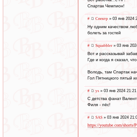
Спартак Чемпион!
#
Спектр
» 03 янв 2024 
Ну одним качеством люб
болеть за гостей
#
Squabbler
» 03 янв 202
Вот и рассказывай забав
Где и когда я сказал, ч
Володь, там Спартак на
Гол Пятницкого пятый и
#
ys
» 03 янв 2024 21:21
С детства фанат Валент
Филя - пёс!
#
SAS
» 03 янв 2024 21:
https://youtube.com/shor