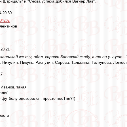
н Штрнцаль" и "Снова успеха добился Вагнер Лав".
4 20:30
1204282
лентинов
 20:21
аползай же ты, идол, справа! Заползай сзаду, а то он у-ч-ует...
 Никулин, Пикуль, Распутин, Серова, Талызина, Толкунова, Легкост
17
Иванов, такая
оле(
о футболу опозорился, просто песТня?!(
росто