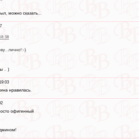
ыл, можно сказать...
7
18:38
у...лично!:-)
 .. )
19:03
ина нравилась.
02
росто офигенный
Админом!