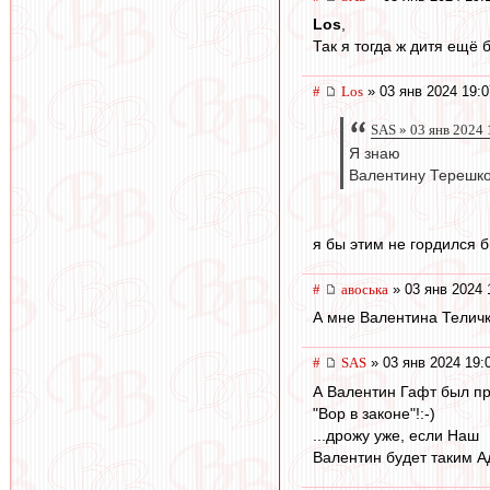
Los
,
Так я тогда ж дитя ещё б
#
Los
» 03 янв 2024 19:0
SAS » 03 янв 2024 
Я знаю
Валентину Терешков
я бы этим не гордился бы
#
авоська
» 03 янв 2024 
А мне Валентина Теличк
#
SAS
» 03 янв 2024 19:
А Валентин Гафт был п
"Вор в законе"!:-)
...дрожу уже, если Наш
Валентин будет таким 