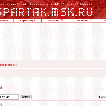
оманда
карта мира
магазин ВВ
гостевая ВВ
ф
вая книга ВВ
24
Сооб
03