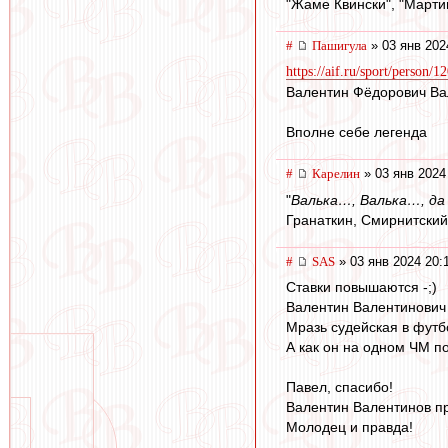
"Жаме Квински", "Марти
#
Пашигула
» 03 янв 202
https://aif.ru/sport/person/
Валентин Фёдорович Ва
Вполне себе легенда
#
Карелин
» 03 янв 2024
"
Валька…, Валька…, да з
Гранаткин, Смирнитский,
#
SAS
» 03 янв 2024 20:
Ставки повышаются -;)
Валентин Валентинович 
Мразь судейская в футб
А как он на одном ЧМ п
Павел, спасибо!
Валентин Валентинов п
Молодец и правда!