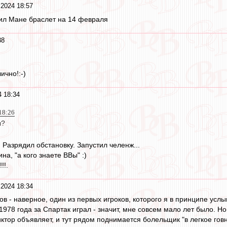
 2024 18:57
ил Мане браслет на 14 февраля
38
ично!:-)
4 18:34
18:26
ы?
 Разрядил обстановку. Запустил челенж...
а, "а кого знаете ВВы" :)
!!.
 2024 18:34
в - наверное, один из первых игроков, которого я в принципе усл
 1978 года за Спартак играл - значит, мне совсем мало лет было. Но
иктор объявляет, и тут рядом поднимается болельщик "в легкое говн