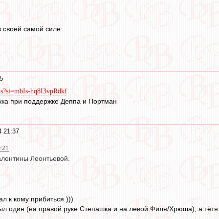
в своей самой силе:
5
hs?si=mbIs-hq8I3vpRdkf
кка при поддержке Деппа и Портман
4 21:37
1:21
алентины Леонтьевой.
л к кому прибиться )))
 был один (на правой руке Степашка и на левой Филя/Хрюша), а тётя