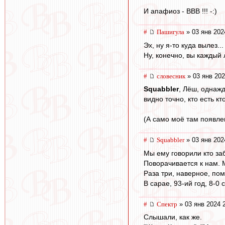
И апафиоз - ВВВ !!! -:)
#
Пашигула
» 03 янв 202
Эх, ну я-то куда вылез...
Ну, конечно, вы каждый 
#
словесник
» 03 янв 202
Squabbler
, Лёш, однажд
видно точно, кто есть к
(А само моё там появле
#
Squabbler
» 03 янв 202
Мы ему говорили кто за
Поворачивается к нам. 
Раза три, наверное, пом
В сарае, 93-ий год, 8-0
#
Спектр
» 03 янв 2024 
Слышали, как же.