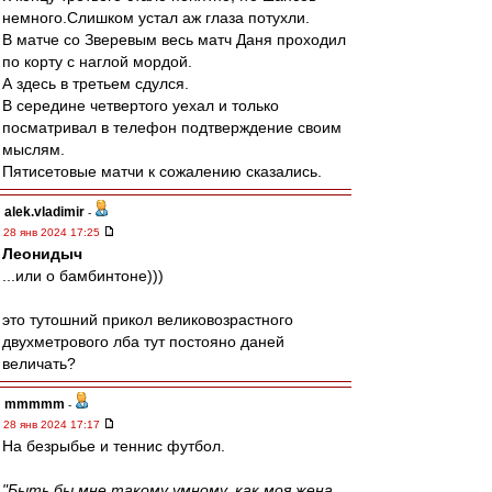
немного.Слишком устал аж глаза потухли.
В матче со Зверевым весь матч Даня проходил
по корту с наглой мордой.
А здесь в третьем сдулся.
В середине четвертого уехал и только
посматривал в телефон подтверждение своим
мыслям.
Пятисетовые матчи к сожалению сказались.
alek.vladimir
-
28 янв 2024 17:25
Леонидыч
...или о бамбинтоне)))
это тутошний прикол великовозрастного
двухметрового лба тут постояно даней
величать?
mmmmm
-
28 янв 2024 17:17
На безрыбье и теннис футбол.
"Быть бы мне такому умному, как моя жена