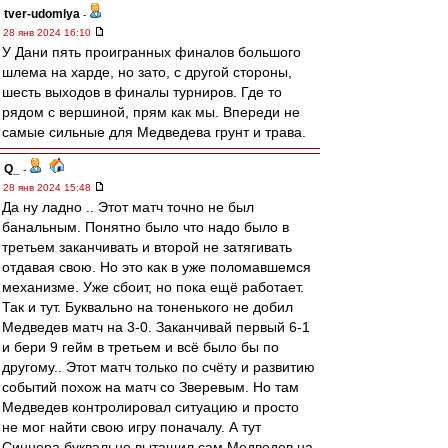
tver-udomlya
-
28 янв 2024 16:10
У Дани пять проигранных финалов большого
шлема на харде, но зато, с другой стороны,
шесть выходов в финалы турниров. Где то
рядом с вершиной, прям как мы. Впереди не
самые сильные для Медведева грунт и трава.
Q_
-
28 янв 2024 15:48
Да ну ладно .. Этот матч точно не был
банальным. Понятно было что надо было в
третьем заканчивать и второй не затягивать
отдавая свою. Но это как в уже поломавшемся
механизме. Уже сбоит, но пока ещё работает.
Так и тут. Буквально на тоненького не добил
Медведев матч на 3-0. Заканчивай первый 6-1
и бери 9 гейм в третьем и всё было бы по
другому.. Этот матч только по счёту и развитию
событий похож на матч со Зверевым. Но там
Медведев контролировал ситуацию и просто
не мог найти свою игру поначалу. А тут
Синнера буквально вытащил сам Медведев на