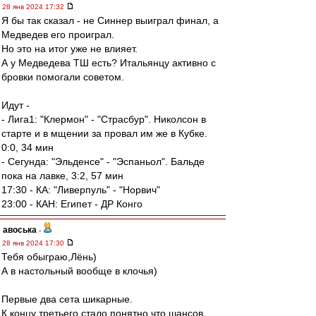
28 янв 2024 17:32
Я бы так сказал - не Синнер выиграл финал, а
Медведев его проиграл.
Но это на итог уже не влияет.
А у Медведева ТШ есть? Итальянцу активно с
бровки помогали советом.
Идут -
- Лига1: "Клермон" - "Страсбур". Николсон в
старте и в мщении за провал им же в Кубке.
0:0, 34 мин
- Сегунда: "Эльденсе" - "Эспаньол". Бальде
пока на лавке, 3:2, 57 мин
17:30 - КА: "Ливерпуль" - "Норвич"
23:00 - КАН: Египет - ДР Конго
авоська
-
28 янв 2024 17:30
Тебя обыграю,Лёнь)
А в настольный вообще в клочья)
Первые два сета шикарные.
К концу третьего стало понятно,что шансов