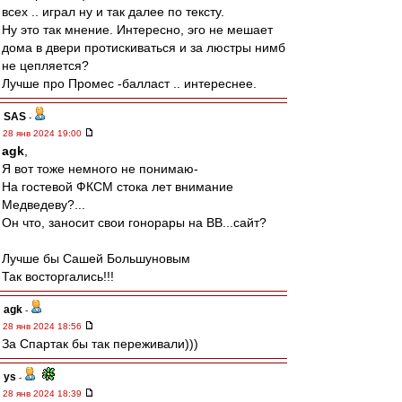
всех .. играл ну и так далее по тексту.
Ну это так мнение. Интересно, эго не мешает
дома в двери протискиваться и за люстры нимб
не цепляется?
Лучше про Промес -балласт .. интереснее.
SAS
-
28 янв 2024 19:00
agk
,
Я вот тоже немного не понимаю-
На гостевой ФКСМ стока лет внимание
Медведеву?...
Он что, заносит свои гонорары на ВВ...сайт?
Лучше бы Сашей Большуновым
Так восторгались!!!
agk
-
28 янв 2024 18:56
За Спартак бы так переживали)))
ys
-
28 янв 2024 18:39