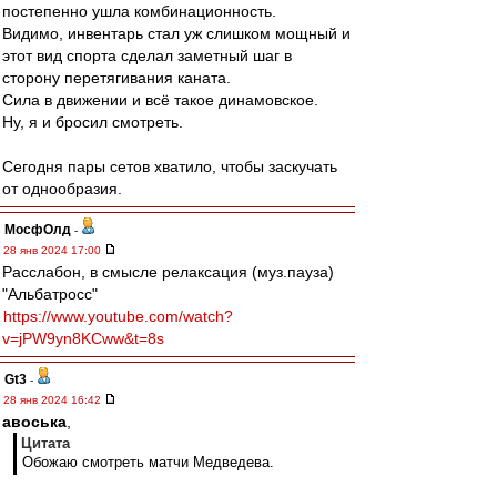
постепенно ушла комбинационность.
Видимо, инвентарь стал уж слишком мощный и
этот вид спорта сделал заметный шаг в
сторону перетягивания каната.
Сила в движении и всё такое динамовское.
Ну, я и бросил смотреть.
Сегодня пары сетов хватило, чтобы заскучать
от однообразия.
МосфОлд
-
28 янв 2024 17:00
Расслабон, в смысле релаксация (муз.пауза)
"Альбатросс"
https://www.youtube.com/watch?
v=jPW9yn8KCww&t=8s
Gt3
-
28 янв 2024 16:42
авоська
,
Цитата
Обожаю смотреть матчи Медведева.