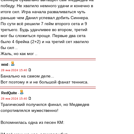
победу. Не хватило немного удачи и конечно в
итоге сил. Игра начала разваливаться чуть
раньше чем Данил успевал добить Синнера.
По сути всё решили 7 гейм второго сета и 9
третьего. Будь удачливее во втором, третий
мог бы сложиться проще. Первые два сета
было 4 брейка (2+2) и на третий сет хватило
бы сил ..
Жаль, но как мог ..
wod
-
28 янв 2024 15:40
Банально на самом деле...
Вот поэтому я и не большой фанат тенниса.
RedQuite
-
28 янв 2024 15:40
Трагический получился финал, но Медведев
сопротивлялся мужественно!
Вспомнилась одна из песен КМ: