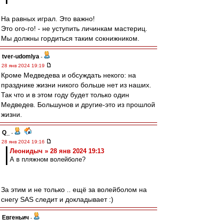
На равных играл. Это важно!
Это ого-го! - не уступить личинкам мастериц.
Мы должны гордиться таким сокнижником.
tver-udomlya
-
28 янв 2024 19:19
Кроме Медведева и обсуждать некого: на
празднике жизни никого больше нет из наших.
Так что и в этом году будет только один
Медведев. Большунов и другие-это из прошлой
жизни.
Q_
-
28 янв 2024 19:16
Леонидыч » 28 янв 2024 19:13
А в пляжном волейболе?
За этим и не только .. ещё за волейболом на
снегу SAS следит и докладывает :)
Евгеньич
-