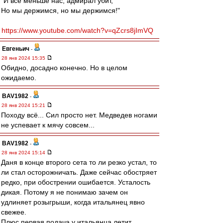
"И всё меньше нас, адмирал убит,
Но мы держимся, но мы держимся!"
https://www.youtube.com/watch?v=qZcrs8jImVQ
Евгеньич
-
28 янв 2024 15:35
Обидно, досадно конечно. Но в целом
ожидаемо.
BAV1982
-
28 янв 2024 15:21
Походу всё... Сил просто нет. Медведев ногами
не успевает к мячу совсем...
BAV1982
-
28 янв 2024 15:14
Даня в конце второго сета то ли резко устал, то
ли стал осторожничать. Даже сейчас обостряет
редко, при обострении ошибается. Усталость
дикая. Потому я не понимаю зачем он
удлиняет розыгрыши, когда итальянец явно
свежее.
Плюс первая подача у итальянца летит