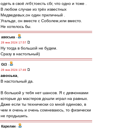
одеть в своё лгбт,тоесть сбг, что одно и тоже .
В любом случае из трёх известных
Медведевых,он один приличный .
Угальде, он вместе с Соболем,или вместо.
Не хотелось бы.
авоська
-
28 янв 2024 17:57
Ну тогда в большой не будем.
Сразу в настольный)
Gt3
-
28 янв 2024 17:49
авоська
,
В настольный да.
В большой у тебя нет шансов. Я с девчонками
которые до мастеров дошли играл на равных.
Даже если ты технически со мной одиново, в
чем я очень и очень сомневаюсь, то физически
не продышигь.
Карелин
-