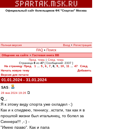
Официальный сайт болельщиков ФК "Спартак" Москва
Полная версия
Вход
•
Регистрация
FAQ
•
Поиск
Общение на сайте
Гостевая книга ВВ
»
Пред. тема
|
След. тема
Страница
8
из
47
[ Сообщений: 2337 ]
На страницу
Пред.
1
...
5
,
6
,
7
,
8
,
9
,
10
,
11
...
47
След.
Начать новую тему
Добавить
Версия для печати
01.01.2024 - 31.01.2024
SAS
-
28 янв 2024 19:26
Q_
,
Я к этому виду спорта уже охладел -:)
Как и к спидвею, теннису...кстати, так как я в
прошлой жизни был итальянец, то болел за
Синнера!!! ,-:) -
"Имею право". Как и папа