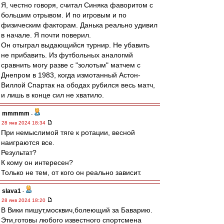
Я, честно говоря, считал Синяка фаворитом с
большим отрывом. И по игровым и по
физическим факторам. Данька реально удивил
в начале. Я почти поверил.
Он отыграл выдающийся турнир. Не убавить
не прибавить. Из футбольных аналогмй
сравнить могу разве с "золотым" матчем с
Днепром в 1983, когда измотанный Астон-
Виллой Спартак на ободах рубился весь матч,
и лишь в конце сил не хватило.
mmmmm
-
28 янв 2024 18:34
При немыслимой тяге к ротации, весной
наиграются все.
Результат?
К кому он интересен?
Только не тем, от кого он реально зависит.
slava1
-
28 янв 2024 18:20
В Вики пишут,москвич,болеющий за Баварию.
Эти,готовы любого известного спортсмена