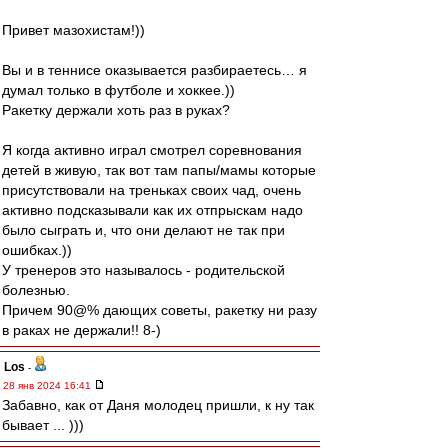
Привет мазохистам!))
Вы и в теннисе оказывается разбираетесь… я
думал только в футболе и хоккее.))
Ракетку держали хоть раз в руках?
Я когда активно играл смотрел соревнования
детей в живую, так вот там папы/мамы которые
присутствовали на треньках своих чад, очень
активно подсказывали как их отпрыскам надо
было сыграть и, что они делают не так при
ошибках.))
У тренеров это называлось - родительской
болезнью.
Причем 90@% дающих советы, ракетку ни разу
в раках не держали!! 8-)
Los
-
28 янв 2024 16:41
Забавно, как от Даня молодец пришли, к ну так
бывает ... )))