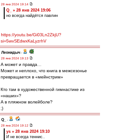
28 янв 2024 19:14
Q_ » 28 янв 2024 19:06
но всегда найдётся павлин
https://youtu.be/Gi03Ln2ZkjU?
si=5wvSEdwxKaLyzrhV
Леонидыч
-
28 янв 2024 19:13
А может и правда…
Может и неплохо, что книга в межсезонье
превращается в «мейнстрим»
Кто там в художественной гимнастике из
«наших»?
А в пляжном волейболе?
;)
Q_
-
28 янв 2024 19:12
ys » 28 янв 2024 19:10
И не всегда теннис..