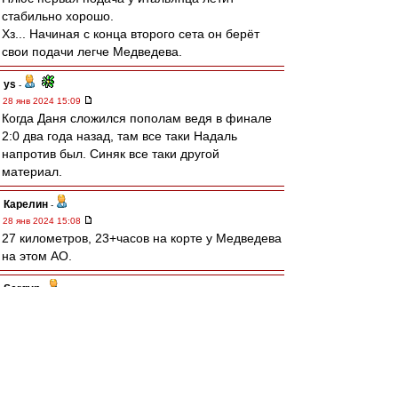
стабильно хорошо.
Хз... Начиная с конца второго сета он берёт
свои подачи легче Медведева.
ys
-
28 янв 2024 15:09
Когда Даня сложился пополам ведя в финале
2:0 два года назад, там все таки Надаль
напротив был. Синяк все таки другой
материал.
Карелин
-
28 янв 2024 15:08
27 километров, 23+часов на корте у Медведева
на этом АО.
Sergyn
-
28 янв 2024 15:05
сдулся Медведев. Плюс разница в возрасте,
плюс мазоли. Но начал хорошо, даже не
понятно что у итальяшки переключилось, ведь
дул без вариантов. Но уже в конц 2 сета,
просто щелк и другая игра.