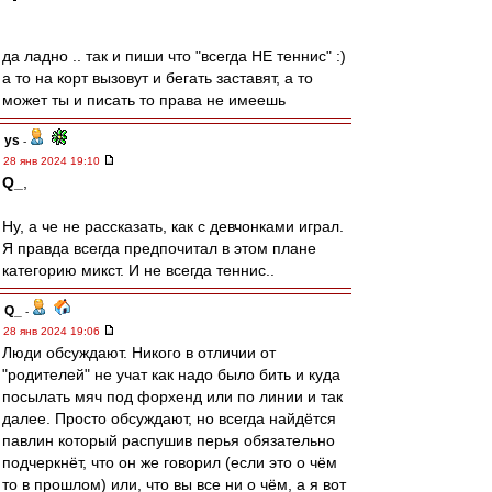
да ладно .. так и пиши что "всегда НЕ теннис" :)
а то на корт вызовут и бегать заставят, а то
может ты и писать то права не имеешь
ys
-
28 янв 2024 19:10
Q_
,
Ну, а че не рассказать, как с девчонками играл.
Я правда всегда предпочитал в этом плане
категорию микст. И не всегда теннис..
Q_
-
28 янв 2024 19:06
Люди обсуждают. Никого в отличии от
"родителей" не учат как надо было бить и куда
посылать мяч под форхенд или по линии и так
далее. Просто обсуждают, но всегда найдётся
павлин который распушив перья обязательно
подчеркнёт, что он же говорил (если это о чём
то в прошлом) или, что вы все ни о чём, а я вот