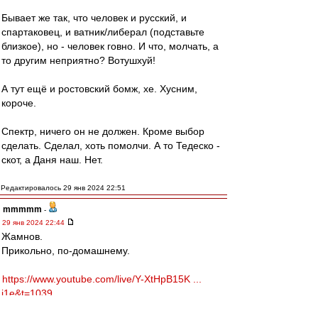
Бывает же так, что человек и русский, и
спартаковец, и ватник/либерал (подставьте
близкое), но - человек говно. И что, молчать, а
то другим неприятно? Вотушхуй!
А тут ещё и ростовский бомж, хе. Хусним,
короче.
Спектр, ничего он не должен. Кроме выбор
сделать. Сделал, хоть помолчи. А то Тедеско -
скот, а Даня наш. Нет.
Редактировалось 29 янв 2024 22:51
mmmmm
-
29 янв 2024 22:44
Жамнов.
Прикольно, по-домашнему.
https://www.youtube.com/live/Y-XtHpB15K ...
i1e&t=1039