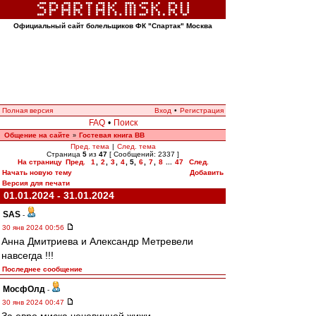
Официальный сайт болельщиков ФК "Спартак" Москва
Полная версия
Вход
•
Регистрация
FAQ
•
Поиск
Общение на сайте
Гостевая книга ВВ
»
Пред. тема
|
След. тема
Страница
5
из
47
[ Сообщений: 2337 ]
На страницу
Пред.
1
,
2
,
3
,
4
,
5
,
6
,
7
,
8
...
47
След.
Начать новую тему
Добавить
Версия для печати
01.01.2024 - 31.01.2024
SAS
-
30 янв 2024 00:56
Анна Дмитриева и Александр Метревели
навсегда !!!
Последнее сообщение
МосфОлд
-
30 янв 2024 00:47