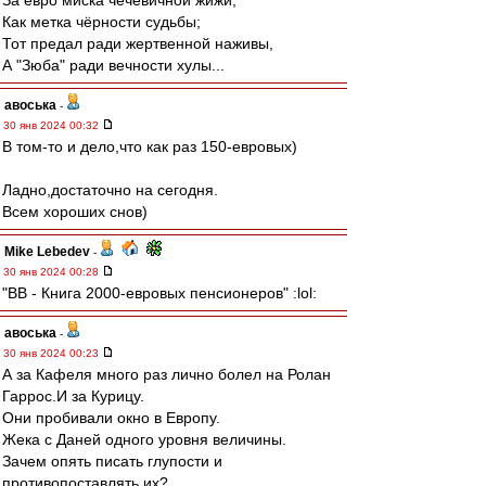
За евро миска чечевичной жижи,
Как метка чёрности судьбы;
Тот предал ради жертвенной наживы,
А "Зюба" ради вечности хулы...
авоська
-
30 янв 2024 00:32
В том-то и дело,что как раз 150-евровых)
Ладно,достаточно на сегодня.
Всем хороших снов)
Mike Lebedev
-
30 янв 2024 00:28
"ВВ - Книга 2000-евровых пенсионеров" :lol:
авоська
-
30 янв 2024 00:23
А за Кафеля много раз лично болел на Ролан
Гаррос.И за Курицу.
Они пробивали окно в Европу.
Жека с Даней одного уровня величины.
Зачем опять писать глупости и
противопоставлять их?