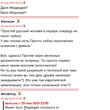
30 янв 2024 00:04
Даня Медведев?
Ваня Морозов!!!
Евгеньич
-
30 янв 2024 00:04
"Простой русский человек в первую очередь не
несёт хуйни)
У вас логики ноль.Просто набор героических
штампов с дивана."
Всё, сдаюсь! Против таких железных
аргументов не попрешь. Ты просто порвал
меня своим могучим интеллектом!
Ну ты раз такой разумный и логичный всё-таки
поясни зачем вы там друг дружку какахами
закидываете?) Это уже пик европейской
цивилизации, или только начальный этап?)
МосфОлд
-
29 янв 2024 23:59
авоська » 29 янв 2024 23:45
Может быть Медведев отказался от