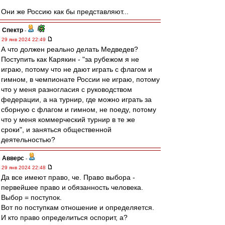
Они же Россию как бы представляют...
Спектр
-
29 янв 2024 22:49
А что должен реально делать Медведев?
Поступить как Карякин - "за рубежом я не
играю, потому что не дают играть с флагом и
гимном, в чемпионате России не играю, потому
что у меня разногласия с руководством
федерации, а на турнир, где можно играть за
сборную с флагом и гимном, не поеду, потому
что у меня коммерческий турнир в те же
сроки", и заняться общественной
деятельностью?
Авверс
-
29 янв 2024 22:48
Да все имеют право, че. Право выбора -
первейшее право и обязанность человека.
Выбор = поступок.
Вот по поступкам отношение и определяется.
И кто право определиться оспорит, а?