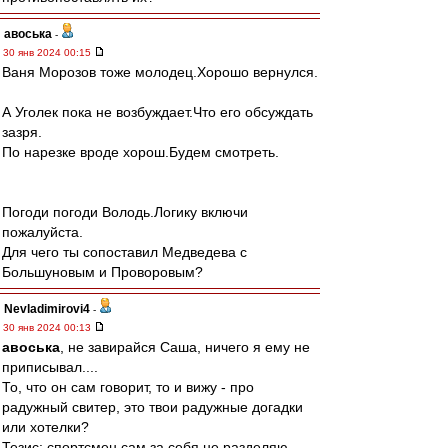
авоська
-
30 янв 2024 00:15
Ваня Морозов тоже молодец.Хорошо вернулся.
А Уголек пока не возбуждает.Что его обсуждать
зазря.
По нарезке вроде хорош.Будем смотреть.
Погоди погоди Володь.Логику включи
пожалуйста.
Для чего ты сопоставил Медведева с
Большуновым и Проворовым?
Nevladimirovi4
-
30 янв 2024 00:13
авоська
, не завирайся Саша, ничего я ему не
приписывал....
То, что он сам говорит, то и вижу - про
радужный свитер, это твои радужные догадки
или хотелки?
Тезис: спортсмен сам за себя не разделяю -