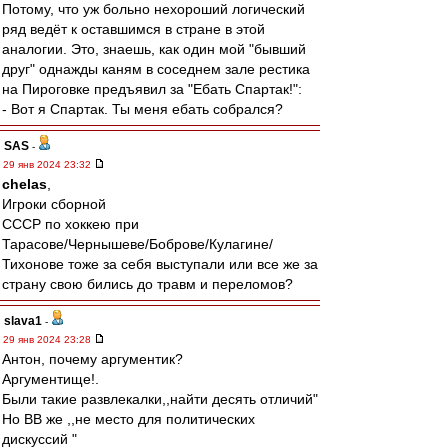
Потому, что уж больно нехороший логический
ряд ведёт к оставшимся в стране в этой
аналогии. Это, знаешь, как один мой "бывший
друг" однажды каням в соседнем зале рестика
на Пироговке предъявил за "Ебать Спартак!":
- Вот я Спартак. Ты меня ебать собрался?
SAS
-
29 янв 2024 23:32
chelas
,
Игроки сборной
СССР по хоккею при
Тарасове/Чернышеве/Боброве/Кулагине/
Тихонове тоже за себя выступали или все же за
страну свою бились до травм и переломов?
slava1
-
29 янв 2024 23:28
Антон, почему аргументик?
Аргументище!.
Были такие развлекалки,,найти десять отличий"
Но ВВ же ,,не место для политических
дискуссий "