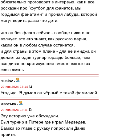
обязательно проговорит в интервью. как и все
росказни про "футбол для фанатов, мы
гордимся фанатами" и прочая лабуда, которой
могут верить разве что дети.
что он без флага сейчас - вообще никого не
волнует. все его знают, как русского парня,
каким он в любом случае останется.
и для страны в этом плане - для ее имиджа он
делает за один турнир гораздо больше, чем
все диванно-критикующие вместе взятые за
свою жизнь.
suslov
-
29 янв 2024 23:14
Угадьде. Я думал он чёрный с такой фамилией
авоська
-
29 янв 2024 23:11
Эту историю уже обсуждали.
Был турнир в Питере где играл Медведев.
Бамжи во главе с рукаку попросили Даню
прийти.