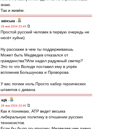
знаю.
Так и живём.
авоська
-
29 янв 2024 23:45
Простой русский человек в первую очередь не
несёт хуйни)
Ну расскажи в чем ты поддерживаешь.
Может быть Медведев отказался от
гражданства?Или надел радужный свитер?
Это то что Володя поставил ему в упрёк
вспомнив Большунова и Проворова.
У вас логики ноль.Просто набор героических
штампов с дивана.
agk
-
29 янв 2024 23:40
Как я понимаю, ATP ведет весьма
либеральную политику в отншении русских
теннисистов.
Если бы было по-другому, Медведев уже давно