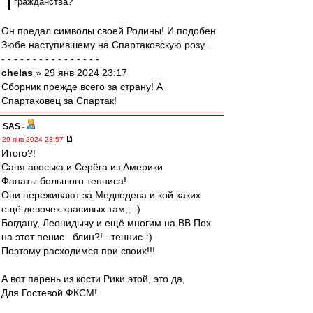
гражданства?
Он предал символы своей Родины! И подобен
Зюбе наступившему на Спартаковскую розу...
- - - - - - - - - - - - - - - -
chelas
» 29 янв 2024 23:17
Сборник прежде всего за страну! А
Спартаковец за Спартак!
SAS
-
29 янв 2024 23:57
Итого?!
Саня авоська и Серёга из Америки
Фанаты большого тенниса!
Они переживают за Медведева и кой каких
ещё девочек красивых там,,-:)
Богдану, Леонидычу и ещё многим на ВВ Пох
на этот пенис...блин?!...теннис-:)
Поэтому расходимся при своих!!!
А вот парень из кости Рики этой, это да,
Для Гостевой ФКСМ!