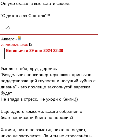
Он уже сказал в вью кстати своем:
"С детства за Спартак"!!!
... -:)
Авверс
-
29 янв 2024 23:46
Евгеньич » 29 янв 2024 23:38
Умоляю тебя, друг, держись.
"Бездельник пенсионер терюшков, привычно
поддерживающий глупости и несущий хуйню с
дивана" - это похлеще захлопнутой варежки
будет.
Не впади в стресс. Не уходи с Книги.))
Ещё одного комсомольского собрания о
благочестивости Книга не переживёт.
Хотяяя, никто не заметит, никто не осудит,
никто не заступится. Да и ты не стрессанёшь,