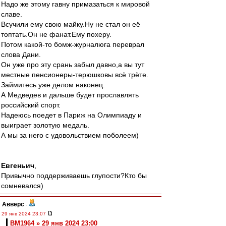
Надо же этому гавну примазаться к мировой
славе.
Всучили ему свою майку.Ну не стал он её
топтать.Он не фанат.Ему похеру.
Потом какой-то бомж-журналюга переврал
слова Дани.
Он уже про эту срань забыл давно,а вы тут
местные пенсионеры-терюшковы всё трёте.
Займитесь уже делом наконец.
А Медведев и дальше будет прославлять
российский спорт.
Надеюсь поедет в Париж на Олимпиаду и
выиграет золотую медаль.
А мы за него с удовольствием поболеем)
Евгеньич
,
Привычно поддерживаешь глупости?Кто бы
сомневался)
Авверс
-
29 янв 2024 23:07
BM1964 » 29 янв 2024 23:00