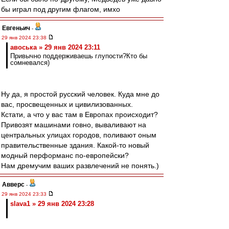
бы играл под другим флагом, имхо
Евгеньич
-
29 янв 2024 23:38
авоська » 29 янв 2024 23:11
Привычно поддерживаешь глупости?Кто бы
сомневался)
Ну да, я простой русский человек. Куда мне до
вас, просвещенных и цивилизованных.
Кстати, а что у вас там в Европах происходит?
Привозят машинами говно, вываливают на
центральных улицах городов, поливают оным
правительственные здания. Какой-то новый
модный перформанс по-европейски?
Нам дремучим ваших развлечений не понять.)
Авверс
-
29 янв 2024 23:33
slava1 » 29 янв 2024 23:28