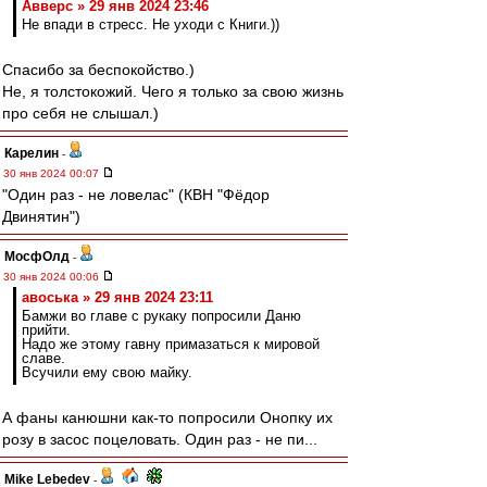
Авверс » 29 янв 2024 23:46
Не впади в стресс. Не уходи с Книги.))
Спасибо за беспокойство.)
Не, я толстокожий. Чего я только за свою жизнь
про себя не слышал.)
Карелин
-
30 янв 2024 00:07
"Один раз - не ловелас" (КВН "Фёдор
Двинятин")
МосфОлд
-
30 янв 2024 00:06
авоська » 29 янв 2024 23:11
Бамжи во главе с рукаку попросили Даню
прийти.
Надо же этому гавну примазаться к мировой
славе.
Всучили ему свою майку.
А фаны канюшни как-то попросили Онопку их
розу в засос поцеловать. Один раз - не пи...
Mike Lebedev
-