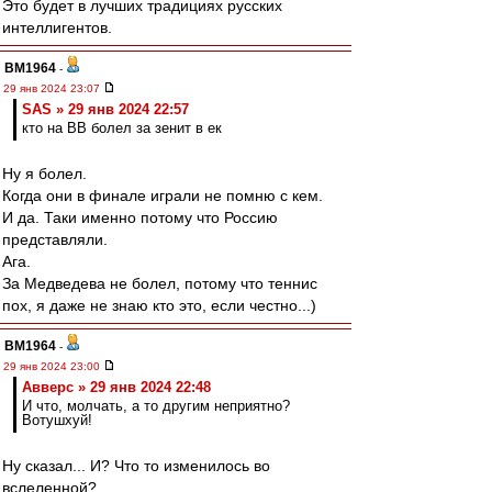
Это будет в лучших традициях русских
интеллигентов.
BM1964
-
29 янв 2024 23:07
SAS » 29 янв 2024 22:57
кто на ВВ болел за зенит в ек
Ну я болел.
Когда они в финале играли не помню с кем.
И да. Таки именно потому что Россию
представляли.
Ага.
За Медведева не болел, потому что теннис
пох, я даже не знаю кто это, если честно...)
BM1964
-
29 янв 2024 23:00
Авверс » 29 янв 2024 22:48
И что, молчать, а то другим неприятно?
Вотушхуй!
Ну сказал... И? Что то изменилось во
вслеленной?