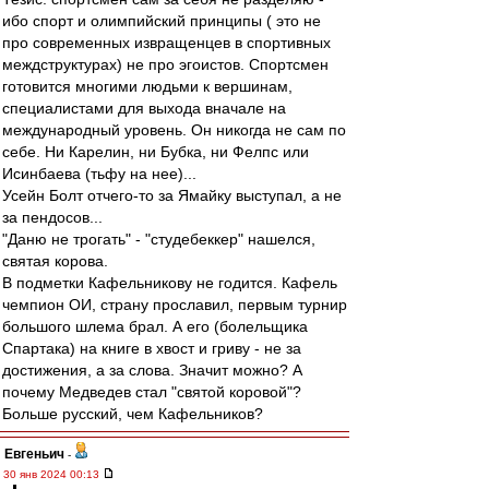
ибо спорт и олимпийский принципы ( это не
про современных извращенцев в спортивных
междструктурах) не про эгоистов. Спортсмен
готовится многими людьми к вершинам,
специалистами для выхода вначале на
международный уровень. Он никогда не сам по
себе. Ни Карелин, ни Бубка, ни Фелпс или
Исинбаева (тьфу на нее)...
Усейн Болт отчего-то за Ямайку выступал, а не
за пендосов...
"Даню не трогать" - "студебеккер" нашелся,
святая корова.
В подметки Кафельникову не годится. Кафель
чемпион ОИ, страну прославил, первым турнир
большого шлема брал. А его (болельщика
Спартака) на книге в хвост и гриву - не за
достижения, а за слова. Значит можно? А
почему Медведев стал "святой коровой"?
Больше русский, чем Кафельников?
Евгеньич
-
30 янв 2024 00:13