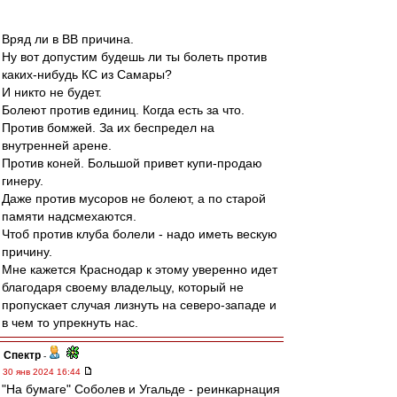
Вряд ли в ВВ причина.
Ну вот допустим будешь ли ты болеть против
каких-нибудь КС из Самары?
И никто не будет.
Болеют против единиц. Когда есть за что.
Против бомжей. За их беспредел на
внутренней арене.
Против коней. Большой привет купи-продаю
гинеру.
Даже против мусоров не болеют, а по старой
памяти надсмехаются.
Чтоб против клуба болели - надо иметь вескую
причину.
Мне кажется Краснодар к этому уверенно идет
благодаря своему владельцу, который не
пропускает случая лизнуть на северо-западе и
в чем то упрекнуть нас.
Спектр
-
30 янв 2024 16:44
"На бумаге" Соболев и Угальде - реинкарнация