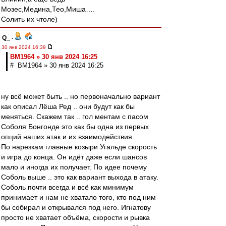
Мозес,Медина,Тео,Миша….
Солить их чтоле)
Q_
-
30 янв 2024 16:39
BM1964 » 30 янв 2024 16:25
# BM1964 » 30 янв 2024 16:25
ну всё может быть .. но первоначально вариант
как описал Лёша Ред .. они будут как бы
меняться. Скажем так .. гол ментам с пасом
Соболя Бонгонде это как бы одна из первых
опций наших атак и их взаимодействия.
По нарезкам главные козыри Угальде скорость
и игра до конца. Он идёт даже если шансов
мало и иногда их получает. По идее почему
Соболь выше .. это как вариант выхода в атаку.
Соболь почти всегда и всё как минимум
принимает и нам не хватало того, кто под ним
бы собирал и открывался под него. Игнатову
просто не хватает объёма, скорости и рывка