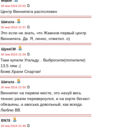
морон
-
30 янв 2024 22:02
Центр Виннипега расположен
Шигала
-
30 янв 2024 21:57
Это если не знать, что Жамнов первый центр
Виннипега. Да. Я, лично, отметил. о)
ЩукаСМ
-
30 янв 2024 21:56
Таки купили Угальду... Выбросили(попилили)
13,5 лям ;(
Боже,Храни Спартак!
Шигала
-
30 янв 2024 21:50
Виннипег на первом месте, это нахуй весь
теннис разом перевернулся, и на корте бегают
обезьяны, а авоська довольный, как всегда.
Люблю ВВ.
BN78
-
30 янв 2024 21:46