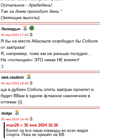
Остальное - дребедень!
Так за днем проходит день."
(Зияющие высоты)
Леонидыч
-
30 янв 2024 17:26
Я бы на месте Абаскаля освободил бы Соболя
от завтрака!
Я, например, тоже ем не раньше полудня…
На «потенцию» ЭТО никак НЕ влияет!
;)
alek.vladimir
-
30 янв 2024 16:49
ща в дубаях Соболь опять завтрак проипет и
будет ВВам в одном флаконе наконечник в
оттяжке )))
dodge
-
30 янв 2024 16:46
man26 » 30 янв 2024 16:36
Болел за все наши команды во всех видах
спорта. Пока не пришёл на ВВ.