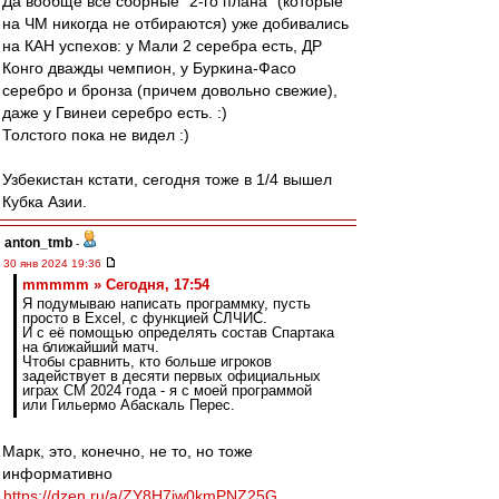
Да вообще все сборные "2-го плана" (которые
на ЧМ никогда не отбираются) уже добивались
на КАН успехов: у Мали 2 серебра есть, ДР
Конго дважды чемпион, у Буркина-Фасо
серебро и бронза (причем довольно свежие),
даже у Гвинеи серебро есть. :)
Толстого пока не видел :)
Узбекистан кстати, сегодня тоже в 1/4 вышел
Кубка Азии.
anton_tmb
-
30 янв 2024 19:36
mmmmm » Сегодня, 17:54
Я подумываю написать программку, пусть
просто в Excel, с функцией СЛЧИС.
И с её помощью определять состав Спартака
на ближайший матч.
Чтобы сравнить, кто больше игроков
задействует в десяти первых официальных
играх СМ 2024 года - я с моей программой
или Гильермо Абаскаль Перес.
Марк, это, конечно, не то, но тоже
информативно
https://dzen.ru/a/ZY8H7jw0kmPNZ25G