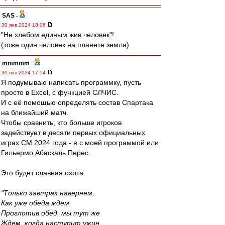
SAS
-
30 янв 2024 18:06
"Не хлебом единым жив человек"!
(тоже один человек на планете земля)
mmmmm
-
30 янв 2024 17:54
Я подумываю написать программку, пусть
просто в Excel, с функцией СЛЧИС.
И с её помощью определять состав Спартака
на ближайший матч.
Чтобы сравнить, кто больше игроков
задействует в десяти первых официальных
играх СМ 2024 года - я с моей программой или
Гильермо Абаскаль Перес.
Это будет славная охота.
"Только завтрак навернем,
Как уже обеда ждем.
Проглотив обед, мы тут же
Ждем, когда наступит ужин.