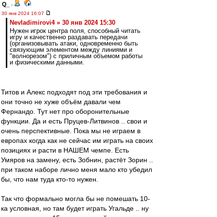
Q_
-
30 янв 2024 16:07
Nevladimirovi4 » 30 янв 2024 15:30
Нужен игрок центра поля, способный читать
игру и качественно раздавать передачи
(организовывать атаки, одновременно быть
связующим элементом между линиями и
"волнорезом") с приличным объемом работы
и физическими данными.
Титов и Алекс подходят под эти требования и
они точно не хуже объём давали чем
Фернандо. Тут нет про оборонительные
функции. Да и есть Пруцев-Литвинов .. свои и
очень перспективные. Пока мы не играем в
европах когда как не сейчас им играть на своих
позициях и расти в НАШЕМ чемпе. Есть
Умяров на замену, есть Зобнин, растёт Зорин ..
при таком наборе лично меня мало кто убедил
бы, что нам туда кто-то нужен.
Так что формально могла бы не помешать 10-
ка условная, но там будет играть Угальде .. ну