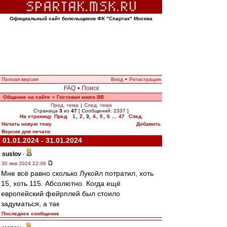
Официальный сайт болельщиков ФК "Спартак" Москва
Полная версия
Вход
•
Регистрация
FAQ
•
Поиск
Общение на сайте
Гостевая книга ВВ
»
Пред. тема
|
След. тема
Страница
3
из
47
[ Сообщений: 2337 ]
На страницу
Пред.
1
,
2
,
3
,
4
,
5
,
6
...
47
След.
Начать новую тему
Добавить
Версия для печати
01.01.2024 - 31.01.2024
suslov
-
30 янв 2024 22:06
Мне всё равно сколько Лукойл потратил, хоть
15, хоть 115. Абсолютно. Когда ещё
европейский фейрплей был стоило
задуматься, а так
Последнее сообщение