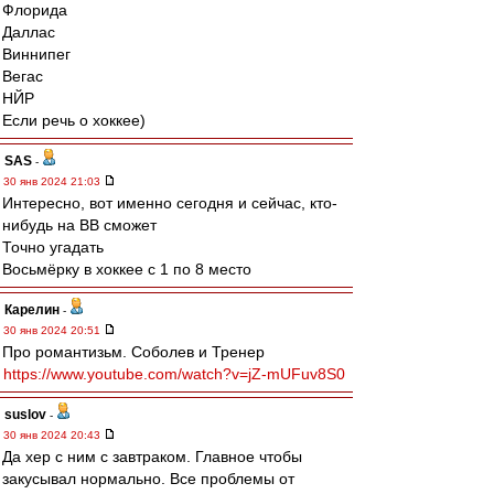
Флорида
Даллас
Виннипег
Вегас
НЙР
Если речь о хоккее)
SAS
-
30 янв 2024 21:03
Интересно, вот именно сегодня и сейчас, кто-
нибудь на ВВ сможет
Точно угадать
Восьмёрку в хоккее с 1 по 8 место
Карелин
-
30 янв 2024 20:51
Про романтизьм. Соболев и Тренер
https://www.youtube.com/watch?v=jZ-mUFuv8S0
suslov
-
30 янв 2024 20:43
Да хер с ним с завтраком. Главное чтобы
закусывал нормально. Все проблемы от