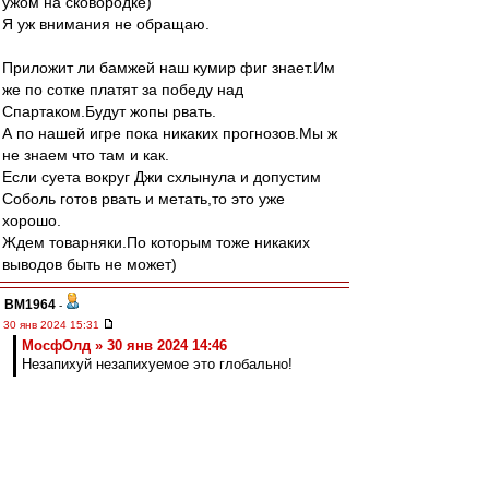
ужом на сковородке)
Я уж внимания не обращаю.
Приложит ли бамжей наш кумир фиг знает.Им
же по сотке платят за победу над
Спартаком.Будут жопы рвать.
А по нашей игре пока никаких прогнозов.Мы ж
не знаем что там и как.
Если суета вокруг Джи схлынула и допустим
Соболь готов рвать и метать,то это уже
хорошо.
Ждем товарняки.По которым тоже никаких
выводов быть не может)
BM1964
-
30 янв 2024 15:31
МосфОлд » 30 янв 2024 14:46
Незапихуй незапихуемое это глобально!
Да, мне тоже понравилось.
Nevladimirovi4
-