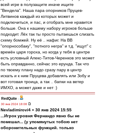
всей игре в полузащите иначе ищите
"Вендела". Наша пара опорников Пруцев-
Литвинов каждый из которых может и
подключиться, и пас, и отобрать мне нравится
больше. Она к нашему набору игроков больше
подходит. Лёх так ты просто пытаешься слизать
схему бомжей. Ну её .. нафиг. На ВВ
"опорнособаку", "потного негра" и т.д. "ищут" с
времён царя гороха, но когда у тебя в центре
есть условный Алекс-Титов-Черенков это может
быть оправданно, сейчас это ерунда. Так что
по твоему плану надо сразу пару в центр
искать и к ним Пруцева добавлять или Зобу и
вот готовая троица, а так .. бапки на ветер
ИМХО, а может даже и нет :)
RedQuite
-
30 янв 2024 18:08
Nevladimirovi4 » 30 янв 2024 15:55
...Игрок уровня Фернандо явно бы не
помешал... (у упомянутых тобою нет
оборонительных функций. только