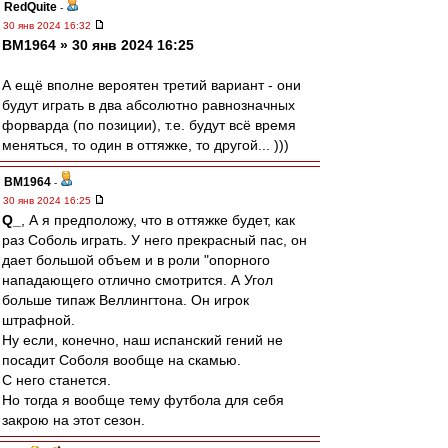
RedQuite
-
30 янв 2024 16:32
BM1964 » 30 янв 2024 16:25
А ещё вполне вероятен третий вариант - они
будут играть в два абсолютно равнозначных
форварда (по позиции), т.е. будут всё время
меняться, то один в оттяжке, то другой... )))
BM1964
-
30 янв 2024 16:25
Q_
, А я предположу, что в оттяжке будет, как
раз Соболь играть. У него прекрасный пас, он
дает большой объем и в роли "опорного
нападающего отлично смотрится. А Угол
больше типаж Веллингтона. Он игрок
штрафной.
Ну если, конечно, наш испанский гений не
посадит Соболя вообще на скамью.
С него станется.
Но тогда я вообще тему футбола для себя
закрою на этот сезон.