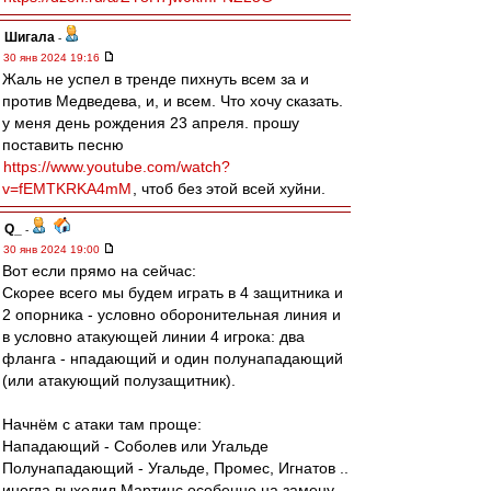
Шигала
-
30 янв 2024 19:16
Жаль не успел в тренде пихнуть всем за и
против Медведева, и, и всем. Что хочу сказать.
у меня день рождения 23 апреля. прошу
поставить песню
https://www.youtube.com/watch?
v=fEMTKRKA4mM
, чтоб без этой всей хуйни.
Q_
-
30 янв 2024 19:00
Вот если прямо на сейчас:
Скорее всего мы будем играть в 4 защитника и
2 опорника - условно оборонительная линия и
в условно атакующей линии 4 игрока: два
фланга - нпадающий и один полунападающий
(или атакующий полузащитник).
Начнём с атаки там проще:
Нападающий - Соболев или Угальде
Полунападающий - Угальде, Промес, Игнатов ..
иногда выходил Мартинс особенно на замену.