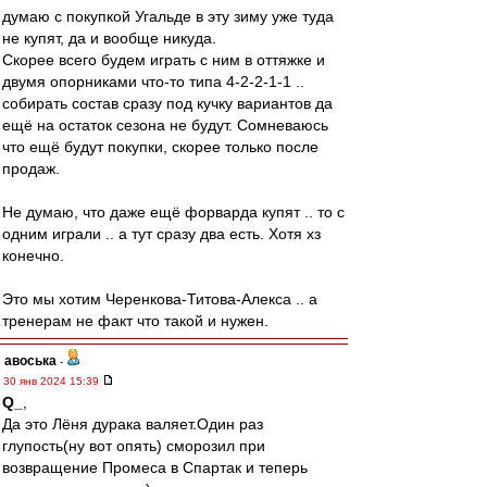
думаю с покупкой Угальде в эту зиму уже туда
не купят, да и вообще никуда.
Скорее всего будем играть с ним в оттяжке и
двумя опорниками что-то типа 4-2-2-1-1 ..
собирать состав сразу под кучку вариантов да
ещё на остаток сезона не будут. Сомневаюсь
что ещё будут покупки, скорее только после
продаж.
Не думаю, что даже ещё форварда купят .. то с
одним играли .. а тут сразу два есть. Хотя хз
конечно.
Это мы хотим Черенкова-Титова-Алекса .. а
тренерам не факт что такой и нужен.
авоська
-
30 янв 2024 15:39
Q_
,
Да это Лёня дурака валяет.Один раз
глупость(ну вот опять) сморозил при
возвращение Промеса в Спартак и теперь