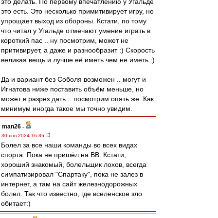
это делать. По первому впечатлению у Угальде
это есть. Это несколько примитивирует игру, но
упрощает выход из обороны. Кстати, по тому
что читал у Угальде отмечают умение играть в
короткий пас .. ну посмотрим, может не
притивирует, а даже и разнообразит :) Скорость
великая вещь и лучше её иметь чем не иметь :)
Да и вариант без Соболя возможен .. могут и
Игнатова ниже поставить объём меньше, но
может в разрез дать .. посмотрим опять же. Как
минимум иногда такое мы точно увидим.
man26
-
30 янв 2024 16:36
Болел за все наши команды во всех видах
спорта. Пока не пришёл на ВВ. Кстати,
хороший знакомый, болельщик лохов, всегда
симпатизировал "Спартаку", пока не залез в
интернет, а там на сайт железнодорожных
болел. Так что известно, где вселенское зло
обитает:)