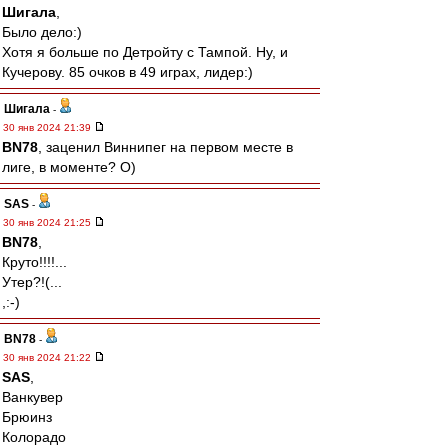
Шигала
,
Было дело:)
Хотя я больше по Детройту с Тампой. Ну, и
Кучерову. 85 очков в 49 играх, лидер:)
Шигала
-
30 янв 2024 21:39
BN78
, заценил Виннипег на первом месте в
лиге, в моменте? О)
SAS
-
30 янв 2024 21:25
BN78
,
Круто!!!!...
Утер?!(...
,:-)
BN78
-
30 янв 2024 21:22
SAS
,
Ванкувер
Брюинз
Колорадо