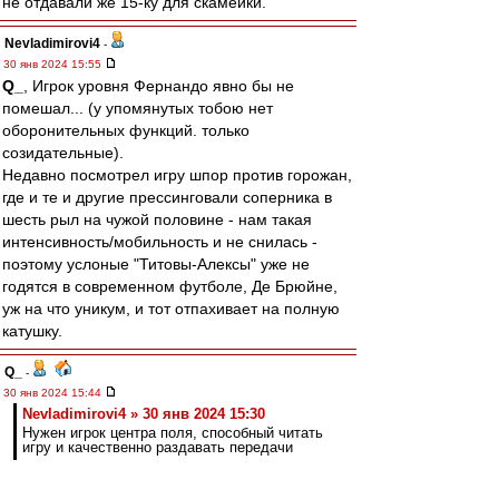
не отдавали же 15-ку для скамейки.
Nevladimirovi4
-
30 янв 2024 15:55
Q_
, Игрок уровня Фернандо явно бы не
помешал... (у упомянутых тобою нет
оборонительных функций. только
созидательные).
Недавно посмотрел игру шпор против горожан,
где и те и другие прессинговали соперника в
шесть рыл на чужой половине - нам такая
интенсивность/мобильность и не снилась -
поэтому услоные "Титовы-Алексы" уже не
годятся в современном футболе, Де Брюйне,
уж на что уникум, и тот отпахивает на полную
катушку.
Q_
-
30 янв 2024 15:44
Nevladimirovi4 » 30 янв 2024 15:30
Нужен игрок центра поля, способный читать
игру и качественно раздавать передачи