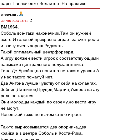
пары Павлюченко-Веллитон. На практике...
авоська
-
30 янв 2024 16:42
BM1964
,
Соболь всё-таки наконечник.Там он нужней
всего.И головой прекрасно играет за счёт роста
и внизу очень хорош.Редкость.
Такой оптимальный центрфорвард.
А игру должен вести игрок с соответствующими
навыками центрального полузащитника.
Типа Де Брюйне,но понятно не такого уровня.А
у нас такого пожалуй нет.
Два Антона лучше чувствуют себя на флангах.
Зобнин,Литвинов,Пруцев,Мартин,Умяров на эту
роль не годятся.
Они молодцы каждый по своему,но вести игру
не могут.
Новенький тоже не в этом стиле играет.
Так-то вырисовывается два опорника,два
крайка,а в центре Соболь и Коста-Рика.
Блииин,а ещё ведь