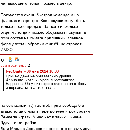
нападающего, тогда Промес в центр.
Получается очень быстрая команда и на
флангах и в центре. Все покупки могут быть
только после продаж. Вот кого и сколько
отцепят, тогда и можно обсуждать покупки, а
пока состав на бумаге приличный, главное
форму всем набрать и фигнёй не страдать.
ИМХО
Q_
-
30 янв 2024 18:39
RedQuite » 30 янв 2024 18:08
Причём даже не обязательно уровня
Фернандо, хотя бы уровня бомжацкого
Барриоса. Он у них строго заточен на отборы
и перехваты, в атаке - ноль!
не согласный я :) так чтоб прям вообще 0 в
атаке, тогда с ним в паре должен игрок уровня
Вендела играть. У нас нет и таких .. иначе
будут те же грабли.
Да и Маслов-Денисов в опорке это сразу минус