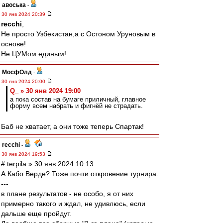
авоська
-
30 янв 2024 20:39
recchi
,
Не просто Узбекистан,а с Остоном Уруновым в
основе!
Не ЦУМом единым!
МосфОлд
-
30 янв 2024 20:00
Q_ » 30 янв 2024 19:00
а пока состав на бумаге приличный, главное
форму всем набрать и фигнёй не страдать.
Баб не хватает, а они тоже теперь Спартак!
recchi
-
30 янв 2024 19:53
# terpila » 30 янв 2024 10:13
А Кабо Верде? Тоже почти откровение турнира.
---
в плане результатов - не особо, я от них
примерно такого и ждал, не удивлюсь, если
дальше еще пройдут.