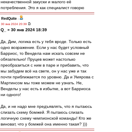
некачественной закуски и малого её
потребления. Это я как специалист говорю
RedQuite
-
30 янв 2024 20:39
Q_ » 30 янв 2024 18:39
Да, Дим, логика есть у тебя вроде. Только есть
одно возражение. Если у нас будет условный
Барриос, то Вендела нам искать совсем не
обязательно! Пруцев может настолько
преобразиться с ним в паре и прибавить, что
мы забудем всё на свете, он у нас уже и так
почти приближается по уровню. Да и Умярова с
Мартинсом мы тоже можем не узнать. Не,
Венделы у нас есть в избытке, а вот Барриоса
ни одного!
Да, и не надо мне предъявлять, что я пытаюсь
слизать схему бомжей. Я пытаюсь слизать
логичную схему чемпионской команды! Кто же
виноват, что у бомжей она именно такая? )))