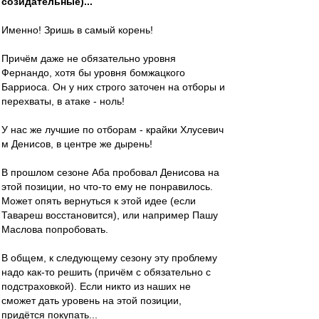
созидательные)...
Именно! Зришь в самый корень!
Причём даже не обязательно уровня
Фернандо, хотя бы уровня бомжацкого
Барриоса. Он у них строго заточен на отборы и
перехваты, в атаке - ноль!
У нас же лучшие по отборам - крайки Хлусевич
м Денисов, в центре же дырень!
В прошлом сезоне Аба пробовал Денисова на
этой позиции, но что-то ему не понравилось.
Может опять вернуться к этой идее (если
Тавареш восстановится), или например Пашу
Маслова попробовать.
В общем, к следующему сезону эту проблему
надо как-то решить (причём с обязательно с
подстраховкой). Если никто из наших не
сможет дать уровень на этой позиции,
придётся покупать...