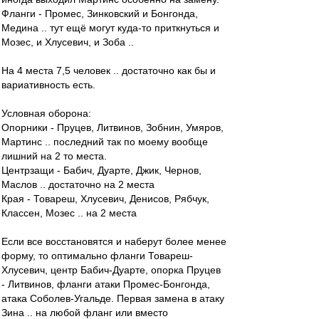
Фланги - Промес, Зинковский и Бонгонда,
Медина .. тут ещё могут куда-то приткнуться и
Мозес, и Хлусевич, и Зоба ..
На 4 места 7,5 человек .. достаточно как бы и
вариативность есть.
Условная оборона:
Опорники - Пруцев, Литвинов, Зобнин, Умяров,
Мартинс .. последний так по моему вообще
лишний на 2 то места.
Центрзащи - Бабич, Дуарте, Джик, Чернов,
Маслов .. достаточно на 2 места
Края - Товареш, Хлусевич, Денисов, Рябчук,
Классен, Мозес .. на 2 места
Если все восстановятся и наберут более менее
форму, то оптимально фланги Товареш-
Хлусевич, центр Бабич-Дуарте, опорка Пруцев
- Литвинов, фланги атаки Промес-Бонгонда,
атака Соболев-Угальде. Первая замена в атаку
Зина .. на любой фланг или вместо