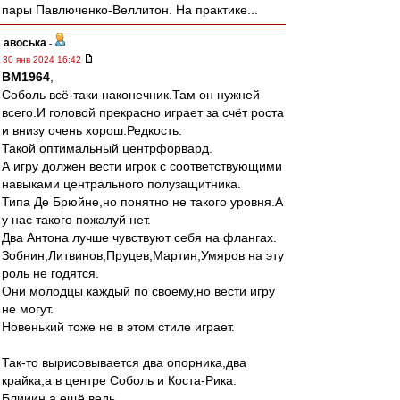
пары Павлюченко-Веллитон. На практике...
авоська
-
30 янв 2024 16:42
BM1964
,
Соболь всё-таки наконечник.Там он нужней
всего.И головой прекрасно играет за счёт роста
и внизу очень хорош.Редкость.
Такой оптимальный центрфорвард.
А игру должен вести игрок с соответствующими
навыками центрального полузащитника.
Типа Де Брюйне,но понятно не такого уровня.А
у нас такого пожалуй нет.
Два Антона лучше чувствуют себя на флангах.
Зобнин,Литвинов,Пруцев,Мартин,Умяров на эту
роль не годятся.
Они молодцы каждый по своему,но вести игру
не могут.
Новенький тоже не в этом стиле играет.
Так-то вырисовывается два опорника,два
крайка,а в центре Соболь и Коста-Рика.
Блииин,а ещё ведь