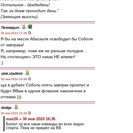
Остальное - дребедень!
Так за днем проходит день."
(Зияющие высоты)
Леонидыч
-
30 янв 2024 17:26
Я бы на месте Абаскаля освободил бы Соболя
от завтрака!
Я, например, тоже ем не раньше полудня…
На «потенцию» ЭТО никак НЕ влияет!
;)
alek.vladimir
-
30 янв 2024 16:49
ща в дубаях Соболь опять завтрак проипет и
будет ВВам в одном флаконе наконечник в
оттяжке )))
dodge
-
30 янв 2024 16:46
man26 » 30 янв 2024 16:36
Болел за все наши команды во всех видах
спорта. Пока не пришёл на ВВ.