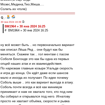
Мозес,Медина,Тео,Миша….
Солить их чтоле)
Q_
-
30 янв 2024 16:39
BM1964 » 30 янв 2024 16:25
# BM1964 » 30 янв 2024 16:25
ну всё может быть .. но первоначально вариант
как описал Лёша Ред .. они будут как бы
меняться. Скажем так .. гол ментам с пасом
Соболя Бонгонде это как бы одна из первых
опций наших атак и их взаимодействия.
По нарезкам главные козыри Угальде скорость
и игра до конца. Он идёт даже если шансов
мало и иногда их получает. По идее почему
Соболь выше .. это как вариант выхода в атаку.
Соболь почти всегда и всё как минимум
принимает и нам не хватало того, кто под ним
бы собирал и открывался под него. Игнатову
просто не хватает объёма, скорости и рывка