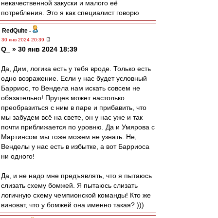
некачественной закуски и малого её
потребления. Это я как специалист говорю
RedQuite
-
30 янв 2024 20:39
Q_ » 30 янв 2024 18:39
Да, Дим, логика есть у тебя вроде. Только есть
одно возражение. Если у нас будет условный
Барриос, то Вендела нам искать совсем не
обязательно! Пруцев может настолько
преобразиться с ним в паре и прибавить, что
мы забудем всё на свете, он у нас уже и так
почти приближается по уровню. Да и Умярова с
Мартинсом мы тоже можем не узнать. Не,
Венделы у нас есть в избытке, а вот Барриоса
ни одного!
Да, и не надо мне предъявлять, что я пытаюсь
слизать схему бомжей. Я пытаюсь слизать
логичную схему чемпионской команды! Кто же
виноват, что у бомжей она именно такая? )))