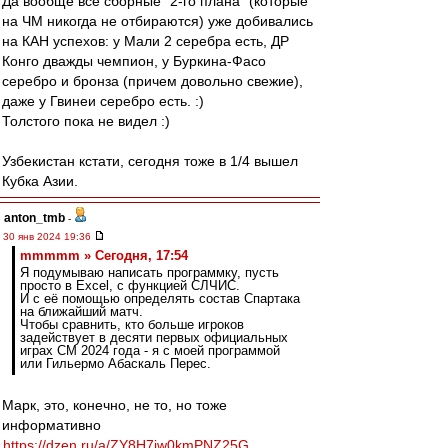
Да вообще все сборные "2-го плана" (которые
на ЧМ никогда не отбираются) уже добивались
на КАН успехов: у Мали 2 серебра есть, ДР
Конго дважды чемпион, у Буркина-Фасо
серебро и бронза (причем довольно свежие),
даже у Гвинеи серебро есть. :)
Толстого пока не видел :)
Узбекистан кстати, сегодня тоже в 1/4 вышел
Кубка Азии.
anton_tmb
-
30 янв 2024 19:36
mmmmm » Сегодня, 17:54
Я подумываю написать программку, пусть
просто в Excel, с функцией СЛЧИС.
И с её помощью определять состав Спартака
на ближайший матч.
Чтобы сравнить, кто больше игроков
задействует в десяти первых официальных
играх СМ 2024 года - я с моей программой
или Гильермо Абаскаль Перес.
Марк, это, конечно, не то, но тоже
информативно
https://dzen.ru/a/ZY8H7jw0kmPNZ25G