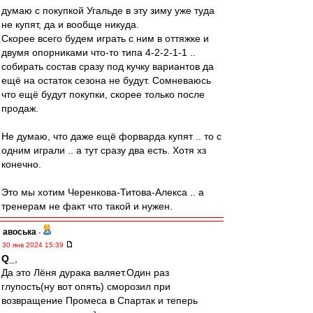
думаю с покупкой Угальде в эту зиму уже туда
не купят, да и вообще никуда.
Скорее всего будем играть с ним в оттяжке и
двумя опорниками что-то типа 4-2-2-1-1 ..
собирать состав сразу под кучку вариантов да
ещё на остаток сезона не будут. Сомневаюсь
что ещё будут покупки, скорее только после
продаж.
Не думаю, что даже ещё форварда купят .. то с
одним играли .. а тут сразу два есть. Хотя хз
конечно.
Это мы хотим Черенкова-Титова-Алекса .. а
тренерам не факт что такой и нужен.
авоська
-
30 янв 2024 15:39
Q_
,
Да это Лёня дурака валяет.Один раз
глупость(ну вот опять) сморозил при
возвращение Промеса в Спартак и теперь