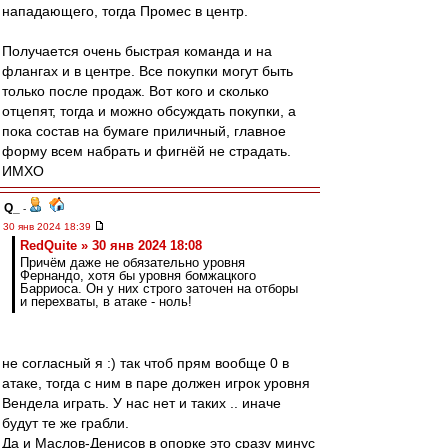
нападающего, тогда Промес в центр.
Получается очень быстрая команда и на
флангах и в центре. Все покупки могут быть
только после продаж. Вот кого и сколько
отцепят, тогда и можно обсуждать покупки, а
пока состав на бумаге приличный, главное
форму всем набрать и фигнёй не страдать.
ИМХО
Q_
-
30 янв 2024 18:39
RedQuite » 30 янв 2024 18:08
Причём даже не обязательно уровня
Фернандо, хотя бы уровня бомжацкого
Барриоса. Он у них строго заточен на отборы
и перехваты, в атаке - ноль!
не согласный я :) так чтоб прям вообще 0 в
атаке, тогда с ним в паре должен игрок уровня
Вендела играть. У нас нет и таких .. иначе
будут те же грабли.
Да и Маслов-Денисов в опорке это сразу минус