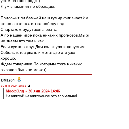
ужом на сковородке)
Я уж внимания не обращаю.
Приложит ли бамжей наш кумир фиг знает.Им
же по сотке платят за победу над
Спартаком.Будут жопы рвать.
А по нашей игре пока никаких прогнозов.Мы ж
не знаем что там и как.
Если суета вокруг Джи схлынула и допустим
Соболь готов рвать и метать,то это уже
хорошо.
Ждем товарняки.По которым тоже никаких
выводов быть не может)
BM1964
-
30 янв 2024 15:31
МосфОлд » 30 янв 2024 14:46
Незапихуй незапихуемое это глобально!
Да, мне тоже понравилось.
Nevladimirovi4
-