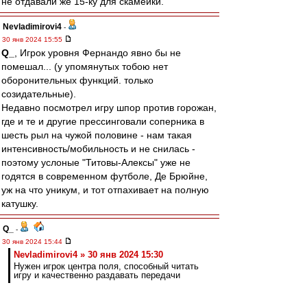
не отдавали же 15-ку для скамейки.
Nevladimirovi4
-
30 янв 2024 15:55
Q_
, Игрок уровня Фернандо явно бы не
помешал... (у упомянутых тобою нет
оборонительных функций. только
созидательные).
Недавно посмотрел игру шпор против горожан,
где и те и другие прессинговали соперника в
шесть рыл на чужой половине - нам такая
интенсивность/мобильность и не снилась -
поэтому услоные "Титовы-Алексы" уже не
годятся в современном футболе, Де Брюйне,
уж на что уникум, и тот отпахивает на полную
катушку.
Q_
-
30 янв 2024 15:44
Nevladimirovi4 » 30 янв 2024 15:30
Нужен игрок центра поля, способный читать
игру и качественно раздавать передачи