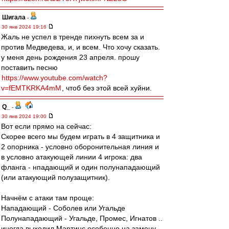
Шигала
-
30 янв 2024 19:16
Жаль не успел в тренде пихнуть всем за и
против Медведева, и, и всем. Что хочу сказать.
у меня день рождения 23 апреля. прошу
поставить песню
https://www.youtube.com/watch?
v=fEMTKRKA4mM
, чтоб без этой всей хуйни.
Q_
-
30 янв 2024 19:00
Вот если прямо на сейчас:
Скорее всего мы будем играть в 4 защитника и
2 опорника - условно оборонительная линия и
в условно атакующей линии 4 игрока: два
фланга - нпадающий и один полунападающий
(или атакующий полузащитник).
Начнём с атаки там проще:
Нападающий - Соболев или Угальде
Полунападающий - Угальде, Промес, Игнатов ..
иногда выходил Мартинс особенно на замену.