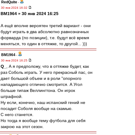
RedQuite
-
30 янв 2024 16:32
BM1964 » 30 янв 2024 16:25
А ещё вполне вероятен третий вариант - они
будут играть в два абсолютно равнозначных
форварда (по позиции), т.е. будут всё время
меняться, то один в оттяжке, то другой... )))
BM1964
-
30 янв 2024 16:25
Q_
, А я предположу, что в оттяжке будет, как
раз Соболь играть. У него прекрасный пас, он
дает большой объем и в роли "опорного
нападающего отлично смотрится. А Угол
больше типаж Веллингтона. Он игрок
штрафной.
Ну если, конечно, наш испанский гений не
посадит Соболя вообще на скамью.
С него станется.
Но тогда я вообще тему футбола для себя
закрою на этот сезон.