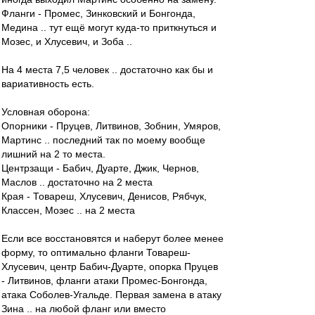
Фланги - Промес, Зинковский и Бонгонда,
Медина .. тут ещё могут куда-то приткнуться и
Мозес, и Хлусевич, и Зоба ..
На 4 места 7,5 человек .. достаточно как бы и
вариативность есть.
Условная оборона:
Опорники - Пруцев, Литвинов, Зобнин, Умяров,
Мартинс .. последний так по моему вообще
лишний на 2 то места.
Центрзащи - Бабич, Дуарте, Джик, Чернов,
Маслов .. достаточно на 2 места
Края - Товареш, Хлусевич, Денисов, Рябчук,
Классен, Мозес .. на 2 места
Если все восстановятся и наберут более менее
форму, то оптимально фланги Товареш-
Хлусевич, центр Бабич-Дуарте, опорка Пруцев
- Литвинов, фланги атаки Промес-Бонгонда,
атака Соболев-Угальде. Первая замена в атаку
Зина .. на любой фланг или вместо