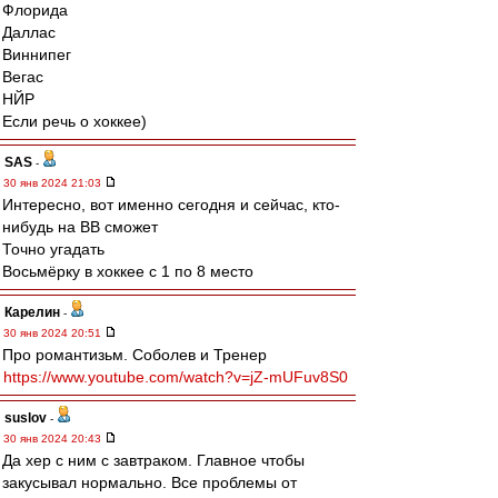
Флорида
Даллас
Виннипег
Вегас
НЙР
Если речь о хоккее)
SAS
-
30 янв 2024 21:03
Интересно, вот именно сегодня и сейчас, кто-
нибудь на ВВ сможет
Точно угадать
Восьмёрку в хоккее с 1 по 8 место
Карелин
-
30 янв 2024 20:51
Про романтизьм. Соболев и Тренер
https://www.youtube.com/watch?v=jZ-mUFuv8S0
suslov
-
30 янв 2024 20:43
Да хер с ним с завтраком. Главное чтобы
закусывал нормально. Все проблемы от