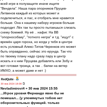
всей игре в полузащите иначе ищите
"Вендела". Наша пара опорников Пруцев-
Литвинов каждый из которых может и
подключиться, и пас, и отобрать мне нравится
больше. Она к нашему набору игроков больше
подходит. Лёх так ты просто пытаешься слизать
схему бомжей. Ну её .. нафиг. На ВВ
"опорнособаку", "потного негра" и т.д. "ищут" с
времён царя гороха, но когда у тебя в центре
есть условный Алекс-Титов-Черенков это может
быть оправданно, сейчас это ерунда. Так что
по твоему плану надо сразу пару в центр
искать и к ним Пруцева добавлять или Зобу и
вот готовая троица, а так .. бапки на ветер
ИМХО, а может даже и нет :)
RedQuite
-
30 янв 2024 18:08
Nevladimirovi4 » 30 янв 2024 15:55
...Игрок уровня Фернандо явно бы не
помешал... (у упомянутых тобою нет
оборонительных функций. только