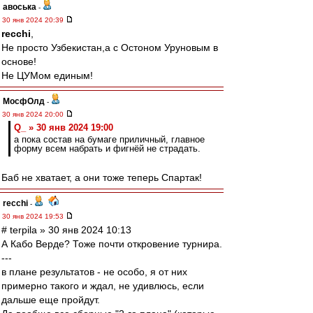
авоська
-
30 янв 2024 20:39
recchi
,
Не просто Узбекистан,а с Остоном Уруновым в
основе!
Не ЦУМом единым!
МосфОлд
-
30 янв 2024 20:00
Q_ » 30 янв 2024 19:00
а пока состав на бумаге приличный, главное
форму всем набрать и фигнёй не страдать.
Баб не хватает, а они тоже теперь Спартак!
recchi
-
30 янв 2024 19:53
# terpila » 30 янв 2024 10:13
А Кабо Верде? Тоже почти откровение турнира.
---
в плане результатов - не особо, я от них
примерно такого и ждал, не удивлюсь, если
дальше еще пройдут.