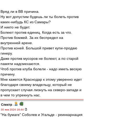
Вряд ли в ВВ причина.
Ну вот допустим будешь ли ты болеть против
каких-нибудь КС из Самары?
И никто не будет.
Болеют против единиц. Когда есть за что.
Против бомжей. За их беспредел на
внутренней арене.
Против коней. Большой привет купи-продаю
гинеру.
Даже против мусоров не болеют, а по старой
памяти надсмехаются.
Чтоб против клуба болели - надо иметь вескую
причину.
Мне кажется Краснодар к этому уверенно идет
благодаря своему владельцу, который не
пропускает случая лизнуть на северо-западе и
в чем то упрекнуть нас.
Спектр
-
30 янв 2024 16:44
"На бумаге" Соболев и Угальде - реинкарнация