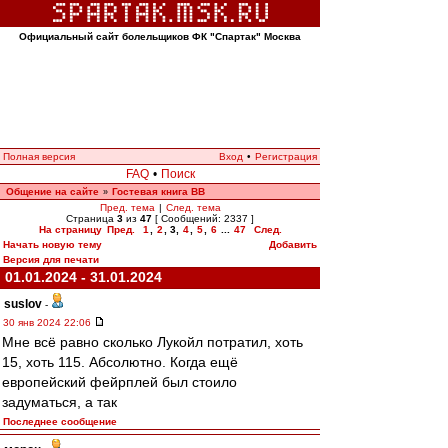
Официальный сайт болельщиков ФК "Спартак" Москва
Полная версия
Вход
•
Регистрация
FAQ
•
Поиск
Общение на сайте
Гостевая книга ВВ
»
Пред. тема
|
След. тема
Страница
3
из
47
[ Сообщений: 2337 ]
На страницу
Пред.
1
,
2
,
3
,
4
,
5
,
6
...
47
След.
Начать новую тему
Добавить
Версия для печати
01.01.2024 - 31.01.2024
suslov
-
30 янв 2024 22:06
Мне всё равно сколько Лукойл потратил, хоть
15, хоть 115. Абсолютно. Когда ещё
европейский фейрплей был стоило
задуматься, а так
Последнее сообщение