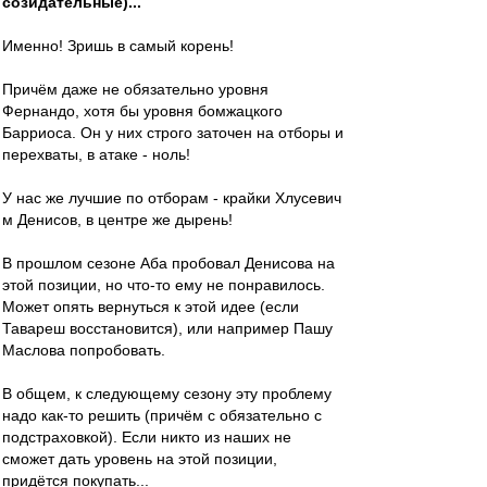
созидательные)...
Именно! Зришь в самый корень!
Причём даже не обязательно уровня
Фернандо, хотя бы уровня бомжацкого
Барриоса. Он у них строго заточен на отборы и
перехваты, в атаке - ноль!
У нас же лучшие по отборам - крайки Хлусевич
м Денисов, в центре же дырень!
В прошлом сезоне Аба пробовал Денисова на
этой позиции, но что-то ему не понравилось.
Может опять вернуться к этой идее (если
Тавареш восстановится), или например Пашу
Маслова попробовать.
В общем, к следующему сезону эту проблему
надо как-то решить (причём с обязательно с
подстраховкой). Если никто из наших не
сможет дать уровень на этой позиции,
придётся покупать...