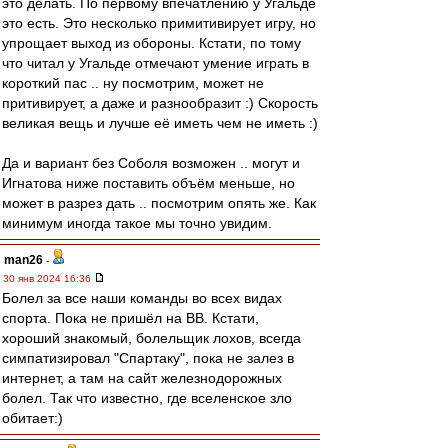
это делать. По первому впечатлению у Угальде
это есть. Это несколько примитивирует игру, но
упрощает выход из обороны. Кстати, по тому
что читал у Угальде отмечают умение играть в
короткий пас .. ну посмотрим, может не
притивирует, а даже и разнообразит :) Скорость
великая вещь и лучше её иметь чем не иметь :)
Да и вариант без Соболя возможен .. могут и
Игнатова ниже поставить объём меньше, но
может в разрез дать .. посмотрим опять же. Как
минимум иногда такое мы точно увидим.
man26
-
30 янв 2024 16:36
Болел за все наши команды во всех видах
спорта. Пока не пришёл на ВВ. Кстати,
хороший знакомый, болельщик лохов, всегда
симпатизировал "Спартаку", пока не залез в
интернет, а там на сайт железнодорожных
болел. Так что известно, где вселенское зло
обитает:)