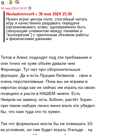
Q_
-
30 янв 2024 16:07
Nevladimirovi4 » 30 янв 2024 15:30
Нужен игрок центра поля, способный читать
игру и качественно раздавать передачи
(организовывать атаки, одновременно быть
связующим элементом между линиями и
"волнорезом") с приличным объемом работы
и физическими данными.
Титов и Алекс подходят под эти требования и
они точно не хуже объём давали чем
Фернандо. Тут нет про оборонительные
функции. Да и есть Пруцев-Литвинов .. свои и
очень перспективные. Пока мы не играем в
европах когда как не сейчас им играть на своих
позициях и расти в НАШЕМ чемпе. Есть
Умяров на замену, есть Зобнин, растёт Зорин ..
при таком наборе лично меня мало кто убедил
бы, что нам туда кто-то нужен.
Так что формально могла бы не помешать 10-
ка условная, но там будет играть Угальде .. ну