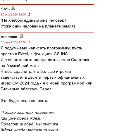
SAS
-
30 янв 2024 18:06
"Не хлебом единым жив человек"!
(тоже один человек на планете земля)
mmmmm
-
30 янв 2024 17:54
Я подумываю написать программку, пусть
просто в Excel, с функцией СЛЧИС.
И с её помощью определять состав Спартака
на ближайший матч.
Чтобы сравнить, кто больше игроков
задействует в десяти первых официальных
играх СМ 2024 года - я с моей программой или
Гильермо Абаскаль Перес.
Это будет славная охота.
"Только завтрак навернем,
Как уже обеда ждем.
Проглотив обед, мы тут же
Ждем, когда наступит ужин.