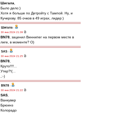
Шигала
,
Было дело:)
Хотя я больше по Детройту с Тампой. Ну, и
Кучерову. 85 очков в 49 играх, лидер:)
Шигала
-
30 янв 2024 21:39
BN78
, заценил Виннипег на первом месте в
лиге, в моменте? О)
SAS
-
30 янв 2024 21:25
BN78
,
Круто!!!!...
Утер?!(...
,:-)
BN78
-
30 янв 2024 21:22
SAS
,
Ванкувер
Брюинз
Колорадо