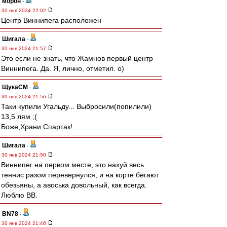
морон
-
30 янв 2024 22:02
Центр Виннипега расположен
Шигала
-
30 янв 2024 21:57
Это если не знать, что Жамнов первый центр
Виннипега. Да. Я, лично, отметил. о)
ЩукаСМ
-
30 янв 2024 21:56
Таки купили Угальду... Выбросили(попилили)
13,5 лям ;(
Боже,Храни Спартак!
Шигала
-
30 янв 2024 21:50
Виннипег на первом месте, это нахуй весь
теннис разом перевернулся, и на корте бегают
обезьяны, а авоська довольный, как всегда.
Люблю ВВ.
BN78
-
30 янв 2024 21:46