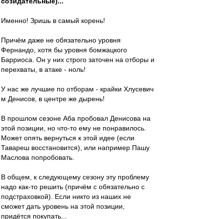
созидательные)...
Именно! Зришь в самый корень!
Причём даже не обязательно уровня
Фернандо, хотя бы уровня бомжацкого
Барриоса. Он у них строго заточен на отборы и
перехваты, в атаке - ноль!
У нас же лучшие по отборам - крайки Хлусевич
м Денисов, в центре же дырень!
В прошлом сезоне Аба пробовал Денисова на
этой позиции, но что-то ему не понравилось.
Может опять вернуться к этой идее (если
Тавареш восстановится), или например Пашу
Маслова попробовать.
В общем, к следующему сезону эту проблему
надо как-то решить (причём с обязательно с
подстраховкой). Если никто из наших не
сможет дать уровень на этой позиции,
придётся покупать...