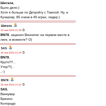
Шигала
,
Было дело:)
Хотя я больше по Детройту с Тампой. Ну, и
Кучерову. 85 очков в 49 играх, лидер:)
Шигала
-
30 янв 2024 21:39
BN78
, заценил Виннипег на первом месте в
лиге, в моменте? О)
SAS
-
30 янв 2024 21:25
BN78
,
Круто!!!!...
Утер?!(...
,:-)
BN78
-
30 янв 2024 21:22
SAS
,
Ванкувер
Брюинз
Колорадо