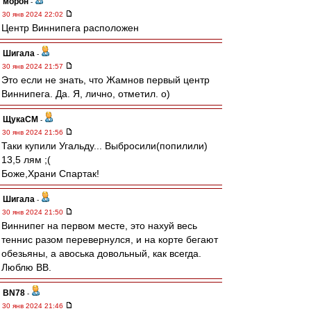
морон
-
30 янв 2024 22:02
Центр Виннипега расположен
Шигала
-
30 янв 2024 21:57
Это если не знать, что Жамнов первый центр
Виннипега. Да. Я, лично, отметил. о)
ЩукаСМ
-
30 янв 2024 21:56
Таки купили Угальду... Выбросили(попилили)
13,5 лям ;(
Боже,Храни Спартак!
Шигала
-
30 янв 2024 21:50
Виннипег на первом месте, это нахуй весь
теннис разом перевернулся, и на корте бегают
обезьяны, а авоська довольный, как всегда.
Люблю ВВ.
BN78
-
30 янв 2024 21:46