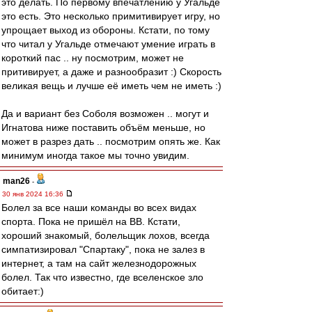
это делать. По первому впечатлению у Угальде
это есть. Это несколько примитивирует игру, но
упрощает выход из обороны. Кстати, по тому
что читал у Угальде отмечают умение играть в
короткий пас .. ну посмотрим, может не
притивирует, а даже и разнообразит :) Скорость
великая вещь и лучше её иметь чем не иметь :)
Да и вариант без Соболя возможен .. могут и
Игнатова ниже поставить объём меньше, но
может в разрез дать .. посмотрим опять же. Как
минимум иногда такое мы точно увидим.
man26
-
30 янв 2024 16:36
Болел за все наши команды во всех видах
спорта. Пока не пришёл на ВВ. Кстати,
хороший знакомый, болельщик лохов, всегда
симпатизировал "Спартаку", пока не залез в
интернет, а там на сайт железнодорожных
болел. Так что известно, где вселенское зло
обитает:)