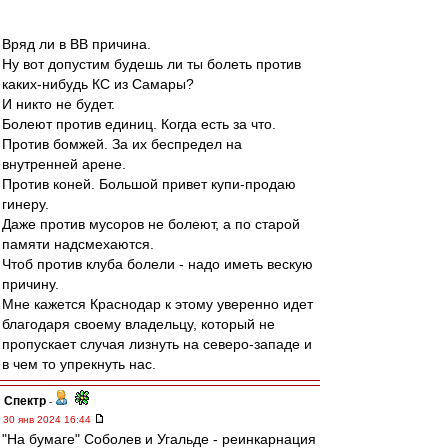
Вряд ли в ВВ причина.
Ну вот допустим будешь ли ты болеть против
каких-нибудь КС из Самары?
И никто не будет.
Болеют против единиц. Когда есть за что.
Против бомжей. За их беспредел на
внутренней арене.
Против коней. Большой привет купи-продаю
гинеру.
Даже против мусоров не болеют, а по старой
памяти надсмехаются.
Чтоб против клуба болели - надо иметь вескую
причину.
Мне кажется Краснодар к этому уверенно идет
благодаря своему владельцу, который не
пропускает случая лизнуть на северо-западе и
в чем то упрекнуть нас.
Спектр
-
30 янв 2024 16:44
"На бумаге" Соболев и Угальде - реинкарнация