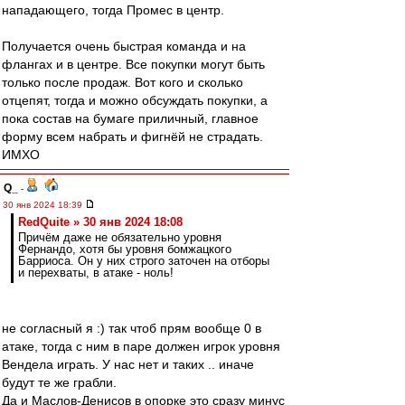
нападающего, тогда Промес в центр.
Получается очень быстрая команда и на
флангах и в центре. Все покупки могут быть
только после продаж. Вот кого и сколько
отцепят, тогда и можно обсуждать покупки, а
пока состав на бумаге приличный, главное
форму всем набрать и фигнёй не страдать.
ИМХО
Q_
-
30 янв 2024 18:39
RedQuite » 30 янв 2024 18:08
Причём даже не обязательно уровня
Фернандо, хотя бы уровня бомжацкого
Барриоса. Он у них строго заточен на отборы
и перехваты, в атаке - ноль!
не согласный я :) так чтоб прям вообще 0 в
атаке, тогда с ним в паре должен игрок уровня
Вендела играть. У нас нет и таких .. иначе
будут те же грабли.
Да и Маслов-Денисов в опорке это сразу минус