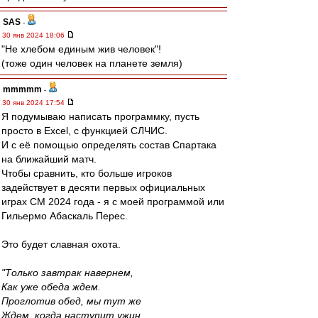
SAS
-
30 янв 2024 18:06
"Не хлебом единым жив человек"!
(тоже один человек на планете земля)
mmmmm
-
30 янв 2024 17:54
Я подумываю написать программку, пусть
просто в Excel, с функцией СЛЧИС.
И с её помощью определять состав Спартака
на ближайший матч.
Чтобы сравнить, кто больше игроков
задействует в десяти первых официальных
играх СМ 2024 года - я с моей программой или
Гильермо Абаскаль Перес.
Это будет славная охота.
"Только завтрак навернем,
Как уже обеда ждем.
Проглотив обед, мы тут же
Ждем, когда наступит ужин.