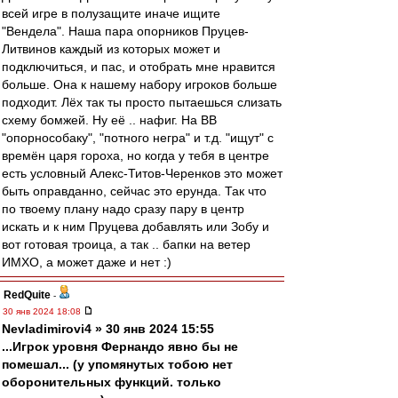
всей игре в полузащите иначе ищите
"Вендела". Наша пара опорников Пруцев-
Литвинов каждый из которых может и
подключиться, и пас, и отобрать мне нравится
больше. Она к нашему набору игроков больше
подходит. Лёх так ты просто пытаешься слизать
схему бомжей. Ну её .. нафиг. На ВВ
"опорнособаку", "потного негра" и т.д. "ищут" с
времён царя гороха, но когда у тебя в центре
есть условный Алекс-Титов-Черенков это может
быть оправданно, сейчас это ерунда. Так что
по твоему плану надо сразу пару в центр
искать и к ним Пруцева добавлять или Зобу и
вот готовая троица, а так .. бапки на ветер
ИМХО, а может даже и нет :)
RedQuite
-
30 янв 2024 18:08
Nevladimirovi4 » 30 янв 2024 15:55
...Игрок уровня Фернандо явно бы не
помешал... (у упомянутых тобою нет
оборонительных функций. только