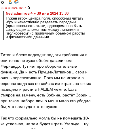
Q_
-
30 янв 2024 16:07
Nevladimirovi4 » 30 янв 2024 15:30
Нужен игрок центра поля, способный читать
игру и качественно раздавать передачи
(организовывать атаки, одновременно быть
связующим элементом между линиями и
"волнорезом") с приличным объемом работы
и физическими данными.
Титов и Алекс подходят под эти требования и
они точно не хуже объём давали чем
Фернандо. Тут нет про оборонительные
функции. Да и есть Пруцев-Литвинов .. свои и
очень перспективные. Пока мы не играем в
европах когда как не сейчас им играть на своих
позициях и расти в НАШЕМ чемпе. Есть
Умяров на замену, есть Зобнин, растёт Зорин ..
при таком наборе лично меня мало кто убедил
бы, что нам туда кто-то нужен.
Так что формально могла бы не помешать 10-
ка условная, но там будет играть Угальде .. ну