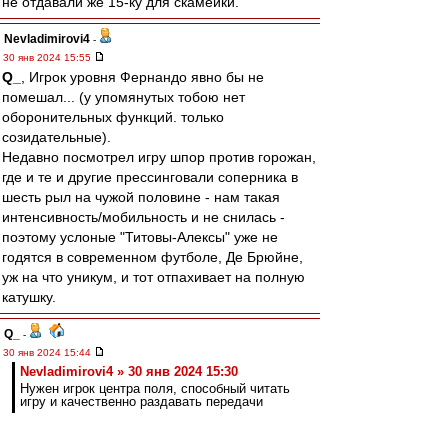
не отдавали же 15-ку для скамейки.
Nevladimirovi4
-
30 янв 2024 15:55
Q_
, Игрок уровня Фернандо явно бы не
помешал... (у упомянутых тобою нет
оборонительных функций. только
созидательные).
Недавно посмотрел игру шпор против горожан,
где и те и другие прессинговали соперника в
шесть рыл на чужой половине - нам такая
интенсивность/мобильность и не снилась -
поэтому услоные "Титовы-Алексы" уже не
годятся в современном футболе, Де Брюйне,
уж на что уникум, и тот отпахивает на полную
катушку.
Q_
-
30 янв 2024 15:44
Nevladimirovi4 » 30 янв 2024 15:30
Нужен игрок центра поля, способный читать
игру и качественно раздавать передачи