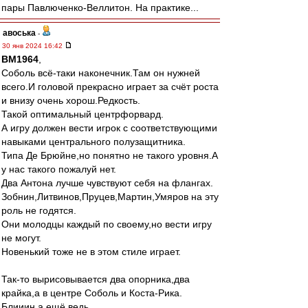
пары Павлюченко-Веллитон. На практике...
авоська
-
30 янв 2024 16:42
BM1964
,
Соболь всё-таки наконечник.Там он нужней
всего.И головой прекрасно играет за счёт роста
и внизу очень хорош.Редкость.
Такой оптимальный центрфорвард.
А игру должен вести игрок с соответствующими
навыками центрального полузащитника.
Типа Де Брюйне,но понятно не такого уровня.А
у нас такого пожалуй нет.
Два Антона лучше чувствуют себя на флангах.
Зобнин,Литвинов,Пруцев,Мартин,Умяров на эту
роль не годятся.
Они молодцы каждый по своему,но вести игру
не могут.
Новенький тоже не в этом стиле играет.
Так-то вырисовывается два опорника,два
крайка,а в центре Соболь и Коста-Рика.
Блииин,а ещё ведь