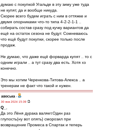
думаю с покупкой Угальде в эту зиму уже туда
не купят, да и вообще никуда.
Скорее всего будем играть с ним в оттяжке и
двумя опорниками что-то типа 4-2-2-1-1 ..
собирать состав сразу под кучку вариантов да
ещё на остаток сезона не будут. Сомневаюсь
что ещё будут покупки, скорее только после
продаж.
Не думаю, что даже ещё форварда купят .. то с
одним играли .. а тут сразу два есть. Хотя хз
конечно.
Это мы хотим Черенкова-Титова-Алекса .. а
тренерам не факт что такой и нужен.
авоська
-
30 янв 2024 15:39
Q_
,
Да это Лёня дурака валяет.Один раз
глупость(ну вот опять) сморозил при
возвращение Промеса в Спартак и теперь