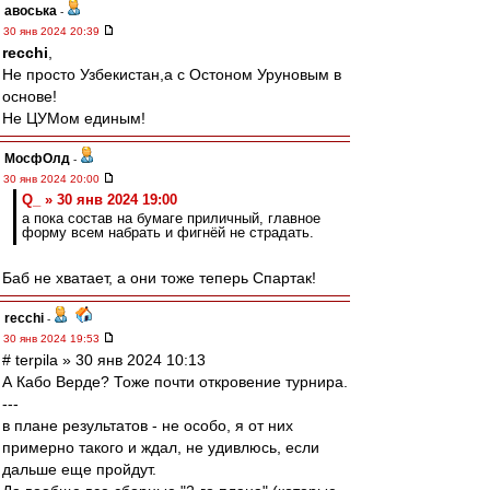
авоська
-
30 янв 2024 20:39
recchi
,
Не просто Узбекистан,а с Остоном Уруновым в
основе!
Не ЦУМом единым!
МосфОлд
-
30 янв 2024 20:00
Q_ » 30 янв 2024 19:00
а пока состав на бумаге приличный, главное
форму всем набрать и фигнёй не страдать.
Баб не хватает, а они тоже теперь Спартак!
recchi
-
30 янв 2024 19:53
# terpila » 30 янв 2024 10:13
А Кабо Верде? Тоже почти откровение турнира.
---
в плане результатов - не особо, я от них
примерно такого и ждал, не удивлюсь, если
дальше еще пройдут.