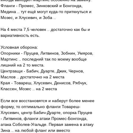
Фланги - Промес, Зинковский и Бонгонда,
Медина .. тут ещё могут куда-то приткнуться и
Мозес, и Хлусевич, и Зоба ..
На 4 места 7,5 человек .. достаточно как бы и
вариативность есть.
Условная оборона:
Опорники - Пруцев, Литвинов, Зобнин, Умяров,
Мартинс .. последний так по моему вообще
лишний на 2 то места.
Центрзащи - Бабич, Дуарте, Джик, Чернов,
Маслов .. достаточно на 2 места
Края - Товареш, Хлусевич, Денисов, Рябчук,
Классен, Мозес .. на 2 места
Если все восстановятся и наберут более менее
форму, то оптимально фланги Товареш-
Хлусевич, центр Бабич-Дуарте, опорка Пруцев
- Литвинов, фланги атаки Промес-Бонгонда,
атака Соболев-Угальде. Первая замена в атаку
Зина .. на любой фланг или вместо