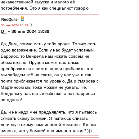
некачественной закуски и малого её
потребления. Это я как специалист говорю
RedQuite
-
30 янв 2024 20:39
Q_ » 30 янв 2024 18:39
Да, Дим, логика есть у тебя вроде. Только есть
одно возражение. Если у нас будет условный
Барриос, то Вендела нам искать совсем не
обязательно! Пруцев может настолько
преобразиться с ним в паре и прибавить, что
мы забудем всё на свете, он у нас уже и так
почти приближается по уровню. Да и Умярова с
Мартинсом мы тоже можем не узнать. Не,
Венделы у нас есть в избытке, а вот Барриоса
ни одного!
Да, и не надо мне предъявлять, что я пытаюсь
слизать схему бомжей. Я пытаюсь слизать
логичную схему чемпионской команды! Кто же
виноват, что у бомжей она именно такая? )))