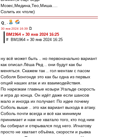
Мозес,Медина,Тео,Миша….
Солить их чтоле)
Q_
-
30 янв 2024 16:39
BM1964 » 30 янв 2024 16:25
# BM1964 » 30 янв 2024 16:25
ну всё может быть .. но первоначально вариант
как описал Лёша Ред .. они будут как бы
меняться. Скажем так .. гол ментам с пасом
Соболя Бонгонде это как бы одна из первых
опций наших атак и их взаимодействия.
По нарезкам главные козыри Угальде скорость
и игра до конца. Он идёт даже если шансов
мало и иногда их получает. По идее почему
Соболь выше .. это как вариант выхода в атаку.
Соболь почти всегда и всё как минимум
принимает и нам не хватало того, кто под ним
бы собирал и открывался под него. Игнатову
просто не хватает объёма, скорости и рывка