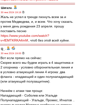
Шигала
-
30 янв 2024 19:16
Жаль не успел в тренде пихнуть всем за и
против Медведева, и, и всем. Что хочу сказать.
у меня день рождения 23 апреля. прошу
поставить песню
https://www.youtube.com/watch?
v=fEMTKRKA4mM
, чтоб без этой всей хуйни.
Q_
-
30 янв 2024 19:00
Вот если прямо на сейчас:
Скорее всего мы будем играть в 4 защитника и
2 опорника - условно оборонительная линия и
в условно атакующей линии 4 игрока: два
фланга - нпадающий и один полунападающий
(или атакующий полузащитник).
Начнём с атаки там проще:
Нападающий - Соболев или Угальде
Полунападающий - Угальде, Промес, Игнатов ..
иногда выходил Мартинс особенно на замену.