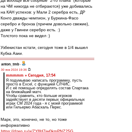
Да вообще все сборные "2-го плана" (которые
на ЧМ никогда не отбираются) уже добивались
на КАН успехов: у Мали 2 серебра есть, ДР
Конго дважды чемпион, у Буркина-Фасо
серебро и бронза (причем довольно свежие),
даже у Гвинеи серебро есть. :)
Толстого пока не видел :)
Узбекистан кстати, сегодня тоже в 1/4 вышел
Кубка Азии.
anton_tmb
-
30 янв 2024 19:36
mmmmm » Сегодня, 17:54
Я подумываю написать программку, пусть
просто в Excel, с функцией СЛЧИС.
И с её помощью определять состав Спартака
на ближайший матч.
Чтобы сравнить, кто больше игроков
задействует в десяти первых официальных
играх СМ 2024 года - я с моей программой
или Гильермо Абаскаль Перес.
Марк, это, конечно, не то, но тоже
информативно
https://dzen.ru/a/ZY8H7jw0kmPNZ25G