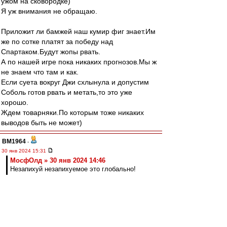
ужом на сковородке)
Я уж внимания не обращаю.
Приложит ли бамжей наш кумир фиг знает.Им
же по сотке платят за победу над
Спартаком.Будут жопы рвать.
А по нашей игре пока никаких прогнозов.Мы ж
не знаем что там и как.
Если суета вокруг Джи схлынула и допустим
Соболь готов рвать и метать,то это уже
хорошо.
Ждем товарняки.По которым тоже никаких
выводов быть не может)
BM1964
-
30 янв 2024 15:31
МосфОлд » 30 янв 2024 14:46
Незапихуй незапихуемое это глобально!
Да, мне тоже понравилось.
Nevladimirovi4
-