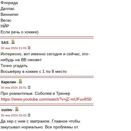
Флорида
Даллас
Виннипег
Вегас
НЙР
Если речь о хоккее)
SAS
-
30 янв 2024 21:03
Интересно, вот именно сегодня и сейчас, кто-
нибудь на ВВ сможет
Точно угадать
Восьмёрку в хоккее с 1 по 8 место
Карелин
-
30 янв 2024 20:51
Про романтизьм. Соболев и Тренер
https://www.youtube.com/watch?v=jZ-mUFuv8S0
suslov
-
30 янв 2024 20:43
Да хер с ним с завтраком. Главное чтобы
закусывал нормально. Все проблемы от