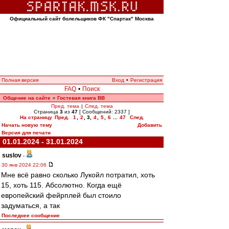
Официальный сайт болельщиков ФК "Спартак" Москва
Полная версия
Вход
•
Регистрация
FAQ
•
Поиск
Общение на сайте
Гостевая книга ВВ
»
Пред. тема
|
След. тема
Страница
3
из
47
[ Сообщений: 2337 ]
На страницу
Пред.
1
,
2
,
3
,
4
,
5
,
6
...
47
След.
Начать новую тему
Добавить
Версия для печати
01.01.2024 - 31.01.2024
suslov
-
30 янв 2024 22:06
Мне всё равно сколько Лукойл потратил, хоть
15, хоть 115. Абсолютно. Когда ещё
европейский фейрплей был стоило
задуматься, а так
Последнее сообщение