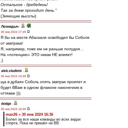
Остальное - дребедень!
Так за днем проходит день."
(Зияющие высоты)
Леонидыч
-
30 янв 2024 17:26
Я бы на месте Абаскаля освободил бы Соболя
от завтрака!
Я, например, тоже ем не раньше полудня…
На «потенцию» ЭТО никак НЕ влияет!
;)
alek.vladimir
-
30 янв 2024 16:49
ща в дубаях Соболь опять завтрак проипет и
будет ВВам в одном флаконе наконечник в
оттяжке )))
dodge
-
30 янв 2024 16:46
man26 » 30 янв 2024 16:36
Болел за все наши команды во всех видах
спорта. Пока не пришёл на ВВ.