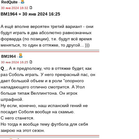
RedQuite
-
30 янв 2024 16:32
BM1964 » 30 янв 2024 16:25
А ещё вполне вероятен третий вариант - они
будут играть в два абсолютно равнозначных
форварда (по позиции), т.е. будут всё время
меняться, то один в оттяжке, то другой... )))
BM1964
-
30 янв 2024 16:25
Q_
, А я предположу, что в оттяжке будет, как
раз Соболь играть. У него прекрасный пас, он
дает большой объем и в роли "опорного
нападающего отлично смотрится. А Угол
больше типаж Веллингтона. Он игрок
штрафной.
Ну если, конечно, наш испанский гений не
посадит Соболя вообще на скамью.
С него станется.
Но тогда я вообще тему футбола для себя
закрою на этот сезон.