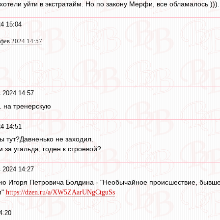
отели уйти в экстратайм. Но по закону Мерфи, все обламалось ))).
4 15:04
 фев 2024 14:57
 2024 14:57
. на тренерскую
4 14:51
ы тут?Давненько не заходил.
 за угальда, годен к строевой?
 2024 14:27
лею Игоря Петровича Болдина - "Необычайное происшествие, бывш
м"
https://dzen.ru/a/XW5ZAarUNgCtguSs
4:20