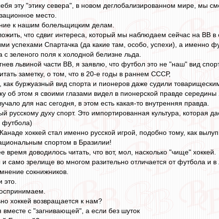
ебя эту "этику севера", в новом деглобализированном мире, мы с
зационное место.
ение к нашим болельщицким делам.
ожить, что сдвиг интереса, который мы наблюдаем сейчас на ВВ в
ми успехами Спартачка (да какие там, особо, успехи), а именно 
 с зеленого поля к холодной белизне льда.
гнев львиной части ВВ, я заявлю, что футбол это не "наш" вид спор
итать заметку, о том, что в 20-е годы в раннем СССР,
 как буржуазный вид спорта и пионеров даже судили товарищески
тку об этом я своими глазами видел в пионерской правде середины 
вучало для нас сегодня, в этом есть какая-то внутренняя правда.
ый русскому духу спорт. Это импортированная культура, которая д
 футбола)
Канаде хоккей стал именно русской игрой, подобно тому, как вылу
 национальным спортом в Бразилии!
е время доводилось читать, что вот, мол, насколько "чище" хоккей.
 и само зрелище во многом разительно отличается от футбола и в
 мнение сокнижников.
и это.
 воспринимаем.
но хоккей возвращается к нам?
 вместе с "загнивающей", а если без шуток