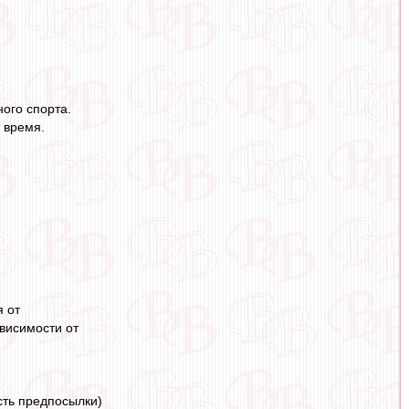
ного спорта.
е время.
я от
ависимости от
сть предпосылки)