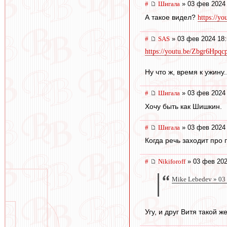
#
Шигала
» 03 фев 2024 
А такое видел?
https://
#
SAS
» 03 фев 2024 18:
https://youtu.be/Zbgr6Hp
Ну что ж, время к ужину..
#
Шигала
» 03 фев 2024 
Хочу быть как Шишкин.
#
Шигала
» 03 фев 2024 
Когда речь заходит про 
#
Nikiforoff
» 03 фев 202
Mike Lebedev » 03
Угу, и друг Витя такой ж