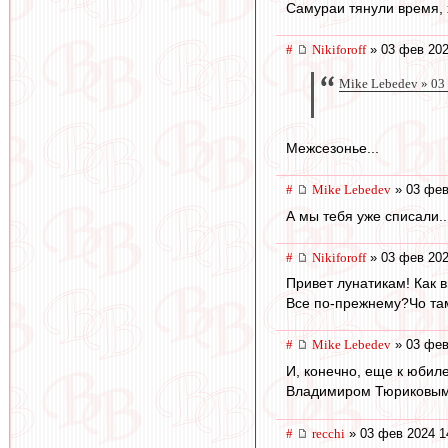
Самураи тянули время, х
#
Nikiforoff
» 03 фев 202
Mike Lebedev » 03
Межсезонье...
#
Mike Lebedev
» 03 фев
А мы тебя уже списали..
#
Nikiforoff
» 03 фев 202
Привет лунатикам! Как в
Все по-прежнему?Чо там
#
Mike Lebedev
» 03 фев
И, конечно, еще к юби
Владимиром Тюриковы
#
recchi
» 03 фев 2024 1