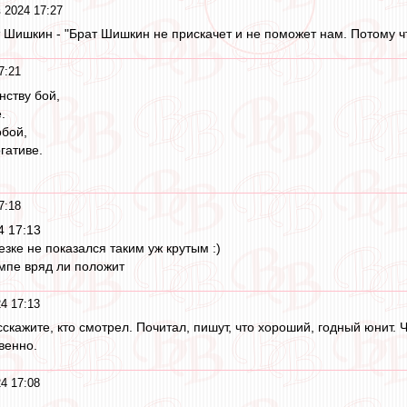
 2024 17:27
ат Шишкин - "Брат Шишкин не прискачет и не поможет нам. Потому ч
7:21
нству бой,
.
обой,
гативе.
7:18
4 17:13
езке не показался таким уж крутым :)
емпе вряд ли положит
4 17:13
сскажите, кто смотрел. Почитал, пишут, что хороший, годный юнит. 
венно.
4 17:08