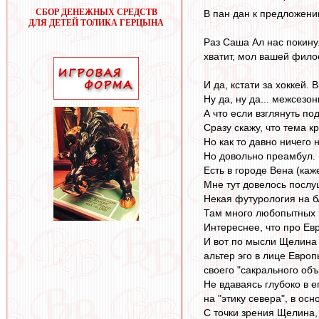
СБОР ДЕНЕЖНЫХ СРЕДСТВ
В пан дан к предложени
ДЛЯ ДЕТЕЙ ТОЛИКА ГЕРЦЫНА
Раз Саша Ал нас покинул
хватит, мол вашей фило
И да, кстати за хоккей.
Ну да, ну да... межсезон
А что если взглянуть по
Сразу скажу, что тема к
Но как то давно ничего 
Но довольно преамбул.
Есть в городе Вена (ка
Мне тут довелось послу
Некая футурология на б
Там много любопытных п
Интереснее, что про Евр
И вот по мысли Щелина 
альтер эго в лице Евро
своего "сакрального объ
Не вдаваясь глубоко в ег
на "этику севера", в ос
С точки зрения Щелина,