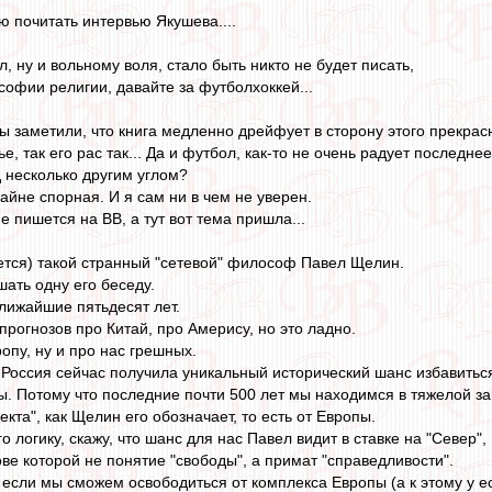
ю почитать интервью Якушева....
, ну и вольному воля, стало быть никто не будет писать,
софии религии, давайте за футболхоккей...
 Вы заметили, что книга медленно дрейфует в сторону этого прекрас
ье, так его рас так... Да и футбол, как-то не очень радует последне
д несколько другим углом?
райне спорная. И я сам ни в чем не уверен.
не пишется на ВВ, а тут вот тема пришла...
жется) такой странный "сетевой" философ Павел Щелин.
шать одну его беседу.
лижайшие пятьдесят лет.
рогнозов про Китай, про Амерису, но это ладно.
опу, ну и про нас грешных.
Россия сейчас получила уникальный исторический шанс избавитьс
пы. Потому что последние почти 500 лет мы находимся в тяжелой з
екта", как Щелин его обозначает, то есть от Европы.
о логику, скажу, что шанс для нас Павел видит в ставке на "Север",
нове которой не понятие "свободы", а примат "справедливости".
 если мы сможем освободиться от комплекса Европы (а к этому у е