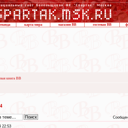
оманда
карта мира
магазин ВВ
гостевая ВВ
ф
вая книга ВВ
24
Сообщен
 22:53