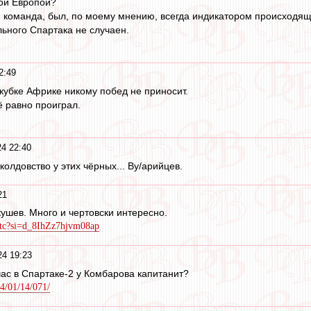
ой Европой?
я команда, был, по моему мнению, всегда индикатором происходящ
льного Спартака не случаен.
2:49
 кубке Африке никому побед не приносит.
 равно проиграл.
4 22:40
колдовство у этих чёрных... Ву/арийцев.
21
ушев. Много и чертовски интересно.
Xtc?si=d_8IhZz7hjvm08ap
4 19:23
йчас в Спартаке-2 у Комбарова капитанит?
4/01/14/071/