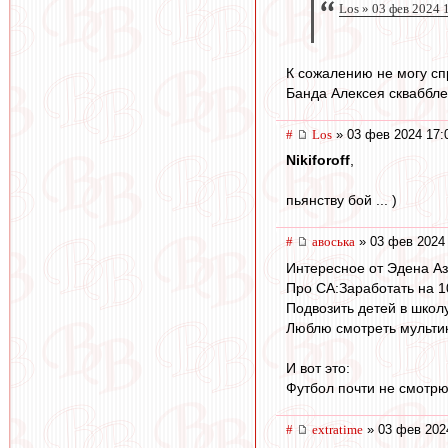
Los » 03 фев 2024 
К сожалению не могу сп
Банда Алексея сквабблер
#
Los
» 03 фев 2024 17:
Nikiforoff
,
пьянству бой ... )
#
авоська
» 03 фев 2024 
Интересное от Эдена Аз
Про СА:Заработать на 1
Подвозить детей в школ
Люблю смотреть мультик
И вот это:
Футбол почти не смотрю
#
extratime
» 03 фев 202