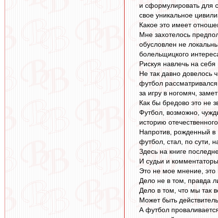
и сформулировать для с
свое уникальное цивили
Какое это имеет отнош
Мне захотелось предпол
обусловлен не локальны
болельщицкого интереса
Рискуя навлечь на себя 
Не так давно довелось ч
футбол рассматривался,
за игру в ногомяч, заме
Как бы бредово это не з
Футбол, возможно, чужд
историю отечественного
Напротив, рожденный в 
футбол, стал, по сути,
Здесь на книге последне
И судьи и комментаторы
Это не мое мнение, это
Дело не в том, правда л
Дело в том, что мы так
Может быть действитель
А футбол проваливается