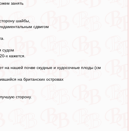
можем занять
 сторону шайбы,
фундаментальным сдвигом
та.
м судом
20-х кажется.
ает на нашей почве скудные и худосочные плоды (см
пившийся на британских островах
 лучшую сторону.