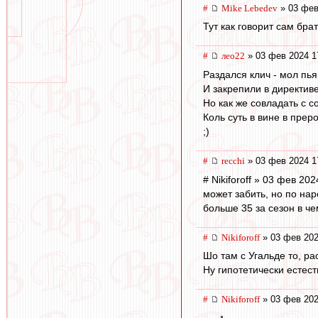
#
Mike Lebedev
» 03 фев
Тут как говорит сам бр
#
лео22
» 03 фев 2024 1
Раздался клич - мол пья
И закрепили в директиве
Но как же совладать с с
Коль суть в вине в преро
;)
#
recchi
» 03 фев 2024 1
# Nikiforoff » 03 фев 202
может забить, но по нар
больше 35 за сезон в ч
#
Nikiforoff
» 03 фев 202
Шо там с Угальде то, ра
Ну гипотетически естест
#
Nikiforoff
» 03 фев 202