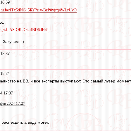
18:59
youtu.be/lTx5dNG_5RY?si=-BzP0vjrq4WLrUvO
51
qcpg?si=AStOK2O4ufBD6dH4
. Закусим -:)
18:37
18:24
пьянство на ВВ, и все эксперты выступают. Это самый лузер момент
4 17:37
 фев 2024 17:27
е распесдяй, а ведь могет.