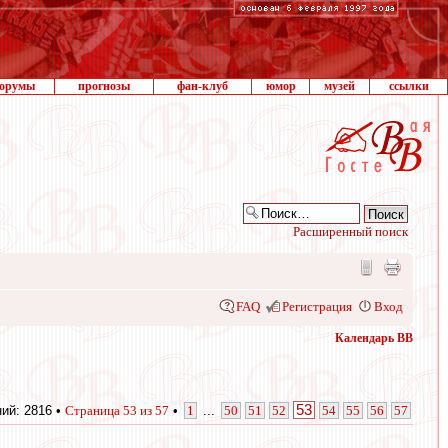
орумы
прогнозы
фан-клуб
юмор
музей
ссылки
Расширенный поиск
FAQ
Регистрация
Вход
Календарь ВВ
53
ий: 2816 •
Страница
53
из
57
•
1
...
50
51
52
54
55
56
57