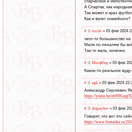
старческой и импотентн
А Спартак, как народна
Так может и крах футбо
Как и взлет хоккейного?
#
recchi
» 03 фев 2024 2
чего-то большинство на
Мали по пеналям бы всё
Так-то жаль, конечно.
#
МосфОлд
» 03 фев 202
Какое-то реальное вуду-
#
agk
» 03 фев 2024 22:
Александр Сергеевич Як
https://youtu.be/ehN9Guqf
#
dispatcher
» 03 фев 202
Говорят, что вот это се
https://www.fontanka.ru/201