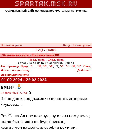
Официальный сайт болельщиков ФК "Спартак" Москва
Полная версия
Вход
•
Регистрация
FAQ
•
Поиск
Общение на сайте
Гостевая книга ВВ
»
Пред. тема
|
След. тема
Страница
53
из
57
[ Сообщений: 2816 ]
На страницу
Пред.
1
...
50
,
51
,
52
,
53
,
54
,
55
,
56
,
57
След.
Начать новую тему
Добавить
Версия для печати
01.02.2024 - 29.02.2024
BM1964
-
03 фев 2024 22:53
В пан дан к предложению почитать интервью
Якушева....
Раз Саша Ал нас покинул, ну и вольному воля,
стало быть никто не будет писать,
хватит, мол вашей философии религии,