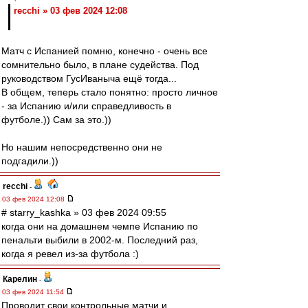
recchi » 03 фев 2024 12:08
Матч с Испанией помню, конечно - очень все
сомнительно было, в плане судейства. Под
руководством ГусИваныча ещё тогда...
В общем, теперь стало понятно: просто личное
- за Испанию и/или справедливость в
футболе.)) Сам за это.))
Но нашим непосредственно они не
подгадили.))
recchi
-
03 фев 2024 12:08
# starry_kashka » 03 фев 2024 09:55
когда они на домашнем чемпе Испанию по
пенальти выбили в 2002-м. Последний раз,
когда я ревел из-за футбола :)
Карелин
-
03 фев 2024 11:54
Проводит свои контрольные матчи и