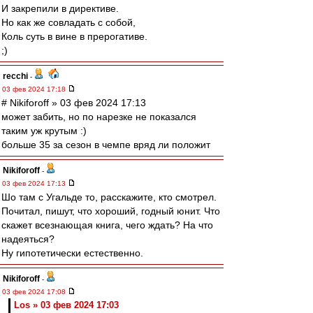
И закрепили в директиве.
Но как же совладать с собой,
Коль суть в вине в прерогативе.
;)
recchi
-
03 фев 2024 17:18
# Nikiforoff » 03 фев 2024 17:13
может забить, но по нарезке не показался
таким уж крутым :)
больше 35 за сезон в чемпе вряд ли положит
Nikiforoff
-
03 фев 2024 17:13
Шо там с Угальде то, расскажите, кто смотрел.
Почитал, пишут, что хороший, годный юнит. Что
скажет всезнающая книга, чего ждать? На что
надеяться?
Ну гипотетически естественно.
Nikiforoff
-
03 фев 2024 17:08
Los » 03 фев 2024 17:03