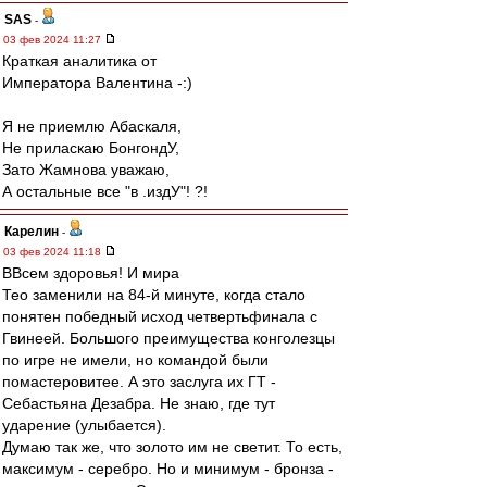
SAS
-
03 фев 2024 11:27
Краткая аналитика от
Императора Валентина -:)
Я не приемлю Абаскаля,
Не приласкаю БонгондУ,
Зато Жамнова уважаю,
А остальные все "в .издУ"! ?!
Карелин
-
03 фев 2024 11:18
ВВсем здоровья! И мира
Тео заменили на 84-й минуте, когда стало
понятен победный исход четвертьфинала с
Гвинеей. Большого преимущества конголезцы
по игре не имели, но командой были
помастеровитее. А это заслуга их ГТ -
Себастьяна Дезабра. Не знаю, где тут
ударение (улыбается).
Думаю так же, что золото им не светит. То есть,
максимум - серебро. Но и минимум - бронза -