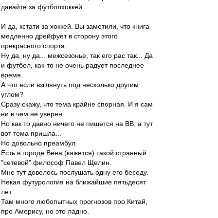
давайте за футболхоккей...
И да, кстати за хоккей. Вы заметили, что книга
медленно дрейфует в сторону этого
прекрасного спорта.
Ну да, ну да... межсезонье, так его рас так... Да
и футбол, как-то не очень радует последнее
время.
А что если взглянуть под несколько другим
углом?
Сразу скажу, что тема крайне спорная. И я сам
ни в чем не уверен.
Но как то давно ничего не пишется на ВВ, а тут
вот тема пришла...
Но довольно преамбул.
Есть в городе Вена (кажется) такой странный
"сетевой" философ Павел Щелин.
Мне тут довелось послушать одну его беседу.
Некая футурология на ближайшие пятьдесят
лет.
Там много любопытных прогнозов про Китай,
про Амерису, но это ладно.