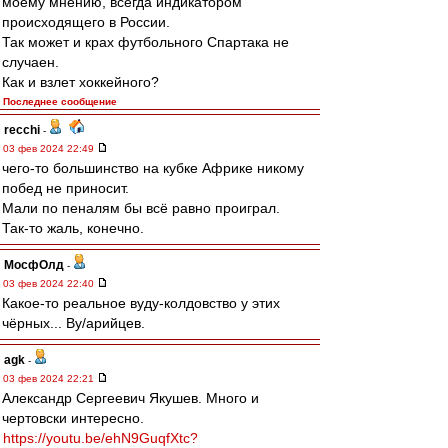
моему мнению, всегда индикатором
происходящего в России.
Так может и крах футбольного Спартака не
случаен.
Как и взлет хоккейного?
Последнее сообщение
recchi
-
03 фев 2024 22:49
чего-то большинство на кубке Африке никому
побед не приносит.
Мали по пеналям бы всё равно проиграл.
Так-то жаль, конечно.
МосфОлд
-
03 фев 2024 22:40
Какое-то реальное вуду-колдовство у этих
чёрных... Ву/арийцев.
agk
-
03 фев 2024 22:21
Александр Сергеевич Якушев. Много и
чертовски интересно.
https://youtu.be/ehN9GuqfXtc?