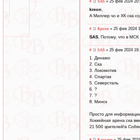
#
SAS
» 25 фев 2024 20:
kreon
,
А Миллер чо и ХК ска с
#
Креон
» 25 фев 2024 1
SAS
, Потому, что в МС
#
SAS
» 25 фев 2024 19:
1. Динамо
2. Ска
3. Локомотив
4. Спартак
5. Северсталь
6. ?
7. ?
8. Минск
Просто для информации
Хоккейная арена ска в
21 500 зрителей!а Собяни
#
Карелин
» 25 фев 2024