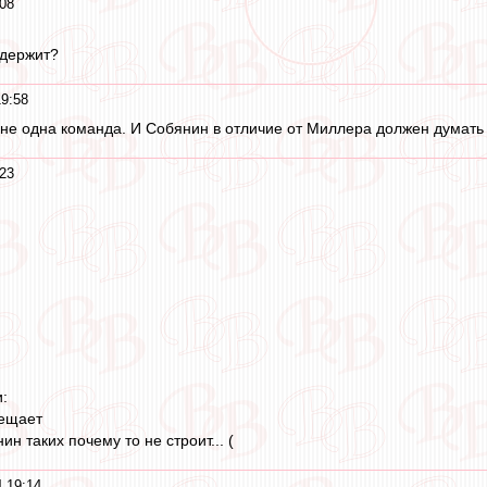
08
одержит?
9:58
К не одна команда. И Собянин в отличие от Миллера должен думать
23
:
мещает
н таких почему то не строит... (
 19:14