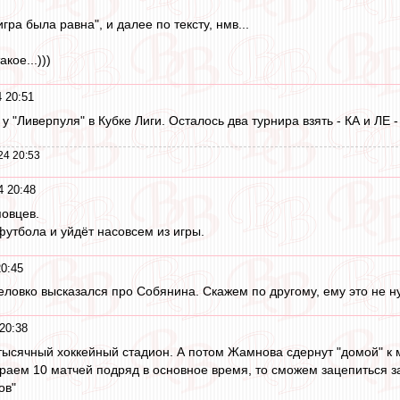
игра была равна", и далее по тексту, нмв...
кое...)))
 20:51
 "Ливерпуля" в Кубке Лиги. Осталось два турнира взять - КА и ЛЕ 
24 20:53
4 20:48
овцев.
футбола и уйдёт насовсем из игры.
0:45
неловко высказался про Собянина. Скажем по другому, ему это не н
20:38
тысячный хоккейный стадион. А потом Жамнова сдернут "домой" к 
раем 10 матчей подряд в основное время, то сможем зацепиться 
ов"