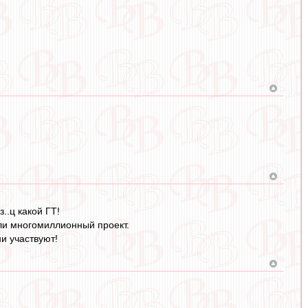
з..ц какой ГТ!
али многомиллионный проект.
и участвуют!