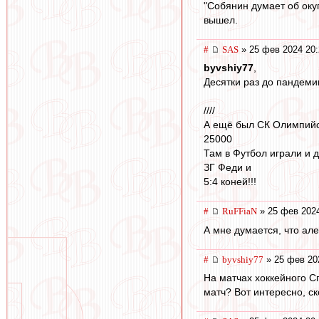
"Собянин думает об оку
вышел.
#
SAS
» 25 фев 2024 20:
byvshiy77
,
Десятки раз до пандеми
////
А ещё был СК Олимпий
25000
Там в Футбол играли и 
ЗГ Феди и
5:4 коней!!!
#
RuFFiaN
» 25 фев 2024
А мне думается, что ал
#
byvshiy77
» 25 фев 20
На матчах хоккейного С
матч? Вот интересно, с