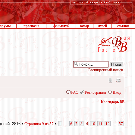
орумы
прогнозы
фан-клуб
юмор
музей
ссылки
Расширенный поиск
FAQ
Регистрация
Вход
Календарь ВВ
9
ений: 2816 •
Страница
9
из
57
•
1
...
6
7
8
10
11
12
...
57