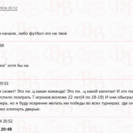
2024 20:52
 начале, либо футбол это не твоё.
58
на" хотя бы на
20:53
 сюжет! Это пи..ц какая команда! Это пи...ц какой капитан! И это пи
 успело поиграть 7 игроков моложе 22 лет(4 по 18-19) И они обыгр
ра, но я буду искренне желать им победы во всех турнирах, где он
ко хлопнуть дверью.
4 20:52
20:48