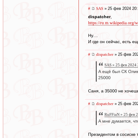
#
SAS
» 25 фев 2024 20:
dispatcher
,
https://ru.m.wikipedia.o
Ну....
И где он сейчас, есть е
#
dispatcher
» 25 фев 202
SAS » 25 фев 2024 
А ещё был СК Оли
25000
Саня, а 35000 не хочеш
#
dispatcher
» 25 фев 202
RuFFiaN » 25 фев 
А мне думается, чт
Президентом в сосиске 