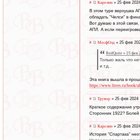
#
Карелин
» 25 фев 2024
В этом туре верхушка А
обладать "Челси" в фин
Вот думаю в этой связи,
АПЛ. А если переигровка
#
МосфОлд
» 25 фев 202
RedQuite » 25 фев 
Только жаль что н
и.т.д...
Эта книга вышла в прошл
https://www.litres.ru/book/
#
Трувор
» 25 фев 2024 
Краткое содержание утр
Сторонник 1922? Болей 
#
Карелин
» 25 фев 2024
История "Спартака" нео