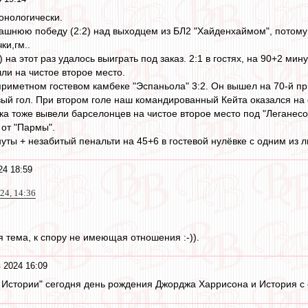
онологически.
ашнюю победу (2:2) над выходцем из БЛ2 "Хайденхаймом", потому
ки,гм..
) на этот раз удалось выиграть под заказ. 2:1 в гостях, на 90+2 м
шли на чистое второе место.
риметном гостевом камбеке "Эспаньола" 3:2. Он вышел на 70-й при
вый гол. При втором голе наш командированный Кейта оказался на 
ка тоже вывели барселонцев на чистое второе место под "Леганесом
 от "Пармы".
уты + незабитый пенальти на 45+6 в гостевой нулёвке с одним из л
24 18:59
24, 14:36
я тема, к спору не имеющая отношения :-)).
 2024 16:09
в Истории" сегодня день рождения Джорджа Харрисона и История с