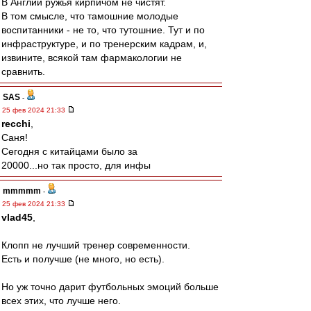
В Англии ружья кирпичом не чистят.
В том смысле, что тамошние молодые
воспитанники - не то, что тутошние. Тут и по
инфраструктуре, и по тренерским кадрам, и,
извините, всякой там фармакологии не
сравнить.
SAS
-
25 фев 2024 21:33
recchi
,
Саня!
Сегодня с китайцами было за
20000...но так просто, для инфы
mmmmm
-
25 фев 2024 21:33
vlad45
,
Клопп не лучший тренер современности.
Есть и получше (не много, но есть).
Но уж точно дарит футбольных эмоций больше
всех этих, что лучше него.