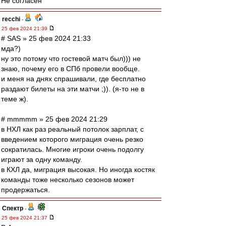
Не согласен
recchi
-
25 фев 2024 21:39
# SAS » 25 фев 2024 21:33
мда?)
ну это потому что гостевой матч был))) не
знаю, почему его в СПб провели вообще.
и меня на днях спрашивали, где бесплатно
раздают билеты на эти матчи ;)). (я-то не в
теме ж).
# mmmmm » 25 фев 2024 21:29
в НХЛ как раз реальный потолок зарплат, с
введением которого миграция очень резко
сократилась. Многие игроки очень подолгу
играют за одну команду.
в КХЛ да, миграция высокая. Но иногда костяк
команды тоже несколько сезонов может
продержаться.
Спектр
-
25 фев 2024 21:37