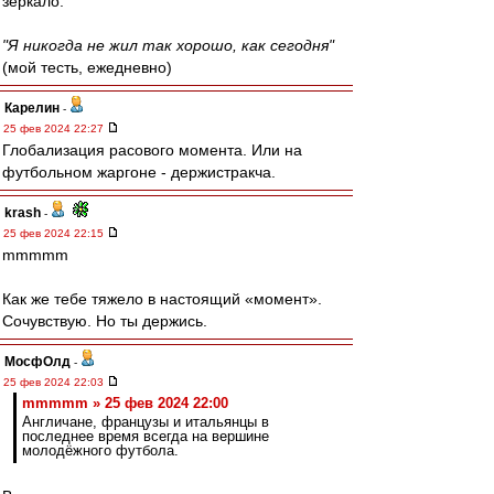
зеркало.
"Я никогда не жил так хорошо, как сегодня"
(мой тесть, ежедневно)
Карелин
-
25 фев 2024 22:27
Глобализация расового момента. Или на
футбольном жаргоне - держистракча.
krash
-
25 фев 2024 22:15
mmmmm
Как же тебе тяжело в настоящий «момент».
Сочувствую. Но ты держись.
МосфОлд
-
25 фев 2024 22:03
mmmmm » 25 фев 2024 22:00
Англичане, французы и итальянцы в
последнее время всегда на вершине
молодёжного футбола.