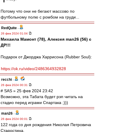
Потому что они не бегают массово по
футбольному полю с ромбом на груди...
RedQuite
-
26 фев 2024 01:04
Михаила Мамонт (78), Алексея man26 (56) с
ДР!!!
Подарок от Джорджа Харрисона (Rubber Soul):
https://ok.ru/video/2486364932828
recchi
-
26 фев 2024 00:31
# SAS » 25 фев 2024 23:42
Возможно, эта Табата будет рэп читать на
стадио перед играми Спартака ;)))
man26
-
26 фев 2024 00:01
122 года со дня рождения Николая Петровича
Старостина.