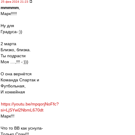
25 фев 2024 21:23
mmmmm
,
Марк!!!!!
Ну для
Градуса-:))
2 марта
Близко, близка.
Ты подрасти
Моя ....,!!! -:)))
О она вернётся
Команда Спартак и
Футбольная,
И хоккейная
https://youtu.be/mpqorjNoFfc?
si=LjSYwl2NbmL670dt
Марк!!!
Что то ВВ как уснула-
Только Срач!!!