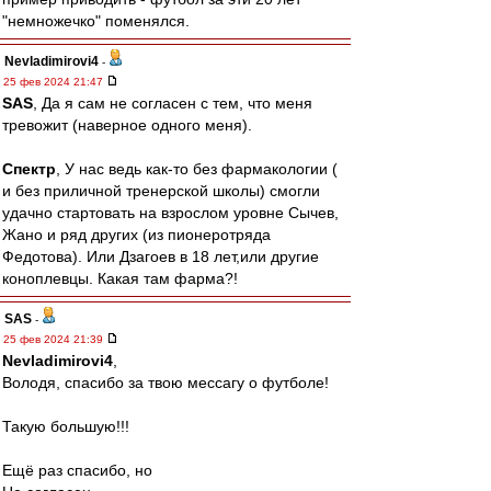
"немножечко" поменялся.
Nevladimirovi4
-
25 фев 2024 21:47
SAS
, Да я сам не согласен с тем, что меня
тревожит (наверное одного меня).
Спектр
, У нас ведь как-то без фармакологии (
и без приличной тренерской школы) смогли
удачно стартовать на взрослом уровне Сычев,
Жано и ряд других (из пионеротряда
Федотова). Или Дзагоев в 18 лет,или другие
коноплевцы. Какая там фарма?!
SAS
-
25 фев 2024 21:39
Nevladimirovi4
,
Володя, спасибо за твою мессагу о футболе!
Такую большую!!!
Ещё раз спасибо, но