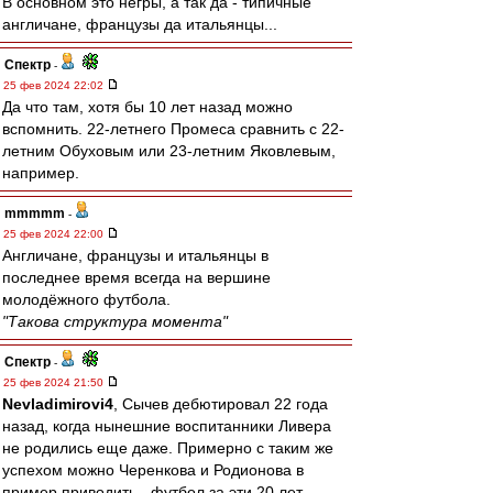
В основном это негры, а так да - типичные
англичане, французы да итальянцы...
Спектр
-
25 фев 2024 22:02
Да что там, хотя бы 10 лет назад можно
вспомнить. 22-летнего Промеса сравнить с 22-
летним Обуховым или 23-летним Яковлевым,
например.
mmmmm
-
25 фев 2024 22:00
Англичане, французы и итальянцы в
последнее время всегда на вершине
молодёжного футбола.
"Такова структура момента"
Спектр
-
25 фев 2024 21:50
Nevladimirovi4
, Сычев дебютировал 22 года
назад, когда нынешние воспитанники Ливера
не родились еще даже. Примерно с таким же
успехом можно Черенкова и Родионова в
пример приводить - футбол за эти 20 лет