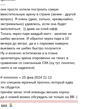
----
они просто хотели построить самую
вместительную арену в стране (зачем - другой
вопрос). Я очень (дико, сильно, чрезвычайно,
экстремально) удивлюсь, если она будет
заполняться. :)) даже на плей-офф.
Топать через парк каждый матч - занятие не
шибко веселое. И обратно через парк в 10
вечера до метро. да и с парковки наверно
выезжать не шибко быстро получится.
Ну и конечно эстетически и в плане
архитектуры арена откровенно не тянет, в
сравнении со снесенным СКК (ну тут, понятно,
никто и не надеялся).
# mmmmm » 25 фев 2024 21:12
это слишком мрачный прогноз, который едва
ли сбудется.
причём запас этой команды весьма хорош.
да и хоккей можно обсуждать не только на ВВ :)
SAS
-