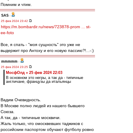
Помним и чтим.
SAS
-
25 фев 2024 23:42
https://m.bombardir.ru/news/723878-prom ... st-
ee-foto
Все, я спать - "моя сущность" это уже не
выдержит про Антоху и его новую пассию?!...-:)
mmmmm
-
25 фев 2024 23:25
МосфОлд » 25 фев 2024 22:03
В основном это негры, а так да - типичные
англичане, французы да итальянцы
Вадим Очевидность.
В Москве полно людей из нашего бывшего
Союза.
А так, да - типичные москвичи.
Жаль только, что омосквевших таджиков с
российским паспортом обучают футболу ровно