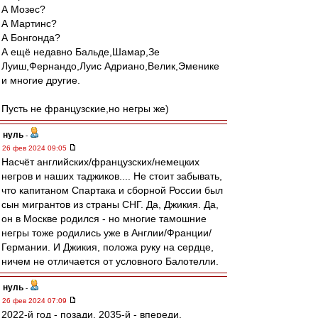
А Мозес?
А Мартинс?
А Бонгонда?
А ещё недавно Бальде,Шамар,Зе
Луиш,Фернандо,Луис Адриано,Велик,Эменике
и многие другие.
Пусть не французские,но негры же)
нуль
-
26 фев 2024 09:05
Насчёт английских/французских/немецких
негров и наших таджиков.... Не стоит забывать,
что капитаном Спартака и сборной России был
сын мигрантов из страны СНГ. Да, Джикия. Да,
он в Москве родился - но многие тамошние
негры тоже родились уже в Англии/Франции/
Германии. И Джикия, положа руку на сердце,
ничем не отличается от условного Балотелли.
нуль
-
26 фев 2024 07:09
2022-й год - позади. 2035-й - впереди.