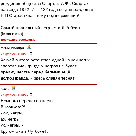
рождения общества Спартак. А ФК Спартак
навсегда 1922. И..., 122 года со дня рождения
Н.П.Старостина - тому подтверждение!
- - - - - - - - - - - - - - - - - - - -
Самый правильный негр - это Л.Робсон
(Максимка)
Последнее сообщение
tver-udomlya
-
26 фев 2024 10:33
Хоккей в итоге останется одной из немногих
спортивных игр, где у негров не будет
преимущества перед белыми ещё
долго.Правда, и здесь славян теснят
SAS
-
26 фев 2024 10:27
Немного переделав песню
Высоцкого?!:
- ох, негры,
ах, негры,
ух, негры, -
Кругом они в Футболе! ...