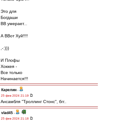
Это для
Богдаши
ВВ умерает...
А ВВот Хуй!!!!
,-:)))
И Плофы
Хоккея -
Все только
Начинается!!!
Карелин
-
25 фев 2024 21:19
Ансамбля "Троллинг Стонс", бгг..
vlad45
-
25 фев 2024 21:18
mmmmm
,
да все правильно