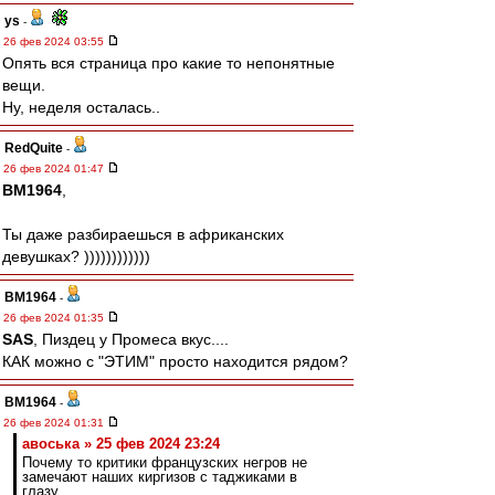
ys
-
26 фев 2024 03:55
Опять вся страница про какие то непонятные
вещи.
Ну, неделя осталась..
RedQuite
-
26 фев 2024 01:47
BM1964
,
Ты даже разбираешься в африканских
девушках? ))))))))))))
BM1964
-
26 фев 2024 01:35
SAS
, Пиздец у Промеса вкус....
КАК можно с "ЭТИМ" просто находится рядом?
BM1964
-
26 фев 2024 01:31
авоська » 25 фев 2024 23:24
Почему то критики французских негров не
замечают наших киргизов с таджиками в
глазу.