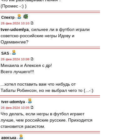
(Промес -:) )
Спектр
-
26 фев 2024 10:10
tver-udomlya
, сильнее ли в футбол играли
советско-российские негры Идову и
Одемвингие?
SAS
-
26 фев 2024 10:08
Михаила и Алексея с др!
Всего лучшего!!!
...хотел поставить вам что нибудь от
Табаты Робинсон, но не выбрал чего то (...-:)
tver-udomlya
-
26 фев 2024 10:05
Что делать, если негры в футбол играют
лучше, чем российские русские. Приходится
становится расистом.
авоська
-