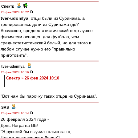
Спектр
-
26 фев 2024 10:22
tver-udomlya
, отцы были из Суринама, а
тренировались дети из Суринама где?
Возможно, среднестатистический негр лучше
физически оснащен для футбола, чем
среднестатистический белый, но для этого в
любом случае нужно его "правильно
приготовить".
tver-udomlya
-
26 фев 2024 10:16
Спектр » 26 фев 2024 10:10
"Вот нам бы парочку таких отцов из Суринама".
SAS
-
26 фев 2024 10:14
26 февраля 2024 года -
День Негра на ВВ!
"Я русский бы выучил только за то,
Что им разговаривал Ленин"!