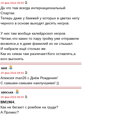
26 фев 2024 09:55
Да что там всегда интернациональный
Спартак.
Теперь даже у бамжей у которых в цветах нету
черного в основе выходят десять негров.
У них там вообще калейдоскоп негров.
Читаю,что каких-то пару тройку уже отправили
восвояси,а я даже фамилий их не слышал.
И набрали ещё столько же.
Как их симак там различает.Кого оставлять,а
кого выгонять.
wod
-
26 фев 2024 09:54
Алексея man26 с Днём Рождения!
С самыми-самыми наилучшими! ))
авоська
-
26 фев 2024 09:45
BM1964
,
Как не бегают с ромбом на груди?
А Промес?