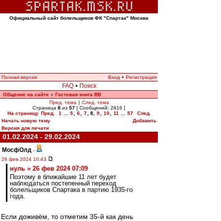
Официальный сайт болельщиков ФК "Спартак" Москва
Полная версия
Вход
•
Регистрация
FAQ
•
Поиск
Общение на сайте
Гостевая книга ВВ
»
Пред. тема
|
След. тема
Страница
8
из
57
[ Сообщений: 2816 ]
На страницу
Пред.
1
...
5
,
6
,
7
,
8
,
9
,
10
,
11
...
57
След.
Начать новую тему
Добавить
Версия для печати
01.02.2024 - 29.02.2024
МосфОлд
-
26 фев 2024 10:43
нуль » 26 фев 2024 07:09
Поэтому в ближайшие 11 лет будет
наблюдаться постепенный переход
болельщиков Спартака в партию 1935-го
года.
Если доживём, то отметим 35-й как день