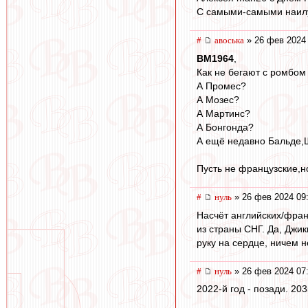
С самыми-самыми наилу
#
авоська
» 26 фев 2024 
BM1964
,
Как не бегают с ромбом
А Промес?
А Мозес?
А Мартинс?
А Бонгонда?
А ещё недавно Бальде,
Пусть не французские,н
#
нуль
» 26 фев 2024 09
Насчёт английских/фран
из страны СНГ. Да, Джи
руку на сердце, ничем н
#
нуль
» 26 фев 2024 07
2022-й год - позади. 203