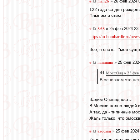
#
man26
» 26 фев 2024 
122 года со дня рожден
Помним и чтим.
#
SAS
» 25 фев 2024 23:
https://m.bombardir.ru/news
Все, я спать - "моя сущн
#
mmmmm
» 25 фев 202
МосфОлд » 25 фев 
В основном это нег
Вадим Очевидность.
В Москве полно людей 
А так, да - типичные мос
Жаль только, что омоск
#
авоська
» 25 фев 2024 
Когда меня спрашивают 