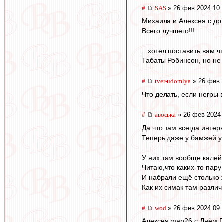
#
SAS
» 26 фев 2024 10:
Михаила и Алексея с др
Всего лучшего!!!
...хотел поставить вам ч
Табаты Робинсон, но не в
#
tver-udomlya
» 26 фев 
Что делать, если негры
#
авоська
» 26 фев 2024 
Да что там всегда инте
Теперь даже у бамжей у 
У них там вообще калей
Читаю,что каких-то пар
И набрали ещё столько 
Как их симак там различ
#
wod
» 26 фев 2024 09:
Алексея man26 с Днём 