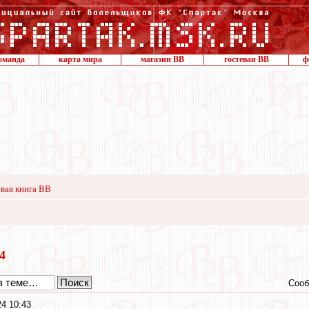
оманда
карта мира
магазин ВВ
гостевая ВВ
ф
вая книга ВВ
24
Сооб
4 10:43