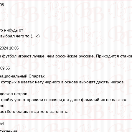
08
!
то нибудь от
ыбрал чего то (...-:)
2024 10:05
 в футбол играют лучше, чем российские русские. Приходится стано
09:55
рнациональный Спартак.
которых в цветах нету черного в основе выходят десять негров.
доскоп негров.
у тройку уже отправили восвояси,а я даже фамилий их не слышал.
же.
ает.Кого оставлять,а кого выгонять.
54
Рождения!