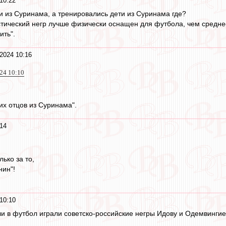
10:22
и из Суринама, а тренировались дети из Суринама где?
тический негр лучше физически оснащен для футбола, чем среднес
ить".
2024 10:16
24 10:10
их отцов из Суринама".
14
лько за то,
нин"!
10:10
ли в футбол играли советско-российские негры Идову и Одемвинги