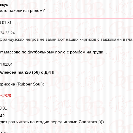
кус....
осто находится рядом?
 01:31
024 23:24
французских негров не замечают наших киргизов с таджиками в глаз
ют массово по футбольному полю с ромбом на груди...
4 01:04
лексея man26 (56) с ДР!!!
рисона (Rubber Soul):
4932828
0:31
:42
дет рэп читать на стадио перед играми Спартака ;)))