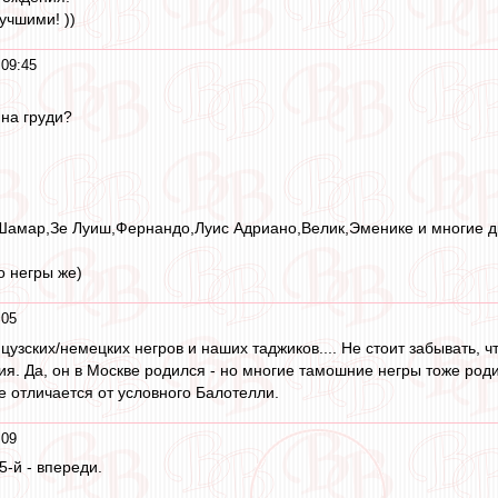
чшими! ))
09:45
 на груди?
Шамар,Зе Луиш,Фернандо,Луис Адриано,Велик,Эменике и многие д
о негры же)
:05
цузских/немецких негров и наших таджиков.... Не стоит забывать, 
кия. Да, он в Москве родился - но многие тамошние негры тоже ро
е отличается от условного Балотелли.
:09
5-й - впереди.