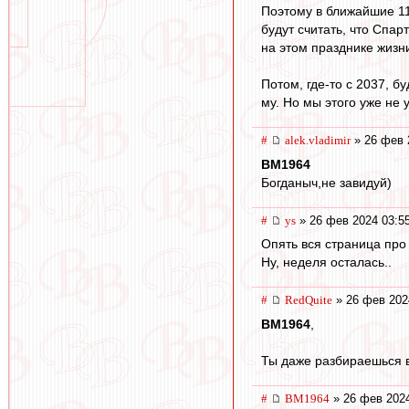
Поэтому в ближайшие 11
будут считать, что Спар
на этом празднике жизни
Потом, где-то с 2037, б
му. Но мы этого уже не 
#
alek.vladimir
» 26 фев 
BM1964
Богданыч,не завидуй)
#
ys
» 26 фев 2024 03:5
Опять вся страница про
Ну, неделя осталась..
#
RedQuite
» 26 фев 202
BM1964
,
Ты даже разбираешься в 
#
BM1964
» 26 фев 2024