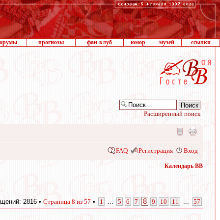
орумы
прогнозы
фан-клуб
юмор
музей
ссылки
Расширенный поиск
FAQ
Регистрация
Вход
Календарь ВВ
8
щений: 2816 •
Страница
8
из
57
•
1
...
5
6
7
9
10
11
...
57