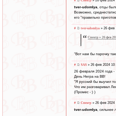
#
Спектр
» 26 фев 2024 
tver-udomlya
, отцы был
Возможно, среднестатис
его "правильно приготов
#
tver-udomlya
» 26 фев 
Спектр » 26 фев 20
"Вот нам бы парочку так
#
SAS
» 26 фев 2024 10:
26 февраля 2024 года -
День Негра на ВВ!
"Я русский бы выучил то
Что им разговаривал Ле
(Промес -:) )
#
Спектр
» 26 фев 2024 
tver-udomlya
, сильнее 