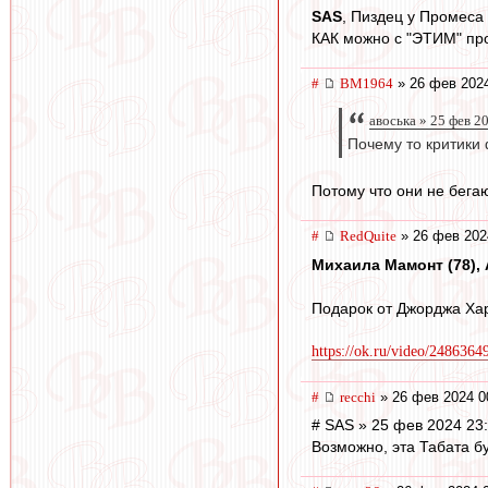
SAS
, Пиздец у Промеса в
КАК можно с "ЭТИМ" пр
#
BM1964
» 26 фев 2024
авоська » 25 фев 2
Почему то критики 
Потому что они не бега
#
RedQuite
» 26 фев 202
Михаила Мамонт (78), А
Подарок от Джорджа Хар
https://ok.ru/video/248636
#
recchi
» 26 фев 2024 0
# SAS » 25 фев 2024 23
Возможно, эта Табата бу