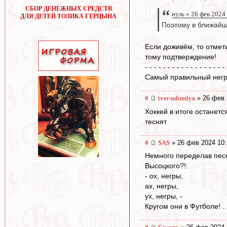
СБОР ДЕНЕЖНЫХ СРЕДСТВ
нуль » 26 фев 2024
ДЛЯ ДЕТЕЙ ТОЛИКА ГЕРЦЫНА
Поэтому в ближайш
Если доживём, то отмети
тому подтверждение!
- - - - - - - - - - - - - - - - - -
Самый правильный негр 
#
tver-udomlya
» 26 фев 
Хоккей в итоге останет
теснят
#
SAS
» 26 фев 2024 10:
Немного переделав пе
Высоцкого?!:
- ох, негры,
ах, негры,
ух, негры, -
Кругом они в Футболе! ..