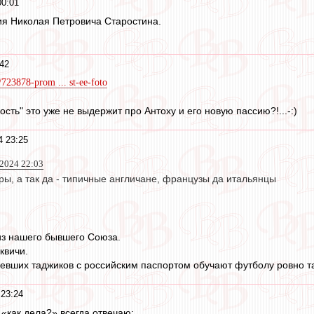
00:01
ия Николая Петровича Старостина.
42
/723878-prom ... st-ee-foto
ость" это уже не выдержит про Антоху и его новую пассию?!...-:)
4 23:25
2024 22:03
ры, а так да - типичные англичане, французы да итальянцы
из нашего бывшего Союза.
квичи.
вевших таджиков с российским паспортом обучают футболу ровно так
23:24
«как дела?» всегда отвечаю: