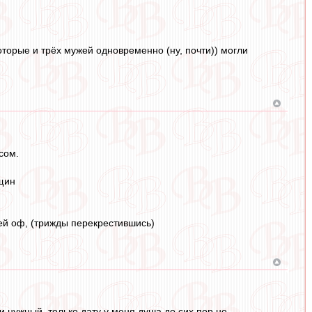
оторые и трёх мужей одновременно (ну, почти)) могли
сом.
нщин
лей оф, (трижды перекрестившись)
 нужный, только дату у меня душа до сих пор не