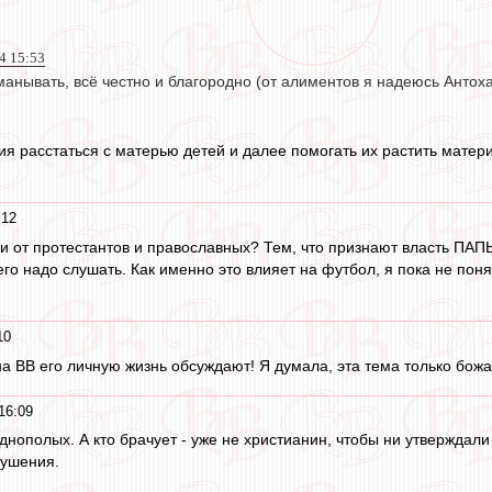
4 15:53
манывать, всё честно и благородно (от алиментов я надеюсь Антоха
ия расстаться с матерью детей и далее помогать их растить матери
:12
и от протестантов и православных? Тем, что признают власть ПАПЫ.
 его надо слушать. Как именно это влияет на футбол, я пока не пон
10
 ВВ его личную жизнь обсуждают! Я думала, эта тема только божам 
16:09
днополых. А кто брачует - уже не христианин, чтобы ни утверждал
ушения.