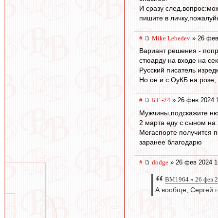
И сразу след.вопрос:мож
пишите в личку,пожалуй
#
Mike Lebedev
» 26 фев
Вариант решения - попро
стюарду на входе на се
Русский писатель изредк
Но он и с ОуКБ на розе,
#
Б.Г.-74
» 26 фев 2024 
Мужчины,подскажите н
2 марта еду с сыном на
Мегаспорте получится п
заранее благодарю
#
dodge
» 26 фев 2024 1
BM1964 » 26 фев 2
А вообще, Сергей г