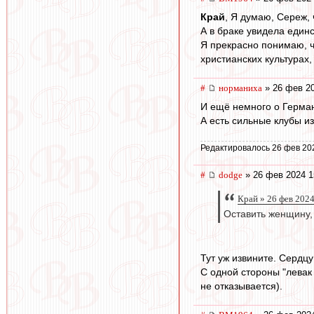
Край
, Я думаю, Сереж, 
А в браке увидела един
Я прекрасно понимаю, 
христианских культурах
#
норманиха
» 26 фев 20
И ещё немного о Герма
А есть сильные клубы и
Редактировалось 26 фев 20
#
dodge
» 26 фев 2024 1
Край » 26 фев 2024
Оставить женщину,
Тут уж извините. Сердц
С одной стороны "левак 
не отказывается).