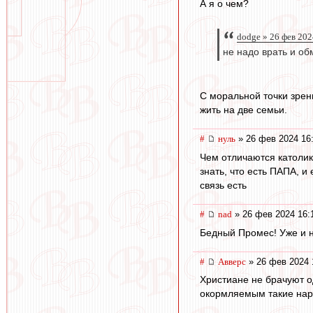
А я о чем?
dodge » 26 фев 202
не надо врать и об
С моральной точки зрен
жить на две семьи.
#
нуль
» 26 фев 2024 16
Чем отличаются католик
знать, что есть ПАПА, и
связь есть
#
nad
» 26 фев 2024 16:
Бедный Промес! Уже и на
#
Авверс
» 26 фев 2024 
Христиане не брачуют о
окормляемым такие нар