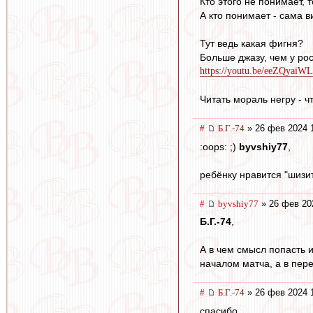
Кто этого не понимает, 
А кто понимает - сама в
Тут ведь какая фигня?
Больше джазу, чем у рос
https://youtu.be/eeZQya
Читать мораль негру - ч
#
Б.Г.-74
» 26 фев 2024 
:oops: ;)
byvshiy77
,
ребёнку нравится "шизи
#
byvshiy77
» 26 фев 20
Б.Г.-74
,
А в чем смысл попасть 
началом матча, а в пер
#
Б.Г.-74
» 26 фев 2024 
спасибо.