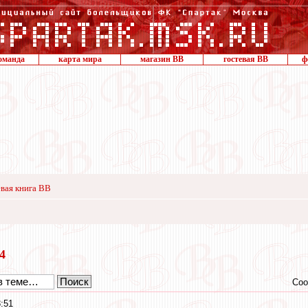
оманда
карта мира
магазин ВВ
гостевая ВВ
ф
вая книга ВВ
24
Соо
:51