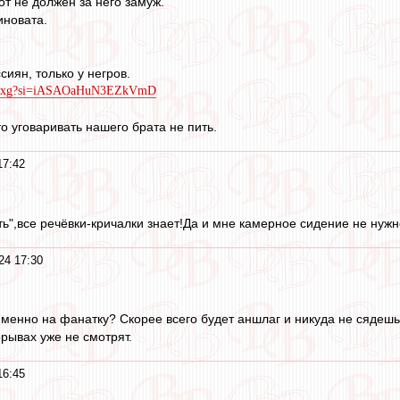
тот не должен за него замуж.
иновата.
сиян, только у негров.
iWLxg?si=iASAOaHuN3EZkVmD
то уговаривать нашего брата не пить.
17:42
ть",все речёвки-кричалки знает!Да и мне камерное сидение не нужн
24 17:30
именно на фанатку? Скорее всего будет аншлаг и никуда не сядешь
ерывах уже не смотрят.
16:45