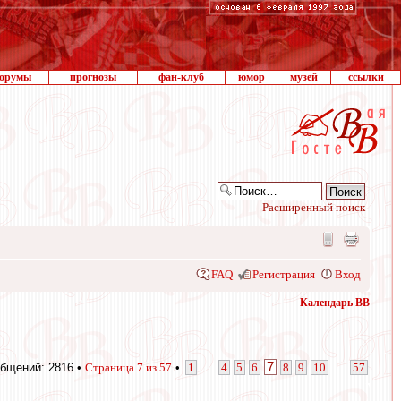
орумы
прогнозы
фан-клуб
юмор
музей
ссылки
Расширенный поиск
FAQ
Регистрация
Вход
Календарь ВВ
7
бщений: 2816 •
Страница
7
из
57
•
1
...
4
5
6
8
9
10
...
57