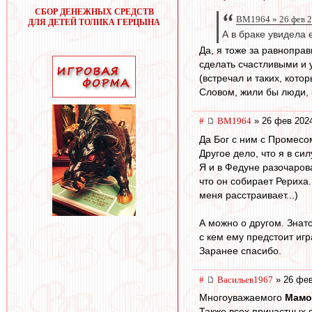
СБОР ДЕНЕЖНЫХ СРЕДСТВ
BM1964 » 26 фев 2
ДЛЯ ДЕТЕЙ ТОЛИКА ГЕРЦЫНА
А в браке увидела 
Да, я тоже за равнопра
сделать счастливыми и
(встречал и таких, кото
Словом, жили бы люди, 
#
BM1964
» 26 фев 2024
Да Бог с ним с Промесом
Другое дело, что я в си
Я и в Федуне разочарова
что он собирает Рериха
меня расстраивает...)
А можно о другом. Знат
с кем ему предстоит игр
Заранее спасибо.
#
Васильев1967
» 26 фев
Многоуважаемого
Мамо
Также всех причастных 