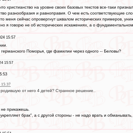
что христианство на уровне своих базовых текстов все-таки призна
ство разнообразия и равноправия. О чем есть соответствующие слов
что меня сейчас опровергнут шквалом исторических примеров, ун
, но я говорю не об исторических искажениях, а о фундаментально
24 15:57
нии.
з германского Поморья, где фамилии через одного -- Беловы?
24 15:57
5:53
 15:37
 родившую от него 4 детей? Странное решение..
у не прикажешь.
укрепляет брак", а с другой стороны - не надо врать и обманывать