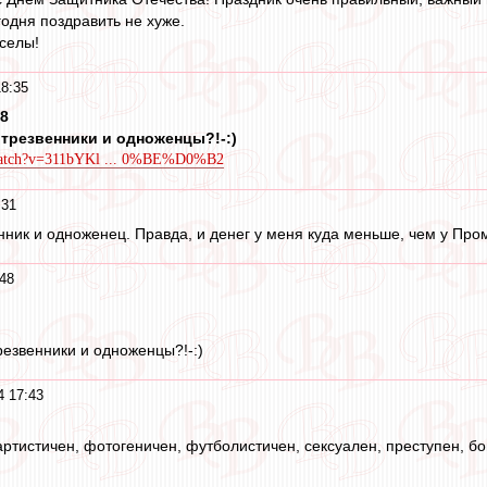
годня поздравить не хуже.
еселы!
8:35
48
е трезвенники и одноженцы?!-:)
/watch?v=311bYKl ... 0%BE%D0%B2
:31
енник и одноженец. Правда, и денег у меня куда меньше, чем у Про
48
трезвенники и одноженцы?!-:)
4 17:43
артистичен, фотогеничен, футболистичен, сексуален, преступен, бо