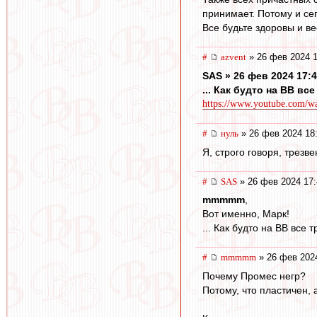
принимает. Потому и се
Все будьте здоровы и в
#
azvent
» 26 фев 2024 1
SAS » 26 фев 2024 17:
... Как будто на ВВ вс
https://www.youtube.com
#
нуль
» 26 фев 2024 18
Я, строго говоря, трезв
#
SAS
» 26 фев 2024 17:
mmmmm
,
Вот именно, Марк!
... Как будто на ВВ все 
#
mmmmm
» 26 фев 202
Почему Промес негр?
Потому, что пластичен, 