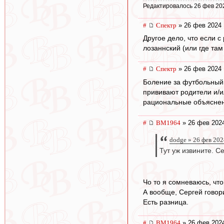
Редактировалось 26 фев 20
#
Спектр
» 26 фев 2024 
Другое дело, что если с
лозаннский (или где там
#
Спектр
» 26 фев 2024 
Боление за футбольный 
прививают родители и/и
рациональные объяснен
#
BM1964
» 26 фев 2024
dodge » 26 фев 202
Тут уж извините. С
Чо то я сомневаюсь, что
А вообще, Сергей говори
Есть разница.
#
BM1964
» 26 фев 2024