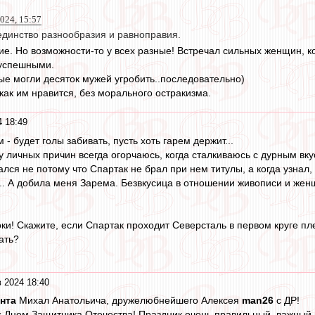
024, 15:57
единство разнообразия и равноправия.
вие. Но возможности-то у всех разные! Встречал сильных женщин, к
 успешными.
рые могли десяток мужей угробить..последовательно)
как им нравится, без морального остракизма.
 18:49
 - будет голы забивать, пусть хоть гарем держит...
лу личных причин всегда огорчаюсь, когда сталкиваюсь с дурным вку
лся не потому что Спартак не брал при нем титулы, а когда узнал,
... А добила меня Зарема. Безвкусица в отношении живописи и же
оки! Скажите, если Спартак проходит Северсталь в первом круге п
ать?
 2024 18:40
нта
Михал Анатольича, дружелюбнейшего Алексея
man26
с ДР!
с Днем Защитника Отечества! Праздник очень правильный, важный и