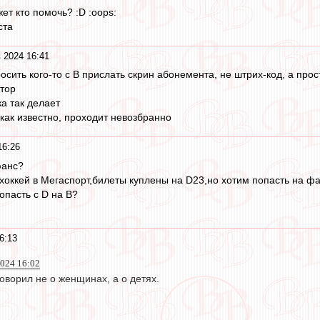
ет кто помочь? :D :oops:
ста
 2024 16:41
сить кого-то с В прислать скрин абонемента, не штрих-код, а прос
ктор
а так делает
 как известно, проходит невозбранно
16:26
юанс?
 хоккей в Мегаспорт,билеты куплены на D23,но хотим попасть на ф
опасть с D на B?
6:13
024 16:02
оворил не о женщинах, а о детях.