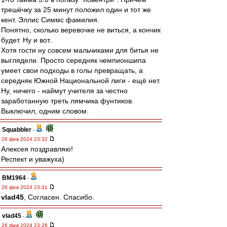
трешёчку за 25 минут положил один и тот же
кент. Эллис Симмс фамилия.
Понятно, сколько веревочке не виться, а кончик
будет. Ну и вот..
Хотя гости ну совсем мальчиками для битья не
выглядели. Просто середняк чемпионшипа
умеет свои подходы в голы превращать, а
середняк Южной Национальной лиги - ещё нет.
Ну, ничего - наймут учителя за честно
заработанную треть лямчика фунтиков.
Выключил, одним словом.
Squabbler
-
26 фев 2024 23:32
Алексея поздравляю!
Респект и уважуха)
BM1964
-
26 фев 2024 23:31
vlad45
, Согласен. Спасибо.
vlad45
-
26 фев 2024 23:26