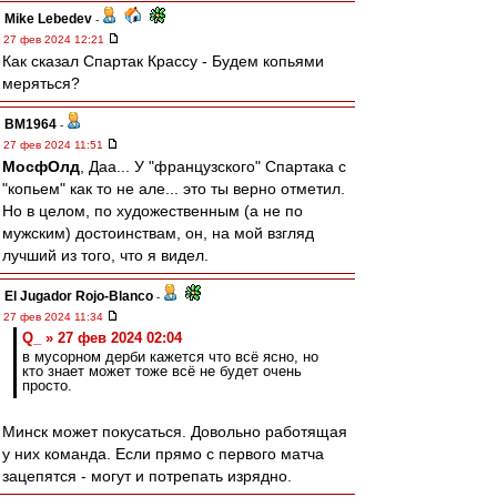
Mike Lebedev
-
27 фев 2024 12:21
Как сказал Спартак Крассу - Будем копьями
меряться?
BM1964
-
27 фев 2024 11:51
МосфОлд
, Даа... У "французского" Спартака с
"копьем" как то не але... это ты верно отметил.
Но в целом, по художественным (а не по
мужским) достоинствам, он, на мой взгляд
лучший из того, что я видел.
El Jugador Rojo-Blanco
-
27 фев 2024 11:34
Q_ » 27 фев 2024 02:04
в мусорном дерби кажется что всё ясно, но
кто знает может тоже всё не будет очень
просто.
Минск может покусаться. Довольно работящая
у них команда. Если прямо с первого матча
зацепятся - могут и потрепать изрядно.