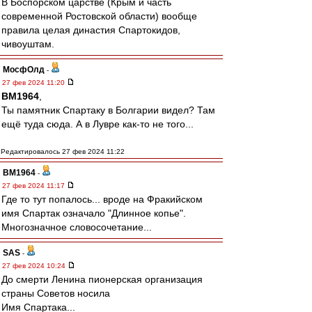
В Боспорском царстве (Крым и часть
современной Ростовской области) вообще
правила целая династия Спартокидов,
чивоуштам.
МосфОлд
-
27 фев 2024 11:20
BM1964
,
Ты памятник Спартаку в Болгарии видел? Там
ещё туда сюда. А в Лувре как-то не того...
Редактировалось 27 фев 2024 11:22
BM1964
-
27 фев 2024 11:17
Где то тут попалось... вроде на Фракийском
имя Спартак означало "Длинное копье".
Многозначное словосочетание...
SAS
-
27 фев 2024 10:24
До смерти Ленина пионерская организация
страны Советов носила
Имя Спартака...