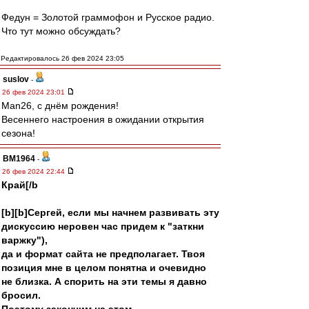
Федун = Золотой граммофон и Русское радио.
Что тут можно обсуждать?
Редактировалось 26 фев 2024 23:05
suslov
-
26 фев 2024 23:01
Man26, с днём рождения!
Весеннего настроения в ожидании открытия
сезона!
BM1964
-
26 фев 2024 22:44
Край[/b
[b][b]Сергей, если мы начнем развивать эту
дискуссию неровен час придем к "заткни
варжку"),
да и формат сайта не предполагает. Твоя
позиция мне в целом понятна и очевидно
не близка. А спорить на эти темы я давно
бросил.