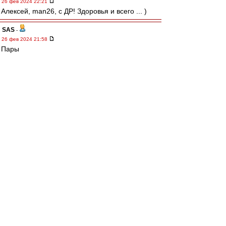
26 фев 2024 22:21
Алексей, man26, с ДР! Здоровья и всего ... )
SAS
-
26 фев 2024 21:58
Пары
Д. Москва - Д. Минск
Ска - Торпедо
Локо - Цска
Спартак- Северсталь
SAS
-
26 фев 2024 21:48
Дааа ((...беготня и правда одна
авоська
-
26 фев 2024 21:24
Добрейшей души человека Алексея man26 с
Днем Рождения!
Здоровья,удачи и вообще всех возможных
благ!
Край
-