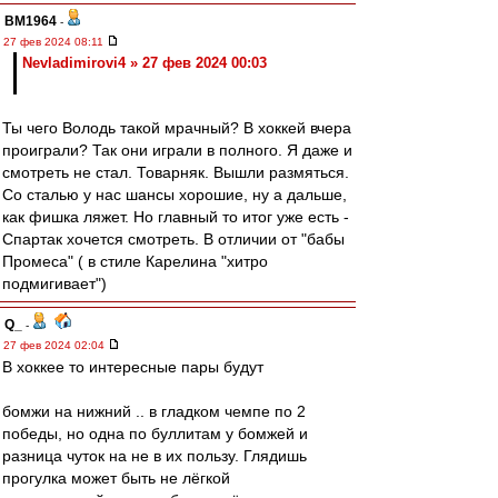
BM1964
-
27 фев 2024 08:11
Nevladimirovi4 » 27 фев 2024 00:03
Ты чего Володь такой мрачный? В хоккей вчера
проиграли? Так они играли в полного. Я даже и
смотреть не стал. Товарняк. Вышли размяться.
Со сталью у нас шансы хорошие, ну а дальше,
как фишка ляжет. Но главный то итог уже есть -
Спартак хочется смотреть. В отличии от "бабы
Промеса" ( в стиле Карелина "хитро
подмигивает")
Q_
-
27 фев 2024 02:04
В хоккее то интересные пары будут
бомжи на нижний .. в гладком чемпе по 2
победы, но одна по буллитам у бомжей и
разница чуток на не в их пользу. Глядишь
прогулка может быть не лёгкой