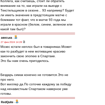
Коллега, как считаешь, стоит ли обратить
внимание на то, как играли на выезде с
Текстильщиком в сезоне... 93 например? Будет
ли иметь значение в предстоящем матче с
бомжами тот факт, что в матче 93 года мы
играли в красном (белом, синем, зеленом или
какой там был)?
авоська
-
27 фев 2024 14:28
Мозес кстати неплох был в товарняках.Может
как-то разбудят в нем мотивацию красиво
закончить свою эпопею в Спартаке.
Это бы нам очень пригодилось.
Бездарь симак конечно не готовится.Это не
про него.
Вот миллер да.По соточке каждому за победу
над ненавистным Спартаком наверное уже
готовы.
RedQuite
-