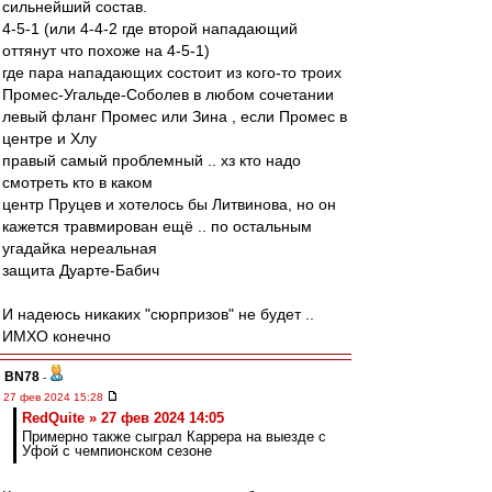
сильнейший состав.
4-5-1 (или 4-4-2 где второй нападающий
оттянут что похоже на 4-5-1)
где пара нападающих состоит из кого-то троих
Промес-Угальде-Соболев в любом сочетании
левый фланг Промес или Зина , если Промес в
центре и Хлу
правый самый проблемный .. хз кто надо
смотреть кто в каком
центр Пруцев и хотелось бы Литвинова, но он
кажется травмирован ещё .. по остальным
угадайка нереальная
защита Дуарте-Бабич
И надеюсь никаких "сюрпризов" не будет ..
ИМХО конечно
BN78
-
27 фев 2024 15:28
RedQuite » 27 фев 2024 14:05
Примерно также сыграл Каррера на выезде с
Уфой с чемпионском сезоне