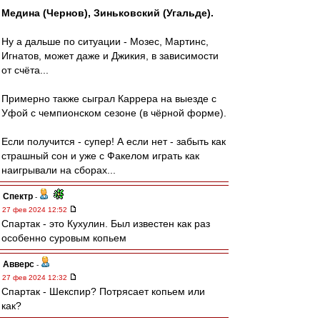
Медина (Чернов), Зиньковский (Угальде).
Ну а дальше по ситуации - Мозес, Мартинс,
Игнатов, может даже и Джикия, в зависимости
от счёта...
Примерно также сыграл Каррера на выезде с
Уфой с чемпионском сезоне (в чёрной форме).
Если получится - супер! А если нет - забыть как
страшный сон и уже с Факелом играть как
наигрывали на сборах...
Спектр
-
27 фев 2024 12:52
Спартак - это Кухулин. Был известен как раз
особенно суровым копьем
Авверс
-
27 фев 2024 12:32
Спартак - Шекспир? Потрясает копьем или
как?