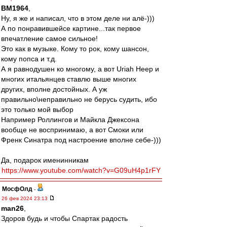
BM1964
,
Ну, я же и написал, что в этом деле ни алё-)))
А по понравившейсе картине...так первое
впечатление самое сильное!
Это как в музыке. Кому то рок, кому шансон,
кому попса и т.д.
А я равнодушен ко многому, а вот Uriah Heep и
многих итальянцев ставлю выше многих
других, вполне достойных. А уж
правильно\неправильно не берусь судить, ибо
это только мой выбор
Например Роллингов и Майкла Джексона
вообще не воспринимаю, а вот Смоки или
Френк Синатра под настроение вполне себе-)))
Да, подарок именинникам
https://www.youtube.com/watch?v=G09uH4p1rFY
МосфОлд
-
26 фев 2024 23:13
man26
,
Здоров будь и чтобы Спартак радость