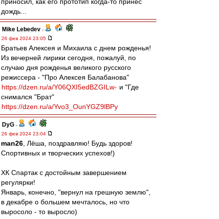
приносил, как его прототип когда-то принёс
дождь...
Mike Lebedev
-
26 фев 2024 23:05
Братьев Алексея и Михаила с днем рожденья!
Из вечерней лирики сегодня, пожалуй, по
случаю дня рожденья великого русского
режиссера - "Про Алексея Балабанова"
https://dzen.ru/a/Y06QXI5edBZGILw-
и "Где
снимался "Брат"
https://dzen.ru/a/Yvo3_OunYGZ9lBPy
DyG
-
26 фев 2024 23:04
man26
, Лёша, поздравляю! Будь здоров!
Спортивных и творческих успехов!)
ХК Спартак с достойным завершением
регулярки!
Январь, конечно, "вернул на грешную землю",
в декабре о большем мечталось, но что
выросоло - то выросло)