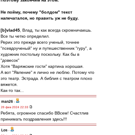
Поэтому закончим на этом.
Не пойму, почему "болдом" текст
напечатался, но править уж не буду.
[b]vlad45
, Влад, ты как всегда скромничаешь.
Все ты четко определил.
Рерих это прежде всего ученый, точнее
"псевдоученый" ну и путешественник "гуру", а
художник постольку поскольку. Как бы в
"довесок"
Хотя "Варяжские гости" картина хорошая.
А вот "Явление" я лично не люблю. Потому что
это театр. Эстрада. А библия с театром плохо
вяжется.
Как-то так...
man26
-
26 фев 2024 22:33
Ребята, огромное спасибо ВВсем! Счастлив
принимать поздравления здесь!!!
Los
-