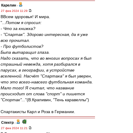
Карелин
-
27 фев 2024 11:29
ВВсем здоровья! И мира.
"
...Потом я спросил:
- Что за книжка?
- "Спартак". Здорово интересная, да я уже
всю прочитал.
- Про футболистов?
Быпа вытаращил глаза.
Надо сказать, что во многих вопросах я был
страшный невежда, хотя разбирался в
парусах, в географии, в устройстве
вселенной. Насчёт "Спартака" я был уверен,
что это всего-навсего футбольная команда.
Мало того! Я считал, что название
происходит от слова "спорт" и пишется
"Спортак"...
"(В.Крапивин, "Тень каравеллы")
Спартакисты Карл и Роза в Германии.
Спектр
-
27 фев 2024 11:21