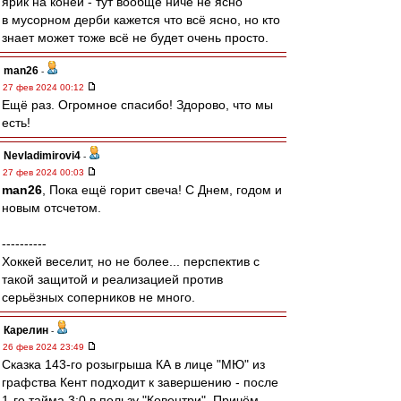
ярик на коней - тут вообще ничё не ясно
в мусорном дерби кажется что всё ясно, но кто
знает может тоже всё не будет очень просто.
man26
-
27 фев 2024 00:12
Ещё раз. Огромное спасибо! Здорово, что мы
есть!
Nevladimirovi4
-
27 фев 2024 00:03
man26
, Пока ещё горит свеча! С Днем, годом и
новым отсчетом.
----------
Хоккей веселит, но не более... перспектив с
такой защитой и реализацией против
серьёзных соперников не много.
Карелин
-
26 фев 2024 23:49
Сказка 143-го розыгрыша КА в лице "МЮ" из
графства Кент подходит к завершению - после
1-го тайма 3:0 в пользу "Ковентри". Причём