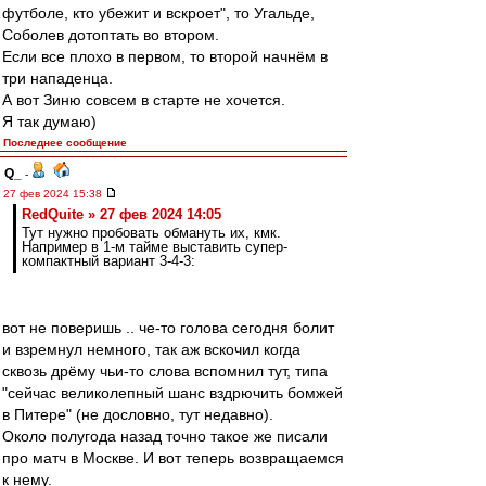
футболе, кто убежит и вскроет", то Угальде,
Соболев дотоптать во втором.
Если все плохо в первом, то второй начнём в
три нападенца.
А вот Зиню совсем в старте не хочется.
Я так думаю)
Последнее сообщение
Q_
-
27 фев 2024 15:38
RedQuite » 27 фев 2024 14:05
Тут нужно пробовать обмануть их, кмк.
Например в 1-м тайме выставить супер-
компактный вариант 3-4-3:
вот не поверишь .. че-то голова сегодня болит
и взремнул немного, так аж вскочил когда
сквозь дрёму чьи-то слова вспомнил тут, типа
"сейчас великолепный шанс вздрючить бомжей
в Питере" (не дословно, тут недавно).
Около полугода назад точно такое же писали
про матч в Москве. И вот теперь возвращаемся
к нему.