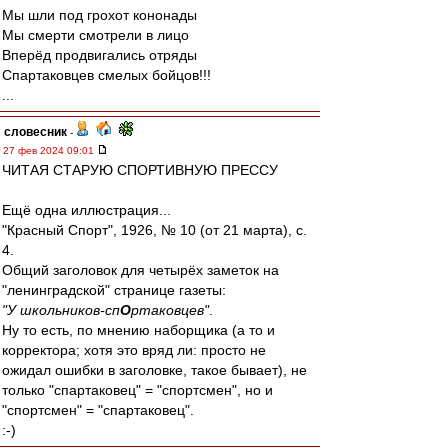
Мы шли под грохот кононады
Мы смерти смотрели в лицо
Вперёд продвигались отряды
Спартаковцев смелых бойцов!!!
...
словесник
-
27 фев 2024 09:01
ЧИТАЯ СТАРУЮ СПОРТИВНУЮ ПРЕССУ
Ещё одна иллюстрация...
"Красный Спорт", 1926, № 10 (от 21 марта), с.
4.
Общий заголовок для четырёх заметок на
"ленинградской" странице газеты:
"У школьников-сп
О
ртаковцев"
.
Ну то есть, по мнению наборщика (а то и
корректора; хотя это вряд ли: просто не
ожидал ошибки в заголовке, такое бывает), не
только "спартаковец" = "спортсмен", но и
"спортсмен" = "спартаковец".
:-)