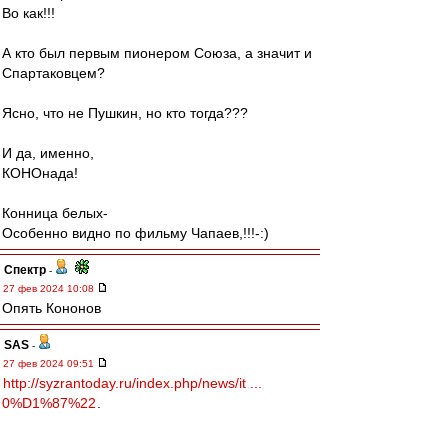
Во как!!!
А кто был первым пионером Союза, а значит и
Спартаковцем?
Ясно, что не Пушкин, но кто тогда???
И да, именно,
КОНОнада!
Конница белых-
Особенно видно по фильму Чапаев,!!!-:)
Спектр
-
27 фев 2024 10:08
Опять Кононов
SAS
-
27 фев 2024 09:51
http://syzrantoday.ru/index.php/news/it ...
0%D1%87%22
.