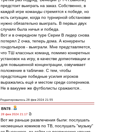
предстоит выиграть на заказ. Собственно, в
каждой игре команды стремятся к победе, но
есть ситуации, когда по турнирной обстановке
нужно обязательно выиграть. В первых двух
случаях была ничья и победа.
Вот и в очередном туре Серии В лидер снова
потерял 2 очка, теперь дома. А конкуренты
гондольеров - выиграли. Мне представляется,
что ТШ классных команд, помимо конкретных
установок на игру, в качестве допмотивации и
для повышенной концентрации, озвучивает
положение в табличке. С тем, чтобы
предстоящие победные усилия игроков
выражались ещё и местом среди соперников.
Не в вакууме же футболисты сражаются..
Редактировалось 28 фев 2024 21:55
BN78
-
28 фев 2024 21:17
Вот же раньше развлечения были: послушать
несмешных комиков по ТВ, послушать "музыку"
от Высоцкого, да зайти на поэтические чтения