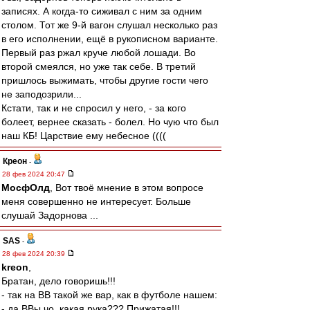
записях. А когда-то сиживал с ним за одним
столом. Тот же 9-й вагон слушал несколько раз
в его исполнении, ещё в рукописном варианте.
Первый раз ржал круче любой лошади. Во
второй смеялся, но уже так себе. В третий
пришлось выжимать, чтобы другие гости чего
не заподозрили...
Кстати, так и не спросил у него, - за кого
болеет, вернее сказать - болел. Но чую что был
наш КБ! Царствие ему небесное ((((
Креон
-
28 фев 2024 20:47
МосфОлд
, Вот твоё мнение в этом вопросе
меня совершенно не интересует. Больше
слушай Задорнова ...
SAS
-
28 фев 2024 20:39
kreon
,
Братан, дело говоришь!!!
- так на ВВ такой же вар, как в футболе нашем:
- да ВВы чо, какая рука??? Прижатая!!!