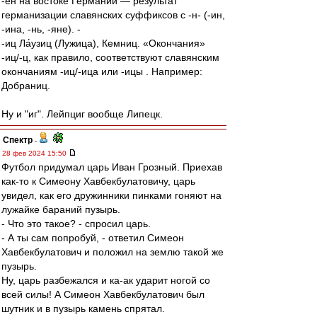
-ен на востоке Германии — результат
германизации славянских суффиксов с -н- (-ин,
-ина, -нь, -яне). -
-иц Ла́узиц (Лужица), Кемниц. «Окончания»
-иц/-ц, как правило, соответствуют славянским
окончаниям -иц/-ица или -ицы . Например:
Добраниц.
Ну и "иг". Лейпциг вообще Липецк.
Спектр
-
28 фев 2024 15:50
Футбол придумал царь Иван Грозный. Приехав
как-то к Симеону Хавбекбулатовичу, царь
увидел, как его дружинники пинками гоняют на
лужайке бараний пузырь.
- Что это такое? - спросил царь.
- А ты сам попробуй, - ответил Симеон
Хавбекбулатович и положил на землю такой же
пузырь.
Ну, царь разбежался и ка-ак ударит ногой со
всей силы! А Симеон Хавбекбулатович был
шутник и в пузырь камень спрятал.