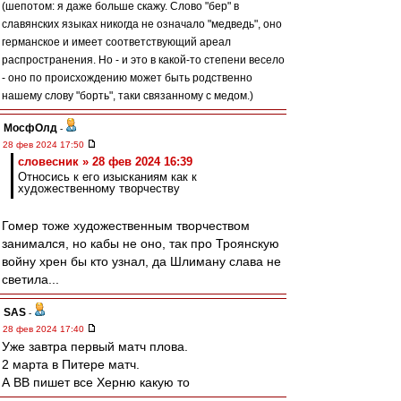
(шепотом: я даже больше скажу. Слово "бер" в
славянских языках никогда не означало "медведь", оно
германское и имеет соответствующий ареал
распространения. Но - и это в какой-то степени весело
- оно по происхождению может быть родственно
нашему слову "борть", таки связанному с медом.)
МосфОлд
-
28 фев 2024 17:50
словесник » 28 фев 2024 16:39
Относись к его изысканиям как к
художественному творчеству
Гомер тоже художественным творчеством
занимался, но кабы не оно, так про Троянскую
войну хрен бы кто узнал, да Шлиману слава не
светила...
SAS
-
28 фев 2024 17:40
Уже завтра первый матч плова.
2 марта в Питере матч.
А ВВ пишет все Херню какую то