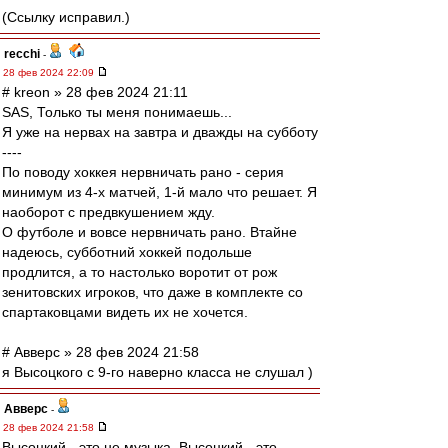
(Ссылку исправил.)
recchi
-
28 фев 2024 22:09
# kreon » 28 фев 2024 21:11
SAS, Только ты меня понимаешь...
Я уже на нервах на завтра и дважды на субботу
----
По поводу хоккея нервничать рано - серия
минимум из 4-х матчей, 1-й мало что решает. Я
наоборот с предвкушением жду.
О футболе и вовсе нервничать рано. Втайне
надеюсь, субботний хоккей подольше
продлится, а то настолько воротит от рож
зенитовских игроков, что даже в комплекте со
спартаковцами видеть их не хочется.
# Авверс » 28 фев 2024 21:58
я Высоцкого с 9-го наверно класса не слушал )
Авверс
-
28 фев 2024 21:58
Высоцкий - это не музыка. Высоцкий - это