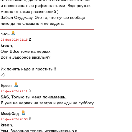
и повосхищаться рифмоплетами. Вздернуться
можно от таких развлечений:)
Забыл Окуджаву. Это то, что лучше вообще
никогда не слышать и не видеть.
SAS
-
28 фев 2024 21:15
kreon
,
Они ВВсе тоже на нервах,
Вот и Задорнов ввсплыл?!
Их понять надо и простить!!!
-:)
Креон
-
28 фев 2024 21:11
SAS
, Только ты меня понимаешь...
Я уже на нервах на завтра и дважды на субботу
МосфОлд
-
28 фев 2024 20:53
kreon
,
Увы, Задорнов теперь исключительно в