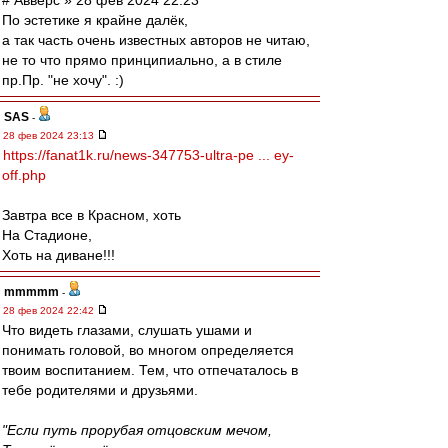
# Авверс » 28 фев 2024 22:23
По эстетике я крайне далёк,
а так часть очень известных авторов не читаю,
не то что прямо принципиально, а в стиле
пр.Пр. "не хочу". :)
SAS
-
28 фев 2024 23:13
https://fanat1k.ru/news-347753-ultra-pe ... ey-
off.php
Завтра все в Красном, хоть
На Стадионе,
Хоть на диване!!!
mmmmm
-
28 фев 2024 22:42
Что видеть глазами, слушать ушами и
понимать головой, во многом определяется
твоим воспитанием. Тем, что отпечаталось в
тебе родителями и друзьями.
"Если путь прорубая отцовским мечом,