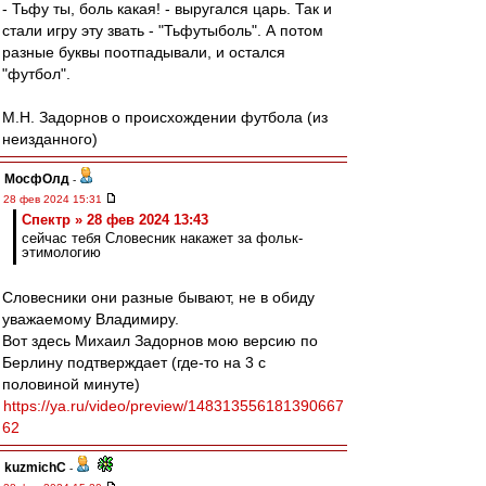
- Тьфу ты, боль какая! - выругался царь. Так и
стали игру эту звать - "Тьфутыболь". А потом
разные буквы поотпадывали, и остался
"футбол".
М.Н. Задорнов о происхождении футбола (из
неизданного)
МосфОлд
-
28 фев 2024 15:31
Спектр » 28 фев 2024 13:43
сейчас тебя Словесник накажет за фольк-
этимологию
Словесники они разные бывают, не в обиду
уважаемому Владимиру.
Вот здесь Михаил Задорнов мою версию по
Берлину подтверждает (где-то на 3 с
половиной минуте)
https://ya.ru/video/preview/148313556181390667
62
kuzmichC
-