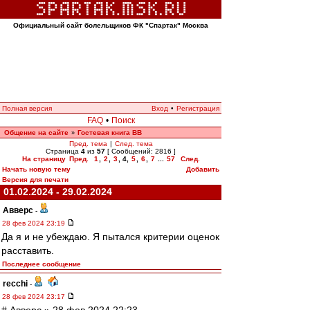
Официальный сайт болельщиков ФК "Спартак" Москва
Полная версия
Вход
•
Регистрация
FAQ
•
Поиск
Общение на сайте
Гостевая книга ВВ
»
Пред. тема
|
След. тема
Страница
4
из
57
[ Сообщений: 2816 ]
На страницу
Пред.
1
,
2
,
3
,
4
,
5
,
6
,
7
...
57
След.
Начать новую тему
Добавить
Версия для печати
01.02.2024 - 29.02.2024
Авверс
-
28 фев 2024 23:19
Да я и не убеждаю. Я пытался критерии оценок
расставить.
Последнее сообщение
recchi
-
28 фев 2024 23:17