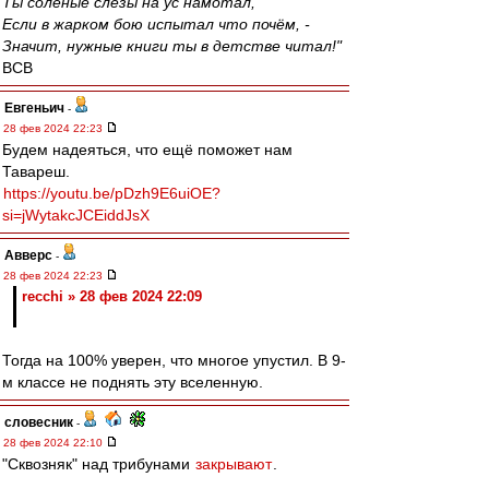
Ты солёные слёзы на ус намотал,
Если в жарком бою испытал что почём, -
Значит, нужные книги ты в детстве читал!"
ВСВ
Евгеньич
-
28 фев 2024 22:23
Будем надеяться, что ещё поможет нам
Тавареш.
https://youtu.be/pDzh9E6uiOE?
si=jWytakcJCEiddJsX
Авверс
-
28 фев 2024 22:23
recchi » 28 фев 2024 22:09
Тогда на 100% уверен, что многое упустил. В 9-
м классе не поднять эту вселенную.
словесник
-
28 фев 2024 22:10
"Сквозняк" над трибунами
закрывают
.