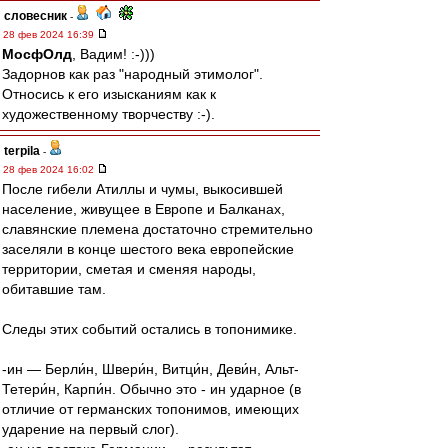
словесник
-
28 фев 2024 16:39
МосфОлд
, Вадим! :-)))
Задорнов как раз "народный этимолог".
Относись к его изысканиям как к
художественному творчеству :-).
terpila
-
28 фев 2024 16:02
После гибели Атиллы и чумы, выкосившей
население, живущее в Европе и Балканах,
славянские племена достаточно стремительно
заселяли в конце шестого века европейские
территории, сметая и сменяя народы,
обитавшие там.
Следы этих событий остались в топонимике.
-ин — Берли́н, Швери́н, Витци́н, Деви́н, Альт-
Тетери́н, Карпи́н. Обычно это - ин ударное (в
отличие от германских топонимов, имеющих
ударение на первый слог).