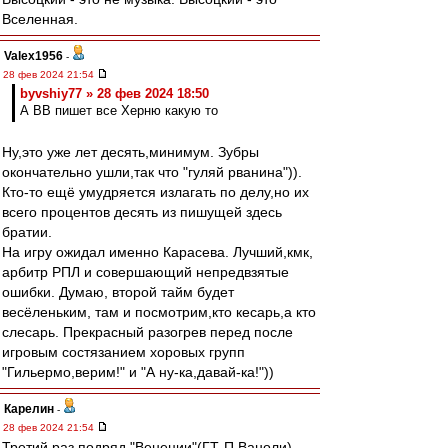
Вселенная.
Valex1956
-
28 фев 2024 21:54
byvshiy77 » 28 фев 2024 18:50
А ВВ пишет все Херню какую то
Ну,это уже лет десять,минимум. Зубры
окончательно ушли,так что "гуляй рванина")).
Кто-то ещё умудряется излагать по делу,но их
всего процентов десять из пишущей здесь
братии.
На игру ожидал именно Карасева. Лучший,кмк,
арбитр РПЛ и совершающий непредвзятые
ошибки. Думаю, второй тайм будет
весёленьким, там и посмотрим,кто кесарь,а кто
слесарь. Прекрасный разогрев перед после
игровым состязанием хоровых групп
"Гильермо,верим!" и "А ну-ка,давай-ка!"))
Карелин
-
28 фев 2024 21:54
Третий раз подряд "Венеции"(ГТ-П.Ваноли)