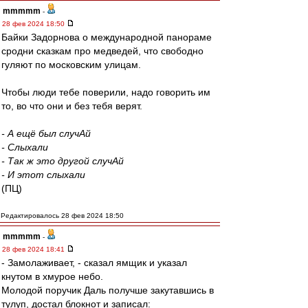
mmmmm
-
28 фев 2024 18:50
Байки Задорнова о международной панораме
сродни сказкам про медведей, что свободно
гуляют по московским улицам.
Чтобы люди тебе поверили, надо говорить им
то, во что они и без тебя верят.
- А ещё был случАй
- Слыхали
- Так ж это другой случАй
- И этот слыхали
(ПЦ)
Редактировалось 28 фев 2024 18:50
mmmmm
-
28 фев 2024 18:41
- Замолаживает, - сказал ямщик и указал
кнутом в хмурое небо.
Молодой поручик Даль получше закутавшись в
тулуп, достал блокнот и записал: