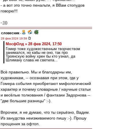
- а вот это точно пенальти, я ВВам стопудов
говорю!!!
-;)))
словесник
-
28 фев 2024 19:59
МосфОлд » 28 фев 2024, 17:50
Гомер тоже художественным творчеством
занимался, но кабы не оно, так про
Троянскую войну хрен бы кто узнал, да
Шлиману слава не светила...
Всё правильно. Мы и благодарны им,
художникам, -- осознавая при этом, где у
Гомера события приобретают мифологический
характер и почему словарные / научные статьи
и весёлые толкования / фантазии Задорнова --
"две большие разницы" :-).
Впрочем, я не думаю, что ты серьёзно, Вадим.
Из занудства неизживаемого пишу :-). Прошу
прощения за офтоп.