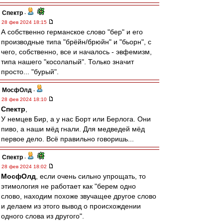
Спектр
-
28 фев 2024 18:15
А собственно германское слово "бер" и его
производные типа "брёйн/брюйн" и "бьорн", с
чего, собственно, все и началось - эвфемизм,
типа нашего "косолапый". Только значит
просто... "бурый".
МосфОлд
-
28 фев 2024 18:10
Спектр
,
У немцев Бир, а у нас Борт или Берлога. Они
пиво, а наши мёд гнали. Для медведей мёд
первое дело. Всё правильно говоришь...
Спектр
-
28 фев 2024 18:02
МосфОлд
, если очень сильно упрощать, то
этимология не работает как "берем одно
слово, находим похоже звучащее другое слово
и делаем из этого вывод о происхождении
одного слова из другого".