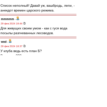
Список неполный! Давай уж, вашбродь, лепи, -
анекдот времен царского режима.
mmmmm
-
29 фев 2024 18:44
Для живущих своим умом - как с гуся вода
посылы разгневанных лесоводов.
wod
-
29 фев 2024 18:37
У клуба ведь есть план Б?
Ведь есть???
MOROC
-
29 фев 2024 18:35
По порядку опять) - адепты всех религий, да
ещё пристёгивающих боление за Спартак,
футбол, в религию, учёные всех мастей , блять,
как курочки роющихся в навозе, чтобы найти
великую хуйню, читатели Довлатова, читатели
и слушатели Окуджаву и Задорнова,
смотрящие Райкина и Карцева.. Да хз кого ещё