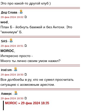
Это про какой-то другой клуб )
Дед Слава
-
29 фев 2024 19:02
wod
,
План Б - йобнуть бамжей и без Антохи. Это
"минимум" Б.
SAS
-
29 фев 2024 18:51
MOROC
,
Интересно просто -
Много ты лично своим умом нажил?
irod sm
-
29 фев 2024 18:50
Все долбоебы в ру, кто не сумел просчитать
ситуацию с аозможным арестом.
Авверс
-
29 фев 2024 18:50
MOROC » 29 фев 2024 18:35