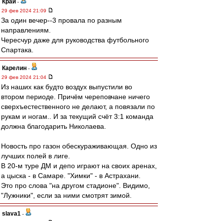
Край
-
29 фев 2024 21:09
За один вечер--3 провала по разным
направлениям.
Чересчур даже для руководства футбольного
Спартака.
Карелин
-
29 фев 2024 21:04
Из наших как будто воздух выпустили во
втором периоде. Причём череповчане ничего
сверхъестественного не делают, а повязали по
рукам и ногам.. И за текущий счёт 3:1 команда
должна благодарить Николаева.
Новость про газон обескураживающая. Одно из
лучших полей в лиге.
В 20-м туре ДМ и депо играют на своих аренах,
а цыска - в Самаре. "Химки" - в Астрахани.
Это про слова "на другом стадионе". Видимо,
"Лужники", если за ними смотрят зимой.
slava1
-