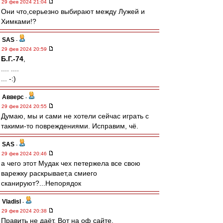
29 фев 2024 21:04
Они что,серьезно выбирают между Лужей и
Химками!?
SAS
-
29 фев 2024 20:59
Б.Г.-74
,
.... ....
... -:)
Авверс
-
29 фев 2024 20:55
Думаю, мы и сами не хотели сейчас играть с
такими-то повреждениями. Исправим, чё.
SAS
-
29 фев 2024 20:46
а чего этот Мудак чех петержела все свою
варежку раскрывает,а смиего
сканируют?...Непорядок
Vladisl
-
29 фев 2024 20:38
Править не даёт. Вот на оф сайте.