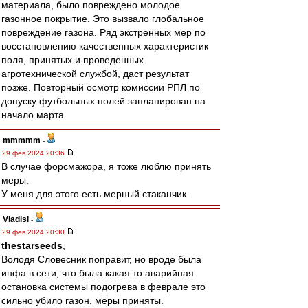
материала, было повреждено молодое
газонное покрытие. Это вызвало глобальное
повреждение газона. Ряд экстренных мер по
восстановлению качественных характеристик
поля, принятых и проведенных
агротехнической службой, даст результат
позже. Повторный осмотр комиссии РПЛ по
допуску футбольных полей запланирован на
начало марта
mmmmm
-
29 фев 2024 20:36
В случае форсмажора, я тоже люблю принять
меры.
У меня для этого есть мерный стаканчик.
Vladisl
-
29 фев 2024 20:30
thestarseeds
,
Володя Словесник поправит, но вроде была
инфа в сети, что была какая то аварийная
остановка системы подогрева в феврале это
сильно убило газон, меры приняты.