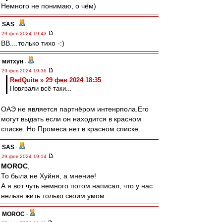
Немного не понимаю, о чём)
SAS
-
29 фев 2024 19:43
ВВ....только тихо -:)
митхун
-
29 фев 2024 19:36
RedQuite » 29 фев 2024 18:35
Повязали всё-таки...
ОАЭ не является партнёром интенрпола.Его
могут выдать если он находится в красном
списке. Но Промеса нет в красном списке.
SAS
-
29 фев 2024 19:14
MOROC
,
То была не Хуйня, а мнение!
А я вот чуть немного потом написал, что у нас
нельзя жить только своим умом...
MOROC
-