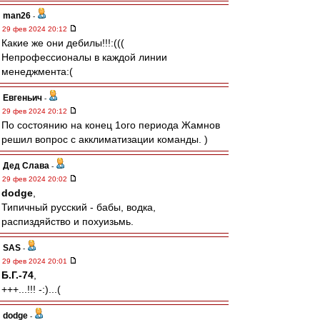
man26
-
29 фев 2024 20:12
Какие же они дебилы!!!:(((
Непрофессионалы в каждой линии
менеджмента:(
Евгеньич
-
29 фев 2024 20:12
По состоянию на конец 1ого периода Жамнов
решил вопрос с акклиматизации команды. )
Дед Слава
-
29 фев 2024 20:02
dodge
,
Типичный русский - бабы, водка,
распиздяйство и похуизьмь.
SAS
-
29 фев 2024 20:01
Б.Г.-74
,
+++...!!! -:)...(
dodge
-