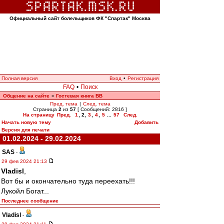
Официальный сайт болельщиков ФК "Спартак" Москва
Полная версия
Вход
•
Регистрация
FAQ
•
Поиск
Общение на сайте
Гостевая книга ВВ
»
Пред. тема
|
След. тема
Страница
2
из
57
[ Сообщений: 2816 ]
На страницу
Пред.
1
,
2
,
3
,
4
,
5
...
57
След.
Начать новую тему
Добавить
Версия для печати
01.02.2024 - 29.02.2024
SAS
-
29 фев 2024 21:13
Vladisl
,
Вот бы и окончательно туда переехать!!!
Лукойл Богат...
Последнее сообщение
Vladisl
-