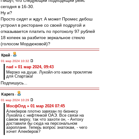
Пишут, что следующий подходящий рейс
сегодня в 16-30.
Ну и?
Просто сидят и ждут. А может Промес дебош
устроил в ресторане со своей подругой и
отказывается платить по протоколу 97 рублей
18 копеек за разбитое зеркальное стекло
(голосом Мордюковой)?
Край
-
01 мар 2024 10:32
nad » 01 мар 2024, 09:43
Мерзко на душе. Лукойл-это какое проклятие
для Спартака!
Подпишусь...
Kapers
-
01 мар 2024 10:29
МосфОлд » 01 мар 2024 07:45
Алекберов плотно завязан по бизнесу
Лукойла с нефтянкой ОАЭ. Все связи на
самом верху, так что захоти он, - Антоху
доставили бы сюда на персональном
аэроплане. Теперь вопрос знатокам, - чего
хочет Алекберов?