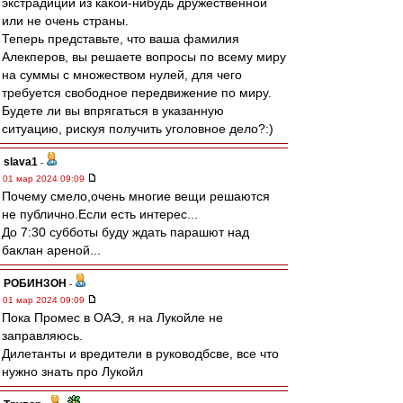
экстрадиции из какой-нибудь дружественной
или не очень страны.
Теперь представьте, что ваша фамилия
Алекперов, вы решаете вопросы по всему миру
на суммы с множеством нулей, для чего
требуется свободное передвижение по миру.
Будете ли вы впрягаться в указанную
ситуацию, рискуя получить уголовное дело?:)
slava1
-
01 мар 2024 09:09
Почему смело,очень многие вещи решаются
не публично.Если есть интерес...
До 7:30 субботы буду ждать парашют над
баклан ареной...
РОБИНЗОН
-
01 мар 2024 09:09
Пока Промес в ОАЭ, я на Лукойле не
заправляюсь.
Дилетанты и вредители в руководбсве, все что
нужно знать про Лукойл