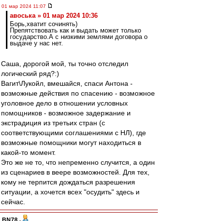
01 мар 2024 11:07
авоська » 01 мар 2024 10:36
Борь,хватит сочинять)
Препятствовать как и выдать может только
государство.А с низкими землями договора о
выдаче у нас нет.
Саша, дорогой мой, ты точно отследил
логический ряд?:)
Вагит\Лукойл, вмешайся, спаси Антона -
возможные действия по спасению - возможное
уголовное дело в отношении условных
помощников - возможное задержание и
экстрадиция из третьих стран (с
соответствующими соглашениями с НЛ), где
возможные помощники могут находиться в
какой-то момент.
Это же не то, что непременно случится, а один
из сценариев в веере возможностей. Для тех,
кому не терпится дождаться разрешения
ситуации, а хочется всех "осудить" здесь и
сейчас.
BN78
-