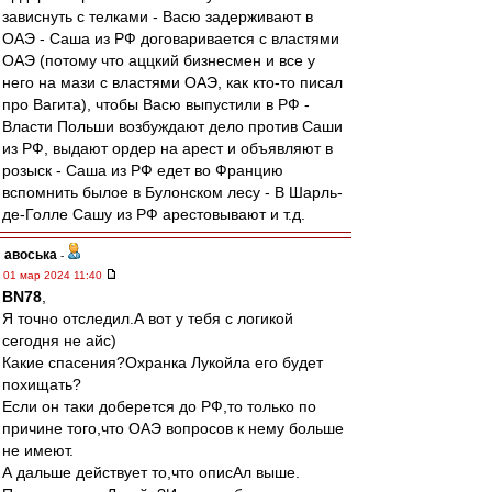
зависнуть с телками - Васю задерживают в
ОАЭ - Саша из РФ договаривается с властями
ОАЭ (потому что аццкий бизнесмен и все у
него на мази с властями ОАЭ, как кто-то писал
про Вагита), чтобы Васю выпустили в РФ -
Власти Польши возбуждают дело против Саши
из РФ, выдают ордер на арест и объявляют в
розыск - Саша из РФ едет во Францию
вспомнить былое в Булонском лесу - В Шарль-
де-Голле Сашу из РФ арестовывают и т.д.
авоська
-
01 мар 2024 11:40
BN78
,
Я точно отследил.А вот у тебя с логикой
сегодня не айс)
Какие спасения?Охранка Лукойла его будет
похищать?
Если он таки доберется до РФ,то только по
причине того,что ОАЭ вопросов к нему больше
не имеют.
А дальше действует то,что описАл выше.