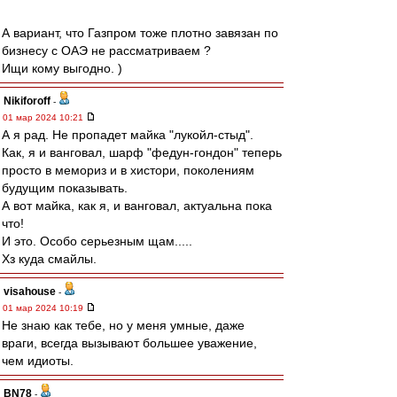
А вариант, что Газпром тоже плотно завязан по
бизнесу с ОАЭ не рассматриваем ?
Ищи кому выгодно. )
Nikiforoff
-
01 мар 2024 10:21
А я рад. Не пропадет майка "лукойл-стыд".
Как, я и ванговал, шарф "федун-гондон" теперь
просто в мемориз и в хистори, поколениям
будущим показывать.
А вот майка, как я, и ванговал, актуальна пока
что!
И это. Особо серьезным щам.....
Хз куда смайлы.
visahouse
-
01 мар 2024 10:19
Не знаю как тебе, но у меня умные, даже
враги, всегда вызывают большее уважение,
чем идиоты.
BN78
-