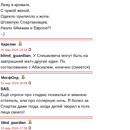
Лежу в кровате,
С чужой женой,
Одеяло прилипло к жопе,
Штампую Спартаковцев,
Назло бАмжам и Европе!!!
-;)
Карелин
-
01 мар 2024 18:18
blind_guardian
, У Слишковича могут быть на
завтрашний матч другие идеи. По
согласованию с Абаскалем, конечно (смеётся)
МосфОлд
-
01 мар 2024 18:09
SAS
,
Ещё спроси про стадию похмелья и зимнюю
оттепель, или про полярную ночь. Я болел за
Спартак даже тогда, когда детей творил в поте
лица своего!
blind_guardian
-
01 мар 2024 17:59