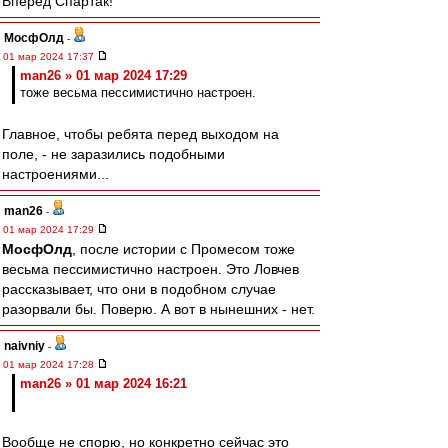
Вперёд Спартак!
МосфОлд
-
01 мар 2024 17:37
man26 » 01 мар 2024 17:29
тоже весьма пессимистично настроен.
Главное, чтобы ребята перед выходом на
поле, - не заразились подобными
настроениями...
man26
-
01 мар 2024 17:29
МосфОлд
, после истории с Промесом тоже
весьма пессимистично настроен. Это Ловчев
рассказывает, что они в подобном случае
разорвали бы. Поверю. А вот в нынешних - нет.
naivniy
-
01 мар 2024 17:28
man26 » 01 мар 2024 16:21
Вообще не спорю, но конкретно сейчас это