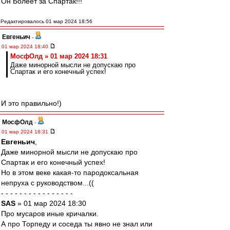
Он Болеет за Спартак!!!
Редактировалось 01 мар 2024 18:56
Евгеньич
-
01 мар 2024 18:40
МосфОлд » 01 мар 2024 18:31
Даже минорной мысли не допускаю про
Спартак и его конечный успех!
И это правильно!)
МосфОлд
-
01 мар 2024 18:31
Евгеньич
,
Даже минорной мысли не допускаю про
Спартак и его конечный успех!
Но в этом веке какая-то пародоксальная
непруха с руководством...((
- - - - - - - - - - - - - - - -
SAS
» 01 мар 2024 18:30
Про мусаров иные кричалки.
А про Торпеду и соседа ты явно не знал или