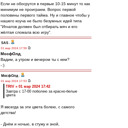
Если не обосрутся в первые 10-15 минут то как
минимум не проиграем. Вопрос первой
половины первого тайма. Ну и главное чтобы у
нашего коуча не было безумных идей типа
"Игнатов должен был отбирать мяч и его
жёлтая сломала всю игру".
SAS
-
01 мар 2024 17:56
МосфОлд
,
Вадим, а утром и вечером ты с кем?
-:)
МосфОлд
-
01 мар 2024 17:53
TRIV » 01 мар 2024 17:42
Завтра с 17-00 поболею за красно-белые
цвета
Я ввсегда за эти цвета болею, с самого
детства!
- Днём и ночью, в стужу и зной,