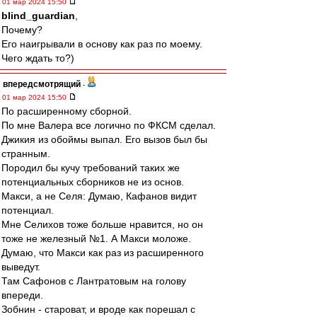
01 мар 2024 15:50
blind_guardian
,
Почему?
Его наигрывали в основу как раз по моему.
Чего ждать то?)
впередсмотрящий
-
01 мар 2024 15:50
По расширенному сборной.
По мне Валера все логично по ФКСМ сделал.
Джикия из обоймы выпал. Его вызов был бы
странным.
Породил бы кучу требований таких же
потенциальных сборников не из основ.
Макси, а не Селя: Думаю, Кафанов видит
потенциал.
Мне Селихов тоже больше нравится, но он
тоже не железный №1. А Макси моложе.
Думаю, что Макси как раз из расширенного
выведут.
Там Сафонов с Лантратовым на голову
впереди.
Зобнин - староват, и вроде как порешал с