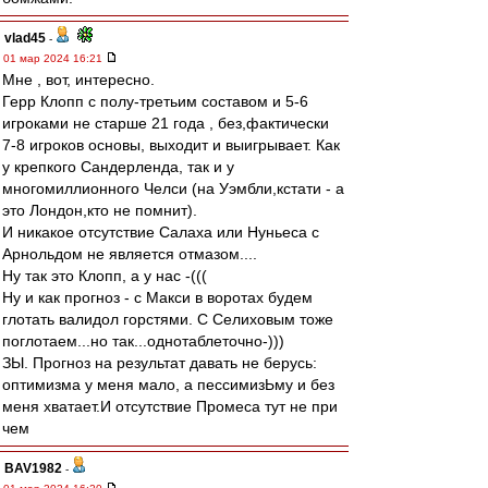
vlad45
-
01 мар 2024 16:21
Мне , вот, интересно.
Герр Клопп с полу-третьим составом и 5-6
игроками не старше 21 года , без,фактически
7-8 игроков основы, выходит и выигрывает. Как
у крепкого Сандерленда, так и у
многомиллионного Челси (на Уэмбли,кстати - а
это Лондон,кто не помнит).
И никакое отсутствие Салаха или Нуньеса с
Арнольдом не является отмазом....
Ну так это Клопп, а у нас -(((
Ну и как прогноз - с Макси в воротах будем
глотать валидол горстями. С Селиховым тоже
поглотаем...но так...однотаблеточно-)))
ЗЫ. Прогноз на результат давать не берусь:
оптимизма у меня мало, а пессимизЬму и без
меня хватает.И отсутствие Промеса тут не при
чем
BAV1982
-