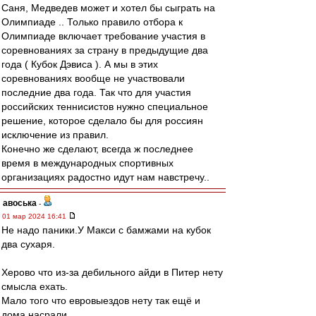
Саня, Медведев может и хотел бы сыграть на
Олимпиаде .. Только правило отбора к
Олимпиаде включает требование участия в
соревнованиях за страну в предыдущие два
года ( Кубок Дэвиса ). А мы в этих
соревнованиях вообще не участвовали
последние два года. Так что для участия
российских теннисистов нужно специальное
решение, которое сделало бы для россиян
исключение из правил.
Конечно же сделают, всегда ж последнее
время в международных спортивных
организациях радостно идут нам навстречу..
авоська
-
01 мар 2024 16:41
Не надо паники.У Макси с бамжами на кубок
два сухаря.
Херово что из-за дебильного айди в Питер нету
смысла ехать.
Мало того что евровыездов нету так ещё и
дома насрали.