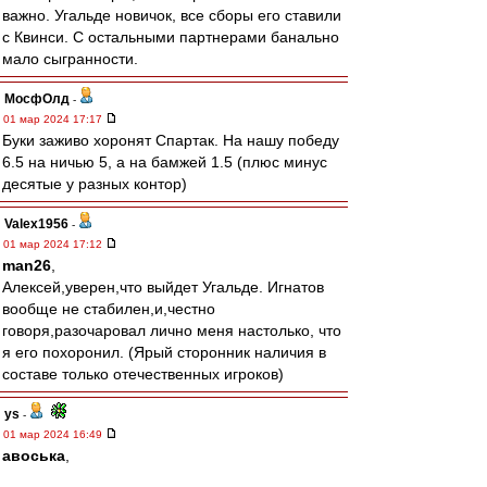
важно. Угальде новичок, все сборы его ставили
с Квинси. С остальными партнерами банально
мало сыгранности.
МосфОлд
-
01 мар 2024 17:17
Буки заживо хоронят Спартак. На нашу победу
6.5 на ничью 5, а на бамжей 1.5 (плюс минус
десятые у разных контор)
Valex1956
-
01 мар 2024 17:12
man26
,
Алексей,уверен,что выйдет Угальде. Игнатов
вообще не стабилен,и,честно
говоря,разочаровал лично меня настолько, что
я его похоронил. (Ярый сторонник наличия в
составе только отечественных игроков)
ys
-
01 мар 2024 16:49
авоська
,