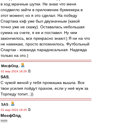
в ход мрачные шутки. Не знаю что меня
сподвигло зайти в приложение букмекера в
этот момент, но я это сделал. На победу
Спартака кэф уже был двузначным (какой
точно уже не скажу). Оставалась небольшая
сумма на счете, я ее и поставил. Ну чем
закончилось, все прекрасно знают.) Я ни на что
не намекаю, просто вспомнилось. Футбольный
Спартак - команда парадоксальная. Надежда
только на это.)
МосфОлд
-
01 мар 2024 18:26
SAS
,
С чужой женой у тебя промашка вышла. Все
твои усилия пойдут прахом, если у неё муж за
Торпеду топит...))
SAS
-
01 мар 2024 18:20
МосфОлд
,
!!!!!!