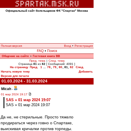
Официальный сайт болельщиков ФК "Спартак" Москва
Полная версия
Вход
•
Регистрация
FAQ
•
Поиск
Общение на сайте
Гостевая книга ВВ
»
Пред. тема
|
След. тема
Страница
81
из
82
[ Сообщений: 4091 ]
На страницу
Пред.
1
...
78
,
79
,
80
,
81
,
82
След.
Начать новую тему
Добавить
Версия для печати
01.03.2024 - 31.03.2024
Micah
-
01 мар 2024 19:17
SAS » 01 мар 2024 19:07
SAS » 01 мар 2024 19:07
Да не, не стерильные. Просто тяжело
продираться через говно о Спартаке,
выискивая кричалки против торпеды.