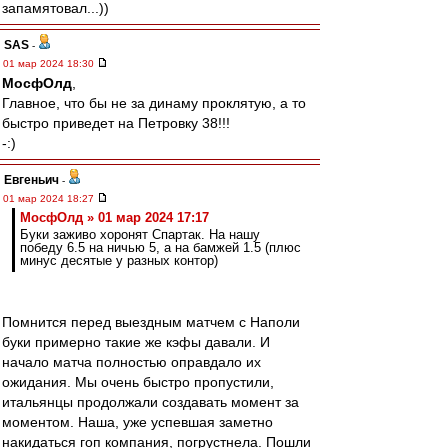
запамятовал...))
SAS
-
01 мар 2024 18:30
МосфОлд
,
Главное, что бы не за динаму проклятую, а то
быстро приведет на Петровку 38!!!
-:)
Евгеньич
-
01 мар 2024 18:27
МосфОлд » 01 мар 2024 17:17
Буки заживо хоронят Спартак. На нашу
победу 6.5 на ничью 5, а на бамжей 1.5 (плюс
минус десятые у разных контор)
Помнится перед выездным матчем с Наполи
буки примерно такие же кэфы давали. И
начало матча полностью оправдало их
ожидания. Мы очень быстро пропустили,
итальянцы продолжали создавать момент за
моментом. Наша, уже успевшая заметно
накидаться гоп компания, погрустнела. Пошли