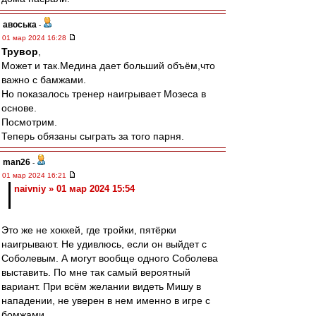
авоська
-
01 мар 2024 16:28
Трувор
,
Может и так.Медина дает больший объём,что
важно с бамжами.
Но показалось тренер наигрывает Мозеса в
основе.
Посмотрим.
Теперь обязаны сыграть за того парня.
man26
-
01 мар 2024 16:21
naivniy » 01 мар 2024 15:54
Это же не хоккей, где тройки, пятёрки
наигрывают. Не удивлюсь, если он выйдет с
Соболевым. А могут вообще одного Соболева
выставить. По мне так самый вероятный
вариант. При всём желании видеть Мишу в
нападении, не уверен в нем именно в игре с
бомжами.