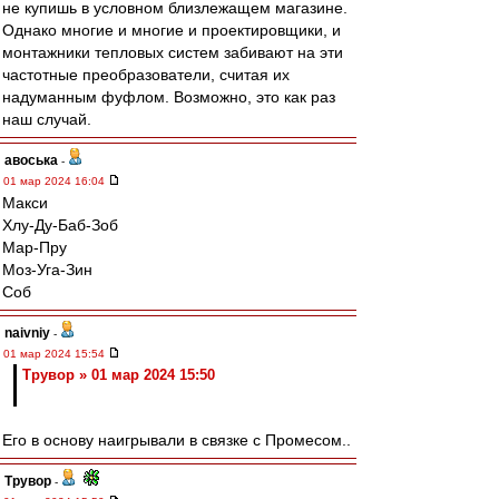
не купишь в условном близлежащем магазине.
Однако многие и многие и проектировщики, и
монтажники тепловых систем забивают на эти
частотные преобразователи, считая их
надуманным фуфлом. Возможно, это как раз
наш случай.
авоська
-
01 мар 2024 16:04
Макси
Хлу-Ду-Баб-Зоб
Мар-Пру
Моз-Уга-Зин
Соб
naivniy
-
01 мар 2024 15:54
Трувор » 01 мар 2024 15:50
Его в основу наигрывали в связке с Промесом..
Трувор
-