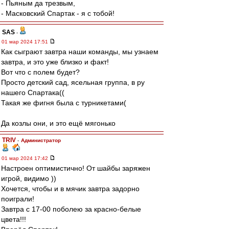
- Пьяным да трезвым,
- Масковский Спартак - я с тобой!
SAS
-
01 мар 2024 17:51
Как сыграют завтра наши команды, мы узнаем
завтра, и это уже близко и факт!
Вот что с полем будет?
Просто детский сад, ясельная группа, в ру
нашего Спартака((
Такая же фигня была с турникетами(
Да козлы они, и это ещё мягонько
TRIV
-
Администратор
01 мар 2024 17:42
Настроен оптимистично! От шайбы заряжен
игрой, видимо ))
Хочется, чтобы и в мячик завтра задорно
поиграли!
Завтра с 17-00 поболею за красно-белые
цвета!!!