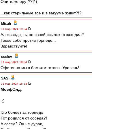
Они тоже орут??? (
...как стерильные все и в вакууме живут?!?!
Micah
-
01 мар 2024 19:04
Александр, ты по своей ссылке то заходил?
Такое себе против торпедо...
Здравствуйте!
suslov
-
01 мар 2024 19:04
Офигенно мы к бомжам готовы. Уровень!
SAS
-
01 мар 2024 18:53
МосфОлд
,
-;)
Кто болеет за торпедо
Тот родился от соседа?!
А сосед? Он не дурак,