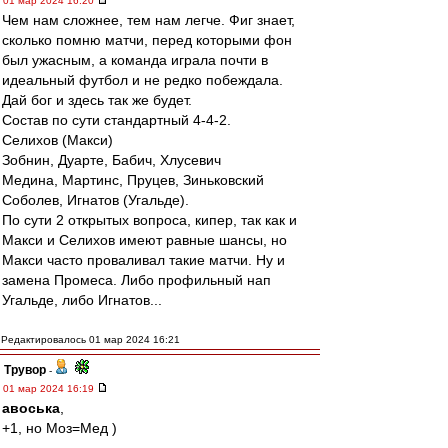
01 мар 2024 16:20
Чем нам сложнее, тем нам легче. Фиг знает,
сколько помню матчи, перед которыми фон
был ужасным, а команда играла почти в
идеальный футбол и не редко побеждала.
Дай бог и здесь так же будет.
Состав по сути стандартный 4-4-2.
Селихов (Макси)
Зобнин, Дуарте, Бабич, Хлусевич
Медина, Мартинс, Пруцев, Зиньковский
Соболев, Игнатов (Угальде).
По сути 2 открытых вопроса, кипер, так как и
Макси и Селихов имеют равные шансы, но
Макси часто проваливал такие матчи. Ну и
замена Промеса. Либо профильный нап
Угальде, либо Игнатов...
Редактировалось 01 мар 2024 16:21
Трувор
-
01 мар 2024 16:19
авоська
,
+1, но Моз=Мед )