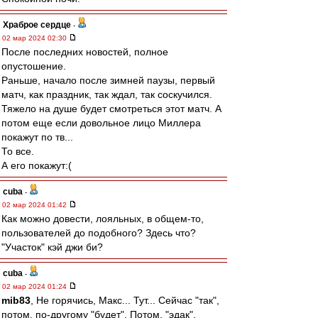
Храброе сердце
-
02 мар 2024 02:30
После последних новостей, полное
опустошение.
Раньше, начало после зимней паузы, первый
матч, как праздник, так ждал, так соскучился.
Тяжело на душе будет смотреться этот матч. А
потом еще если довольное лицо Миллера
покажут по тв...
То все.
А его покажут:(
cuba
-
02 мар 2024 01:42
Как можно довести, лояльных, в общем-то,
пользователей до подобного? Здесь что?
"Участок" кэй джи би?
cuba
-
02 мар 2024 01:24
mib83
, Не горячись, Макс... Тут... Сейчас "так",
потом, по-другому "будет". Потом, "эдак".