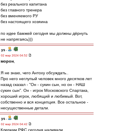
без реального капитана
без главного тренера
без вменяемого РУ
без настоящего хозяина
по идее бамжей сегодня мы должны дёрнуть
не напрягаясь)))
ys
-
02 мар 2024 04:52
морон
,
Я не знаю, чего Антоху обсуждать..
Про него неглупый человек много десятков лет
назад сказал - "Он - сукин сын, но он - НАШ
сукин сын". Он - игрок Московского Спартака,
хороший игрок, любящий и любимый. Вот,
собственно и вся концепция. Все остальное -
несущественные детали.
ys
-
02 мар 2024 04:42
Клеркам РФС сегодня наливали..