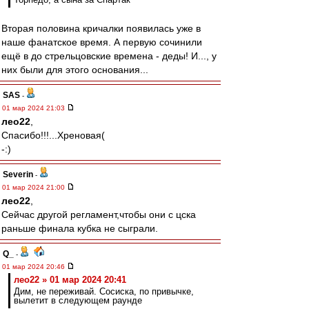
Вторая половина кричалки появилась уже в
наше фанатское время. А первую сочинили
ещё в до стрельцовские времена - деды! И..., у
них были для этого основания...
SAS
-
01 мар 2024 21:03
лео22
,
Спасибо!!!...Хреновая(
-:)
Severin
-
01 мар 2024 21:00
лео22
,
Сейчас другой регламент,чтобы они с цска
раньше финала кубка не сыграли.
Q_
-
01 мар 2024 20:46
лео22 » 01 мар 2024 20:41
Дим, не переживай. Сосиска, по привычке,
вылетит в следующем раунде