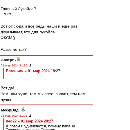
Главный Лукойла?
...???...
Вот от сюда и все беды наши и ещё раз
доказывает, что для лукойла
ФКСМ((
Разве не так?
Авверс
-
01 мар 2024 21:16
Евгеньич » 01 мар 2024 18:27
Вот да!
Чем нам хуже, тем мы злее, значит, тем нам
лучше.
МосфОлд
-
01 мар 2024 21:08
лео22 » 01 мар 2024 20:27
А потом и удивляются, почему папа за
Торпедо, а сына за Спартак