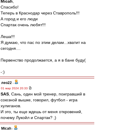
Micah
,
Спасибо!
Теперь в Краснодар через Ставрополь!!!
А город и его люди
Спартак очень любят!!!
Леша!!!
Я думаю, что пас по этим делам...хватит на
сегодня....
Первенство продолжается, а я в бане буду(
-:)
лео22
-
01 мар 2024 20:33
SAS
, Сань, один мой тренер, поигравший в
союзной вышке, говорил, футбол - игра
хулиганов.
И это, ты еще ждешь от меня откровений,
почему Лукойл и Спартак? ;)
Micah
-