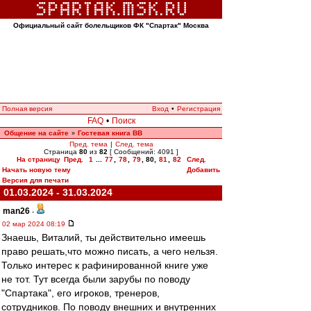
Официальный сайт болельщиков ФК "Спартак" Москва
Полная версия
Вход
•
Регистрация
FAQ
•
Поиск
Общение на сайте
Гостевая книга ВВ
»
Пред. тема
|
След. тема
Страница
80
из
82
[ Сообщений: 4091 ]
На страницу
Пред.
1
...
77
,
78
,
79
,
80
,
81
,
82
След.
Начать новую тему
Добавить
Версия для печати
01.03.2024 - 31.03.2024
man26
-
02 мар 2024 08:19
Знаешь, Виталий, ты действительно имеешь
право решать,что можно писать, а чего нельзя.
Только интерес к рафинированной книге уже
не тот. Тут всегда были зарубы по поводу
"Спартака", его игроков, тренеров,
сотрудников. По поводу внешних и внутренних