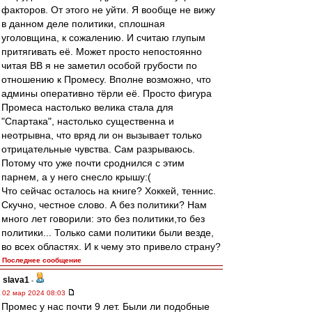
факторов. От этого не уйти. Я вообще не вижу
в данном деле политики, сплошная
уголовщина, к сожалению. И считаю глупым
притягивать её. Может просто непостоянно
читая ВВ я не заметил особой грубости по
отношению к Промесу. Вполне возможно, что
админы оперативно тёрли её. Просто фигура
Промеса настолько велика стала для
"Спартака", настолько существенна и
неотрывна, что вряд ли он вызывает только
отрицательные чувства. Сам разрываюсь.
Потому что уже почти сроднился с этим
парнем, а у него снесло крышу:(
Что сейчас осталось на книге? Хоккей, теннис.
Скучно, честное слово. А без политики? Нам
много лет говорили: это без политики,то без
политики... Только сами политики были везде,
во всех областях. И к чему это привело страну?
Последнее сообщение
slava1
-
02 мар 2024 08:03
Промес у нас почти 9 лет. Были ли подобные