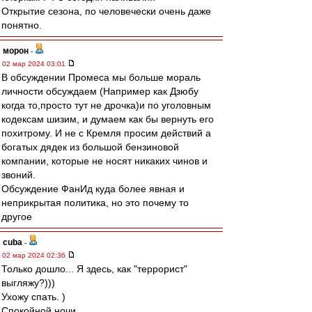
Открытие сезона, по человечески очень даже
понятно.
морон
-
02 мар 2024 03:01
В обсуждении Промеса мы больше мораль
личности обсуждаем (Например как Дзюбу
когда то,просто тут не дрочка)и по уголовным
кодексам шизим, и думаем как бы вернуть его
похитрому. И не с Кремля просим действий а
богатых дядек из большой бензиновой
компании, которые не носят никаких чинов и
звоний.
Обсуждение ФанИд куда более явная и
неприкрытая политика, но это почему то
другое
cuba
-
02 мар 2024 02:36
Только дошло... Я здесь, как "террорист"
выгляжу?)))
Ухожу спать. )
Спокойной ночи.