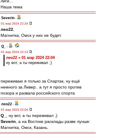
лиги...
Наша тема
Severin
-
01 мар 2024 22:24
лео22
,
Магнитка, Омск у них не будет.
Q_
-
01 мар 2024 22:13
лео22 » 01 мар 2024 22:04
ну вот, а ты переживал ;)
переживаю я только за Спартак, ну ещё
немного за Ливер.. а тут я просто против
позора и развала российского спорта
лео22
-
01 мар 2024 22:04
Q_
, ну вот, а ты переживал ;)
Severin
, а на Востоке расклады разве лучше:
Магнитка, Омск, Казань.