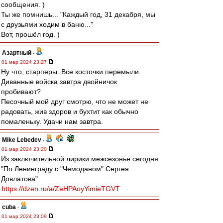
сообщения. )
Ты же помнишь... "Каждый год, 31 декабря, мы
с друзьями ходим в баню..."
Вот, прошёл год. )
Азартный
-
01 мар 2024 23:27
Ну что, старперы. Все косточки перемыли.
Диванные войска завтра двойничок
пробивают?
Песочный мой друг смотрю, что не может не
радовать, жив здоров и бухтит как обычно
помаленьку. Удачи нам завтра.
Mike Lebedev
-
01 мар 2024 23:20
Из заключительной лирики межсезонье сегодня
"По Ленинграду с "Чемоданом" Сергея
Довлатова"
https://dzen.ru/a/ZeHPAoyYimieTGVT
cuba
-
01 мар 2024 23:09