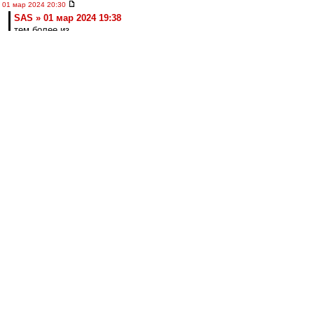
01 мар 2024 20:30
SAS » 01 мар 2024 19:38
тем более из
Ставрополя
Немного недавних воспоминаний. По-моему
здесь не было.
https://vk.com/wall-32665698_387220
лео22
-
01 мар 2024 20:27
МосфОлд » 01 мар 2024 18:26
С чужой женой у тебя промашка вышла. Все
твои усилия пойдут прахом, если у неё муж
за Торпеду топит...))
Не, погоди. А как же гены? ;)
А потом и удивляются, почему папа за
Торпедо, а сына за Спартак )))
лео22
-
01 мар 2024 20:22
впередсмотрящий » 01 мар 2024 15:50
Макси, а не Селя: Думаю, Кафанов видит
потенциал.