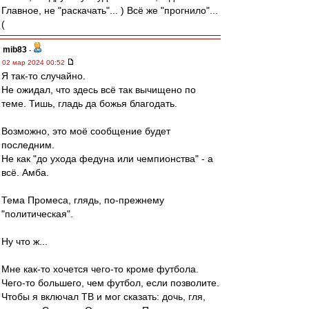
Главное, не "раскачать"... ) Всё же "прогнило"...
(
mib83
-
02 мар 2024 00:52
Я так-то случайно.
Не ожидал, что здесь всё так вычищено по
теме. Тишь, гладь да божья благодать.
Возможно, это моё сообщение будет
последним.
Не как "до ухода федуна или чемпионства" - а
всё. Амба.
Тема Промеса, глядь, по-прежнему
"политическая".
Ну что ж...
Мне как-то хочется чего-то кроме футбола.
Чего-то большего, чем футбол, если позволите.
Чтобы я включал ТВ и мог сказать: дочь, гля,