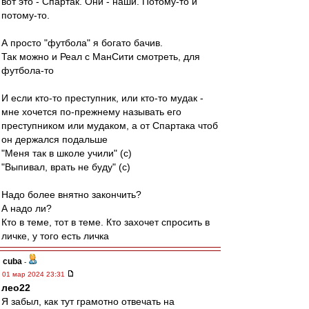
вот это - Спартак. Они - наши. Потому-то и
потому-то.
А просто "футбола" я богато бачив.
Так можно и Реал с МанСити смотреть, для
футбола-то
И если кто-то преступник, или кто-то мудак -
мне хочется по-прежнему называть его
преступником или мудаком, а от Спартака чтоб
он держался подальше
"Меня так в школе учили" (с)
"Выпивал, врать не буду" (с)
Надо более внятно закончить?
А надо ли?
Кто в теме, тот в теме. Кто захочет спросить в
личке, у того есть личка
cuba
-
01 мар 2024 23:31
лео22
Я забыл, как тут грамотно отвечать на