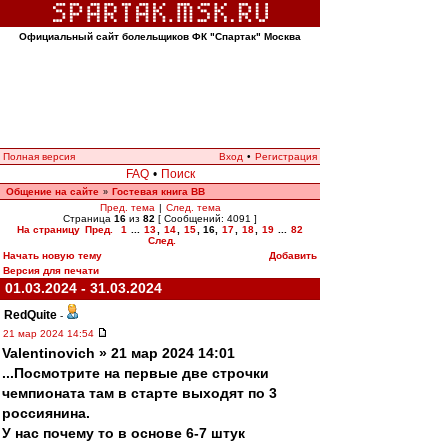
Официальный сайт болельщиков ФК "Спартак" Москва
Полная версия
Вход
•
Регистрация
FAQ
•
Поиск
Общение на сайте
Гостевая книга ВВ
»
Пред. тема
|
След. тема
Страница
16
из
82
[ Сообщений: 4091 ]
На страницу
Пред.
1
...
13
,
14
,
15
,
16
,
17
,
18
,
19
...
82
След.
Начать новую тему
Добавить
Версия для печати
01.03.2024 - 31.03.2024
RedQuite
-
21 мар 2024 14:54
Valentinovich » 21 мар 2024 14:01
...Посмотрите на первые две строчки
чемпионата там в старте выходят по 3
россиянина.
У нас почему то в основе 6-7 штук