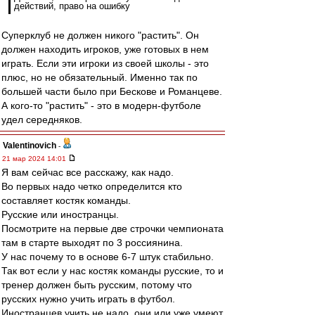
действий, право на ошибку
Суперклуб не должен никого "растить". Он
должен находить игроков, уже готовых в нем
играть. Если эти игроки из своей школы - это
плюс, но не обязательный. Именно так по
большей части было при Бескове и Романцеве.
А кого-то "растить" - это в модерн-футболе
удел середняков.
Valentinovich
-
21 мар 2024 14:01
Я вам сейчас все расскажу, как надо.
Во первых надо четко определится кто
составляет костяк команды.
Русские или иностранцы.
Посмотрите на первые две строчки чемпионата
там в старте выходят по 3 россиянина.
У нас почему то в основе 6-7 штук стабильно.
Так вот если у нас костяк команды русские, то и
тренер должен быть русским, потому что
русских нужно учить играть в футбол.
Иностранцев учить не надо, они или уже умеют