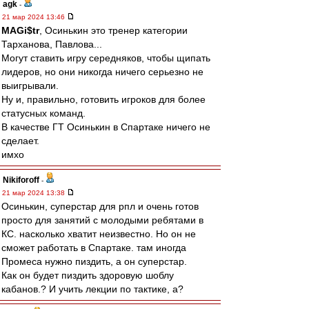
agk
-
21 мар 2024 13:46
MAGi$tr
, Осинькин это тренер категории
Тарханова, Павлова...
Могут ставить игру середняков, чтобы щипать
лидеров, но они никогда ничего серьезно не
выигрывали.
Ну и, правильно, готовить игроков для более
статусных команд.
В качестве ГТ Осинькин в Спартаке ничего не
сделает.
имхо
Nikiforoff
-
21 мар 2024 13:38
Осинькин, суперстар для рпл и очень готов
просто для занятий с молодыми ребятами в
КС. насколько хватит неизвестно. Но он не
сможет работать в Спартаке. там иногда
Промеса нужно пиздить, а он суперстар.
Как он будет пиздить здоровую шоблу
кабанов.? И учить лекции по тактике, а?