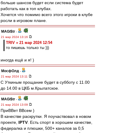
больше шансов будет если система будет
работать как в топ клубах.
Хочется что помимо всего этого игроки в клубе
росли в игровом плане.
MAGi$tr
-
21 мар 2024 13:16
TRIV » 21 мар 2024 12:54
то пишешь только ты )))
иногда ещё и я! )
МосфОлд
-
21 мар 2024 13:11
С Уткиным прощание будет в субботу с 11.00
до 14.00 в ЦКБ м.Крылатское.
MAGi$tr
-
21 мар 2024 13:09
ПриВВет ВВсем )
В качестве раскрутки. Я поучаствовал в новом
проекте,
IPTV
. Есть спорт в хорошем качестве,
федералка и плюшки, 500+ каналов за 0,5