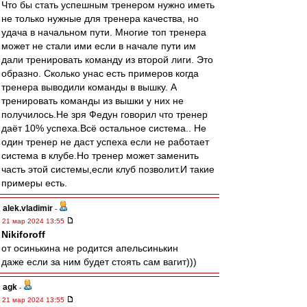
Что бы стать успешным тренером нужно иметь
не только нужные для тренера качества, но
удача в начальном пути. Многие топ тренера
может не стали ими если в начале пути им
дали тренировать команду из второй лиги. Это
образно. Сколько унас есть примеров когда
тренера выводили команды в вышку. А
тренировать команды из вышки у них не
получилось.Не зря Федун говорил что тренер
даёт 10% успеха.Всё остальное система.. Не
один тренер не даст успеха если не работает
система в клубе.Но тренер может заменить
часть этой системы,если клуб позволит.И такие
примеры есть.
alek.vladimir
-
21 мар 2024 13:55
Nikiforoff
от осинькина не родится апельсинькин
даже если за ним будет стоять сам вагит)))
agk
-
21 мар 2024 13:55