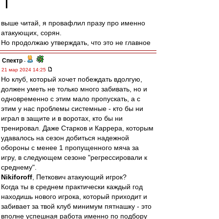
выше читай, я провафлил празу про именно
атакующих, сорян.
Но продолжаю утверждать, что это не главное
Спектр
-
21 мар 2024 14:25
Но клуб, который хочет побеждать вдолгую,
должен уметь не только много забивать, но и
одновременно с этим мало пропускать, а с
этим у нас проблемы системные - кто бы ни
играл в защите и в воротах, кто бы ни
тренировал. Даже Старков и Каррера, которым
удавалось на сезон добиться надежной
обороны с менее 1 пропущенного мяча за
игру, в следующем сезоне "регрессировали к
среднему".
Nikiforoff
, Петкович атакующий игрок?
Когда ты в среднем практически каждый год
находишь нового игрока, который приходит и
забивает за твой клуб минимум пятнашку - это
вполне успешная работа именно по подбору