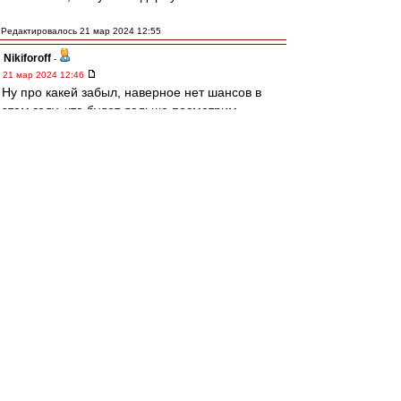
Редактировалось 21 мар 2024 12:55
Nikiforoff
-
21 мар 2024 12:46
Ну про какей забыл, наверное нет шансов в
этом году, что будет дальше посмотрим.
отчасти ловлю себя на мысли, что каркаю, и
пусть обосрусь в прогнозах тех, что я вижу! На
радость мне чуть чуть, и всем любителям
клюшкошайбы.
Nikiforoff
-
21 мар 2024 12:38
Согласен. При всем уважении к сокнижникам,
один выдает уже по 1000500 заходов
обсосанное, Леха Спектр оппонирует фактами.
Уныловато.
Аааастанавитесь.)
Сделайте глубокий вдох, иии...
... После 30 вроде, в календарик не смотрел,
но нас ждут горячие деньки. В месяц 10 игр,
там и бомжи и днище, и конюшня. Успеем, а