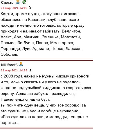
Спектр
-
21 мар 2024 14:19
Кстати, кроме шуток, атакующих игроков,
обжегшись на Кавенаги, клуб чаще всего
находит именно что готовых, которые сразу
приходят и начинают забивать. Веллитон,
Алекс, Ари, Макгиди, Эменике, Мовсисян,
Промес, Зе Луиш, Попов, Мельгарехо,
Фернандо, Луис Адриано, Понсе, Ларссон,
Соболев.
Nikiforoff
-
21 мар 2024 14:14
с 2008 года нахер не нужны никому кривоноги,
и то, можно сказать ни у кого не задалось,
когда не под улыбкой хиддинка, а взорвать всю
европу. Аршавин забухал, разводился,
Павлюченко спящий был.
вы поймите одну вещь. у них все хорошо! за
это судить не надо и вообще некошерно.
яРазведи лохов парни, и молодцы, теперь не
парятся...