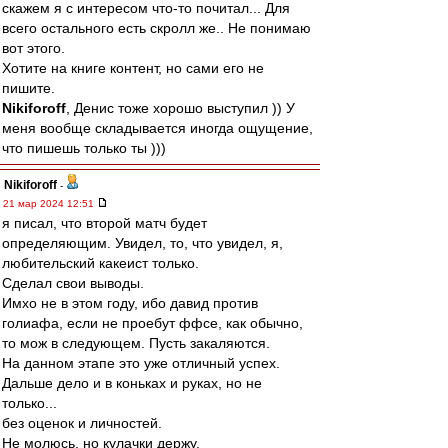
скажем я с интересом что-то почитал... Для
всего остального есть скролл же.. Не понимаю
вот этого.
Хотите на книге контент, но сами его не
пишите.
Nikiforoff
, Денис тоже хорошо выступил )) У
меня вообще складывается иногда ощущение,
что пишешь только ты )))
Nikiforoff
-
21 мар 2024 12:51
я писал, что второй матч будет
определяющим. Увидел, то, что увидел, я,
любительский какеист только.
Сделал свои выводы.
Имхо не в этом году, ибо давид против
голиафа, если не проебут ффсе, как обычно,
то мож в следующем. Пусть закаляются.
На данном этапе это уже отличный успех.
Дальше дело и в коньках и руках, но не
только...
без оценок и личностей.
Не молюсь, но кулачки держу.