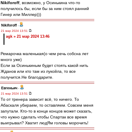
Nikiforoff
, возможно, у Осинькина что-то
получилось бы, если бы за ним стоял ранний
Гинер или Миллер)))
Nikiforoff
-
21 мар 2024 13:51
agk » 21 мар 2024 13:46
Ремарочка маленькая(о чем речь собсна лет
много уже)
Если за Осинькиным будет стоять какой нить
Жданов или кто там из лукойла, то все
получится.Не благодарите.
Евгеньич
-
21 мар 2024 13:51
То от тренера зависит всё, то ничего. То
Абаскаля убираем, то оставляем. Совсем меня
запутали. Кто-то в конце концов может сказать,
что нужно сделать чтобы Спартак все время
выигрывал? Хватит людЯм головы морочить!