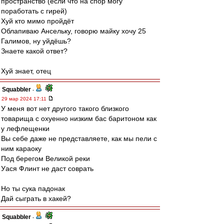
пространство (если что на спор могу
поработать с гирей)
Хуй кто мимо пройдёт
Облапиваю Ансельку, говорю майку хочу 25
Галимов, ну уйдёшь?
Знаете какой ответ?
Хуй знает, отец
Squabbler
-
29 мар 2024 17:11
У меня вот нет другого такого близкого
товарища с охуенно низким бас баритоном как
у лефлещенки
Вы себе даже не представляете, как мы пели с
ним караоку
Под берегом Великой реки
Уася Флинт не даст соврать
Но ты сука падонак
Дай сыграть в хакей?
Squabbler
-