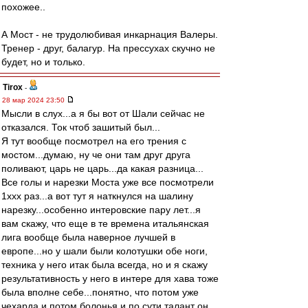
похожее..
А Мост - не трудолюбивая инкарнация Валеры.
Тренер - друг, балагур. На прессухах скучно не
будет, но и только.
Tirox
-
28 мар 2024 23:50
Мысли в слух...а я бы вот от Шали сейчас не
отказался. Ток чтоб зашитый был...
Я тут вообще посмотрел на его трения с
мостом...думаю, ну че они там друг друга
поливают, царь не царь...да какая разница...
Все голы и нарезки Моста уже все посмотрели
1ххх раз...а вот тут я наткнулся на шалину
нарезку...особенно интеровские пару лет...я
вам скажу, что еще в те времена итальянская
лига вообще была наверное лучшей в
европе...но у шали были колотушки обе ноги,
техника у него итак была всегда, но и я скажу
результативность у него в интере для хава тоже
была вполне себе...понятно, что потом уже
чехарда и потом болонья и по сути талант он