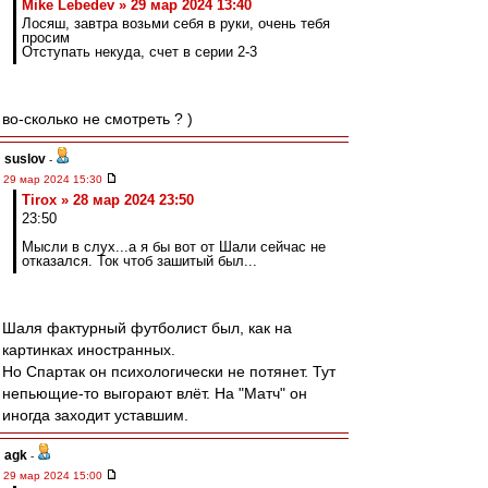
Mike Lebedev » 29 мар 2024 13:40
Лосяш, завтра возьми себя в руки, очень тебя
просим
Отступать некуда, счет в серии 2-3
во-сколько не смотреть ? )
suslov
-
29 мар 2024 15:30
Tirox » 28 мар 2024 23:50
23:50
Мысли в слух...а я бы вот от Шали сейчас не
отказался. Ток чтоб зашитый был...
Шаля фактурный футболист был, как на
картинках иностранных.
Но Спартак он психологически не потянет. Тут
непьющие-то выгорают влёт. На "Матч" он
иногда заходит уставшим.
agk
-
29 мар 2024 15:00