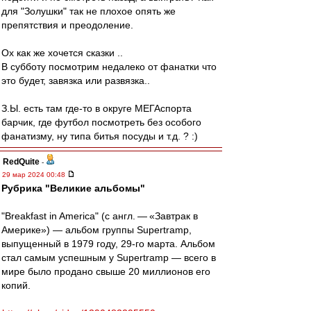
для "Золушки" так не плохое опять же
препятствия и преодоление.
Ох как же хочется сказки ..
В субботу посмотрим недалеко от фанатки что
это будет, завязка или развязка..
З.Ы. есть там где-то в округе МЕГАспорта
барчик, где футбол посмотреть без особого
фанатизму, ну типа битья посуды и т.д. ? :)
RedQuite
-
29 мар 2024 00:48
Рубрика "Великие альбомы"
"Breakfast in America" (с англ. — «Завтрак в
Америке») — альбом группы Supertramp,
выпущенный в 1979 году, 29-го марта. Альбом
стал самым успешным у Supertramp — всего в
мире было продано свыше 20 миллионов его
копий.