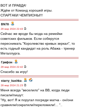
ВОТ И ПРАВДА!
Ждём от Команд хорошей игры.
СПАРТАКИ ЧЕМПИОНЫ!!!
BN78
-
28 мар 2024 22:43
Сейчас же вроде бы мода на ремейки
советских фильмов. Если соберутся
переснимать "Королевство кривых зеркал", то
есть годный кандидат на роль Абажа - тренер
Металлурга.
Грифон
-
28 мар 2024 22:42
Спасибо за игру!
starry_kashka
-
28 мар 2024 21:23
Меня всегда "веселило" на ВВ, когда люди
писали/пишут:
"Ну, вот! Я ж поругал посреди матча - он/они
сравняли/сократили/переломили!... "..