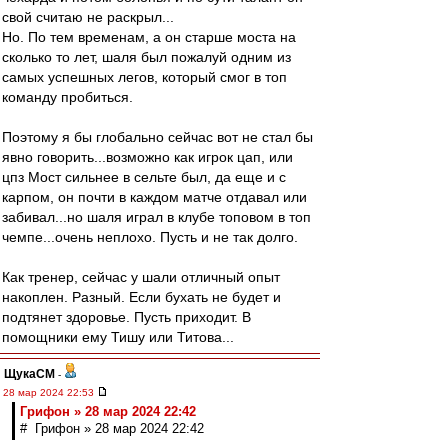
свой считаю не раскрыл...
Но. По тем временам, а он старше моста на
сколько то лет, шаля был пожалуй одним из
самых успешных легов, который смог в топ
команду пробиться.
Поэтому я бы глобально сейчас вот не стал бы
явно говорить...возможно как игрок цап, или
цпз Мост сильнее в сельте был, да еще и с
карпом, он почти в каждом матче отдавал или
забивал...но шаля играл в клубе топовом в топ
чемпе...очень неплохо. Пусть и не так долго.
Как тренер, сейчас у шали отличный опыт
накоплен. Разный. Если бухать не будет и
подтянет здоровье. Пусть приходит. В
помощники ему Тишу или Титова...
ЩукаСМ
-
28 мар 2024 22:53
Грифон » 28 мар 2024 22:42
# Грифон » 28 мар 2024 22:42