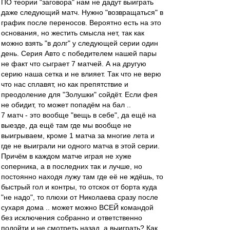
ПО теории "заговора" нам не дадут выиграть
даже следующий матч. Нужно "возвращаться" в
график после переносов. Вероятно есть на это
основания, но жестить смысла нет, так как
можно взять "в долг" у следующей серии один
день. Серия Авто с победителем нашей пары
не факт что сыграет 7 матчей. А на другую
серию наша сетка и не влияет. Так что не верю
что нас сплавят, но как препятствие и
преодоление для "Золушки" сойдёт. Если фея
не обидит, то может попадём на бал ..
7 матч - это вообще "вещь в себе", да ещё на
выезде, да ещё там где мы вообще не
выигрываем, кроме 1 матча за многие лета и
где не выиграли ни одного матча в этой серии.
Причём в каждом матче играя не хуже
соперника, а в последних так и лучше, но
постоянно находя лужу там где её не ждёшь, то
быстрый гол и контры, то отскок от борта куда
"не надо", то плюхи от Николаева сразу после
сухаря дома .. может можно ВСЕЙ командой
без исключения собранно и ответственно
подойти и не смотреть назад, а выиграть? Как