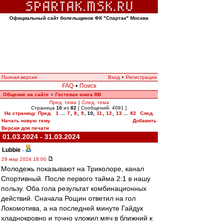
Официальный сайт болельщиков ФК "Спартак" Москва
Полная версия
Вход
•
Регистрация
FAQ
•
Поиск
Общение на сайте
Гостевая книга ВВ
»
Пред. тема
|
След. тема
Страница
10
из
82
[ Сообщений: 4091 ]
На страницу
Пред.
1
...
7
,
8
,
9
,
10
,
11
,
12
,
13
...
82
След.
Начать новую тему
Добавить
Версия для печати
01.03.2024 - 31.03.2024
Lubbie
-
29 мар 2024 18:00
Молодежь показывают на Триколоре, канал
Спортивный. После первого тайма 2:1 в нашу
пользу. Оба гола результат комбинационных
действий. Сначала Рощин ответил на гол
Локомотива, а на последней минуте Гайдук
хладнокровно и точно уложил мяч в ближний к