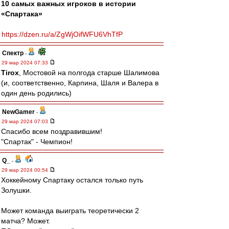
10 самых важных игроков в истории
«Спартака»
https://dzen.ru/a/ZgWjOifWFU6VhTfP
Спектр
-
29 мар 2024 07:33
Tirox
, Мостовой на полгода старше Шалимова
(и, соответственно, Карпина, Шаля и Валера в
один день родились)
NewGamer
-
29 мар 2024 07:03
Спасибо всем поздравившим!
"Спартак" - Чемпион!
Q_
-
29 мар 2024 00:54
Хоккейному Спартаку остался только путь
Золушки.
Может команда выиграть теоретически 2
матча? Может.