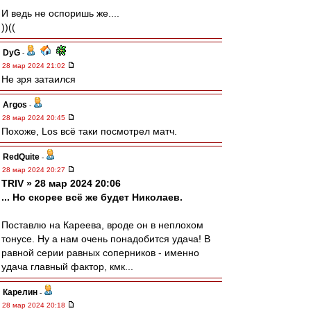
И ведь не оспоришь же....
))((
DyG
-
28 мар 2024 21:02
Не зря затаился
Argos
-
28 мар 2024 20:45
Похоже, Los всё таки посмотрел матч.
RedQuite
-
28 мар 2024 20:27
TRIV » 28 мар 2024 20:06
... Но скорее всё же будет Николаев.
Поставлю на Кареева, вроде он в неплохом
тонусе. Ну а нам очень понадобится удача! В
равной серии равных соперников - именно
удача главный фактор, кмк...
Карелин
-
28 мар 2024 20:18