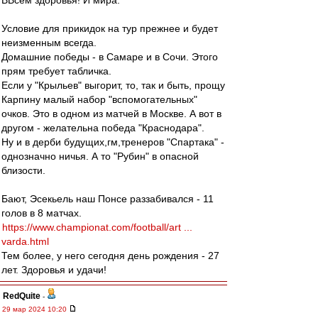
ВВсем здоровья! И мира.
Условие для прикидок на тур прежнее и будет
неизменным всегда.
Домашние победы - в Самаре и в Сочи. Этого
прям требует табличка.
Если у "Крыльев" выгорит, то, так и быть, прощу
Карпину малый набор "вспомогательных"
очков. Это в одном из матчей в Москве. А вот в
другом - желательна победа "Краснодара".
Ну и в дерби будущих,гм,тренеров "Спартака" -
однозначно ничья. А то "Рубин" в опасной
близости.
Бают, Эсекьель наш Понсе раззабивался - 11
голов в 8 матчах.
https://www.championat.com/football/art ...
varda.html
Тем более, у него сегодня день рождения - 27
лет. Здоровья и удачи!
RedQuite
-
29 мар 2024 10:20