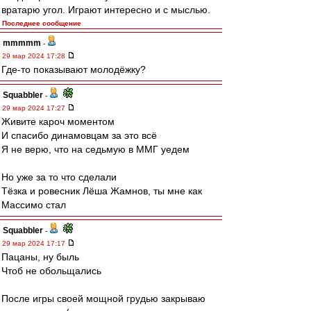
вратарю угол. Играют интересно и с мыслью.
Последнее сообщение
mmmmm
-
29 мар 2024 17:28
Где-то показывают молодёжку?
Squabbler
-
29 мар 2024 17:27
Живите кароч моментом
И спасибо динамовцам за это всё
Я не верю, что на седьмую в ММГ уедем
Но уже за то что сделали
Тёзка и ровесник Лёша Жамнов, ты мне как
Массимо стал
Squabbler
-
29 мар 2024 17:17
Пацаны, ну быль
Чтоб не обольщались
После игры своей мощной грудью закрываю