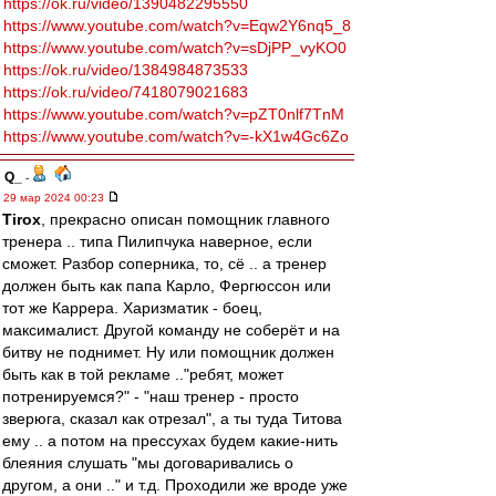
https://ok.ru/video/1390482295550
https://www.youtube.com/watch?v=Eqw2Y6nq5_8
https://www.youtube.com/watch?v=sDjPP_vyKO0
https://ok.ru/video/1384984873533
https://ok.ru/video/7418079021683
https://www.youtube.com/watch?v=pZT0nlf7TnM
https://www.youtube.com/watch?v=-kX1w4Gc6Zo
Q_
-
29 мар 2024 00:23
Tirox
, прекрасно описан помощник главного
тренера .. типа Пилипчука наверное, если
сможет. Разбор соперника, то, сё .. а тренер
должен быть как папа Карло, Фергюссон или
тот же Каррера. Харизматик - боец,
максималист. Другой команду не соберёт и на
битву не поднимет. Ну или помощник должен
быть как в той рекламе .."ребят, может
потренируемся?" - "наш тренер - просто
зверюга, сказал как отрезал", а ты туда Титова
ему .. а потом на прессухах будем какие-нить
блеяния слушать "мы договаривались о
другом, а они .." и т.д. Проходили же вроде уже