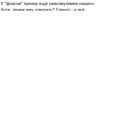
У "фоксов" тренер ещё невозмутимее нашего.
Хотя, зачем ему говорить? Глянул - и всё..
Жамнов в прошлый раз определённо
выразился про недостаток опыта игр в ПО у
наших хоккеистов. Говорит, поддавливает это
их..
Похоже, что восьмёрка лучших в КХЛ - это пока
потолок этой команды. При благосклонном
жребии и игровом фарте - четвёрка.
TRIV
-
Администратор
28 мар 2024 20:06
Ну вот, надеялся, что нервишки начнут шалить
у Набокова... А получилось, что у Николаева не
попёрло, блин... Важный матч проиграли, но
шансы есть! Ждём субботу!
Вот даже и не знаю кого Жамнов теперь в
ворота поставит... Но скорее всё же будет
Николаев.
ЩукаСМ
-