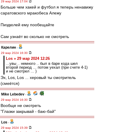
29 мар 2024 17:04
Больше чем хакей и футбол я теперь ненавижу
саратовского мракобеса Алежу
Пиздюлей ему пообещайте
Сам узнаёт во сколько не смотреть
Карелин
-
29 мар 2024 16:30
Los » 29 мар 2024 12:26
...увы .. немного .. был в баре кода шел
второй период ... потом уехал (при счете 4-1)
и не смотрел ... )
Эх, Los, Los ... херовый ты смотритель
(смеётся)
Mike Lebedev
-
29 мар 2024 16:30
Вообще не смотреть
"Глазки закрывай - баю-бай"
Los
-
29 мар 2024 15:39