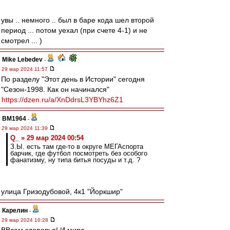
увы .. немного .. был в баре кода шел второй
период ... потом уехал (при счете 4-1) и не
смотрел ... )
Mike Lebedev
-
29 мар 2024 11:57
По разделу "Этот день в Истории" сегодня
"Сезон-1998. Как он начинался"
https://dzen.ru/a/XnDdrsL3YBYhz6Z1
BM1964
-
29 мар 2024 11:39
Q_ » 29 мар 2024 00:54
З.Ы. есть там где-то в округе МЕГАспорта
барчик, где футбол посмотреть без особого
фанатизму, ну типа битья посуды и т.д. ?
улица Гризодубовой, 4к1 "Йоркшир"
Карелин
-
29 мар 2024 10:28