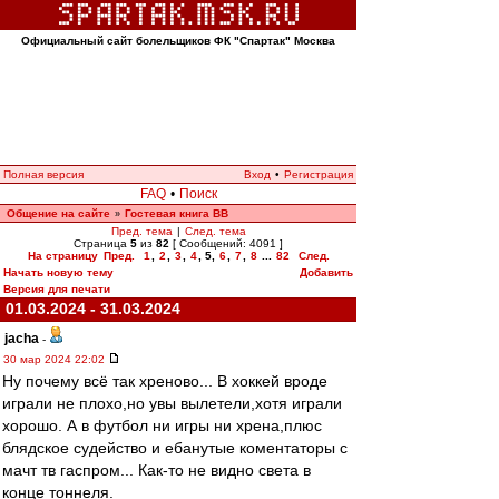
Официальный сайт болельщиков ФК "Спартак" Москва
Полная версия
Вход
•
Регистрация
FAQ
•
Поиск
Общение на сайте
Гостевая книга ВВ
»
Пред. тема
|
След. тема
Страница
5
из
82
[ Сообщений: 4091 ]
На страницу
Пред.
1
,
2
,
3
,
4
,
5
,
6
,
7
,
8
...
82
След.
Начать новую тему
Добавить
Версия для печати
01.03.2024 - 31.03.2024
jacha
-
30 мар 2024 22:02
Ну почему всё так хреново... В хоккей вроде
играли не плохо,но увы вылетели,хотя играли
хорошо. А в футбол ни игры ни хрена,плюс
блядское судейство и ебанутые коментаторы с
мачт тв гаспром... Как-то не видно света в
конце тоннеля.