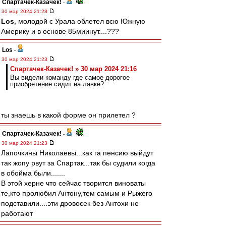
Спартачек-Казачек!
-
30 мар 2024 21:28
Los
, молодой с Урала облетел всю Южную
Америку и в основе 85миинут....???
Los
-
30 мар 2024 21:23
Спартачек-Казачек! » 30 мар 2024 21:16
Вы видели команду где самое дорогое
приобретение сидит на лавке?
ты знаешь в какой форме он прилетел ?
Спартачек-Казачек!
-
30 мар 2024 21:23
Лапочкины Николаевы...как га пенсию выйдут
так жопу рвут за Спартак...так бы судили когда
в обойма были.......
В этой херне что сейчас творится виноваты
те,кто пролюбил Антону,тем самым и Рыжего
подставили....эти дровосек без Антохи не
работают