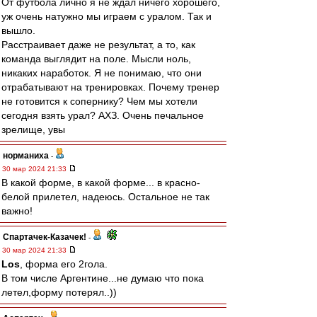
От футбола лично я не ждал ничего хорошего,
уж очень натужно мы играем с уралом. Так и
вышло.
Расстраивает даже не результат, а то, как
команда выглядит на поле. Мысли ноль,
никаких наработок. Я не понимаю, что они
отрабатывают на тренировках. Почему тренер
не готовится к сопернику? Чем мы хотели
сегодня взять урал? АХЗ. Очень печальное
зрелище, увы
норманиха
-
30 мар 2024 21:33
В какой форме, в какой форме... в красно-
белой прилетел, надеюсь. Остальное не так
важно!
Спартачек-Казачек!
-
30 мар 2024 21:33
Los
, форма его 2гола.
В том числе Аргентине...не думаю что пока
летел,форму потерял..))