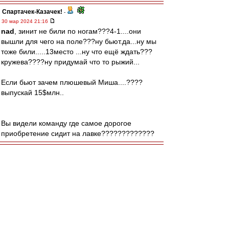
Спартачек-Казачек!
-
30 мар 2024 21:16
nad
, зинит не били по ногам???4-1....они
вышли для чего на поле???ну бьют.да...ну мы
тоже били.....13место ...ну что ещё ждать???
кружева????ну придумай что то рыжий...
Если бьют зачем плюшевый Миша....????
выпускай 15$млн..
Вы видели команду где самое дорогое
приобретение сидит на лавке?????????????
man26
-
30 мар 2024 21:15
Как выясняется, у нас на ВАР ещё назначили
непонятно кого. Ноунеймы, которыми проще
управлять?
Bestguy
-
30 мар 2024 21:14