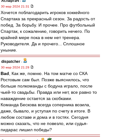
Аспартач
-
30 мар 2024 21:31
Хочется поблагодарить игроков хоккейного
Спартака за прекрасный сезон. За радость от
побед. За борьбу. И прочее. Про футбольный
Спартак, к сожалению, говорить нечего. По
крайней мере пока в нем нет тренера.
Руководителя. Да и прочего... Сплошное
уныние.
dispatcher
-
30 мар 2024 21:29
Bad
, Как же, помню. На том матче со СКА
Ростовым сам был. Позже выяснилось, что
больше полкоманды с бодуна играло, после
чьей-то свадьбы. Правда или нет, все равно то
наваждение остается за скобками.
Команда Бескова всегда соперника возила,
даже, бывало, и уступая по счету в итоге. В
любом составе и дома и в гостях. Сегодня
можно сказать, что не повезло, или судья-
пидарас лишил победы?