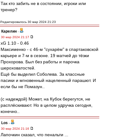
Так кто забить не в состоянии, игроки или
тренер?
Редактировалось 30 мар 2024 21:23
Карелин
-
30 мар 2024 21:17
xG 1.10 - 0.46
Максименко - с 46-м "сухарём" в спартаковской
карьере и 7-м в сезоне. 19 матчей до тёзки
Прохорова. Был без работы и парочка
шероховатостей.
Ещё бы выделил Соболева. За классные
пасики и мгновенный нацеленный парашют. И
если бы не Помазун..
(с надеждой) Может, на Кубок берегутся, не
расплёскивают. Но в целом удручка сегодня,
конечно..
Los
-
30 мар 2024 21:16
Лапочкин сказал, что пенальти ...