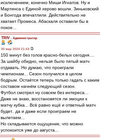
исключением, конечно Миши Игнатов. Ну и
Мартинса с Единой херово вошли. Зиньковский
и Бонгода впечатлили. Действительно не
хватает Промеса. Абаскаля оставили бы в
покое...
TRIV
-
Администратор
30 мар 2024 21:43
150 минут без голов красно-белых сегодня....
За шайбу обидно, нельзя было пятый матч
отдавать. Но думаю, что проиграли
чемпионам... Сезон получился в целом
бодрым. Остаётся теперь только гадать с каким
составом начнём следующий сезон.
Футбол смотрел ну совсем без интереса...
Даже не знаю, восстановятся ли эмоции к
матчу кубка... Всё равно ещё и ответный матч
будет.. да и даже если проиграем не
вылетаем...
Но складывается ощущение, что можно
успокоится уже до августа...