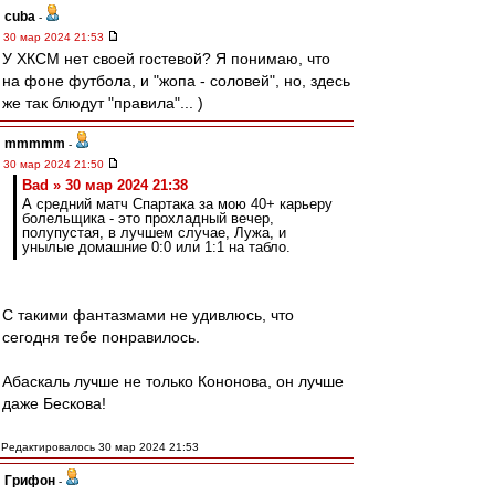
cuba
-
30 мар 2024 21:53
У ХКСМ нет своей гостевой? Я понимаю, что
на фоне футбола, и "жопа - соловей", но, здесь
же так блюдут "правила"... )
mmmmm
-
30 мар 2024 21:50
Bad » 30 мар 2024 21:38
А средний матч Спартака за мою 40+ карьеру
болельщика - это прохладный вечер,
полупустая, в лучшем случае, Лужа, и
унылые домашние 0:0 или 1:1 на табло.
С такими фантазмами не удивлюсь, что
сегодня тебе понравилось.
Абаскаль лучше не только Кононова, он лучше
даже Бескова!
Редактировалось 30 мар 2024 21:53
Грифон
-