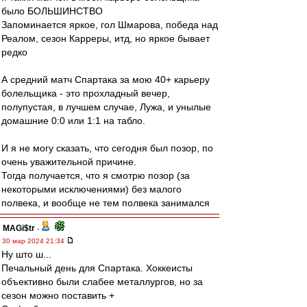
было БОЛЬШИНСТВО
Запоминается яркое, гол Шмарова, победа над
Реалом, сезон Карреры, итд, но яркое бывает
редко
А средний матч Спартака за мою 40+ карьеру
болельщика - это прохладный вечер,
полупустая, в лучшем случае, Лужа, и унылые
домашние 0:0 или 1:1 на табло.
И я не могу сказать, что сегодня был позор, по
очень уважительной причине.
Тогда получается, что я смотрю позор (за
некоторыми исключениями) без малого
полвека, и вообще не тем полвека занимался
MAGi$tr
-
30 мар 2024 21:34
Ну што ш...
Печальный день для Спартака. Хоккеисты
объективно были слабее металлургов, но за
сезон можно поставить +