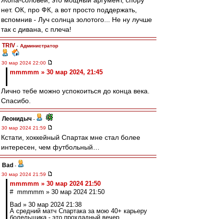
Жопа-соловей, это мощный аргумент, спору
нет. ОК, про ФК, а вот просто поддержать,
вспомнив - Луч солнца золотого... Не ну лучше
так с дивана, с плеча!
TRIV
-
Администратор
30 мар 2024 22:00
mmmmm » 30 мар 2024, 21:45
Лично тебе можно успокоиться до конца века.
Спасибо.
Леонидыч
-
30 мар 2024 21:59
Кстати, хоккейный Спартак мне стал более
интересен, чем футбольный…
Bad
-
30 мар 2024 21:59
mmmmm » 30 мар 2024 21:50
# mmmmm » 30 мар 2024 21:50
Bad » 30 мар 2024 21:38
А средний матч Спартака за мою 40+ карьеру
болельщика - это прохладный вечер,