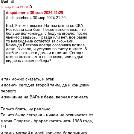
Bad
-
30 мар 2024 21:38
dispatcher » 30 мар 2024 21:29
# dispatcher » 30 мар 2024 21:29
Bad, Как же, помню. На том матче со СКА
Ростовым сам был. Позже выяснилось, что
больше полкоманды с бодуна играло, после
чьей-то свадьбы. Правда или нет, все равно
то наваждение остается за скобками.
Команда Бескова всегда соперника возила,
даже, бывало, и уступая по счету в итоге. В
любом составе и дома и в гостях. Сегодня
можно сказать, что не повезло, или судья-
пидарас лишил победы?
и так можно сказать, и этак
и возили сегодня второй тайм, да и концовку
первого
и женщина на ВАРе к беде, верная примета
Только блять, ну реально.
То, что было сегодня - ничем не отличается от
матча Спартак - Арарат какого-нить 1988 года,
1:1
и таких матчей в моей карьере болельщика