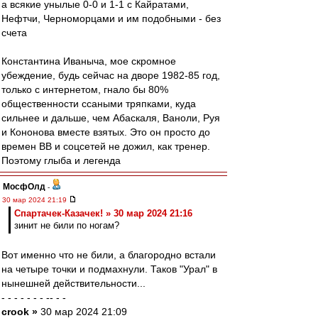
а всякие унылые 0-0 и 1-1 с Кайратами,
Нефтчи, Черноморцами и им подобными - без
счета
Константина Иваныча, мое скромное
убеждение, будь сейчас на дворе 1982-85 год,
только с интернетом, гнало бы 80%
общественности ссаными тряпками, куда
сильнее и дальше, чем Абаскаля, Ваноли, Руя
и Кононова вместе взятых. Это он просто до
времен ВВ и соцсетей не дожил, как тренер.
Поэтому глыба и легенда
МосфОлд
-
30 мар 2024 21:19
Спартачек-Казачек! » 30 мар 2024 21:16
зинит не били по ногам?
Вот именно что не били, а благородно встали
на четыре точки и подмахнули. Таков "Урал" в
нынешней действительности...
- - - - - - - -- - -
crook »
30 мар 2024 21:09