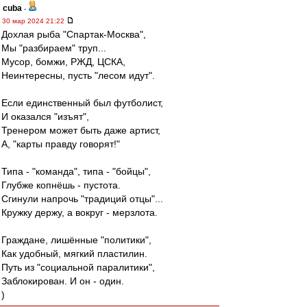
cuba
-
30 мар 2024 21:22
Дохлая рыба "Спартак-Москва",
Мы "разбираем" труп...
Мусор, бомжи, РЖД, ЦСКА,
Неинтересны, пусть "лесом идут".
Если единственный был футболист,
И оказался "изъят",
Тренером может быть даже артист,
А, "карты правду говорят!"
Типа - "команда", типа - "бойцы",
Глубже копнёшь - пустота.
Сгинули напрочь "традиций отцы"...
Кружку держу, а вокруг - мерзлота.
Граждане, лишённые "политики",
Как удобный, мягкий пластилин.
Путь из "социальной паралитики",
Заблокирован. И он - один.
)