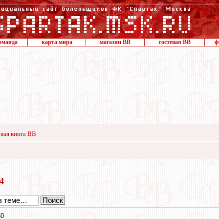
оманда
карта мира
магазин ВВ
гостевая ВВ
ф
вая книга ВВ
24
50