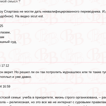
рямой смысл ?
еру Спартака не могли дать неквалифицированного переводчика. И,п
добное). На видео sicut est.
25
глазам,
сам
рашный суд,
 17:12
он верит. Но решил ли он так потролить журнашлюх или те такие т
 поплыл и уже давно.
4 16:59
стской семьи: учеба в приоритете, жизнь строго организована, – 
ола – религиозная, но это все же не интернат с суровыми правил