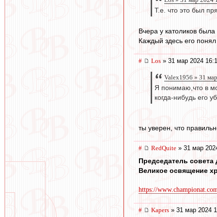
Т.е. что это был п
Вчера у католиков была
Каждый здесь его понял
#
Los
» 31 мар 2024 16:
Valex1956 » 31 ма
Я понимаю,что в мо
когда-нибудь его уб
ты уверен, что правильн
#
RedQuite
» 31 мар 202
Председатель совета
Великое освящение хр
https://www.championat.com
#
Kapers
» 31 мар 2024 1