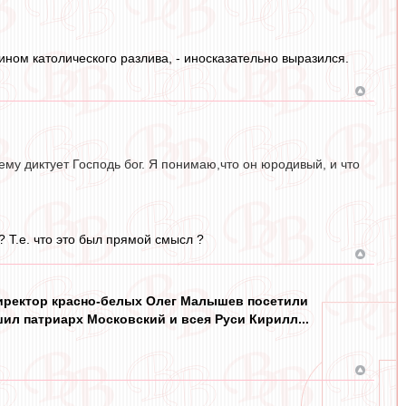
ином католического разлива, - иносказательно выразился.
ему диктует Господь бог. Я понимаю,что он юродивый, и что
? Т.е. что это был прямой смысл ?
иректор красно-белых Олег Малышев посетили
ил патриарх Московский и всея Руси Кирилл...