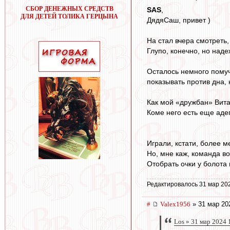
СБОР ДЕНЕЖНЫХ СРЕДСТВ
SAS
,
ДЛЯ ДЕТЕЙ ТОЛИКА ГЕРЦЫНА
ДядяСаш, привет )
На стал вчера смотреть
Глупо, конечно, но наде
Осталось немного помуч
показывать против дна, 
Как мой «дружбан» Вит
Коме него есть еще аде
Играли, кстати, более м
Но, мне каж, команда во
Отобрать очки у болота 
Редактировалось 31 мар 20
#
Valex1956
» 31 мар 20
Los » 31 мар 2024 