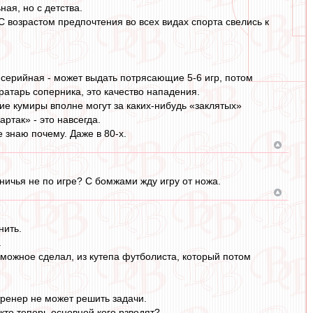
ная, но с детства.
 С возрастом предпочтения во всех видах спорта свелись к
 серийная - может выдать потрясающие 5-6 игр, потом
вратарь соперника, это качество нападения.
ие кумиры вполне могут за каких-нибудь «заклятых»
артак» - это навсегда.
е знаю почему. Даже в 80-х.
ничья не по игре? С бомжами жду игру от ножа.
нить.
.
зможное сделал, из кутепа футболиста, который потом
тренер не может решить задачи.
кто теперь основной кого рзводят?