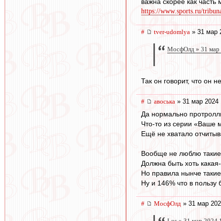
важна скорее как часть 
https://www.sports.ru/tribun
#
tver-udomlya
» 31 мар 
МосфОлд » 31 мар 
Так он говорит, что он 
#
авоська
» 31 мар 2024 
Да нормально протролл
Что-то из серии «Ваше 
Ещё не хватало отчиты
Вообще не люблю такие
Должна быть хоть какая-
Но правила нынче такие
Ну и 146% что в пользу
#
МосфОлд
» 31 мар 202
Los » 31 мар 2024 