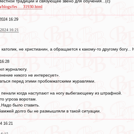
местной традиции и связующее звено для обучения...(с)
a/blogs/fes ... 31930.html
2024 16:29
2024 16:21
не католик, не христианин, а обращается к какому-то другому богу...
16:28
ил журналюгу.
мнение никого не интересует».
ваться перед этими пробомжатскими журавлями.
 пенали когда наступают на ногу выбегающему из штрафной.
то угроза воротам.
.Надо было ставить.
 бамжей долго бы не размышляли в такой ситуации.
4 16:21
16:15