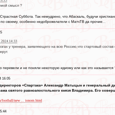
рямой смысл ?
 Страстная Суббота. Так немудрено, что Абаскаль, будучи христиан
 по своему, особенно недоброжелатели с МатчТВ да прочие...
15
р 2024 14:33
згах у тренера, заявляющего на всю Россию,что стартовый состав 
ерут.
о перевели и не поняли некоторую идиому или как это называется 
4 16:05
 директоров «Спартака» Александр Матыцын и генеральный д
ама святого равноапостольного князя Владимира. Его соверш
/football/new ... ionom.html
5:44