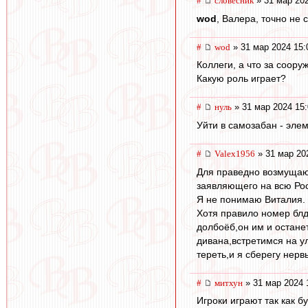
#
словесник
» 31 мар 202
wod
, Валера, точно не 
#
wod
» 31 мар 2024 15:
Коллеги, а что за соор
Какую роль играет?
#
нуль
» 31 мар 2024 15:
Уйти в самозабан - элем
#
Valex1956
» 31 мар 20
Для праведно возмущающ
заявляющего на всю Росс
Я не понимаю Виталия. 
Хотя правило номер блд
долбоёб,он им и останет
дивана,встретимся на ул
тереть,и я сберегу нерв
#
митхун
» 31 мар 2024 
Игроки играют так как б