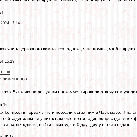
34
 2024 15:14
 как часть церковного комплекса, однако, я не помню, чтоб в други
24 15:19
 15:00
- элементарно
ло к Виталию,но раз уж вы прокомментировали отвечу:сам уходить
5:16
так Кс играл в первой лиге и поехали мы за ним в Черкизово. И на 
о объединились ,и у них к нам был только один вопрос,где взяли 
ам парни одного, выйти в вышку, чтоб друг другу в гости ездить...