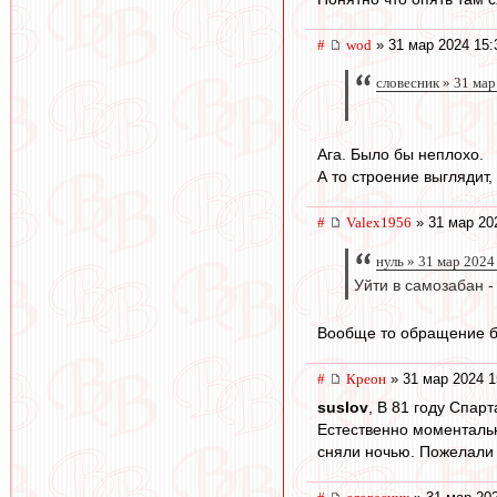
#
wod
» 31 мар 2024 15:
словесник » 31 мар
Ага. Было бы неплохо.
А то строение выглядит,
#
Valex1956
» 31 мар 20
нуль » 31 мар 2024
Уйти в самозабан 
Вообще то обращение бы
#
Креон
» 31 мар 2024 1
suslov
, В 81 году Спар
Естественно моментальн
сняли ночью. Пожелали н