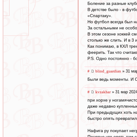
Боление за разные клубы
В детстве было - в футб
«Спартаку».
Но футбол всегда был н
За остальными не особо
В этом сезоне хоккей с
столько же слить. И в 3
Как понимаю, в КХЛ тре
феерить. Так что считаю
P.S. Одно постоянно - б
#
blind_guardian
» 31 ма
Были ведь моменты. И С
#
kvzakhar
» 31 мар 2024
при хорхе у ногамячист
даже недавно купленные
При предыдущих хоть на
быстро опять превратилс
Нафига ру покупает нег
Понятно что опять там с