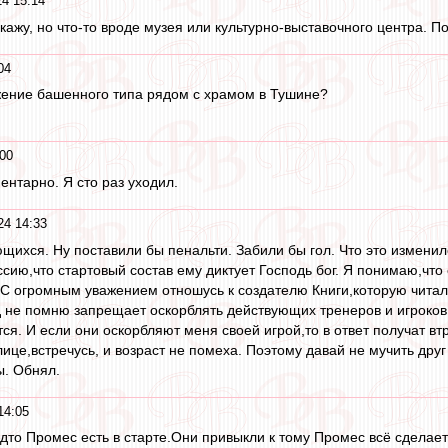
4 15:14
скажу, но что-то вроде музея или культурно-выставочного центра. П
04
ужение башенного типа рядом с храмом в Тушине?
00
ентарно. Я сто раз уходил.
24 14:33
ихся. Ну поставили бы пенальти. Забили бы гол. Что это изменило
ию,что стартовый состав ему диктует Господь бог. Я понимаю,что о
С огромным уважением отношусь к создателю Книги,которую читал 
 не помню запрещает оскорблять действующих тренеров и игроков 
ся. И если они оскорбляют меня своей игрой,то в ответ получат втр
ице,встречусь, и возраст не помеха. Поэтому давай не мучить друг
ы. Обнял.
14:05
удто Промес есть в старте.Они привыкли к тому Промес всё сделает 