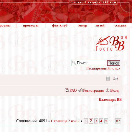
орумы
прогнозы
фан-клуб
юмор
музей
ссылки
Расширенный поиск
FAQ
Регистрация
Вход
Календарь ВВ
2
Сообщений: 4091 •
Страница
2
из
82
•
1
3
4
5
...
82