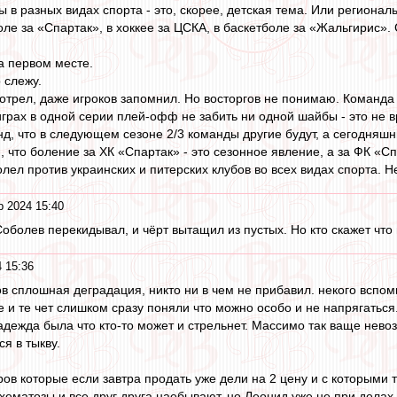
 в разных видах спорта - это, скорее, детская тема. Или региональ
оле за «Спартак», в хоккее за ЦСКА, в баскетболе за «Жальгирис».
а первом месте.
 слежу.
мотрел, даже игроков запомнил. Но восторгов не понимаю. Команда
 играх в одной серии плей-офф не забить ни одной шайбы - это не 
нд, что в следующем сезоне 2/3 команды другие будут, а сегодняшн
, что боление за ХК «Спартак» - это сезонное явление, а за ФК «Сп
олел против украинских и питерских клубов во всех видах спорта. Н
р 2024 15:40
оболев перекидывал, и чёрт вытащил из пустых. Но кто скажет что 
 15:36
ов сплошная деградация, никто ни в чем не прибавил. некого вспом
 и те чет слишком сразу поняли что можно особо и не напрягаться
дежда была что кто-то может и стрельнет. Массимо так ваще нево
я в тыкву.
ров которые если завтра продать уже дели на 2 цену и с которыми 
хематозы и все друг друга наебывают, но Леонид уже не при делах 