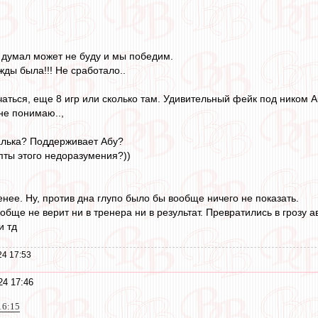
, думал может не буду и мы победим.
жды была!!! Не сработало..
аться, еще 8 игр или сколько там. Удивительный фейк под ником Аб
не понимаю..,
алька? Поддерживает Абу?
пты этого недоразумения?))
енее. Ну, против дна глупо было бы вообще ничего не показать.
обще не верит ни в тренера ни в результат. Превратились в грозу а
и тд
24 17:53
24 17:46
16:15