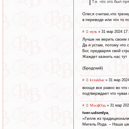
Т.е. что это был п
Олег,я считаю,что трен
в переводе или что то по
#
нуль
» 31 мар 2024 17:
Лучше не верить своим 
Да и устам, потому что 
Бог, предваряя свой ст
Жаждет казнить нас тут
(Бродский)
#
kvzakhar
» 31 мар 2024
вооще все равно во что 
подтверждает что чувак
#
МосфОлд
» 31 мар 202
tver-udomlya
,
«Гилле из традиционали
Мигель Рода. – Наша шк