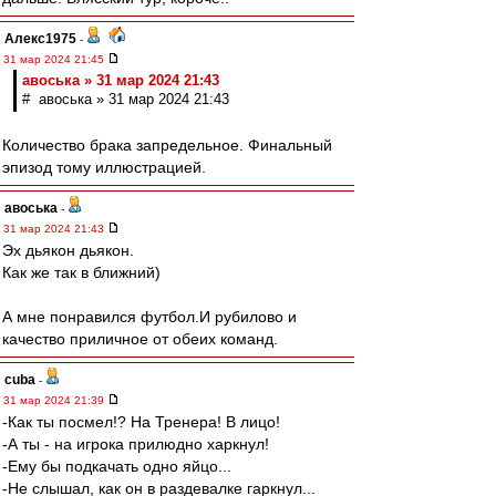
Алекс1975
-
31 мар 2024 21:45
авоська » 31 мар 2024 21:43
# авоська » 31 мар 2024 21:43
Количество брака запредельное. Финальный
эпизод тому иллюстрацией.
авоська
-
31 мар 2024 21:43
Эх дьякон дьякон.
Как же так в ближний)
А мне понравился футбол.И рубилово и
качество приличное от обеих команд.
cuba
-
31 мар 2024 21:39
-Как ты посмел!? На Тренера! В лицо!
-А ты - на игрока прилюдно харкнул!
-Ему бы подкачать одно яйцо...
-Не слышал, как он в раздевалке гаркнул...