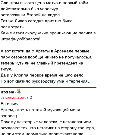
Слишком высока цена матча и первый тайм
действительно был чересчур
осторожным.Второй не видел.
Тот же Ливер сегодня приятно было
посмотреть.
Какие атаки сходу,какие проникающие пасики в
штрафную!Красота!
А вот кстати да.У Артеты в Арсенале первые
пару сезонов вообще ничего не получалось,а
теперь чуть ли не главный претендент на
титул.
Да и у Клоппа первое время не шло дело.
Но вот хватило руководству ума и терпения…
irod sm
-
31 мар 2024 20:25
Евгеньич
Артем, ответь на такой мучающий меня
вопрос.)
Почему некоторые человеки, с негодованием
осуждают тех, кто негативит в сторону тренера,
но при этом нормально пропускают когда