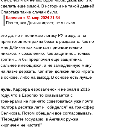
клубу, если он не молодой игрок. Джик мог это
сделать ещё зимой. В истории не такой давней
Спартака такие случаи были.
Карелин » 31 мар 2024 21:34
Про то, как Джикия играет, не я начал
это да, но я понимаю логику РУ и жду, а ты
прям готов контракты бежать раздавать. Как по
мне ДЖикия как капитан приблизительно
никакой, к сожалению. Как защитник .. только
третий .. я бы предпочёл ещё защитника
сильнее имеющихся, а не замедленную мину
на лавке держать. Капитан должен либо играть
в основе, либо на выход. В основе есть лучше
нуль
, Каррера евроваленок и не знал в 2016
году, что в Европах то оказывается с
тренерами не принято советоваться уже почти
полтора десятка лет и "обиделся" на трансфер
Селихова. Потом обещали всё согласовывать.
"Передайте государю, в Англиях ружжа
кирпичём не чистят!"