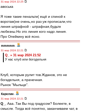
31 мар 2024 22:25
авоська
Я тоже такие пенальти( ещё и спиной к
воротам)не очень,но раз уж прописали,что
линия штрафной - штрафная,будьте
любезны.Но это линия кого надо линия.
Про Опейкину всё ясно.
mmmmm
-
31 мар 2024 22:21
Q_ » 31 мар 2024 21:52
У нас клуб или богодельня
Клуб, которым рулит тов.Жданов, это не
богадельня, а прачечная.
Рынок "Мыльце".
Карелин
-
31 мар 2024 22:21
Q_
, Ааа..Так Вы под градусом? Болеете, в
смысле. Тогда всё понятно, заканчиваем чат, в