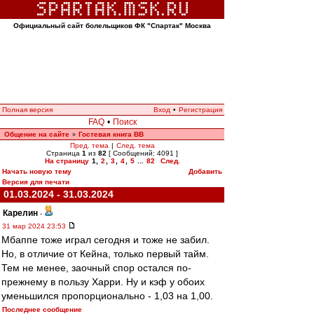
Официальный сайт болельщиков ФК "Спартак" Москва
Полная версия
Вход
•
Регистрация
FAQ
•
Поиск
Общение на сайте
Гостевая книга ВВ
»
Пред. тема
|
След. тема
Страница
1
из
82
[ Сообщений: 4091 ]
На страницу
1
,
2
,
3
,
4
,
5
...
82
След.
Начать новую тему
Добавить
Версия для печати
01.03.2024 - 31.03.2024
Карелин
-
31 мар 2024 23:53
Мбаппе тоже играл сегодня и тоже не забил.
Но, в отличие от Кейна, только первый тайм.
Тем не менее, заочный спор остался по-
прежнему в пользу Харри. Ну и кэф у обоих
уменьшился пропорционально - 1,03 на 1,00.
Последнее сообщение