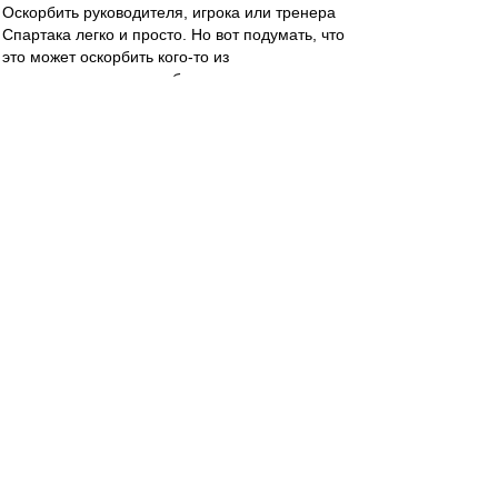
Оскорбить руководителя, игрока или тренера
Спартака легко и просто. Но вот подумать, что
это может оскорбить кого-то из
присутствующих здесь болельщиков,
поддерживающих того или иного руководителя,
игрока, тренера Спартака - это уже сложнее
конечно.
Хоккейному Спартаку и тренеру Жамнову
спасибо за луч света в темном футбольно-
хоккейном спартаковском царстве.
МосфОлд
-
31 мар 2024 20:11
ys
,
Дело личное. Кому бабы пожопястей, а кому
посисятей. А есть такие, кому пообразованней,
чтобы с ней разговоры разговаривать.
В нынешних Англиях не красота игры в цене, а
финальная гонка за златом, в которой
участвуют три башки тамошнего Горыныча...
ys
-