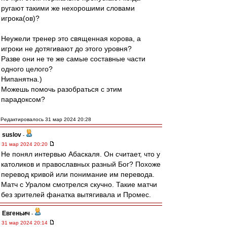
ругают такими же нехорошими словами
игрока(ов)?
Неужели тренер это священная корова, а
игроки не дотягивают до этого уровня?
Разве они не те же самые составные части
одного целого?
Нипанятна.)
Можешь помочь разобраться с этим
парадоксом?
Редактировалось 31 мар 2024 20:28
suslov
-
31 мар 2024 20:20
Не понял интервью Абаскаля. Он считает, что у
католиков и православных разный Бог? Похоже
перевод кривой или понимание им перевода.
Матч с Уралом смотрелся скучно. Такие матчи
без зрителей фанатка вытягивала и Промес.
Евгеньич
-
31 мар 2024 20:14