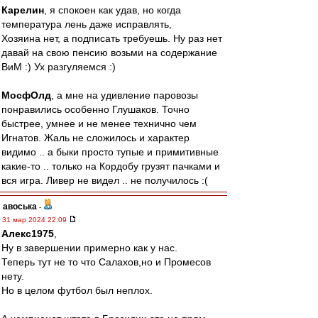
Карелин
, я спокоен как удав, но когда
температура лень даже исправлять,
Хозяина нет, а подписать требуешь. Ну раз нет
давай на свою пенсию возьми на содержание
ВиМ :) Ух разгуляемся :)
МосфОлд
, а мне на удивление паровозы
понравились особенно Глушаков. Точно
быстрее, умнее и не менее технично чем
Игнатов. Жаль не сложилось и характер
видимо .. а быки просто тупые и примитивные
какие-то .. только на Кордобу грузят пачками и
вся игра. Ливер не видел .. не получилось :(
авоська
-
31 мар 2024 22:09
Алекс1975
,
Ну в завершении примерно как у нас.
Теперь тут не то что Салахов,но и Промесов
нету.
Но в целом футбол был неплох.