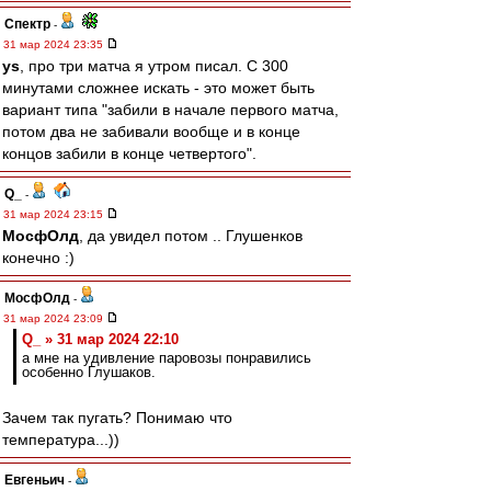
Спектр
-
31 мар 2024 23:35
ys
, про три матча я утром писал. С 300
минутами сложнее искать - это может быть
вариант типа "забили в начале первого матча,
потом два не забивали вообще и в конце
концов забили в конце четвертого".
Q_
-
31 мар 2024 23:15
МосфОлд
, да увидел потом .. Глушенков
конечно :)
МосфОлд
-
31 мар 2024 23:09
Q_ » 31 мар 2024 22:10
а мне на удивление паровозы понравились
особенно Глушаков.
Зачем так пугать? Понимаю что
температура...))
Евгеньич
-