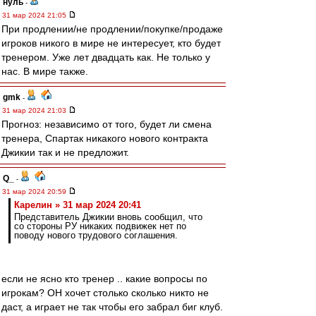
нуль
-
31 мар 2024 21:05
При продлении/не продлении/покупке/продаже
игроков никого в мире не интересует, кто будет
тренером. Уже лет двадцать как. Не только у
нас. В мире также.
gmk
-
31 мар 2024 21:03
Прогноз: независимо от того, будет ли смена
тренера, Спартак никакого нового контракта
Джикии так и не предложит.
Q_
-
31 мар 2024 20:59
Карелин » 31 мар 2024 20:41
Представитель Джикии вновь сообщил, что
со стороны РУ никаких подвижек нет по
поводу нового трудового соглашения.
если не ясно кто тренер .. какие вопросы по
игрокам? ОН хочет столько сколько никто не
даст, а играет не так чтобы его забрал биг клуб.