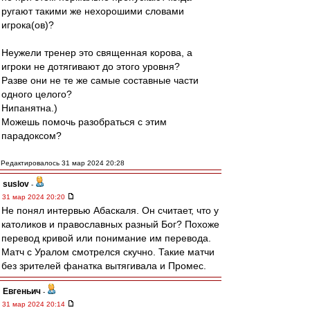
ругают такими же нехорошими словами
игрока(ов)?
Неужели тренер это священная корова, а
игроки не дотягивают до этого уровня?
Разве они не те же самые составные части
одного целого?
Нипанятна.)
Можешь помочь разобраться с этим
парадоксом?
Редактировалось 31 мар 2024 20:28
suslov
-
31 мар 2024 20:20
Не понял интервью Абаскаля. Он считает, что у
католиков и православных разный Бог? Похоже
перевод кривой или понимание им перевода.
Матч с Уралом смотрелся скучно. Такие матчи
без зрителей фанатка вытягивала и Промес.
Евгеньич
-
31 мар 2024 20:14