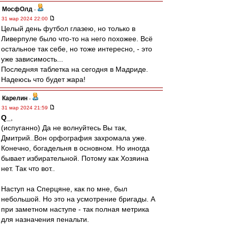
МосфОлд
-
31 мар 2024 22:00
Целый день футбол глазею, но только в
Ливерпуле было что-то на него похожее. Всё
остальное так себе, но тоже интересно, - это
уже зависимость...
Последняя таблетка на сегодня в Мадриде.
Надеюсь что будет жара!
Карелин
-
31 мар 2024 21:59
Q_
,
(испуганно) Да не волнуйтесь Вы так,
Дмитрий..Вон орфография захромала уже.
Конечно, богадельня в основном. Но иногда
бывает избирательной. Потому как Хозяина
нет. Так что вот..
Наступ на Сперцяне, как по мне, был
небольшой. Но это на усмотрение бригады. А
при заметном наступе - так полная метрика
для назначения пенальти.