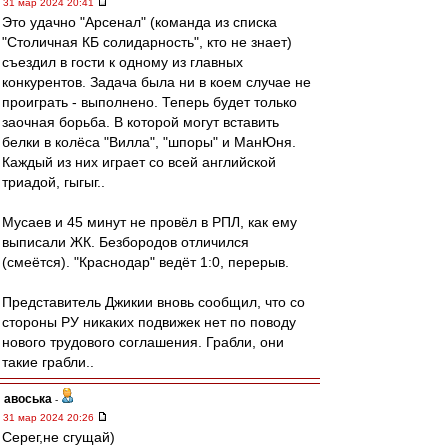
31 мар 2024 20:41
Это удачно "Арсенал" (команда из списка
"Столичная КБ солидарность", кто не знает)
съездил в гости к одному из главных
конкурентов. Задача была ни в коем случае не
проиграть - выполнено. Теперь будет только
заочная борьба. В которой могут вставить
белки в колёса "Вилла", "шпоры" и МанЮня.
Каждый из них играет со всей английской
триадой, гыгыг..
Мусаев и 45 минут не провёл в РПЛ, как ему
выписали ЖК. Безбородов отличился
(смеётся). "Краснодар" ведёт 1:0, перерыв.
Представитель Джикии вновь сообщил, что со
стороны РУ никаких подвижек нет по поводу
нового трудового соглашения. Грабли, они
такие грабли..
авоська
-
31 мар 2024 20:26
Серег,не сгущай)