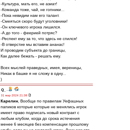
-Культура, мать его, не азиат!
-Команда тоже, чай, не гопники...
-Пока невидим нам его талант.
-Смеяться скоро будут уголовники!
-Он ключевого игрока лишился.
-А до того - феерией потряс?
-Респект ему за то, что здесь не спился!
-В отверстие мы вставим ананас!
И проводим субъекта до границы,
Как далее бежать - решать ему.
Всех мыслей праведных, имея, вереницы,
Никак в башке я не сложу в одну...
)
Q_
-
31 мар 2024 21:38
Карелин
, Вообще по правилам Уефашных
папиков которые которые не менялись игрок
имеет право подписать новый контракт с
любым клубом, когда до срока истечения
менее 6 месяцев без компенсации прошлому