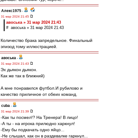
Алекс1975
-
31 мар 2024 21:45
авоська » 31 мар 2024 21:43
# авоська » 31 мар 2024 21:43
Количество брака запредельное. Финальный
эпизод тому иллюстрацией.
авоська
-
31 мар 2024 21:43
Эх дьякон дьякон.
Как же так в ближний)
А мне понравился футбол.И рубилово и
качество приличное от обеих команд.
cuba
-
31 мар 2024 21:39
-Как ты посмел!? На Тренера! В лицо!
-А ты - на игрока прилюдно харкнул!
-Ему бы подкачать одно яйцо...
-Не слышал, как он в раздевалке гаркнул...