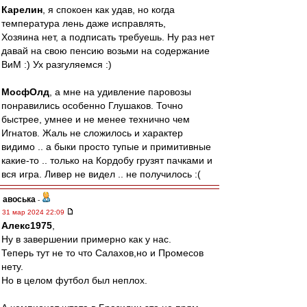
Карелин
, я спокоен как удав, но когда
температура лень даже исправлять,
Хозяина нет, а подписать требуешь. Ну раз нет
давай на свою пенсию возьми на содержание
ВиМ :) Ух разгуляемся :)
МосфОлд
, а мне на удивление паровозы
понравились особенно Глушаков. Точно
быстрее, умнее и не менее технично чем
Игнатов. Жаль не сложилось и характер
видимо .. а быки просто тупые и примитивные
какие-то .. только на Кордобу грузят пачками и
вся игра. Ливер не видел .. не получилось :(
авоська
-
31 мар 2024 22:09
Алекс1975
,
Ну в завершении примерно как у нас.
Теперь тут не то что Салахов,но и Промесов
нету.
Но в целом футбол был неплох.