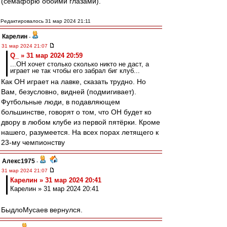
(семафорю обоими глазами).
Редактировалось 31 мар 2024 21:11
Карелин
-
31 мар 2024 21:07
Q_ » 31 мар 2024 20:59
...ОН хочет столько сколько никто не даст, а
играет не так чтобы его забрал биг клуб...
Как ОН играет на лавке, сказать трудно. Но
Вам, безусловно, видней (подмигивает).
Футбольные люди, в подавляющем
большинстве, говорят о том, что ОН будет ко
двору в любом клубе из первой пятёрки. Кроме
нашего, разумеется. На всех порах летящего к
23-му чемпионству
Алекс1975
-
31 мар 2024 21:07
Карелин » 31 мар 2024 20:41
Карелин » 31 мар 2024 20:41
БыдлоМусаев вернулся.