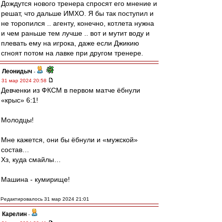
Дождутся нового тренера спросят его мнение и
решат, что дальше ИМХО. Я бы так поступил и
не торопился .. агенту, конечно, котлета нужна
и чем раньше тем лучше .. вот и мутит воду и
плевать ему на игрока, даже если Джикию
сгноят потом на лавке при другом тренере.
Леонидыч
-
31 мар 2024 20:58
Девченки из ФКСМ в первом матче ёбнули
«крыс» 6:1!
Молодцы!
Мне кажется, они бы ёбнули и «мужской»
состав…
Хз, куда смайлы…
Машина - кумирище!
Редактировалось 31 мар 2024 21:01
Карелин
-