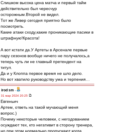
Слишком высока цена матча и первый тайм
действительно был чересчур
осторожным.Второй не видел.
Тот же Ливер сегодня приятно было
посмотреть.
Какие атаки сходу,какие проникающие пасики в
штрафную!Красота!
А вот кстати да.У Артеты в Арсенале первые
пару сезонов вообще ничего не получалось,а
теперь чуть ли не главный претендент на
титул.
Да и у Клоппа первое время не шло дело.
Но вот хватило руководству ума и терпения…
irod sm
-
31 мар 2024 20:25
Евгеньич
Артем, ответь на такой мучающий меня
вопрос.)
Почему некоторые человеки, с негодованием
осуждают тех, кто негативит в сторону тренера,
но при этом нормально пропускают когда