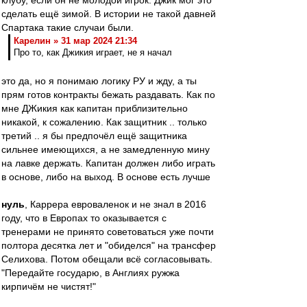
клубу, если он не молодой игрок. Джик мог это
сделать ещё зимой. В истории не такой давней
Спартака такие случаи были.
Карелин » 31 мар 2024 21:34
Про то, как Джикия играет, не я начал
это да, но я понимаю логику РУ и жду, а ты
прям готов контракты бежать раздавать. Как по
мне ДЖикия как капитан приблизительно
никакой, к сожалению. Как защитник .. только
третий .. я бы предпочёл ещё защитника
сильнее имеющихся, а не замедленную мину
на лавке держать. Капитан должен либо играть
в основе, либо на выход. В основе есть лучше
нуль
, Каррера евроваленок и не знал в 2016
году, что в Европах то оказывается с
тренерами не принято советоваться уже почти
полтора десятка лет и "обиделся" на трансфер
Селихова. Потом обещали всё согласовывать.
"Передайте государю, в Англиях ружжа
кирпичём не чистят!"