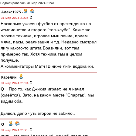
Редактировалось 31 мар 2024 21:41
Алекс1975
-
31 мар 2024 21:36
Насколько ужасен футбол от претендента на
чемпионство и второго "топ-клуба". Какие же
плохие техника, игровое мышление, прием
мяча, пасы, реализация и т.д. Недавно смотрел
лигу какого-то штата Бразилии, вот там
примерно так. Хотя техника там в целом
получше.
А комментаторы МатчТВ ниже лиги водокачки.
Карелин
-
31 мар 2024 21:34
Q_
, Про то, как Джикия играет, не я начал
(смеётся). Зато, на каком месте "Спартак", мы
видим оба.
Дьявол, депо чуть второй не забило..
Q_
-
31 мар 2024 21:20