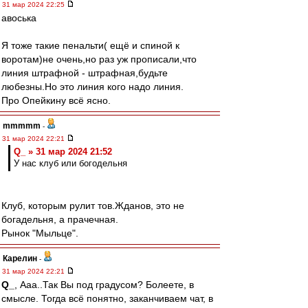
31 мар 2024 22:25
авоська
Я тоже такие пенальти( ещё и спиной к
воротам)не очень,но раз уж прописали,что
линия штрафной - штрафная,будьте
любезны.Но это линия кого надо линия.
Про Опейкину всё ясно.
mmmmm
-
31 мар 2024 22:21
Q_ » 31 мар 2024 21:52
У нас клуб или богодельня
Клуб, которым рулит тов.Жданов, это не
богадельня, а прачечная.
Рынок "Мыльце".
Карелин
-
31 мар 2024 22:21
Q_
, Ааа..Так Вы под градусом? Болеете, в
смысле. Тогда всё понятно, заканчиваем чат, в