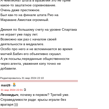
А чемпионат штата в Бразилии это не прям
какое-то заштатное соревнование.
Очень даже престижное.
Был как-то на финале штата Рио на
Маракане.Ажиотаж огромный.
Джикия по большому счету на уровне Спартака
не играет уже пару лет.
Возможно как раз с началом своей
деятельности в медиалиге.
Особо про него и не вспоминается во время
матчей.Бабич его объективно скушал.
А уж посылы,переданные общественности
через агента, уважения кэпу точно не
добавили.
Редактировалось 31 мар 2024 22:10
man26
-
31 мар 2024 22:01
Леонидыч
, почему в первом? Третий уже.
Справедливости ради: крысы играли без
вратаря:)))