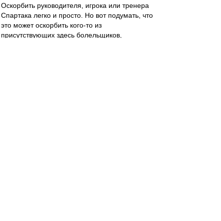
Оскорбить руководителя, игрока или тренера
Спартака легко и просто. Но вот подумать, что
это может оскорбить кого-то из
присутствующих здесь болельщиков,
поддерживающих того или иного руководителя,
игрока, тренера Спартака - это уже сложнее
конечно.
Хоккейному Спартаку и тренеру Жамнову
спасибо за луч света в темном футбольно-
хоккейном спартаковском царстве.
МосфОлд
-
31 мар 2024 20:11
ys
,
Дело личное. Кому бабы пожопястей, а кому
посисятей. А есть такие, кому пообразованней,
чтобы с ней разговоры разговаривать.
В нынешних Англиях не красота игры в цене, а
финальная гонка за златом, в которой
участвуют три башки тамошнего Горыныча...
ys
-