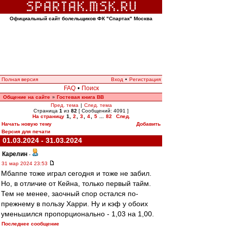
Официальный сайт болельщиков ФК "Спартак" Москва
Полная версия
Вход
•
Регистрация
FAQ
•
Поиск
Общение на сайте
Гостевая книга ВВ
»
Пред. тема
|
След. тема
Страница
1
из
82
[ Сообщений: 4091 ]
На страницу
1
,
2
,
3
,
4
,
5
...
82
След.
Начать новую тему
Добавить
Версия для печати
01.03.2024 - 31.03.2024
Карелин
-
31 мар 2024 23:53
Мбаппе тоже играл сегодня и тоже не забил.
Но, в отличие от Кейна, только первый тайм.
Тем не менее, заочный спор остался по-
прежнему в пользу Харри. Ну и кэф у обоих
уменьшился пропорционально - 1,03 на 1,00.
Последнее сообщение