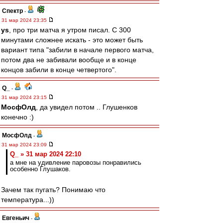
Спектр
-
31 мар 2024 23:35
ys
, про три матча я утром писал. С 300
минутами сложнее искать - это может быть
вариант типа "забили в начале первого матча,
потом два не забивали вообще и в конце
концов забили в конце четвертого".
Q_
-
31 мар 2024 23:15
МосфОлд
, да увидел потом .. Глушенков
конечно :)
МосфОлд
-
31 мар 2024 23:09
Q_ » 31 мар 2024 22:10
а мне на удивление паровозы понравились
особенно Глушаков.
Зачем так пугать? Понимаю что
температура...))
Евгеньич
-