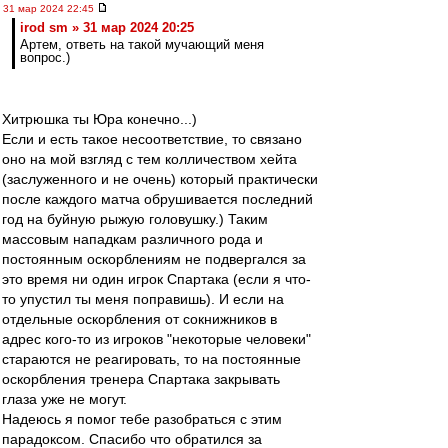
31 мар 2024 22:45
irod sm » 31 мар 2024 20:25
Артем, ответь на такой мучающий меня
вопрос.)
Хитрюшка ты Юра конечно...)
Если и есть такое несоответствие, то связано
оно на мой взгляд с тем колличеством хейта
(заслуженного и не очень) который практически
после каждого матча обрушивается последний
год на буйную рыжую головушку.) Таким
массовым нападкам различного рода и
постоянным оскорблениям не подвергался за
это время ни один игрок Спартака (если я что-
то упустил ты меня поправишь). И если на
отдельные оскорбления от сокнижников в
адрес кого-то из игроков "некоторые человеки"
стараются не реагировать, то на постоянные
оскорбления тренера Спартака закрывать
глаза уже не могут.
Надеюсь я помог тебе разобраться с этим
парадоксом. Спасибо что обратился за