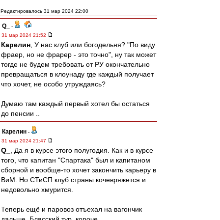
Редактировалось 31 мар 2024 22:00
Q_
-
31 мар 2024 21:52
Карелин
, У нас клуб или богодельня? "По виду
фраер, но не фрарер - это точно", ну так может
тогде не будем требовать от РУ окончательно
превращаться в клоунаду где каждый получает
что хочет, не особо утруждаясь?
Думаю там каждый первый хотел бы остаться
до пенсии ..
Карелин
-
31 мар 2024 21:47
Q_
, Да я в курсе этого полугодия. Как и в курсе
того, что капитан "Спартака" был и капитаном
сборной и вообще-то хочет закончить карьеру в
ВиМ. Но СТиСП клуб страны кочевряжется и
недовольно хмурится.
Теперь ещё и паровоз отъехал на вагончик
дальше. Блясский тур, короче..