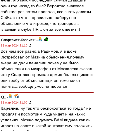
нуль
, это какой последний случай двадцать
один год назад то был? Вероятно знаковое
событие раз потом пропало, все знать должны.
Сейчас то что .. правильно, наберут по
объявлению что игроков, что тренеров ..
главный в клубе HR .. он за всё ответит :)
Спартачек-Казачек!
-
31 мар 2024 21:10
Вот нам все равно,а Радимов, я в шоке
,потребовал от Матича обьяснения,почему
вчера не дали пенальти,почему не было
объяснения на микрофон от Москалева,сказал
что у Спартака огромная армия болельщиков и
они требуют объяснения,и он тоже хочет
понять....вообще ужос че творится
Q_
-
31 мар 2024 21:09
Карелин
, ну так что беспокоиться то тогда? не
продлят и посмотрим куда уйдет и на каких
условиях. Можно подумать ВАМ виднее как он
играет на лавке и какой контракт ему положить