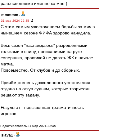
разъяснениями именно ко мне.)
mmmmm
-
31 мар 2024 22:45
С этим самым ужесточением борьбы за мяч в
нынешнем сезоне ФИФА здорово начудила.
Весь сезон "наслаждаюсь" разрешёнными
толчками в спину, повисаниями на руке
соперника, практикой не давать ЖК в начале
матча.
Повсеместно. От клубов и до сборных.
Причём,степень дозволенного ужесточения
отдана на откуп судьям, которые творчески
решают эту задачу.
Результат - повышенная травматичность
игроков.
Редактировалось 31 мар 2024 22:45
slava1
-