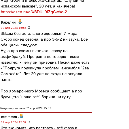
март-2004 и Мальорка-Спартак, "Случай на
испанском выезде", 20 лет, а как вчера!
https://dzen.ru/a/XBDiUI9IZgCwhe-2
Карелин
-
02 апр 2024 15:54
ВВсем безгастального здоровья! И мира.
Скоро конец сезона, а про 3-5-2 ни звука. Всё
обещалки следуют.
Ну, а про схемы в стихах - сразу на
амфибрахуй. Про рэп и не говорю - всем
известно, к чему он приводит. Песня даже есть
- "Подруга подкинула проблем" ансамбля "2ва
Самолёта". Лет 20 уже не сходит с актуала,
гыгыг..
Про ярмарочного Мозеса сообщают, а про
будущего "наше всё" Зорина ни гу-гу.
Редактировалось 02 апр 2024 15:57
mmmmm
-
02 апр 2024 15:37
Что экономия, что растрата - всё фаза в