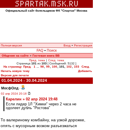
Официальный сайт болельщиков ФК "Спартак" Москва
Полная версия
Вход
•
Регистрация
FAQ
•
Поиск
Общение на сайте
Гостевая книга ВВ
»
Пред. тема
|
След. тема
Страница
101
из
103
[ Сообщений: 5132 ]
На страницу
Пред.
1
...
98
,
99
,
100
,
101
,
102
,
103
След.
Начать новую тему
Добавить
Версия для печати
01.04.2024 - 30.04.2024
МосфОлд
-
02 апр 2024 20:18
Карелин » 02 апр 2024 19:48
Если лидер 1Л "Химки" через 2 часа не
одолеет дубль "Ростова"
То валериному комбайну, на узкой дорожке,
опять с мусорным возком разъезжаться