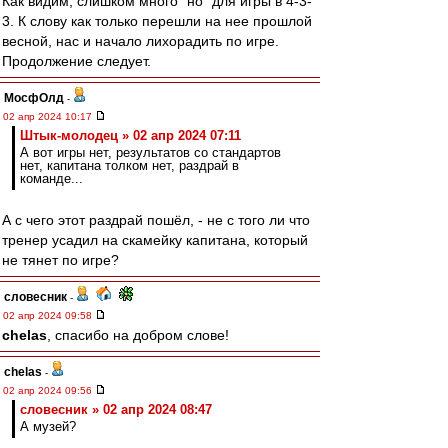
Как видим, слишком много "но" для игры в 4-3-
3. К слову как только перешли на нее прошлой
весной, нас и начало лихорадить по игре.
Продолжение следует.
МосфОлд
-
02 апр 2024 10:17
Штык-молодец » 02 апр 2024 07:11
А вот игры нет, результатов со стандартов
нет, капитана толком нет, раздрай в
команде...
А с чего этот раздрай пошёл, - не с того ли что
тренер усадил на скамейку капитана, который
не тянет по игре?
словесник
-
02 апр 2024 09:58
chelas
, спасибо на добром слове!
chelas
-
02 апр 2024 09:56
словесник » 02 апр 2024 08:47
А музей?