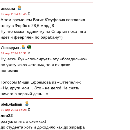
авоська
-
02 апр 2024 16:45
А тем временем Вагит Юсуфович возглавил
гонку в Форбс с 28,6 млрд $.
Ну что может единичку на Спартак пока тяга
идёт и феерплей по барабану?)
Леонидыч
-
02 апр 2024 16:31
Ну, если Лук «спонсирует» эту «богадельню»
по указу из-за «стены», то я их даже…
понимаю…
Голосом Миши Ефремова из «Оттепели»:
«Ну, други мои… Это - не дело! Не снять
ничего в первый день…»
alek.vladimir
-
02 апр 2024 16:28
лео22
раз уж опять о схемках)
до студента хоть и доходило как до жирафа