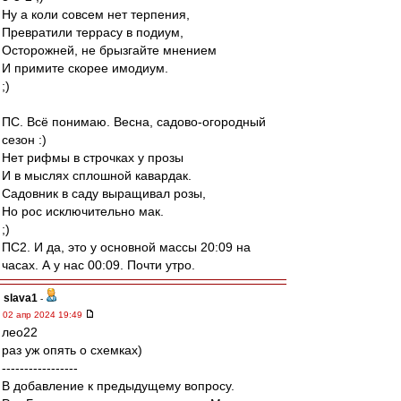
Ну а коли совсем нет терпения,
Превратили террасу в подиум,
Осторожней, не брызгайте мнением
И примите скорее имодиум.
;)
ПС. Всё понимаю. Весна, садово-огородный
сезон :)
Нет рифмы в строчках у прозы
И в мыслях сплошной кавардак.
Садовник в саду выращивал розы,
Но рос исключительно мак.
;)
ПС2. И да, это у основной массы 20:09 на
часах. А у нас 00:09. Почти утро.
slava1
-
02 апр 2024 19:49
лео22
раз уж опять о схемках)
-----------------
В добавление к предыдущему вопросу.