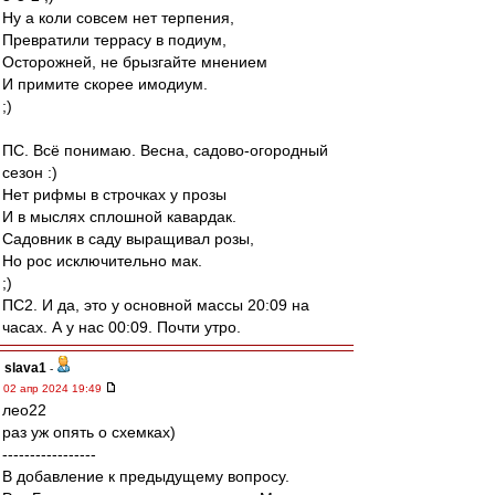
Ну а коли совсем нет терпения,
Превратили террасу в подиум,
Осторожней, не брызгайте мнением
И примите скорее имодиум.
;)
ПС. Всё понимаю. Весна, садово-огородный
сезон :)
Нет рифмы в строчках у прозы
И в мыслях сплошной кавардак.
Садовник в саду выращивал розы,
Но рос исключительно мак.
;)
ПС2. И да, это у основной массы 20:09 на
часах. А у нас 00:09. Почти утро.
slava1
-
02 апр 2024 19:49
лео22
раз уж опять о схемках)
-----------------
В добавление к предыдущему вопросу.