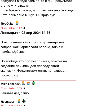
поступает в виде займов, то в фин результате
это не учитывается.
Если брать этот год, то только покупка Угальде
- это примерно минус 1,5 ярда руб.
RedQuite
-
02 апр 2024 15:17
Леонидыч » 02 апр 2024 14:56
По-хорошему - это строго бухгалтерский
вопрос. Как нарисовали баланс, такие и
прибыль/убытки.
Но вообще это плохой признак, похоже на
создание причины для последующей
экономии. Федунизмом опять попахивает,
посмотрим...
Mike Lebedev
-
02 апр 2024 15:05
Зачитал дед рэпку
Леонидыч
-