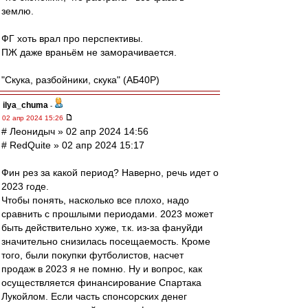
землю.
ФГ хоть врал про перспективы.
ПЖ даже враньём не заморачивается.
"Скука, разбойники, скука" (АБ40Р)
ilya_chuma
-
02 апр 2024 15:26
# Леонидыч » 02 апр 2024 14:56
# RedQuite » 02 апр 2024 15:17
Фин рез за какой период? Наверно, речь идет о
2023 годе.
Чтобы понять, насколько все плохо, надо
сравнить с прошлыми периодами. 2023 может
быть действительно хуже, т.к. из-за фануйди
значительно снизилась посещаемость. Кроме
того, были покупки футболистов, насчет
продаж в 2023 я не помню. Ну и вопрос, как
осуществляется финансирование Спартака
Лукойлом. Если часть спонсорских денег