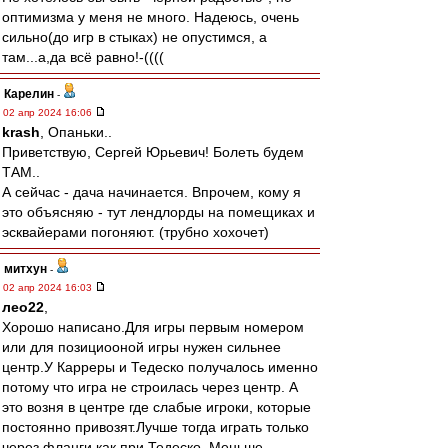
оптимизма у меня не много. Надеюсь, очень
сильно(до игр в стыках) не опустимся, а
там...а,да всё равно!-((((
Карелин
-
02 апр 2024 16:06
krash
, Опаньки..
Приветствую, Сергей Юрьевич! Болеть будем
ТАМ..
А сейчас - дача начинается. Впрочем, кому я
это объясняю - тут лендлорды на помещиках и
эсквайерами погоняют. (трубно хохочет)
митхун
-
02 апр 2024 16:03
лео22
,
Хорошо написано.Для игры первым номером
или для позициооной игры нужен сильнее
центр.У Карреры и Тедеско получалось именно
потому что игра не строилась через центр. А
это возня в центре где слабые игроки, которые
постоянно привозят.Лучше тогда играть только
через фланги как при Тедеско. Меньше