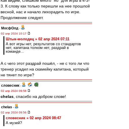
Как видим, слишком много "но" для игры в 4-3-
3. К слову как только перешли на нее прошлой
весной, нас и начало лихорадить по игре.
Продолжение следует.
МосфОлд
-
02 апр 2024 10:17
Штык-молодец » 02 апр 2024 07:11
А вот игры нет, результатов со стандартов
нет, капитана толком нет, раздрай в
команде...
А с чего этот раздрай пошёл, - не с того ли что
тренер усадил на скамейку капитана, который
не тянет по игре?
словесник
-
02 апр 2024 09:58
chelas
, спасибо на добром слове!
chelas
-
02 апр 2024 09:56
словесник » 02 апр 2024 08:47
А музей?