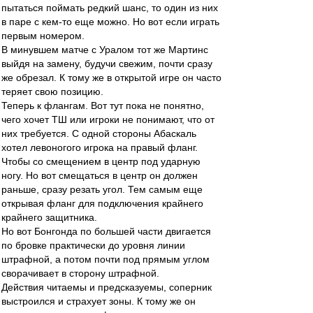
пытаться поймать редкий шанс, то один из них
в паре с кем-то еще можно. Но вот если играть
первым номером.
В минувшем матче с Уралом тот же Мартинс
выйдя на замену, будучи свежим, почти сразу
же обрезал. К тому же в открытой игре он часто
теряет свою позицию.
Теперь к флангам. Вот тут пока не понятно,
чего хочет ТШ или игроки не понимают, что от
них требуется. С одной стороны Абаскаль
хотел левоногого игрока на правый фланг.
Чтобы со смещением в центр под ударную
ногу. Но вот смещаться в центр он должен
раньше, сразу резать угол. Тем самым еще
открывая фланг для подключения крайнего
крайнего защитника.
Но вот Бонгонда по большей части двигается
по бровке практически до уровня линии
штрафной, а потом почти под прямым углом
сворачивает в сторону штрафной.
Действия читаемы и предсказуемы, соперник
выстроился и страхует зоны. К тому же он