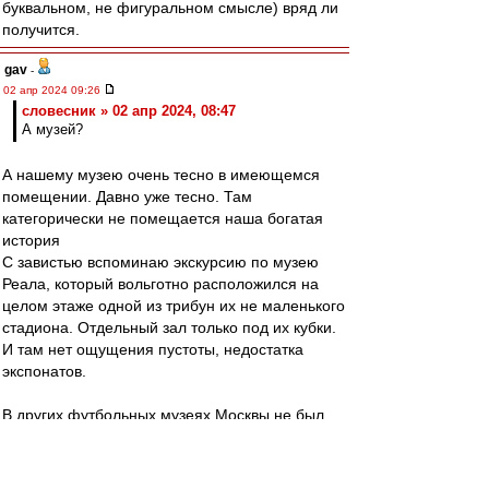
буквальном, не фигуральном смысле) вряд ли
получится.
gav
-
02 апр 2024 09:26
словесник » 02 апр 2024, 08:47
А музей?
А нашему музею очень тесно в имеющемся
помещении. Давно уже тесно. Там
категорически не помещается наша богатая
история
С завистью вспоминаю экскурсию по музею
Реала, который вольготно расположился на
целом этаже одной из трибун их не маленького
стадиона. Отдельный зал только под их кубки.
И там нет ощущения пустоты, недостатка
экспонатов.
В других футбольных музеях Москвы не был.
Впрочем, в одном был. Музей Локо вольготно
расположился в уголку их магазина на
стадионе. Любой желающий может перед