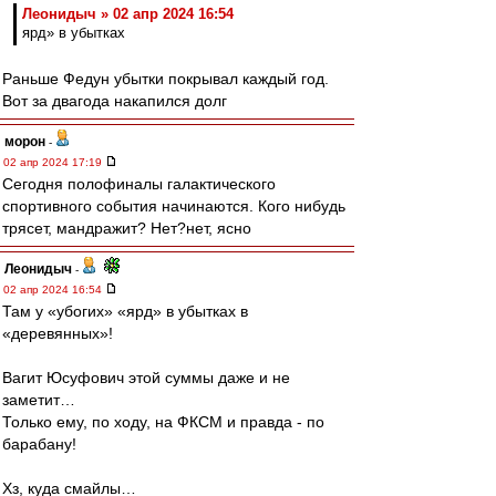
Леонидыч » 02 апр 2024 16:54
ярд» в убытках
Раньше Федун убытки покрывал каждый год.
Вот за двагода накапился долг
морон
-
02 апр 2024 17:19
Сегодня полофиналы галактического
спортивного события начинаются. Кого нибудь
трясет, мандражит? Нет?нет, ясно
Леонидыч
-
02 апр 2024 16:54
Там у «убогих» «ярд» в убытках в
«деревянных»!
Вагит Юсуфович этой суммы даже и не
заметит…
Только ему, по ходу, на ФКСМ и правда - по
барабану!
Хз, куда смайлы…