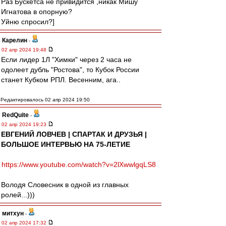
Раз Бускетса не привидится ,никак Мишу
Игнатова в опорную?
Уйню спросил?]
Карелин
-
02 апр 2024 19:48
Если лидер 1Л "Химки" через 2 часа не
одолеет дубль "Ростова", то Кубок России
станет Кубком РПЛ. Весенним, ага..
Редактировалось 02 апр 2024 19:50
RedQuite
-
02 апр 2024 19:23
ЕВГЕНИЙ ЛОВЧЕВ | СПАРТАК И ДРУЗЬЯ |
БОЛЬШОЕ ИНТЕРВЬЮ НА 75-ЛЕТИЕ
https://www.youtube.com/watch?v=2lXwwlgqLS8
Володя Словесник в одной из главных
ролей...)))
митхун
-
02 апр 2024 17:32