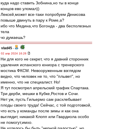
куда надо ставить Зобнина,но ты в конце
концов ево уломал))
Лексей,может все-таки попробуем Денисова
повыше двинуть в пару к Роме,а?
ибо что Медина,что Богонда - два бесполезных
тела
чо думаешь?
vlad45
-
02 апр 2024 16:26
Ни для кого не секрет, что я давний сторонник
удаления испанского юниора с тренерского
мостика ФКСМ. Невооруженным взглядом
видно, что человек не то, что "плывет", но
именно, что не специалист. Но!
Я тут посмотрел апрельский график Спартака.
Три дерби, мешки в Кубке,Ростов и Сочи.
Нет уж, пусть Гильермо сам расхлебывает
плоды своего труда! Сейчас, с той подготовкой,
что есть у команды после зимы и как она
выглядит, никакой Клопп или Гвардиола особо
не помогут,имхо.
Не хотелось бы быть "черной радостью", но