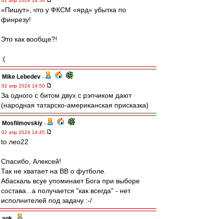
02 апр 2024 14:56
«Пишут», что у ФКСМ «ярд» убытка по
финрезу!
Это как вообще?!
:(
Mike Lebedev
-
02 апр 2024 14:50
За одного с битом двух с рэпчиком дают
(народная татарско-американская присказка)
Mosfilmovskiy
-
02 апр 2024 14:45
to лео22
Спасибо, Алексей!
Так не хватает на ВВ о футболе.
Абаскаль всуе упоминает Бога при выборе
состава...а получается "как всегда" - нет
исполнителей под задачу :-/
agk
-