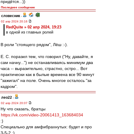
придётся...))
Последнее сообщение
словесник
-
02 апр 2024 20:16
RedQuite » 02 апр 2024, 19:23
в одной из главных ролей
В роли "стоящего рядом", Лёш :-).
Е. С. поразил тем, что говорил ("Ну, давайте, я
сам начну...") не останавливаясь минимум два
часа -- выразительно, страстно, остро... Вот
практически как в былые времена все 90 минут
"зажигал" на поле. Очень многое осталось "за
кадром".
лео22
-
02 апр 2024 20:07
Ну что сказать, братцы
https://vk.com/video-20061413_163684034
:)
Специально для амфибрахнутых: будет и про
3-5-2 ;)