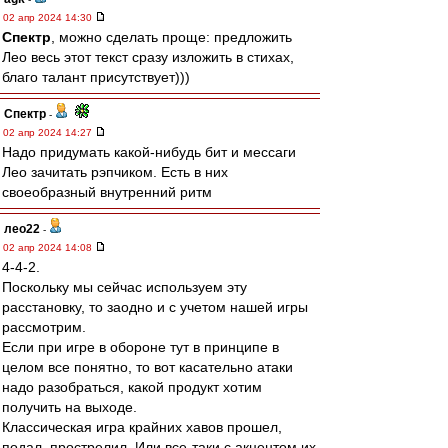
02 апр 2024 14:30
Спектр
, можно сделать проще: предложить
Лео весь этот текст сразу изложить в стихах,
благо талант присутствует)))
Спектр
-
02 апр 2024 14:27
Надо придумать какой-нибудь бит и мессаги
Лео зачитать рэпчиком. Есть в них
своеобразный внутренний ритм
лео22
-
02 апр 2024 14:08
4-4-2.
Поскольку мы сейчас используем эту
расстановку, то заодно и с учетом нашей игры
рассмотрим.
Если при игре в обороне тут в принципе в
целом все понятно, то вот касательно атаки
надо разобраться, какой продукт хотим
получить на выходе.
Классическая игра крайних хавов прошел,
подал, прострелил. Или все-таки с акцентом их