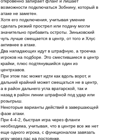
откровенно запирает фланг и лишает
возможности подключаться Зобнину, который в
атаке не заметен.
Хотя его подключения, учитывая умение
сделать резкий прострел или подачу могли
значительно прибавить остроты. Зиньковский
чуть лучше смещается в центр, от того и Хлус
активнее в атаке.
Два нападающих идут в штрафную, а троечка
игроков на подборе. Это сместившиеся в центр
крайки, плюс подтянувшийся один из
центрхавов.
При этом пас может идти как вдоль ворот, и
дальний крайний может смещаться не в центр,
а в район дальнего угла вратарской, так и
назад в район линии штрафной под удар или
розыгрыш.
Некоторые варианты действий в завершающей
фазе атаки.
При 4-4-2, быстрая игра через фланги
необходима, учитывая, что в центре все же нет
еще одного игрока, с функционалом завязать
игру через пас на постоянке.