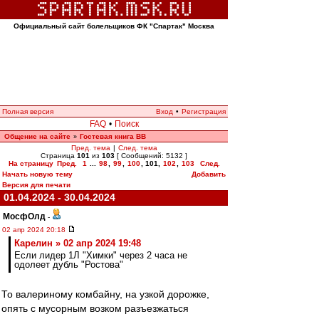
Официальный сайт болельщиков ФК "Спартак" Москва
Полная версия
Вход
•
Регистрация
FAQ
•
Поиск
Общение на сайте
Гостевая книга ВВ
»
Пред. тема
|
След. тема
Страница
101
из
103
[ Сообщений: 5132 ]
На страницу
Пред.
1
...
98
,
99
,
100
,
101
,
102
,
103
След.
Начать новую тему
Добавить
Версия для печати
01.04.2024 - 30.04.2024
МосфОлд
-
02 апр 2024 20:18
Карелин » 02 апр 2024 19:48
Если лидер 1Л "Химки" через 2 часа не
одолеет дубль "Ростова"
То валериному комбайну, на узкой дорожке,
опять с мусорным возком разъезжаться