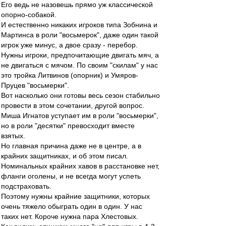
Его ведь не назовешь прямо уж классической
опорно-собакой.
И естественно никаких игроков типа Зобнина и
Мартинса в роли "восьмерок", даже один такой
игрок уже минус, а двое сразу - перебор.
Нужны игроки, предпочитающие двигать мяч, а
не двигаться с мячом. По своим "скилам" у нас
это тройка Литвинов (опорник) и Умяров-
Пруцев "восьмерки".
Вот насколько они готовы весь сезон стабильно
провести в этом сочетании, другой вопрос.
Миша Игнатов уступает им в роли "восьмерки",
но в роли "десятки" превосходит вместе
взятых.
Но главная причина даже не в центре, а в
крайних защитниках, и об этом писал.
Номинальных крайних хавов в расстановке нет,
фланги оголены, и не всегда могут успеть
подстраховать.
Поэтому нужны крайние защитники, которых
очень тяжело обыграть один в один. У нас
таких нет. Короче нужна пара Хлестовых.