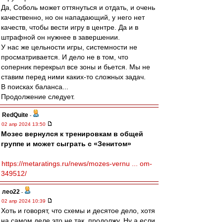
Да, Соболь может оттянуться и отдать, и очень
качественно, но он нападающий, у него нет
качеств, чтобы вести игру в центре. Да и в
штрафной он нужнее в завершении.
У нас же цельности игры, системности не
просматривается. И дело не в том, что
соперник перекрыл все зоны и бьется. Мы не
ставим перед ними каких-то сложных задач.
В поисках баланса...
Продолжение следует.
RedQuite
-
02 апр 2024 13:50
Мозес вернулся к тренировкам в общей
группе и может сыграть с «Зенитом»
https://metaratings.ru/news/mozes-vernu ... om-
349512/
лео22
-
02 апр 2024 10:39
Хоть и говорят, что схемы и десятое дело, хотя
на самом деле это не так, продолжу. Ну а если