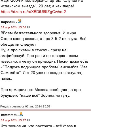
март-2004 и Мальорка-Спартак, "Случай на
испанском выезде", 20 лет, а как вчера!
https://dzen.ru/a/XBDiUI9IZgCwhe-2
Карелин
-
02 апр 2024 15:54
ВВсем безгастального здоровья! И мира.
Скоро конец сезона, а про 3-5-2 ни звука. Всё
обещалки следуют.
Ну, а про схемы в стихах - сразу на
амфибрахуй. Про рэп и не говорю - всем
известно, к чему он приводит. Песня даже есть
- "Подруга подкинула проблем" ансамбля "2ва
Самолёта". Лет 20 уже не сходит с актуала,
гыгыг..
Про ярмарочного Мозеса сообщают, а про
будущего "наше всё" Зорина ни гу-гу.
Редактировалось 02 апр 2024 15:57
mmmmm
-
02 апр 2024 15:37
Что экономия, что растрата - всё фаза в