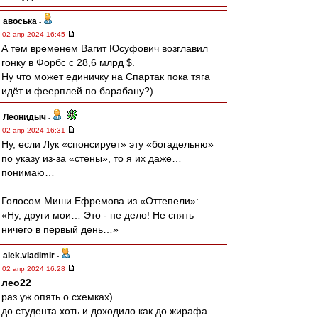
авоська
-
02 апр 2024 16:45
А тем временем Вагит Юсуфович возглавил
гонку в Форбс с 28,6 млрд $.
Ну что может единичку на Спартак пока тяга
идёт и феерплей по барабану?)
Леонидыч
-
02 апр 2024 16:31
Ну, если Лук «спонсирует» эту «богадельню»
по указу из-за «стены», то я их даже…
понимаю…
Голосом Миши Ефремова из «Оттепели»:
«Ну, други мои… Это - не дело! Не снять
ничего в первый день…»
alek.vladimir
-
02 апр 2024 16:28
лео22
раз уж опять о схемках)
до студента хоть и доходило как до жирафа