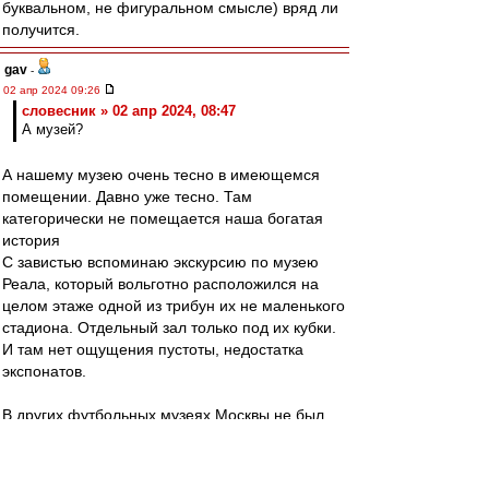
буквальном, не фигуральном смысле) вряд ли
получится.
gav
-
02 апр 2024 09:26
словесник » 02 апр 2024, 08:47
А музей?
А нашему музею очень тесно в имеющемся
помещении. Давно уже тесно. Там
категорически не помещается наша богатая
история
С завистью вспоминаю экскурсию по музею
Реала, который вольготно расположился на
целом этаже одной из трибун их не маленького
стадиона. Отдельный зал только под их кубки.
И там нет ощущения пустоты, недостатка
экспонатов.
В других футбольных музеях Москвы не был.
Впрочем, в одном был. Музей Локо вольготно
расположился в уголку их магазина на
стадионе. Любой желающий может перед