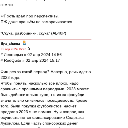
землю.
ФГ хоть врал про перспективы.
ПЖ даже враньём не заморачивается.
"Скука, разбойники, скука" (АБ40Р)
ilya_chuma
-
02 апр 2024 15:26
# Леонидыч » 02 апр 2024 14:56
# RedQuite » 02 апр 2024 15:17
Фин рез за какой период? Наверно, речь идет о
2023 годе.
Чтобы понять, насколько все плохо, надо
сравнить с прошлыми периодами. 2023 может
быть действительно хуже, т.к. из-за фануйди
значительно снизилась посещаемость. Кроме
того, были покупки футболистов, насчет
продаж в 2023 я не помню. Ну и вопрос, как
осуществляется финансирование Спартака
Лукойлом. Если часть спонсорских денег