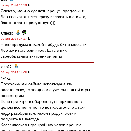
02 апр 2024 14:30
Спектр
, можно сделать проще: предложить
Лео весь этот текст сразу изложить в стихах,
благо талант присутствует)))
Спектр
-
02 апр 2024 14:27
Надо придумать какой-нибудь бит и мессаги
Лео зачитать рэпчиком. Есть в них
своеобразный внутренний ритм
лео22
-
02 апр 2024 14:08
4-4-2.
Поскольку мы сейчас используем эту
расстановку, то заодно и с учетом нашей игры
рассмотрим.
Если при игре в обороне тут в принципе в
целом все понятно, то вот касательно атаки
надо разобраться, какой продукт хотим
получить на выходе.
Классическая игра крайних хавов прошел,
подал, прострелил. Или все-таки с акцентом их