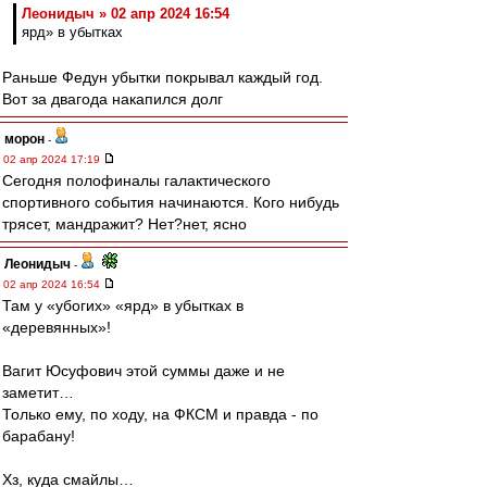
Леонидыч » 02 апр 2024 16:54
ярд» в убытках
Раньше Федун убытки покрывал каждый год.
Вот за двагода накапился долг
морон
-
02 апр 2024 17:19
Сегодня полофиналы галактического
спортивного события начинаются. Кого нибудь
трясет, мандражит? Нет?нет, ясно
Леонидыч
-
02 апр 2024 16:54
Там у «убогих» «ярд» в убытках в
«деревянных»!
Вагит Юсуфович этой суммы даже и не
заметит…
Только ему, по ходу, на ФКСМ и правда - по
барабану!
Хз, куда смайлы…