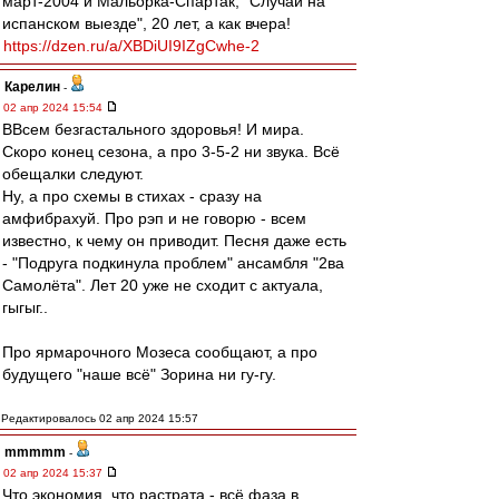
март-2004 и Мальорка-Спартак, "Случай на
испанском выезде", 20 лет, а как вчера!
https://dzen.ru/a/XBDiUI9IZgCwhe-2
Карелин
-
02 апр 2024 15:54
ВВсем безгастального здоровья! И мира.
Скоро конец сезона, а про 3-5-2 ни звука. Всё
обещалки следуют.
Ну, а про схемы в стихах - сразу на
амфибрахуй. Про рэп и не говорю - всем
известно, к чему он приводит. Песня даже есть
- "Подруга подкинула проблем" ансамбля "2ва
Самолёта". Лет 20 уже не сходит с актуала,
гыгыг..
Про ярмарочного Мозеса сообщают, а про
будущего "наше всё" Зорина ни гу-гу.
Редактировалось 02 апр 2024 15:57
mmmmm
-
02 апр 2024 15:37
Что экономия, что растрата - всё фаза в