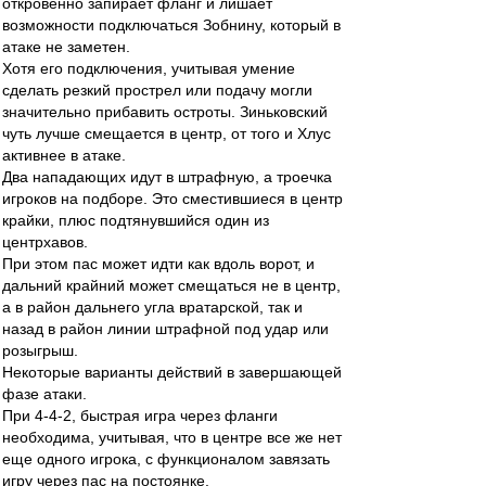
откровенно запирает фланг и лишает
возможности подключаться Зобнину, который в
атаке не заметен.
Хотя его подключения, учитывая умение
сделать резкий прострел или подачу могли
значительно прибавить остроты. Зиньковский
чуть лучше смещается в центр, от того и Хлус
активнее в атаке.
Два нападающих идут в штрафную, а троечка
игроков на подборе. Это сместившиеся в центр
крайки, плюс подтянувшийся один из
центрхавов.
При этом пас может идти как вдоль ворот, и
дальний крайний может смещаться не в центр,
а в район дальнего угла вратарской, так и
назад в район линии штрафной под удар или
розыгрыш.
Некоторые варианты действий в завершающей
фазе атаки.
При 4-4-2, быстрая игра через фланги
необходима, учитывая, что в центре все же нет
еще одного игрока, с функционалом завязать
игру через пас на постоянке.