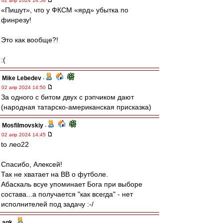
02 апр 2024 14:56
«Пишут», что у ФКСМ «ярд» убытка по
финрезу!
Это как вообще?!
:(
Mike Lebedev
-
02 апр 2024 14:50
За одного с битом двух с рэпчиком дают
(народная татарско-американская присказка)
Mosfilmovskiy
-
02 апр 2024 14:45
to лео22
Спасибо, Алексей!
Так не хватает на ВВ о футболе.
Абаскаль всуе упоминает Бога при выборе
состава...а получается "как всегда" - нет
исполнителей под задачу :-/
agk
-