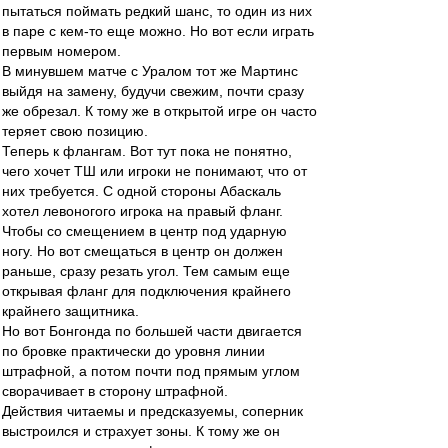
пытаться поймать редкий шанс, то один из них
в паре с кем-то еще можно. Но вот если играть
первым номером.
В минувшем матче с Уралом тот же Мартинс
выйдя на замену, будучи свежим, почти сразу
же обрезал. К тому же в открытой игре он часто
теряет свою позицию.
Теперь к флангам. Вот тут пока не понятно,
чего хочет ТШ или игроки не понимают, что от
них требуется. С одной стороны Абаскаль
хотел левоногого игрока на правый фланг.
Чтобы со смещением в центр под ударную
ногу. Но вот смещаться в центр он должен
раньше, сразу резать угол. Тем самым еще
открывая фланг для подключения крайнего
крайнего защитника.
Но вот Бонгонда по большей части двигается
по бровке практически до уровня линии
штрафной, а потом почти под прямым углом
сворачивает в сторону штрафной.
Действия читаемы и предсказуемы, соперник
выстроился и страхует зоны. К тому же он