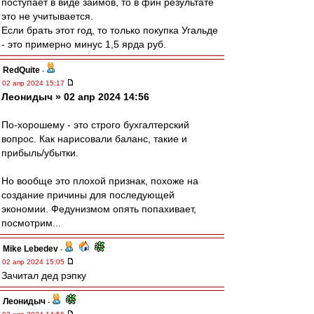
поступает в виде займов, то в фин результате
это не учитывается.
Если брать этот год, то только покупка Угальде
- это примерно минус 1,5 ярда руб.
RedQuite
-
02 апр 2024 15:17
Леонидыч » 02 апр 2024 14:56
По-хорошему - это строго бухгалтерский
вопрос. Как нарисовали баланс, такие и
прибыль/убытки.
Но вообще это плохой признак, похоже на
создание причины для последующей
экономии. Федунизмом опять попахивает,
посмотрим...
Mike Lebedev
-
02 апр 2024 15:05
Зачитал дед рэпку
Леонидыч
-