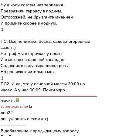
Ну а коли совсем нет терпения,
Превратили террасу в подиум,
Осторожней, не брызгайте мнением
И примите скорее имодиум.
;)
ПС. Всё понимаю. Весна, садово-огородный
сезон :)
Нет рифмы в строчках у прозы
И в мыслях сплошной кавардак.
Садовник в саду выращивал розы,
Но рос исключительно мак.
;)
ПС2. И да, это у основной массы 20:09 на
часах. А у нас 00:09. Почти утро.
slava1
-
02 апр 2024 19:49
лео22
раз уж опять о схемках)
-----------------
В добавление к предыдущему вопросу.