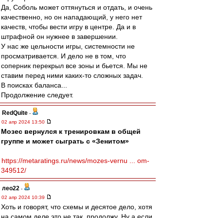
Да, Соболь может оттянуться и отдать, и очень
качественно, но он нападающий, у него нет
качеств, чтобы вести игру в центре. Да и в
штрафной он нужнее в завершении.
У нас же цельности игры, системности не
просматривается. И дело не в том, что
соперник перекрыл все зоны и бьется. Мы не
ставим перед ними каких-то сложных задач.
В поисках баланса...
Продолжение следует.
RedQuite
-
02 апр 2024 13:50
Мозес вернулся к тренировкам в общей
группе и может сыграть с «Зенитом»
https://metaratings.ru/news/mozes-vernu ... om-
349512/
лео22
-
02 апр 2024 10:39
Хоть и говорят, что схемы и десятое дело, хотя
на самом деле это не так, продолжу. Ну а если