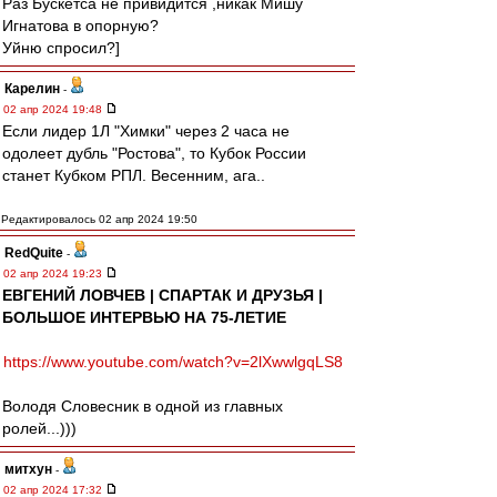
Раз Бускетса не привидится ,никак Мишу
Игнатова в опорную?
Уйню спросил?]
Карелин
-
02 апр 2024 19:48
Если лидер 1Л "Химки" через 2 часа не
одолеет дубль "Ростова", то Кубок России
станет Кубком РПЛ. Весенним, ага..
Редактировалось 02 апр 2024 19:50
RedQuite
-
02 апр 2024 19:23
ЕВГЕНИЙ ЛОВЧЕВ | СПАРТАК И ДРУЗЬЯ |
БОЛЬШОЕ ИНТЕРВЬЮ НА 75-ЛЕТИЕ
https://www.youtube.com/watch?v=2lXwwlgqLS8
Володя Словесник в одной из главных
ролей...)))
митхун
-
02 апр 2024 17:32