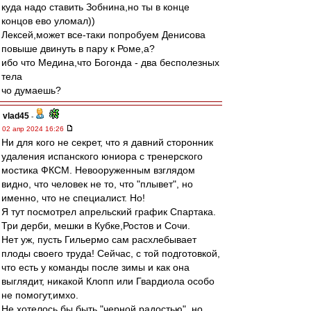
куда надо ставить Зобнина,но ты в конце
концов ево уломал))
Лексей,может все-таки попробуем Денисова
повыше двинуть в пару к Роме,а?
ибо что Медина,что Богонда - два бесполезных
тела
чо думаешь?
vlad45
-
02 апр 2024 16:26
Ни для кого не секрет, что я давний сторонник
удаления испанского юниора с тренерского
мостика ФКСМ. Невооруженным взглядом
видно, что человек не то, что "плывет", но
именно, что не специалист. Но!
Я тут посмотрел апрельский график Спартака.
Три дерби, мешки в Кубке,Ростов и Сочи.
Нет уж, пусть Гильермо сам расхлебывает
плоды своего труда! Сейчас, с той подготовкой,
что есть у команды после зимы и как она
выглядит, никакой Клопп или Гвардиола особо
не помогут,имхо.
Не хотелось бы быть "черной радостью", но