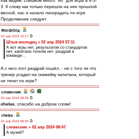
Как видим, слишком много "но" для игры в 4-3-
3. К слову как только перешли на нее прошлой
весной, нас и начало лихорадить по игре.
Продолжение следует.
МосфОлд
-
02 апр 2024 10:17
Штык-молодец » 02 апр 2024 07:11
А вот игры нет, результатов со стандартов
нет, капитана толком нет, раздрай в
команде...
А с чего этот раздрай пошёл, - не с того ли что
тренер усадил на скамейку капитана, который
не тянет по игре?
словесник
-
02 апр 2024 09:58
chelas
, спасибо на добром слове!
chelas
-
02 апр 2024 09:56
словесник » 02 апр 2024 08:47
А музей?