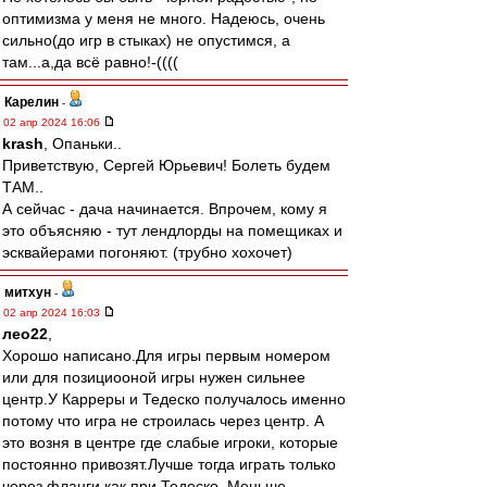
оптимизма у меня не много. Надеюсь, очень
сильно(до игр в стыках) не опустимся, а
там...а,да всё равно!-((((
Карелин
-
02 апр 2024 16:06
krash
, Опаньки..
Приветствую, Сергей Юрьевич! Болеть будем
ТАМ..
А сейчас - дача начинается. Впрочем, кому я
это объясняю - тут лендлорды на помещиках и
эсквайерами погоняют. (трубно хохочет)
митхун
-
02 апр 2024 16:03
лео22
,
Хорошо написано.Для игры первым номером
или для позициооной игры нужен сильнее
центр.У Карреры и Тедеско получалось именно
потому что игра не строилась через центр. А
это возня в центре где слабые игроки, которые
постоянно привозят.Лучше тогда играть только
через фланги как при Тедеско. Меньше