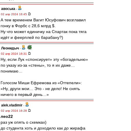
авоська
-
02 апр 2024 16:45
А тем временем Вагит Юсуфович возглавил
гонку в Форбс с 28,6 млрд $.
Ну что может единичку на Спартак пока тяга
идёт и феерплей по барабану?)
Леонидыч
-
02 апр 2024 16:31
Ну, если Лук «спонсирует» эту «богадельню»
по указу из-за «стены», то я их даже…
понимаю…
Голосом Миши Ефремова из «Оттепели»:
«Ну, други мои… Это - не дело! Не снять
ничего в первый день…»
alek.vladimir
-
02 апр 2024 16:28
лео22
раз уж опять о схемках)
до студента хоть и доходило как до жирафа