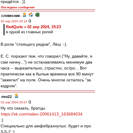
придётся...))
Последнее сообщение
словесник
-
02 апр 2024 20:16
RedQuite » 02 апр 2024, 19:23
в одной из главных ролей
В роли "стоящего рядом", Лёш :-).
Е. С. поразил тем, что говорил ("Ну, давайте, я
сам начну...") не останавливаясь минимум два
часа -- выразительно, страстно, остро... Вот
практически как в былые времена все 90 минут
"зажигал" на поле. Очень многое осталось "за
кадром".
лео22
-
02 апр 2024 20:07
Ну что сказать, братцы
https://vk.com/video-20061413_163684034
:)
Специально для амфибрахнутых: будет и про
3-5-2 ;)