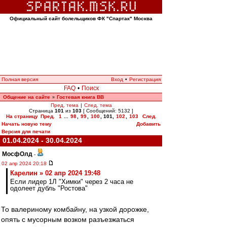
Официальный сайт болельщиков ФК "Спартак" Москва
Полная версия
Вход
•
Регистрация
FAQ
•
Поиск
Общение на сайте
Гостевая книга ВВ
»
Пред. тема
|
След. тема
Страница
101
из
103
[ Сообщений: 5132 ]
На страницу
Пред.
1
...
98
,
99
,
100
,
101
,
102
,
103
След.
Начать новую тему
Добавить
Версия для печати
01.04.2024 - 30.04.2024
МосфОлд
-
02 апр 2024 20:18
Карелин » 02 апр 2024 19:48
Если лидер 1Л "Химки" через 2 часа не
одолеет дубль "Ростова"
То валериному комбайну, на узкой дорожке,
опять с мусорным возком разъезжаться