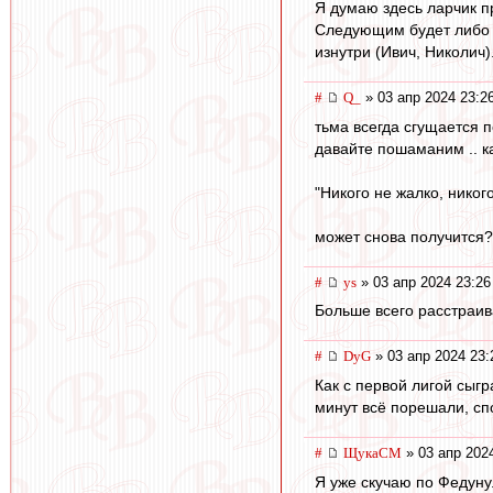
Я думаю здесь ларчик п
Следующим будет либо к
изнутри (Ивич, Николич)
#
Q_
» 03 апр 2024 23:2
тьма всегда сгущается 
давайте пошаманим .. к
"Никого не жалко, никог
может снова получится?
#
ys
» 03 апр 2024 23:26
Больше всего расстраив
#
DyG
» 03 апр 2024 23:
Как с первой лигой сыг
минут всё порешали, спо
#
ЩукаСМ
» 03 апр 202
Я уже скучаю по Федуну.