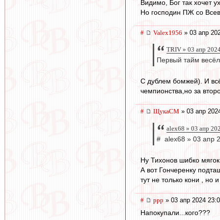
Видимо, Бог так хочет у
Но господин ПЖ со Всев
#
Valex1956
» 03 апр 20
TRIV » 03 апр 202
Первый тайм весёл
С дублем бомжей). И вс
чемпионства,но за втор
#
ЩукаСМ
» 03 апр 202
alex68 » 03 апр 20
# alex68 » 03 апр 
Ну Тихонов шибко мягок 
А вот Гончеренку подтащ
тут не только кони , но 
#
ppp
» 03 апр 2024 23:
Напокупали...кого???