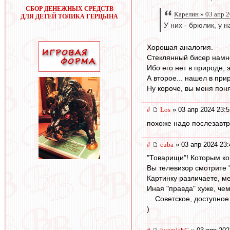
СБОР ДЕНЕЖНЫХ СРЕДСТВ
Карелин » 03 апр 
ДЛЯ ДЕТЕЙ ТОЛИКА ГЕРЦЫНА
У них - брюлик, у н
Хорошая аналогия.
Стеклянный бисер намн
Ибо его нет в природе, 
А второе... нашел в при
Ну короче, вы меня поня
#
Los
» 03 апр 2024 23:5
похоже надо послезавтра
#
cuba
» 03 апр 2024 23:
"Товарищи"! Которым ко
Вы телевизор смотрите 
Картинку различаете, м
Иная "правда" хуже, чем
... Советское, доступное
)