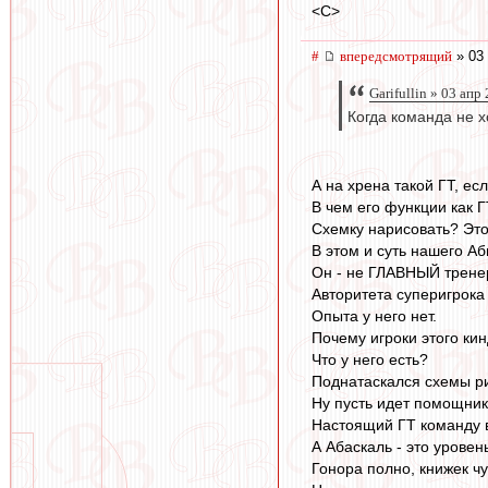
<C>
#
впередсмотрящий
» 03 
Garifullin » 03 апр
Когда команда не х
А на хрена такой ГТ, ес
В чем его функции как 
Схемку нарисовать? Это
В этом и суть нашего Аб
Он - не ГЛАВНЫЙ тренер
Авторитета суперигрока
Опыта у него нет.
Почему игроки этого ки
Что у него есть?
Поднатаскался схемы р
Ну пусть идет помощник
Настоящий ГТ команду в 
А Абаскаль - это уровен
Гонора полно, книжек чу