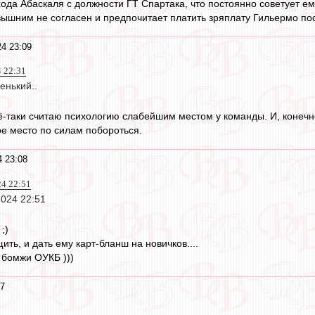
хода Абаскаля с должности ГТ Спартака, что постоянно советует ем
ышним не согласен и предпочитает платить зряплату Гильермо пос
24 23:09
4 22:31
енький..
ё-таки считаю психологию слабейшим местом у команды. И, конечн
ое место по силам побороться.
4 23:08
24 22:51
2024 22:51
;)
ить, и дать ему карт-бланш на новичков....
и бомжи ОУКБ )))
07