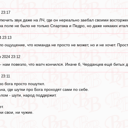
 23:17
лючить звук даже на ЛЧ, где он нереально заебал своими восторж
 на поле не было не только Спартака и Педро, но даже никаких итал
4 23:13
 ощущение, что команда не просто не может, но и не хочет. Просто
р 2024 23:12
м - нам повезло, что матч кончился. Иначе б, Черданцев ещё битых 
 23:11
ро бога просто пошутил.
ана, где шутки про Бога проходят сами по себе.
елом - шути, народ поддержит.
т.
и свои, ни чужие.