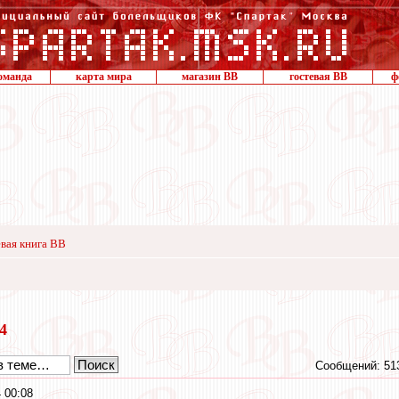
оманда
карта мира
магазин ВВ
гостевая ВВ
ф
вая книга ВВ
24
Сообщений: 51
 00:08