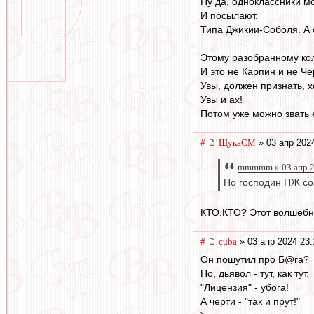
Ну да, одноклассники мо
И посылают.
Типа Джикии-Соболя. А
Этому разобранному кол
И это не Карпин и не Че
Увы, должен признать, 
Увы и ах!
Потом уже можно звать 
#
ЩукаСМ
» 03 апр 202
mmmmm » 03 апр 2
Но господин ПЖ со
КТО.КТО? Этот волшебны
#
cuba
» 03 апр 2024 23:
Он пошутил про Б@га?
Но, дьявол - тут, как тут.
"Лицензия" - убога!
А черти - "так и прут!"