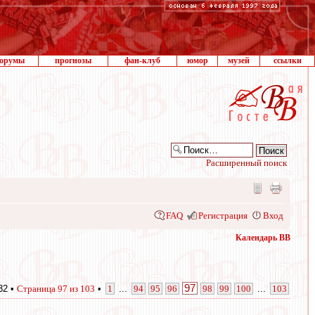
орумы
прогнозы
фан-клуб
юмор
музей
ссылки
Расширенный поиск
FAQ
Регистрация
Вход
Календарь ВВ
97
32 •
Страница
97
из
103
•
1
...
94
95
96
98
99
100
...
103