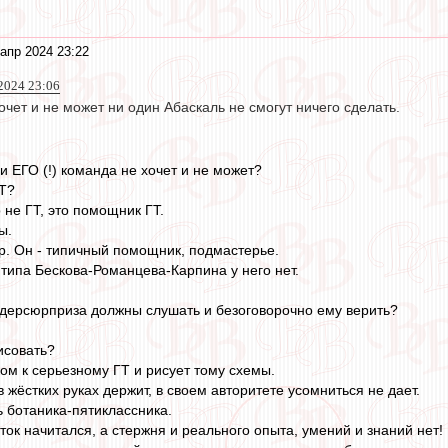
апр 2024 23:22
 2024 23:06
очет и не может ни один Абаскаль не смогут ничего сделать.
ли ЕГО (!) команда не хочет и не может?
ГТ?
 не ГТ, это помощник ГТ.
ы.
. Он - типичный помощник, подмастерье.
 типа Бескова-Романцева-Карпина у него нет.
ндерсюрприза должны слушать и безоговорочно ему верить?
исовать?
ом к серьезному ГТ и рисует тому схемы.
жёстких руках держит, в своем авторитете усомниться не дает.
ь ботаника-пятиклассника.
ток начитался, а стержня и реального опыта, умений и знаний нет!