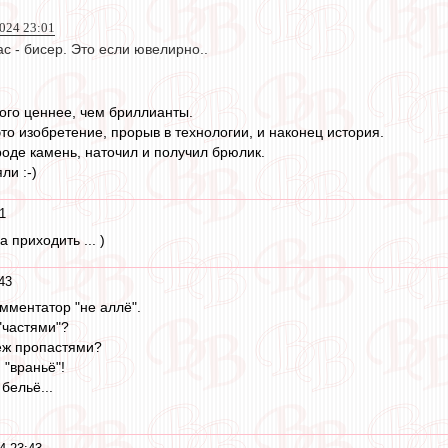
2024 23:01
ас - бисер. Это если ювелирно..
ого ценнее, чем бриллианты.
это изобретение, прорыв в технологии, и наконец история.
роде камень, наточил и получил брюлик.
ли :-)
1
 приходить ... )
43
мментатор "не аллё".
"частями"?
еж пропастями?
 "враньё"!
 бельё...