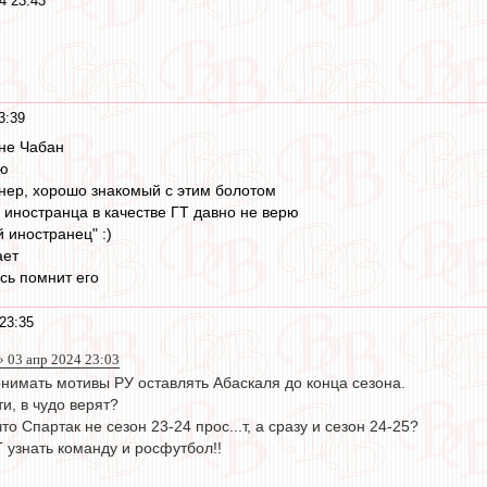
4 23:43
3:39
 не Чабан
рю
нер, хорошо знакомый с этим болотом
 иностранца в качестве ГТ давно не верю
й иностранец" :)
ает
сь помнит его
23:35
 03 апр 2024 23:03
онимать мотивы РУ оставлять Абаскаля до конца сезона.
и, в чудо верят?
о Спартак не сезон 23-24 прос...т, а сразу и сезон 24-25?
 узнать команду и росфутбол!!