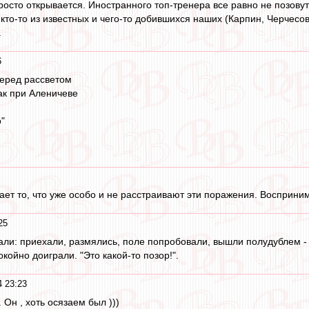
росто открывается. Иностранного топ-тренера все равно не позову
то-то из известных и чего-то добившихся наших (Карпин, Черчесов
.
6
перед рассветом
ак при Аленичеве
о"
ает то, что уже особо и не расстраивают эти поражения. Восприн
25
рали: приехали, размялись, поле попробовали, вышли полудублем -
койно доиграли. "Это какой-то позор!".
4 23:23
 Он , хоть осязаем был )))