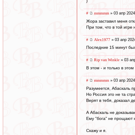
)
#
mmmmm
» 03 апр 2024
Жора заставил меня отк
При том, что в той игре
#
Alex1977
» 03 апр 202
Последние 15 минут было
#
Rip van Winkle
» 03 ап
В этом - и только в это
#
mmmmm
» 03 апр 2024
Разумеется, Абаскаль п
Но Россия это не та стр
Верят в тебя, доказал д
А Абаскаль не доказывае
Ему "бога" не прощают н
Скажу и я.