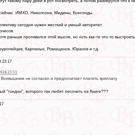
гут такому пару дней в рот посмотреть, а потом разберутся что к ч
 сейчас. ИМХО, Николсона, Медины, Бонгонды.
лективу сегодня нужен жесткий и умный авторитет.
рчесов.
хотя раньше противился этой мысли, но хоть как-то что-то выстро
еуропейцев, Карпиных, Ромащенок, Юранов и т.д.
4 23:17
024 23:11
 Всевышним не согласен и предпочитает платить зряплату
й "гондон", которого так любят песочить на Книге???
17