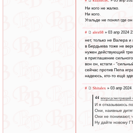
#
kuzmichC
» 03 апр 202
Ни кого не жалко.
Ни кого.
Угальде не понял где он
#
alex68
» 03 апр 2024 2
нет, только не Валера и
в Бердыева тоже не ве
нужен действующий тре
в приглашение сильного
вон он, кстати - "сильны
сейчас против Пепа игр
надеюсь, кто-то ещё зде
#
Shitalex
» 03 апр 2024 
впередсмотрящий »
И я отказываюсь п
Они, наивные дитят
Они не понимают, чт
Ну дайте новому ГТ