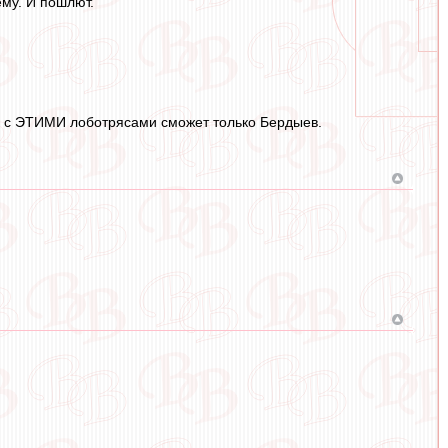
ему. И пошлют.
ить с ЭТИМИ лоботрясами сможет только Бердыев.