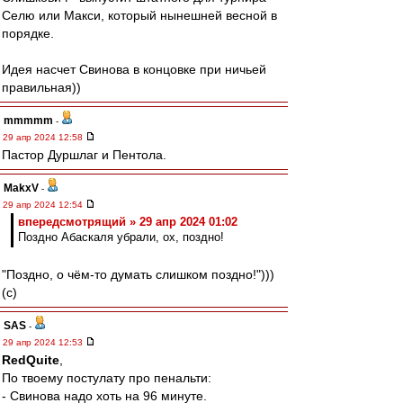
Селю или Макси, который нынешней весной в
порядке.
Идея насчет Свинова в концовке при ничьей
правильная))
mmmmm
-
29 апр 2024 12:58
Пастор Дуршлаг и Пентола.
MakxV
-
29 апр 2024 12:54
впередсмотрящий » 29 апр 2024 01:02
Поздно Абаскаля убрали, ох, поздно!
"Поздно, о чём-то думать слишком поздно!")))
(c)
SAS
-
29 апр 2024 12:53
RedQuite
,
По твоему постулату про пенальти:
- Свинова надо хоть на 96 минуте.