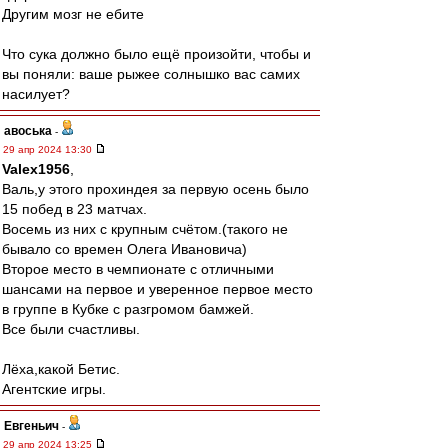
Другим мозг не ебите
Что сука должно было ещё произойти, чтобы и
вы поняли: ваше рыжее солнышко вас самих
насилует?
авоська
-
29 апр 2024 13:30
Valex1956
,
Валь,у этого прохиндея за первую осень было
15 побед в 23 матчах.
Восемь из них с крупным счётом.(такого не
бывало со времен Олега Ивановича)
Второе место в чемпионате с отличными
шансами на первое и уверенное первое место
в группе в Кубке с разгромом бамжей.
Все были счастливы.
Лёха,какой Бетис.
Агентские игры.
Евгеньич
-
29 апр 2024 13:25