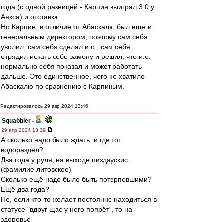
года (с одной разницей - Карпин выиграл 3:0 у
Аякса) и отставка.
Но Карпин, в отличие от Абаскаля, был еще и
генеральным директором, поэтому сам себя
уволил, сам себя сделал и.о., сам себя
отрядил искать себе замену и решил, что и.о.
нормально себя показал и может работать
дальше. Это единственное, чего не хватило
Абаскалю по сравнению с Карпиным.
Редактировалось 29 апр 2024 13:46
Squabbler
-
29 апр 2024 13:39
А сколько надо было ждать, и где тот
водораздел?
Два года у руля, на выходе пиздаускис
(фамилие литовское)
Сколько ещё надо было быть потерпевшими?
Ещё два года?
Не, если кто-то желает постоянно находиться в
статусе "вдруг щас у него попрёт", то на
здоровье