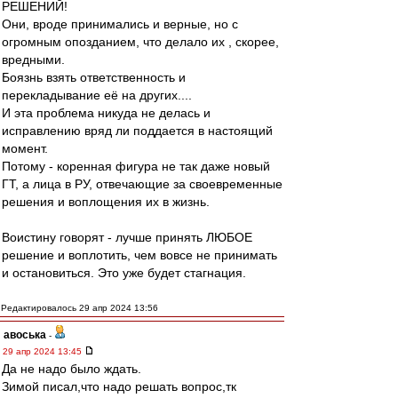
РЕШЕНИЙ!
Они, вроде принимались и верные, но с
огромным опозданием, что делало их , скорее,
вредными.
Боязнь взять ответственность и
перекладывание её на других....
И эта проблема никуда не делась и
исправлению вряд ли поддается в настоящий
момент.
Потому - коренная фигура не так даже новый
ГТ, а лица в РУ, отвечающие за своевременные
решения и воплощения их в жизнь.
Воистину говорят - лучше принять ЛЮБОЕ
решение и воплотить, чем вовсе не принимать
и остановиться. Это уже будет стагнация.
Редактировалось 29 апр 2024 13:56
авоська
-
29 апр 2024 13:45
Да не надо было ждать.
Зимой писал,что надо решать вопрос,тк