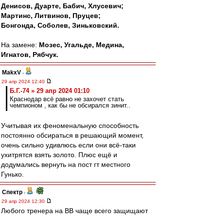
Денисов, Дуарте, Бабич, Хлусевич;
Мартинс, Литвинов, Пруцев;
Бонгонда, Соболев, Зиньковский.
На замене:
Мозес, Угальде, Медина,
Игнатов, Рябчук.
MakxV
-
29 апр 2024 12:40
Б.Г.-74 » 29 апр 2024 01:10
Краснодар всё равно не захочет стать
чемпионом , как бы не обсирался зинит..
Учитывая их феноменальную способность
постоянно обсираться в решающий момент,
очень сильно удивлюсь если они всё-таки
ухитрятся взять золото. Плюс ещё и
додумались вернуть на пост гт местного
Гунько.
Спектр
-
29 апр 2024 12:30
Любого тренера на ВВ чаще всего защищают