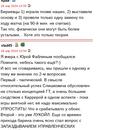
Край
-
29 апр 2024 13:55
Бериевцы 1) играли позже наших, 2) выставили
основу и 3) провели только одну замену по
ходу матча (на 90-й мин. не считаю).
Так что, физически они могут быть более
усталыми... Хотя это только теория.
vlad45
-
29 апр 2024 13:54
Я вчера с Юрой Фаблиным пообщался.
Помните, небось такого ещё?-)
И вот, не сговариваясь, мы пришли к одному и
тому же мнению по 2-м вопросам.
Первый - тактический. В смысле
относительный успех Слишковича обусловлен
не столько концепцией ГТ, а очень большим
сходством с Каррерой в одном аспекте - пока
игры внятной нет, её надо максимально
УПРОСТИТЬ! Что и срабатывало у обоих.
Второй - это уже ЛУКОЙЛ. Еще со времен
прихода барина очень ясно стал вопрос с
ЗАПАЗДЫВАНИЕМ УПРАВЛЕНЧЕСКИХ