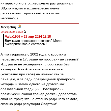
интересно кто это...несколько раз упоминал
ВВ,кто мы,что мы...интересно очень
рассказывал...признавайтесь кто этот
человек?))
МосфОлд
-
29 апр 2024 13:23
Valex1956 » 29 апр 2024 12:18
Вам мало просранного сезона? Мало
экспериментов с составом?
А что творилось с 2002 года, с коротким
перерывом в 17, разве не просранные сезоны?
И..., разве не эксперимент с составом был
накануне! А за Абаскаля вписывались
(конкретно про себя) не именно как за
панацею, а за ради прекращения тренерской
чехарды и замен одного на другого как
обязательной традиции! Повоторюсь -
практически любой тренер должен доработать
свой контракт, это не столько ради него самого,
сколько ради репутации Спартака!