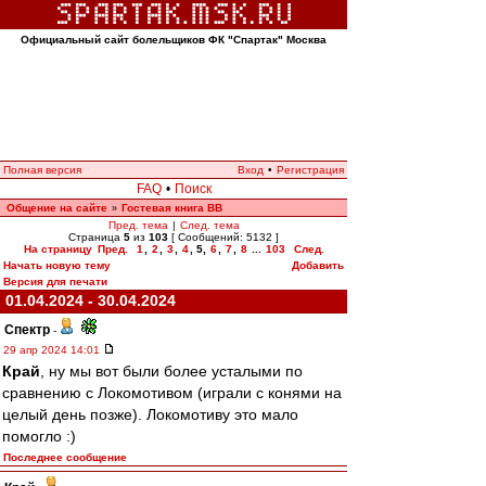
Официальный сайт болельщиков ФК "Спартак" Москва
Полная версия
Вход
•
Регистрация
FAQ
•
Поиск
Общение на сайте
Гостевая книга ВВ
»
Пред. тема
|
След. тема
Страница
5
из
103
[ Сообщений: 5132 ]
На страницу
Пред.
1
,
2
,
3
,
4
,
5
,
6
,
7
,
8
...
103
След.
Начать новую тему
Добавить
Версия для печати
01.04.2024 - 30.04.2024
Спектр
-
29 апр 2024 14:01
Край
, ну мы вот были более усталыми по
сравнению с Локомотивом (играли с конями на
целый день позже). Локомотиву это мало
помогло :)
Последнее сообщение