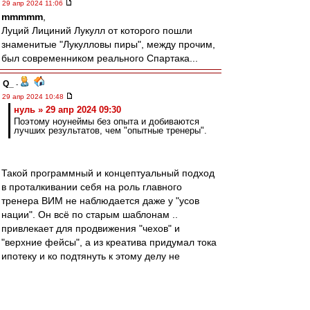
29 апр 2024 11:06
mmmmm
,
Луций Лициний Лукулл от которого пошли
знаменитые "Лукулловы пиры", между прочим,
был современником реального Спартака...
Q_
-
29 апр 2024 10:48
нуль » 29 апр 2024 09:30
Поэтому ноунеймы без опыта и добиваются
лучших результатов, чем "опытные тренеры".
Такой программный и концептуальный подход
в проталкивании себя на роль главного
тренера ВИМ не наблюдается даже у "усов
нации". Он всё по старым шаблонам ..
привлекает для продвижения "чехов" и
"верхние фейсы", а из креатива придумал тока
ипотеку и ко подтянуть к этому делу не
вдупляя, что такой "пиар" от "профессионалов"
можно только врагу заказывать. Но ладно о
Станиславе, вернёмся на грешную землю.