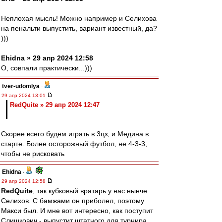
Неплохая мысль! Можно например и Селихова
на пенальти выпустить, вариант известный, да?
)))
Ehidna » 29 апр 2024 12:58
О, совпали практически...)))
tver-udomlya
-
29 апр 2024 13:01
RedQuite » 29 апр 2024 12:47
Скорее всего будем играть в 3цз, и Медина в
старте. Более осторожный футбол, не 4-3-3,
чтобы не рисковать
Ehidna
-
29 апр 2024 12:58
RedQuite
, так кубковый вратарь у нас нынче
Селихов. С бамжами он приболел, поэтому
Макси был. И мне вот интересно, как поступит
Слишкович - выпустит штатного для турнира