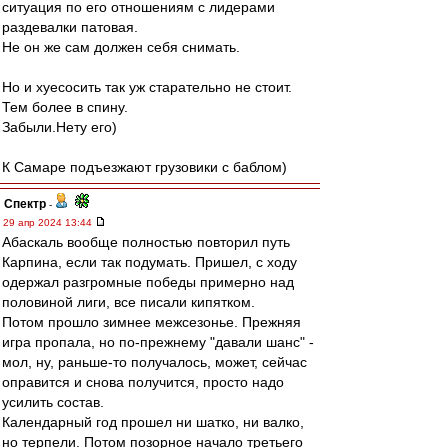
ситуация по его отношениям с лидерами
раздевалки патовая.
Не он же сам должен себя снимать.
Но и хуесосить так уж старательно не стоит.
Тем более в спину.
Забыли.Нету его)
К Самаре подъезжают грузовики с баблом)
Спектр
-
29 апр 2024 13:44
Абаскаль вообще полностью повторил путь
Карпина, если так подумать. Пришел, с ходу
одержал разгромные победы примерно над
половиной лиги, все писали кипятком.
Потом прошло зимнее межсезонье. Прежняя
игра пропала, но по-прежнему "давали шанс" -
мол, ну, раньше-то получалось, может, сейчас
оправится и снова получится, просто надо
усилить состав.
Календарный год прошел ни шатко, ни валко,
но терпели. Потом позорное начало третьего