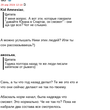
Gt3
-
29 апр 2024 12:14
Kid Amnesiac
,
Цитата
У меня вопрос. А вот эти, которые говорили
"давайте Юрана в Спартак, он сможет" - они
ща где все? Чот не слышно.
А можно услышать Ники этих людей? Или ты
сон рассказываешь?)
авоська
,
Цитата
Годика полтора назад те же люди писали
кипятком от рыжего)
Сань, а ты что год назад делал? Те же это кто и
что они сейчас делают не так по-твоему.
Абаскаль норм начал, была надежда что
сможет. Это нормально. Че не так-то? Пока не
набрали два состава все смотрелось