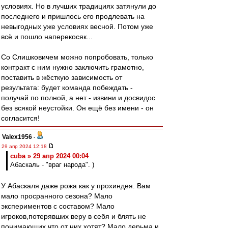
условиях. Но в лучших традициях затянули до
последнего и пришлось его продлевать на
невыгодных уже условиях весной. Потом уже
всё и пошло наперекосяк...
Со Слишковичем можно попробовать, только
контракт с ним нужно заключить грамотно,
поставить в жёсткую зависимость от
результата: будет команда побеждать -
получай по полной, а нет - извини и досвидос
без всякой неустойки. Он ещё без имени - он
согласится!
Valex1956
-
29 апр 2024 12:18
cuba » 29 апр 2024 00:04
Абаскаль - "враг народа". )
У Абаскаля даже рожа как у прохиндея. Вам
мало просранного сезона? Мало
экспериментов с составом? Мало
игроков,потерявших веру в себя и блять не
понимающих,что от них хотят? Мало дерьма и