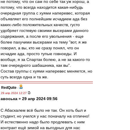
не потому, что он сам по себе так уж хорош, а
потому, что всегда находится какая-нибудь
очередная группа с хуями наперевес, которая
объявляет его полнейшим исчадием ада без
каких-либо положительных качеств, густо
удобряет гостевую своими высерами данного
содержания, а после его увольнения - еще
более пахучими высерами на тему "вот, я же
говорил, а вы, кто не сразу понял, что он
исчадие ада, просто тупые говноеды. И
вообще, я за Спартак болею, а не за какого-то
там очередного шабашника, как вы".
Состав группы с хуями наперевес меняется, но
суть всегда одна и та же.
RedQuite
-
29 апр 2024 12:27
авоська » 29 апр 2024 09:56
С Абаскалем всё было не так. Он хоть был и
студент, но учился у нас поначалу на отлично!
И естественно надо было продлевать с ним
контракт ещё зимой на выгодных для нас