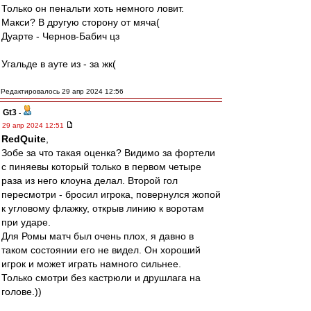
Только он пенальти хоть немного ловит.
Макси? В другую сторону от мяча(
Дуарте - Чернов-Бабич цз
Угальде в ауте из - за жк(
Редактировалось 29 апр 2024 12:56
Gt3
-
29 апр 2024 12:51
RedQuite
,
Зобе за что такая оценка? Видимо за фортели
с пиняевы который только в первом четыре
раза из него клоуна делал. Второй гол
пересмотри - бросил игрока, повернулся жопой
к угловому флажку, открыв линию к воротам
при ударе.
Для Ромы матч был очень плох, я давно в
таком состоянии его не видел. Он хороший
игрок и может играть намного сильнее.
Только смотри без кастрюли и друшлага на
голове.))