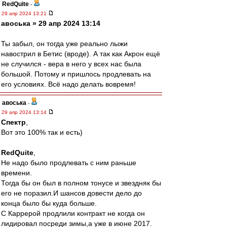
RedQuite
-
29 апр 2024 13:21
авоська » 29 апр 2024 13:14
Ты забыл, он тогда уже реально лыжи
навострил в Бетис (вроде). А так как Акрон ещё
не случился - вера в него у всех нас была
большой. Потому и пришлось продлевать на
его условиях. Всё надо делать вовремя!
авоська
-
29 апр 2024 13:14
Спектр
,
Вот это 100% так и есть)
RedQuite
,
Не надо было продлевать с ним раньше
времени.
Тогда бы он был в полном тонусе и звездняк бы
его не поразил.И шансов довести дело до
конца было бы куда больше.
С Каррерой продлили контракт не когда он
лидировал посреди зимы,а уже в июне 2017.