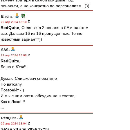
замену вратаря в самой концовке под
пенальти, а не конкретно по персоналиям...)))
Ehidna
-
29 апр 2024 13:10
RedQuite
, Селя взял 2 пеналя в ЛЕ и на этом
все. Дальше 16 из 16 пропущенных. Точно
известный вариант?))
SAS
-
29 апр 2024 13:08
RedQuite
,
Леша и Юля!!!
Думаю Слишкович снова мне
По ватсапу
ПозвонИт -:)
И мы с ним опять обсудим наш состав,
Как с Локо!!!!
...
RedQuite
-
29 апр 2024 13:04
SAS » 29 апр 2024 12:53