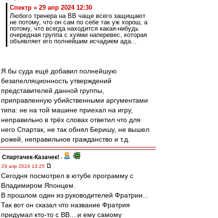
Спектр » 29 апр 2024 12:30
Любого тренера на ВВ чаще всего защищают
не потому, что он сам по себе так уж хорош, а
потому, что всегда находится какая-нибудь
очередная группа с хуями наперевес, которая
объявляет его полнейшим исчадием ада...
Я бы суда ещё добавил полнейшую
безапелляционность утверждений
представителей данной группы,
приправленную убийственными аргументами
типа: не на той машине приехал на игру,
неправильно в трёх словах ответил что для
него Спартак, не так обнял Беришу, не вышел
рожей, неправильное гражданство и т.д.
Спартачек-Казачек!
-
29 апр 2024 13:25
Сегодня посмотрел в ютубе программу с
Владимиром Японцем.
В прошлом один из руководителей Фратрии...
Так вот он сказал что название Фратрия
придумал кто-то с ВВ....и ему самому