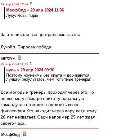
29 апр 2024 12:09
МосфОлд » 29 апр 2024 11:06
Лукулловы пиры
За это писали все центральные газэты.
Лукойл. Пиррова победа.
митхун
-
29 апр 2024 11:19
нуль » 29 апр 2024 09:30
Поэтому ноунеймы без опыта и добиваются
лучших результатов, чем "опытные тренеры".
Все молодые тренеры проходят через это.Но
не все могут быстро найти ту идеальную
команду,где он может воплотить свою
философия.Кто находит через пару лет,а кому
20 лет нехватает. Сари например 25 лет ждал
своего часа.
МосфОлд
-