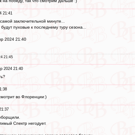
ж на победу, так что смотрим дальше :)
4 21:41
 самой заключительной минуте...
будут пуховые к последнему туру сезона...
пр 2024 21:40
4 21:45
р 2024 21:40
ть?
1:38
 смотрит во Флоренции:)
21:37
реборщили.
имый Спектр негодует.