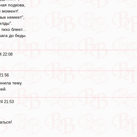
ная подкова,
й момент!
зык немеет",
елды".
тихо блеет...
шага до беды.
4 22:08
21:56
енила тему.
ней.
24 21:53
аться!