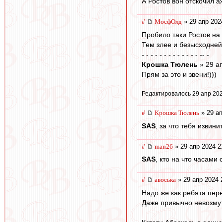
А Ростов вон отскочил а
#
МосфОлд
» 29 апр 202
Пробило таки Ростов на
Тем злее и безысходней 
- - - - - - - - - - - - - -- -
Крошка Тюлень
» 29 а
Прям за это и звени!)))
Редактировалось 29 апр 202
#
Крошка Тюлень
» 29 ап
SAS
, за что тебя извини
#
man26
» 29 апр 2024 2
SAS
, кто на что часами
#
авоська
» 29 апр 2024 
Надо же как ребята пе
Даже привычно невозмут