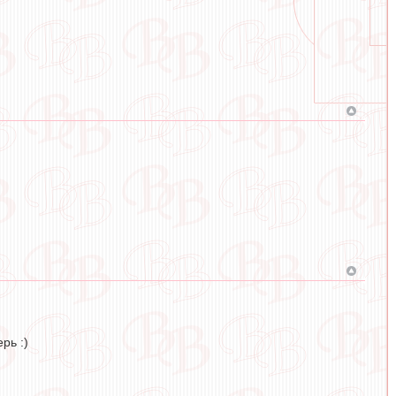
рь :)