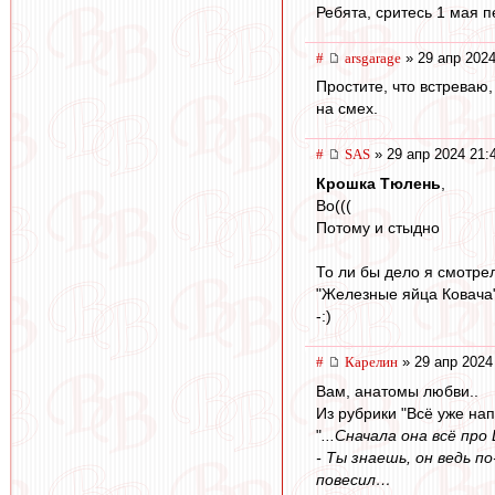
Ребята, сритесь 1 мая 
#
arsgarage
» 29 апр 2024
Простите, что встреваю
на смех.
#
SAS
» 29 апр 2024 21:
Крошка Тюлень
,
Во(((
Потому и стыдно
То ли бы дело я смотре
"Железные яйца Ковача"
-:)
#
Карелин
» 29 апр 2024
Вам, анатомы любви..
Из рубрики "Всё уже нап
"
...Сначала она всё про
- Ты знаешь, он ведь п
повесил…