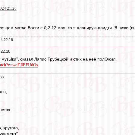
2024 21:26
оящем матче Волги с Д-2 12 мая, то я планирую придти. Я ниже (в
4 22:16
 22:10
 музЫки", сказал Ляпис Трубецкой и стих на неё полОжил.
watch?v=wqEJlEFUdOs
09
тво,
нства:
, крутого,
удимент",