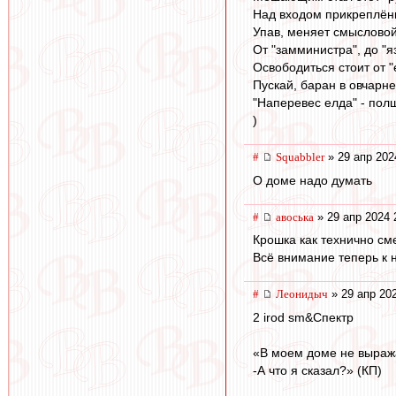
Над входом прикреплён
Упав, меняет смыслово
От "замминистра", до "я
Освободиться стоит от "
Пускай, баран в овчарне 
"Наперевес елда" - пол
)
#
Squabbler
» 29 апр 202
О доме надо думать
#
авоська
» 29 апр 2024 
Крошка как технично см
Всё внимание теперь к 
#
Леонидыч
» 29 апр 20
2 irod sm&Спектр
«В моем доме не выраж
-А что я сказал?» (КП)