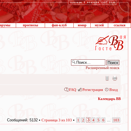
орумы
прогнозы
фан-клуб
юмор
музей
ссылки
Расширенный поиск
FAQ
Регистрация
Вход
Календарь ВВ
3
Сообщений: 5132 •
Страница
3
из
103
•
1
2
4
5
6
...
103