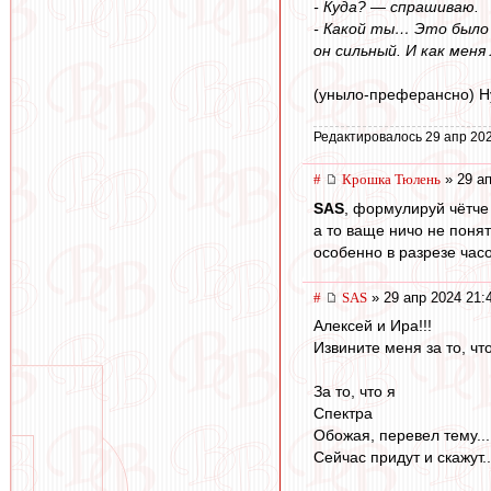
- Куда? — спрашиваю.
- Какой ты… Это было 
он сильный. И как мен
(уныло-преферансно) Ну,
Редактировалось 29 апр 202
#
Крошка Тюлень
» 29 ап
SAS
, формулируй чётче
а то ваще ничо не поня
особенно в разрезе час
#
SAS
» 29 апр 2024 21:
Алексей и Ира!!!
Извините меня за то, что.
За то, что я
Спектра
Обожая, перевел тему...
Сейчас придут и скажут..