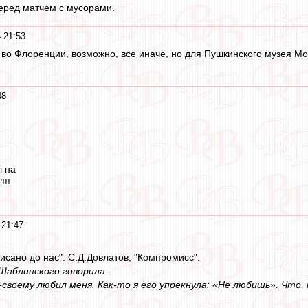
перед матчем с мусорами.
 21:53
, во Флоренции, возможно, все иначе, но для Пушкинского музея М
48
л на
!!!
 21:47
исано до нас". С.Д.Довлатов, "Компромисс".
 Шаблинского говорила:
о-своему любил меня. Как-то я его упрекнула: «Не любишь». Что,