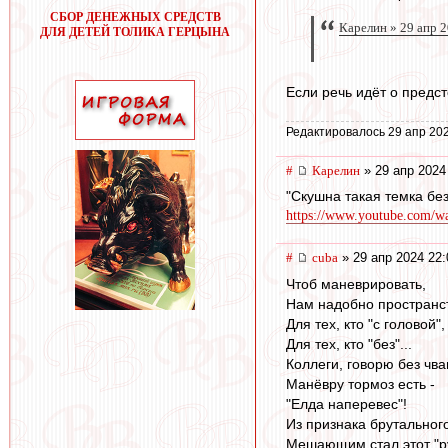
СБОР ДЕНЕЖНЫХ СРЕДСТВ
Карелин » 29 апр 
ДЛЯ ДЕТЕЙ ТОЛИКА ГЕРЦЫНА
Если речь идёт о предст
Редактировалось 29 апр 202
#
Карелин
» 29 апр 2024
"Скушна такая темка без
https://www.youtube.com/
#
cuba
» 29 апр 2024 22:
Чтоб маневрировать,
Нам надобно пространс
Для тех, кто "с головой",
Для тех, кто "без"...
Коллеги, говорю без чва
Манёвру тормоз есть -
"Елда наперевес"!
Из признака брутального
Мешающим стал этот "р