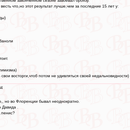
ственном законченном сезоне завоевал бронзу.
 весть что,но этот результат лучше,чем за последние 15 лет у:
ды)
 Ваноли
тоит.
тимизма)
 свои восторги,чтоб потом не удивляться своей недальновидности)
34
о,, но во Флоренции бывал неоднократно.
 Давида .
..пенис?