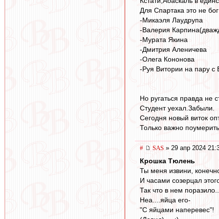
Кстати,Абаскаль в един
Для Спартака это не бог
-Микаэля Лаудрупа
-Валерия Карпина(дваж
-Мурата Якина
-Дмитрия Аленичева
-Олега Кононова
-Руя Витории на пару с
Но ругаться правда не с
Студент уехал.Забыли.
Сегодня новый виток оп
Только важно поумерить
#
SAS
» 29 апр 2024 21:
Крошка Тюлень
Ты меня извини, конечн
И часами созерцал этого
Так что в нем поразило.
Неа....яйца его-
"С яйцами наперевес"!