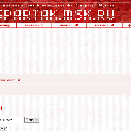
оманда
карта мира
магазин ВВ
гостевая ВВ
ф
вая книга ВВ
24
2:15