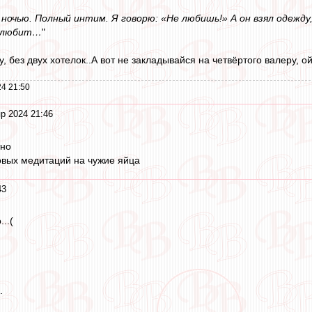
ночью. Полный интим. Я говорю: «Не любишь!» А он взял одежду,
я любит…
"
 без двух хотелок..А вот не закладывайся на четвёртого валеру, ой
4 21:50
р 2024 21:46
тно
овых медитаций на чужие яйца
43
..(
.