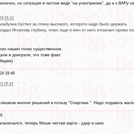
нечно, но ситуация в чистом виде "на усмотрение", да и к ВАРу с
24 19:22
льбуэна пустил за спину высокого, которого надо было держать
оздал Игнатову глубину, плюс еще и мяч от него отскочил прямо по
оих наших голах существенное.
али и доиграли, это тоже факт.
общем)
24 19:48
24 19:43
лишком многих решений в пользу "Спартака ". Надо подавать жало
46
альничался, теперь Мише чистая карта - удар в шею.