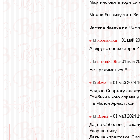
Мартинс опять водится 
Можно бы выпустить Зе
Замена Чавеса на Фоми
#
норманиха
» 01 май 20
А вдруг с обеих сторон? 
#
doctor3006
» 01 май 20
Не прижиматься!!!
#
slava1
» 01 май 2024 1
Бля,кто Спартаку одежд
Ромбики у кого справа у 
На Малой Арнаутской?
#
Влэйд
» 01 май 2024 1
Да, на Соболеве, пожалу
Удар по лицу.
Дальше - трактовки. Си