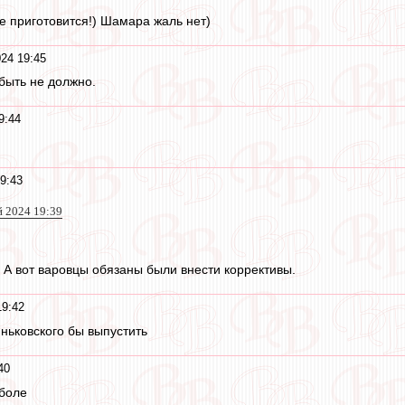
 приготовится!) Шамара жаль нет)
24 19:45
быть не должно.
9:44
9:43
й 2024 19:39
. А вот варовцы обязаны были внести коррективы.
19:42
ньковского бы выпустить
40
боле