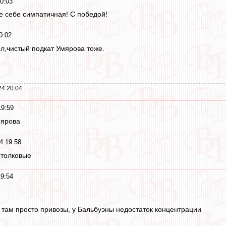
0:03
не себе симпатичная! С победой!
0:02
ел,чистый подкат Умярова тоже.
24 20:04
19:59
мярова
4 19:58
столковые
9:54
 там просто привозы, у Бальбуэны недостаток концентрации