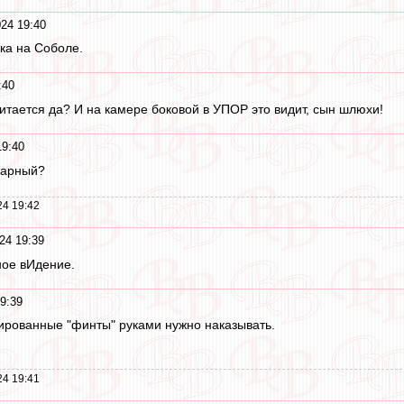
24 19:40
чка на Соболе.
:40
читается да? И на камере боковой в УПОР это видит, сын шлюхи!
19:40
усарный?
24 19:42
24 19:39
ное вИдение.
9:39
ированные "финты" руками нужно наказывать.
24 19:41