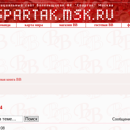
оманда
карта мира
магазин ВВ
гостевая ВВ
ф
вая книга ВВ
24
Сообщени
:08