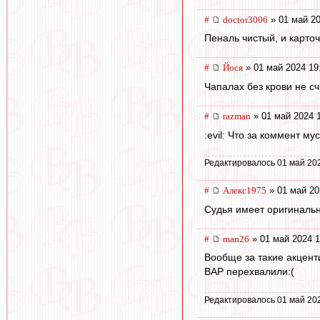
#
doctor3006
» 01 май 20
Пеналь чистый, и карто
#
Йося
» 01 май 2024 19
Чапалах без крови не с
#
razman
» 01 май 2024 
:evil: Что за коммент м
Редактировалось 01 май 20
#
Алекс1975
» 01 май 20
Судья имеет оригиналь
#
man26
» 01 май 2024 1
Вообще за такие акцент
ВАР перехвалили:(
Редактировалось 01 май 20