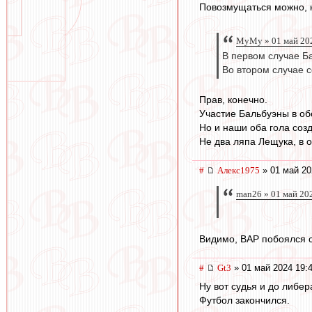
Повозмущаться можно, ко
МуМу » 01 май 20
В первом случае Ба
Во втором случае с
Прав, конечно.
Участие Бальбуэны в об
Но и наши оба гола созд
Не два ляпа Лещука, в 
#
Алекс1975
» 01 май 20
man26 » 01 май 20
Видимо, ВАР побоялся с
#
Gt3
» 01 май 2024 19:
Ну вот судья и до либер
Футбол закончился.