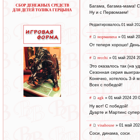
СБОР ДЕНЕЖНЫХ СРЕДСТВ
Багама, багама-мама! Сн
ДЛЯ ДЕТЕЙ ТОЛИКА ГЕРЦЫНА
Ну и с Первомаем!
Редактировалось 01 май 20
#
норманиха
» 01 май 20
От теперя хорошо! День
#
recchi
» 01 май 2024 2
Это оказалось так (на уд
Сезонная серия выиграна
Конечно, хотелось 3-й мя
Всех с победой!
#
agk
» 01 май 2024 20:
Ну вот! С победой!
Дуарте и Мартинс супер
#
visahouse
» 01 май 202
Соси, динама, соси.