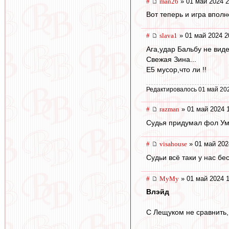
#
man26
» 01 май 2024 2
Вот теперь и игра впол
#
slava1
» 01 май 2024 2
Ага,удар Бальбу не вид
Свежая Зина...
Е5 мусор,что ли !!
Редактировалось 01 май 20
#
razman
» 01 май 2024 
Судья придумал фол У
#
visahouse
» 01 май 202
Судьи всё таки у нас бе
#
МуМу
» 01 май 2024 1
Влэйд
С Лещуком не сравнить,