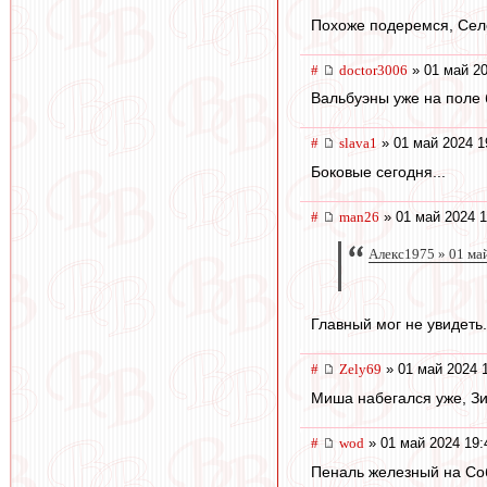
Похоже подеремся, Селе
#
doctor3006
» 01 май 20
Вальбуэны уже на поле 
#
slava1
» 01 май 2024 1
Боковые сегодня...
#
man26
» 01 май 2024 1
Алекс1975 » 01 ма
Главный мог не увидеть
#
Zely69
» 01 май 2024 
Миша набегался уже, Зи
#
wod
» 01 май 2024 19:
Пеналь железный на Со