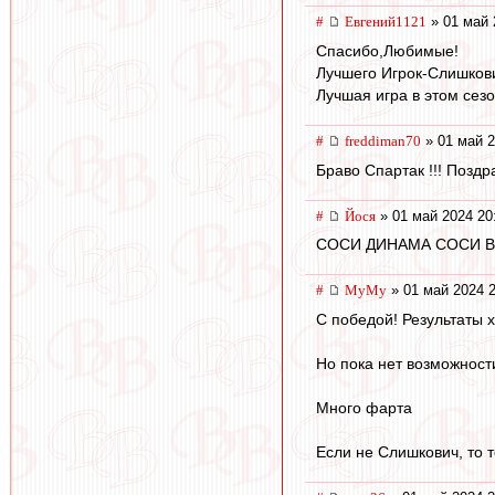
#
Евгений1121
» 01 май 
Спасибо,Любимые!
Лучшего Игрок-Слишков
Лучшая игра в этом сезо
#
freddiman70
» 01 май 2
Браво Спартак !!! Поздр
#
Йося
» 01 май 2024 20
СОСИ ДИНАМА СОСИ ВСЕГДА
#
МуМу
» 01 май 2024 2
С победой! Результаты 
Но пока нет возможност
Много фарта
Если не Слишкович, то 