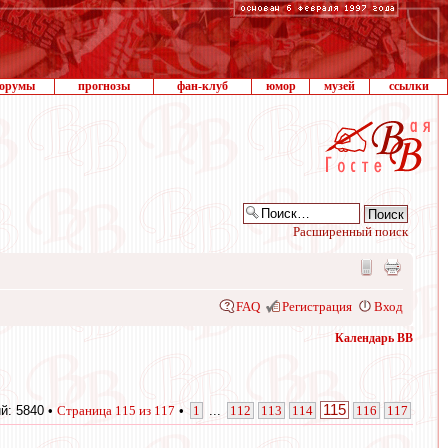
орумы
прогнозы
фан-клуб
юмор
музей
ссылки
Расширенный поиск
FAQ
Регистрация
Вход
Календарь ВВ
115
й: 5840 •
Страница
115
из
117
•
1
...
112
113
114
116
117