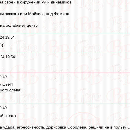
на своей в окружении кучи динамиков
ньковского или Мойзеса под Фомина
на ослабляет центр
24 19:54
)))
24 19:54
9:49
у шьёт!
кого слева.
9:49
й, точка.
ла удара, агрессивность, дорисовка Соболева, решили не в пользу 