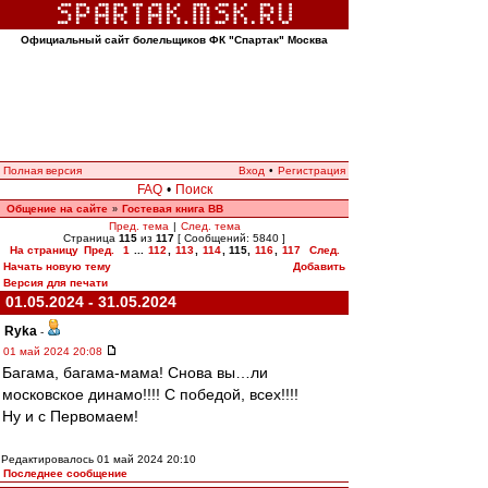
Официальный сайт болельщиков ФК "Спартак" Москва
Полная версия
Вход
•
Регистрация
FAQ
•
Поиск
Общение на сайте
Гостевая книга ВВ
»
Пред. тема
|
След. тема
Страница
115
из
117
[ Сообщений: 5840 ]
На страницу
Пред.
1
...
112
,
113
,
114
,
115
,
116
,
117
След.
Начать новую тему
Добавить
Версия для печати
01.05.2024 - 31.05.2024
Ryka
-
01 май 2024 20:08
Багама, багама-мама! Снова вы…ли
московское динамо!!!! С победой, всех!!!!
Ну и с Первомаем!
Редактировалось 01 май 2024 20:10
Последнее сообщение