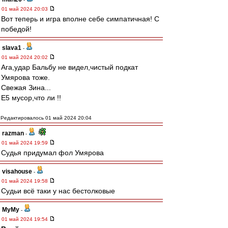
01 май 2024 20:03
Вот теперь и игра вполне себе симпатичная! С
победой!
slava1
-
01 май 2024 20:02
Ага,удар Бальбу не видел,чистый подкат
Умярова тоже.
Свежая Зина...
Е5 мусор,что ли !!
Редактировалось 01 май 2024 20:04
razman
-
01 май 2024 19:59
Судья придумал фол Умярова
visahouse
-
01 май 2024 19:58
Судьи всё таки у нас бестолковые
МуМу
-
01 май 2024 19:54