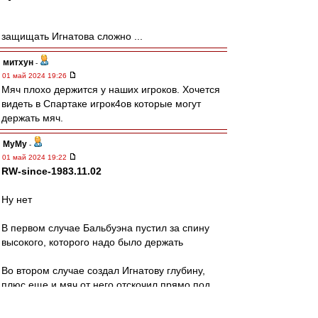
защищать Игнатова сложно ...
митхун
-
01 май 2024 19:26
Мяч плохо держится у наших игроков. Хочется
видеть в Спартаке игрок4ов которые могут
держать мяч.
МуМу
-
01 май 2024 19:22
RW-since-1983.11.02
Ну нет
В первом случае Бальбуэна пустил за спину
высокого, которого надо было держать
Во втором случае создал Игнатову глубину,
плюс еще и мяч от него отскочил прямо под
ногу Игнатову