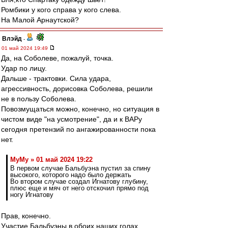
Ромбики у кого справа у кого слева.
На Малой Арнаутской?
Влэйд
-
01 май 2024 19:49
Да, на Соболеве, пожалуй, точка.
Удар по лицу.
Дальше - трактовки. Сила удара,
агрессивность, дорисовка Соболева, решили
не в пользу Соболева.
Повозмущаться можно, конечно, но ситуация в
чистом виде "на усмотрение", да и к ВАРу
сегодня претензий по ангажированности пока
нет.
МуМу » 01 май 2024 19:22
В первом случае Бальбуэна пустил за спину
высокого, которого надо было держать
Во втором случае создал Игнатову глубину,
плюс еще и мяч от него отскочил прямо под
ногу Игнатову
Прав, конечно.
Участие Бальбуэны в обоих наших голах