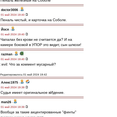
Пеналь железный на Соболе
doctor3006
-
01 май 2024 19:40
Пеналь чистый, и карточка на Соболе.
Йося
-
01 май 2024 19:40
Чапалах без крови не считается да? И на
камере боковой в УПОР это видит, сын шлюхи!
razman
-
01 май 2024 19:40
:evil: Что за коммент мусарный?
Редактировалось 01 май 2024 19:42
Алекс1975
-
01 май 2024 19:39
Судья имеет оригинальное вИдение.
man26
-
01 май 2024 19:39
Вообще за такие акцентированные "финты"