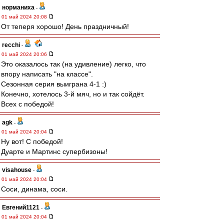
норманиха
-
01 май 2024 20:08
От теперя хорошо! День праздничный!
recchi
-
01 май 2024 20:06
Это оказалось так (на удивление) легко, что
впору написать "на классе".
Сезонная серия выиграна 4-1 :)
Конечно, хотелось 3-й мяч, но и так сойдёт.
Всех с победой!
agk
-
01 май 2024 20:04
Ну вот! С победой!
Дуарте и Мартинс супербизоны!
visahouse
-
01 май 2024 20:04
Соси, динама, соси.
Евгений1121
-
01 май 2024 20:04