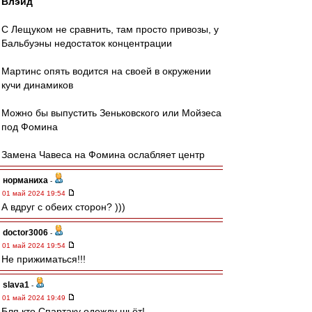
Влэйд
С Лещуком не сравнить, там просто привозы, у
Бальбуэны недостаток концентрации
Мартинс опять водится на своей в окружении
кучи динамиков
Можно бы выпустить Зеньковского или Мойзеса
под Фомина
Замена Чавеса на Фомина ослабляет центр
норманиха
-
01 май 2024 19:54
А вдруг с обеих сторон? )))
doctor3006
-
01 май 2024 19:54
Не прижиматься!!!
slava1
-
01 май 2024 19:49
Бля,кто Спартаку одежду шьёт!