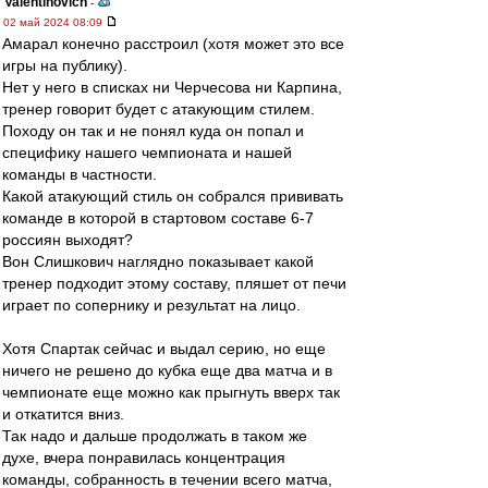
Valentinovich
-
02 май 2024 08:09
Амарал конечно расстроил (хотя может это все
игры на публику).
Нет у него в списках ни Черчесова ни Карпина,
тренер говорит будет с атакующим стилем.
Походу он так и не понял куда он попал и
специфику нашего чемпионата и нашей
команды в частности.
Какой атакующий стиль он собрался прививать
команде в которой в стартовом составе 6-7
россиян выходят?
Вон Слишкович наглядно показывает какой
тренер подходит этому составу, пляшет от печи
играет по сопернику и результат на лицо.
Хотя Спартак сейчас и выдал серию, но еще
ничего не решено до кубка еще два матча и в
чемпионате еще можно как прыгнуть вверх так
и откатится вниз.
Так надо и дальше продолжать в таком же
духе, вчера понравилась концентрация
команды, собранность в течении всего матча,