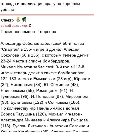
от сюда и реализация сразу на хорошем
уровне.
Спектр
-
02 май 2024 07:55
Подменю немного Теорвера.
Александр Соболев забил свой 58-й гол за
"Спартак" в 135-й игре и догнал Алексея
Соколова (58 в 136), с которым теперь делит
23-24 места в списке бомбардиров.
Михаил Игнатов забил свой 9-й гол в 113-й
игре и теперь делит в списке бомбардиров
122-133 места с Емышевым (25 игр), Юраном
(32), Никоновым (34), Ю. Сёминым (48),
Янишевским (55), Ромащенко (61), Н.
Гуляевым (96), И. Поповым (97), Мирзояном
(98), Булатовым (122) и Сочновым (186).
По количеству игр Наиль Умяров догнал
Бориса Татушина (126), Михаил Игнатов -
Александра Минаева и Александра Рысцова
(113), Руслан Литвинов - Анатолия Сеглина и
Кирилла Комбарова (95), Александр Селихов -