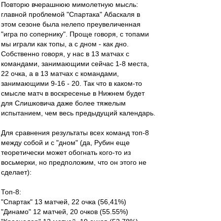
Повторю вчерашнюю мимолетную мысль:
главной проблемой "Спартака" Абаскаля в
этом сезоне была нелепо преувеличенная
"игра по сопернику". Проще говоря, с топами
мы играли как топы, а с дном - как дно.
Собственно говоря, у нас в 13 матчах с
командами, занимающими сейчас 1-8 места,
22 очка, а в 13 матчах с командами,
занимающими 9-16 - 20. Так что в каком-то
смысле матч в воскресенье в Нижнем будет
для Слишковича даже более тяжелым
испытанием, чем весь предыдущий календарь.
Для сравнения результаты всех команд топ-8
между собой и с "дном" (да, Рубин еще
теоретически может обогнать кого-то из
восьмерки, но предположим, что он этого не
сделает):
Топ-8:
"Спартак" 13 матчей, 22 очка (56,41%)
"Динамо" 12 матчей, 20 очков (55.55%)