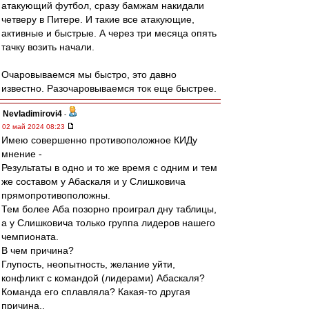
атакующий футбол, сразу бамжам накидали
четверу в Питере. И такие все атакующие,
активные и быстрые. А через три месяца опять
тачку возить начали.
Очаровываемся мы быстро, это давно
известно. Разочаровываемся ток еще быстрее.
Nevladimirovi4
-
02 май 2024 08:23
Имею совершенно противоположное КИДу
мнение -
Результаты в одно и то же время с одним и тем
же составом у Абаскаля и у Слишковича
прямопротивоположны.
Тем более Аба позорно проиграл дну таблицы,
а у Слишковича только группа лидеров нашего
чемпионата.
В чем причина?
Глупость, неопытность, желание уйти,
конфликт с командой (лидерами) Абаскаля?
Команда его сплавляла? Какая-то другая
причина..