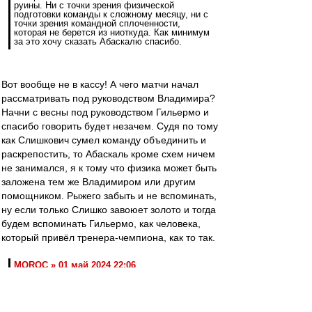
руины. Ни с точки зрения физической
подготовки команды к сложному месяцу, ни с
точки зрения командной сплоченности,
которая не берется из ниоткуда. Как минимум
за это хочу сказать Абаскалю спасибо.
Вот вообще не в кассу! А чего матчи начал
рассматривать под руководством Владимира?
Начни с весны под руководством Гильермо и
спасибо говорить будет незачем. Судя по тому
как Слишкович сумел команду объединить и
раскрепостить, то Абаскаль кроме схем ничем
не занимался, я к тому что физика может быть
заложена тем же Владимиром или другим
помощником. Рыжего забыть и не вспоминать,
ну если только Слишко завоюет золото и тогда
будем вспоминать Гильермо, как человека,
который привёл тренера-чемпиона, как то так.
MOROC » 01 май 2024 22:06
багаж Абаскаля:. Трясёт от злости от этих
подъёбок!