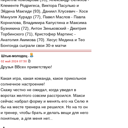
Клементе Родригеса, Виктора Пасулько и
Эйдена Макгиди (93), Даниил Хлусевич - Хосе
Мануэля Хурадо (77), Павел Маслов - Павла
Корнилова, Владимира Капустина и Максима
Бузникина (72), Антон Зиньковский - Дмитрия
Торбинского (71), Кристофер Мартинс -
Анатолия Акимова (70). Хесус Медина и Тео
Бонгонда сыграли свои 30-е матчи
Штык-молодец
-
02 май 2024 07:50
Друзья ВВсех приветствую!
Какая игра, какая команда, какое прикольное
солнечное настроение!
Скажу честно не ожидал, когда увидел в
воротах желтого совсем расстроился. Макси
сейчас набрал форму и менять его на Селю я
бы на месте тренера не решился. Но на то он
и тренер, чтобы брать и делать вещи для него
понятные, а для меня нет...