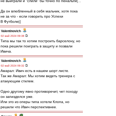
не выиграли и "слили" бы точно по пенальти(...
Да он влюбленный в себя мальчик, хотя пока
не за что - если говорить про Успехи
В Футболе((
Valentinovich
-
02 май 2024 09:38
Типа мы так то хотим построить барселону, но
пока решили поиграть в защиту и позвали
Ивича.
Valentinovich
-
02 май 2024 09:32
Амарал: Ивич есть в нашем шорт листе.
Так же Амарал: Мы хотим видеть тренера с
атакующим стилем.
Одно другому явно противоречит, чет походу
он запизделся уже.
Или это из оперы типа хотели Клопа, но
решили что Ивич перспективнее.