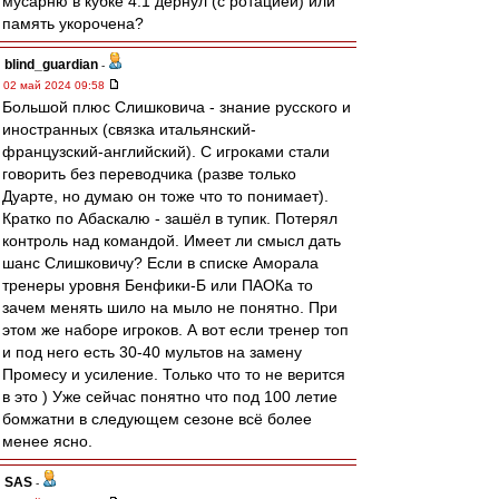
мусарню в кубке 4:1 дёрнул (с ротацией) или
память укорочена?
blind_guardian
-
02 май 2024 09:58
Большой плюс Слишковича - знание русского и
иностранных (связка итальянский-
французский-английский). С игроками стали
говорить без переводчика (разве только
Дуарте, но думаю он тоже что то понимает).
Кратко по Абаскалю - зашёл в тупик. Потерял
контроль над командой. Имеет ли смысл дать
шанс Слишковичу? Если в списке Аморала
тренеры уровня Бенфики-Б или ПАОКа то
зачем менять шило на мыло не понятно. При
этом же наборе игроков. А вот если тренер топ
и под него есть 30-40 мультов на замену
Промесу и усиление. Только что то не верится
в это ) Уже сейчас понятно что под 100 летие
бомжатни в следующем сезоне всё более
менее ясно.
SAS
-