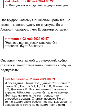
alek.vladimir » 02 май 2024 05:22
по Володе никаких далеко идущих выводов
Это мудро! Самому Слишкович нравится, но
тсссс..., главное удачу не спугнуть. Да и
Амарал порадовал, что Владимир остается.
mmmmm » 02 май 2024 00:57
"Надпись на надгробии гласила: Он
старался" (Курт Воннегут).
Он, извиняюсь за мой французский, хуёво
старался, таких старателей близко к клубу не
подпускать!
Kid Amnesiac » 02 май 2024 00:39
И последнее. Зенит 1:2, Динамо 2:1, Сочи 0:1,
Зенит 0:0, Ростов 5:1, ЦСКА 0:0, Локомотив
3:2, Динамо 2:0. Все это матчи Спартака в
апреле. Абаскаль, может быть, и не тренер.
Или, как минимум, не тот тренер, что
способен сделать Спартак первым. Но он
точно делал свою работу честно, как умел - и
совершенно точно не оставил после себя