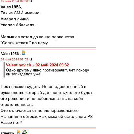
02 май 2024 09:58
Valex1956
,
Так из СМИ именно
Амарал лично
Уволил Абаскаля...
Малышев хотел до конца первенства
"Сопли жевать" по нему
Valex1956
-
02 май 2024 09:55
Valentinovich » 02 май 2024 09:32
Одно другому явно противоречит, чет походу
он запизделся уже.
Пока сложно судить. Но он единственный в
руководстве,который дал понять,что это будет
его решение и не побоялся взять на себя
ответственность.
Это отличается от нечленораздельного
мычания и обтекаемых мыслей остального РУ.
Разве нет?
Спектр
-