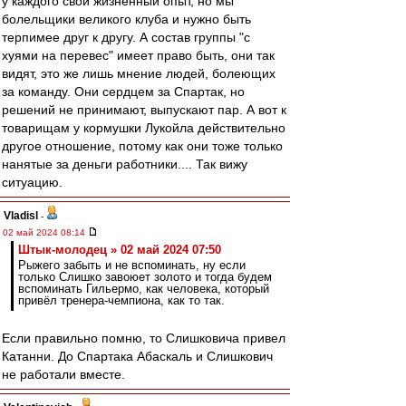
у каждого свой жизненный опыт, но мы
болельщики великого клуба и нужно быть
терпимее друг к другу. А состав группы "с
хуями на перевес" имеет право быть, они так
видят, это же лишь мнение людей, болеющих
за команду. Они сердцем за Спартак, но
решений не принимают, выпускают пар. А вот к
товарищам у кормушки Лукойла действительно
другое отношение, потому как они тоже только
нанятые за деньги работники.... Так вижу
ситуацию.
Vladisl
-
02 май 2024 08:14
Штык-молодец » 02 май 2024 07:50
Рыжего забыть и не вспоминать, ну если
только Слишко завоюет золото и тогда будем
вспоминать Гильермо, как человека, который
привёл тренера-чемпиона, как то так.
Если правильно помню, то Слишковича привел
Катанни. До Спартака Абаскаль и Слишкович
не работали вместе.