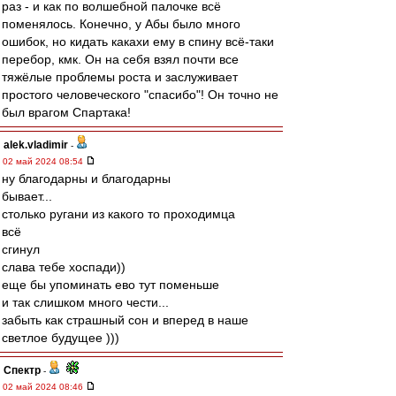
раз - и как по волшебной палочке всё
поменялось. Конечно, у Абы было много
ошибок, но кидать какахи ему в спину всё-таки
перебор, кмк. Он на себя взял почти все
тяжёлые проблемы роста и заслуживает
простого человеческого "спасибо"! Он точно не
был врагом Спартака!
alek.vladimir
-
02 май 2024 08:54
ну благодарны и благодарны
бывает...
столько ругани из какого то проходимца
всё
сгинул
слава тебе хоспади))
еще бы упоминать ево тут поменьше
и так слишком много чести...
забыть как страшный сон и вперед в наше
светлое будущее )))
Спектр
-
02 май 2024 08:46