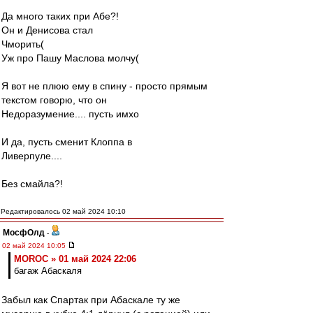
Да много таких при Абе?!
Он и Денисова стал
Чморить(
Уж про Пашу Маслова молчу(
Я вот не плюю ему в спину - просто прямым
текстом говорю, что он
Недоразумение.... пусть имхо
И да, пусть сменит Клоппа в
Ливерпуле....
Без смайла?!
Редактировалось 02 май 2024 10:10
МосфОлд
-
02 май 2024 10:05
MOROC » 01 май 2024 22:06
багаж Абаскаля
Забыл как Спартак при Абаскале ту же