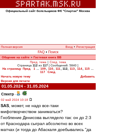
Официальный сайт болельщиков ФК "Спартак" Москва
Полная версия
Вход
•
Регистрация
FAQ
•
Поиск
Общение на сайте
Гостевая книга ВВ
»
Пред. тема
|
След. тема
Страница
112
из
117
[ Сообщений: 5840 ]
На страницу
Пред.
1
...
109
,
110
,
111
,
112
,
113
,
114
,
115
...
117
След.
Начать новую тему
Добавить
Версия для печати
01.05.2024 - 31.05.2024
Спектр
-
02 май 2024 10:18
SAS
, может, не надо все-таки
мифотворчеством заниматься?
Гнобление Денисова выглядело так: он до 2:3
от Краснодара сыграл абсолютно во всех
матчах (и тогда до Абаскаля доебывались "да