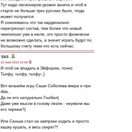
Тут надо легионеров уровня зенита и чтоб в
старте не больше трех русских было, тогда
может получится.
Я сомневаюсь что так кардинально
перетряхнут состав, тем более что новый
чемпионат уже в июле, это просто физически
не возможно сделать, а значит играть будут по
большому счету теми кто есть сейчас.
SAS
-
02 май 2024 10:08
И чтоб не впадать в Эйфорию, точно
Тьпфу, тьпфу, тьпфу-;)
Вот возьмём игру Саши Соболева вчера и при
Абе...
Да он его натурально Гнобил(
Даже уже мысли в голову лезли - неужели мы
его теряем?(
Или Санька стал на завтраки ходить и просто
кашку кушать, и весь секрет?!