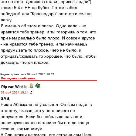
что он этого Денисова ставит, привозы одни"),
кроме 5:4 с НН на Кубок. Потом забил
победный для "Краснодара" автогол и сел на
лавку.
Я именно об этом и писал. Одно дело - не
нравится тебе тренер, и ты говоришь о том, что
при нем реально было плохо. И совсем другое
- не нравится тебе тренер, и ты начинаешь
придумывать то плохое, чего не было, и
отрицать/скрывать то хорошее, что было, чтобы
доказать, что он плохой.
Редактировалось 02 май 2024 10:21
Последнее сообщение
Rip van Winkle
-
02 май 2024 10:14
SAS
,
Никто Абаскаля не увольнял. Он сам подал в
отставку, сказав, что у него ничего не
получается. Если бы побольше наглости -
наше руководство оставило бы его до конца
сезона, как минимум.
А Слишкович не жилец, его сегодня сам Царь