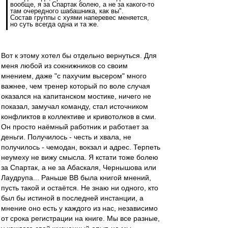
вообще, я за Спартак болею, а не за какого-то
там очередного шабашника, как вы".
Состав группы с хуями наперевес меняется,
но суть всегда одна и та же.
Вот к этому хотел бы отдельно вернуться. Для
меня любой из сокнижников со своим
мнением, даже "с пахучим высером" много
важнее, чем тренер который по воле случая
оказался на капитанском мостике, ничего не
показал, замучал команду, стал источником
конфликтов в коллективе и кривотолков в сми.
Он просто наёмный работник и работает за
деньги. Получилось - честь и хвала, не
получилось - чемодан, вокзал и адрес. Терпеть
неумеху не вижу смысла. Я кстати тоже болею
за Спартак, а не за Абаскаля, Чернышова или
Лаудрупа... Раньше ВВ была книгой мнений,
пусть такой и остаётся. Не знаю ни одного, кто
был бы истиной в последней инстанции, а
мнение оно есть у каждого из нас, независимо
от срока регистрации на книге. Мы все разные,