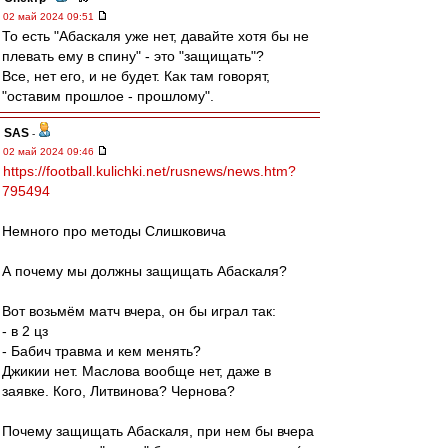
02 май 2024 09:51
То есть "Абаскаля уже нет, давайте хотя бы не
плевать ему в спину" - это "защищать"?
Все, нет его, и не будет. Как там говорят,
"оставим прошлое - прошлому".
SAS
-
02 май 2024 09:46
https://football.kulichki.net/rusnews/news.htm?
795494
Немного про методы Слишковича
А почему мы должны защищать Абаскаля?
Вот возьмём матч вчера, он бы играл так:
- в 2 цз
- Бабич травма и кем менять?
Джикии нет. Маслова вообще нет, даже в
заявке. Кого, Литвинова? Чернова?
Почему защищать Абаскаля, при нем бы вчера