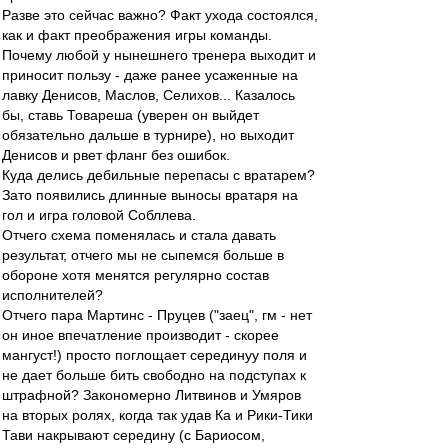
Разве это сейчас важно? Факт ухода состоялся,
как и факт преображения игры команды.
Почему любой у нынешнего тренера выходит и
приносит пользу - даже ранее усаженные на
лавку Денисов, Маслов, Селихов... Казалось
бы, ставь Товареша (уверен он выйдет
обязательно дальше в турнире), но выходит
Денисов и рвет фланг без ошибок.
Куда делись дебильные перепасы с вратарем?
Зато появились длинные выносы вратаря на
гол и игра головой Собллева.
Отчего схема поменялась и стала давать
результат, отчего мы не сыпемся больше в
обороне хотя менятся регулярно состав
исполнителей?
Отчего пара Мартинс - Пруцев ("заец", гм - нет
он иное впечатление производит - скорее
мангуст!) просто поглощает серединуу поля и
не дает больше бить свободно на подступах к
штрафной? Закономерно Литвинов и Умяров
на вторых ролях, когда так удав Ка и Рики-Тики
Тави накрывают середину (с Бариосом,