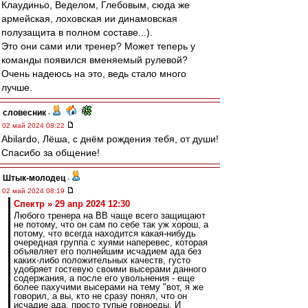
Клаудиньо, Веделом, Глебовым, сюда же
армейская, лоховская ии динамовская
полузащита в полном составе...).
Это они сами или тренер? Может теперь у
команды появился вменяемый рулевой?
Очень надеюсь на это, ведь стало много
лучше.
словесник
-
02 май 2024 08:22
Abilardo, Лёша, с днём рождения тебя, от души!
Спасибо за общение!
Штык-молодец
-
02 май 2024 08:19
Спектр » 29 апр 2024 12:30
Любого тренера на ВВ чаще всего защищают
не потому, что он сам по себе так уж хорош, а
потому, что всегда находится какая-нибудь
очередная группа с хуями наперевес, которая
объявляет его полнейшим исчадием ада без
каких-либо положительных качеств, густо
удобряет гостевую своими высерами данного
содержания, а после его увольнения - еще
более пахучими высерами на тему "вот, я же
говорил, а вы, кто не сразу понял, что он
исчадие ада, просто тупые говноеды. И