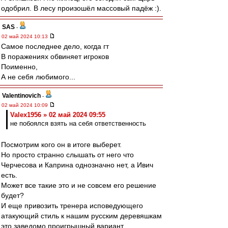
одобрил. В лесу произошёл массовый падёж :).
SAS
-
02 май 2024 10:13
Самое последнее дело, когда гт
В поражениях обвиняет игроков
Поименно,
А не себя любимого...
Valentinovich
-
02 май 2024 10:09
Valex1956 » 02 май 2024 09:55
не побоялся взять на себя ответственность
Посмотрим кого он в итоге выберет.
Но просто странно слышать от него что
Черчесова и Каприна однозначно нет, а Ивич
есть.
Может все такие это и не совсем его решение
будет?
И еще привозить тренера исповедующего
атакующий стиль к нашим русским деревяшкам
это заведомо проигрышный вариант.