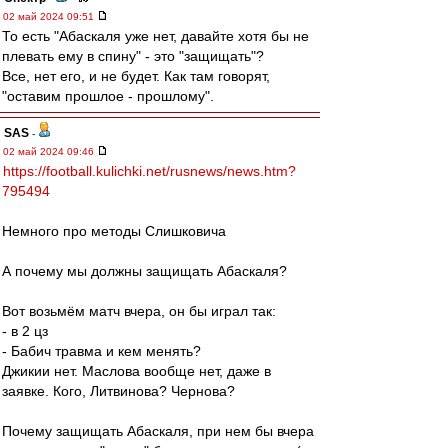
02 май 2024 09:51
То есть "Абаскаля уже нет, давайте хотя бы не
плевать ему в спину" - это "защищать"?
Все, нет его, и не будет. Как там говорят,
"оставим прошлое - прошлому".
SAS
-
02 май 2024 09:46
https://football.kulichki.net/rusnews/news.htm?
795494
Немного про методы Слишковича
А почему мы должны защищать Абаскаля?
Вот возьмём матч вчера, он бы играл так:
- в 2 цз
- Бабич травма и кем менять?
Джикии нет. Маслова вообще нет, даже в
заявке. Кого, Литвинова? Чернова?
Почему защищать Абаскаля, при нем бы вчера