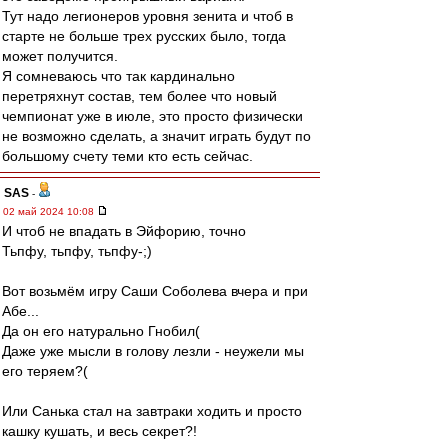
Тут надо легионеров уровня зенита и чтоб в
старте не больше трех русских было, тогда
может получится.
Я сомневаюсь что так кардинально
перетряхнут состав, тем более что новый
чемпионат уже в июле, это просто физически
не возможно сделать, а значит играть будут по
большому счету теми кто есть сейчас.
SAS
-
02 май 2024 10:08
И чтоб не впадать в Эйфорию, точно
Тьпфу, тьпфу, тьпфу-;)
Вот возьмём игру Саши Соболева вчера и при
Абе...
Да он его натурально Гнобил(
Даже уже мысли в голову лезли - неужели мы
его теряем?(
Или Санька стал на завтраки ходить и просто
кашку кушать, и весь секрет?!