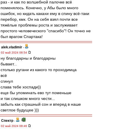
раз - и как по волшебной палочке всё
поменялось. Конечно, у Абы было много
ошибок, но кидать какахи ему в спину всё-таки
перебор, кмк. Он на себя взял почти все
тяжёлые проблемы роста и заслуживает
простого человеческого "спасибо"! Он точно не
был врагом Спартака!
alek.vladimir
-
02 май 2024 08:54
ну благодарны и благодарны
бывает...
столько ругани из какого то проходимца
всё
сгинул
слава тебе хоспади))
еще бы упоминать ево тут поменьше
и так слишком много чести...
забыть как страшный сон и вперед в наше
светлое будущее )))
Спектр
-
02 май 2024 08:46