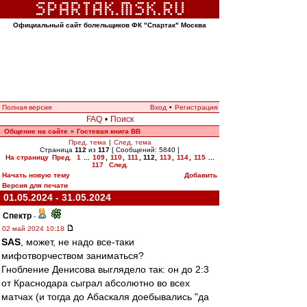
Официальный сайт болельщиков ФК "Спартак" Москва
Полная версия
Вход
•
Регистрация
FAQ
•
Поиск
Общение на сайте
Гостевая книга ВВ
»
Пред. тема
|
След. тема
Страница
112
из
117
[ Сообщений: 5840 ]
На страницу
Пред.
1
...
109
,
110
,
111
,
112
,
113
,
114
,
115
...
117
След.
Начать новую тему
Добавить
Версия для печати
01.05.2024 - 31.05.2024
Спектр
-
02 май 2024 10:18
SAS
, может, не надо все-таки
мифотворчеством заниматься?
Гнобление Денисова выглядело так: он до 2:3
от Краснодара сыграл абсолютно во всех
матчах (и тогда до Абаскаля доебывались "да