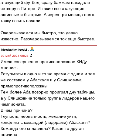
атакующий футбол, сразу бамжам накидали
четверу в Питере. И такие все атакующие,
активные и быстрые. А через три месяца опять
тачку возить начали.
Очаровываемся мы быстро, это давно
известно. Разочаровываемся ток еще быстрее.
Nevladimirovi4
-
02 май 2024 08:23
Имею совершенно противоположное КИДу
мнение -
Результаты в одно и то же время с одним и тем
же составом у Абаскаля и у Слишковича
прямопротивоположны.
Тем более Аба позорно проиграл дну таблицы,
а у Слишковича только группа лидеров нашего
чемпионата.
В чем причина?
Глупость, неопытность, желание уйти,
конфликт с командой (лидерами) Абаскаля?
Команда его сплавляла? Какая-то другая
причина..