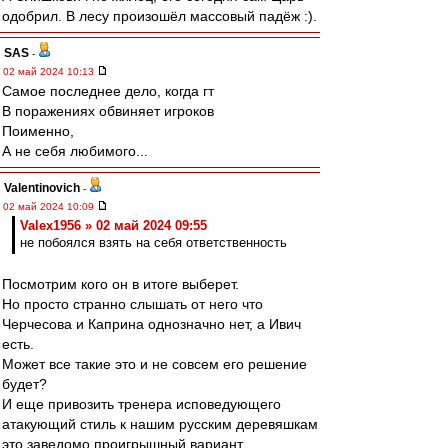
одобрил. В лесу произошёл массовый падёж :).
SAS
-
02 май 2024 10:13
Самое последнее дело, когда гт
В поражениях обвиняет игроков
Поименно,
А не себя любимого...
Valentinovich
-
02 май 2024 10:09
Valex1956 » 02 май 2024 09:55
не побоялся взять на себя ответственность
Посмотрим кого он в итоге выберет.
Но просто странно слышать от него что
Черчесова и Каприна однозначно нет, а Ивич
есть.
Может все такие это и не совсем его решение
будет?
И еще привозить тренера исповедующего
атакующий стиль к нашим русским деревяшкам
это заведомо проигрышный вариант.