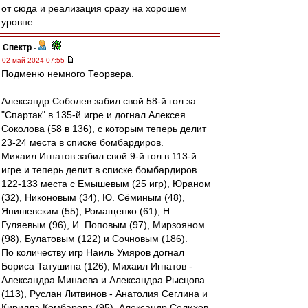
от сюда и реализация сразу на хорошем
уровне.
Спектр
-
02 май 2024 07:55
Подменю немного Теорвера.
Александр Соболев забил свой 58-й гол за
"Спартак" в 135-й игре и догнал Алексея
Соколова (58 в 136), с которым теперь делит
23-24 места в списке бомбардиров.
Михаил Игнатов забил свой 9-й гол в 113-й
игре и теперь делит в списке бомбардиров
122-133 места с Емышевым (25 игр), Юраном
(32), Никоновым (34), Ю. Сёминым (48),
Янишевским (55), Ромащенко (61), Н.
Гуляевым (96), И. Поповым (97), Мирзояном
(98), Булатовым (122) и Сочновым (186).
По количеству игр Наиль Умяров догнал
Бориса Татушина (126), Михаил Игнатов -
Александра Минаева и Александра Рысцова
(113), Руслан Литвинов - Анатолия Сеглина и
Кирилла Комбарова (95), Александр Селихов -