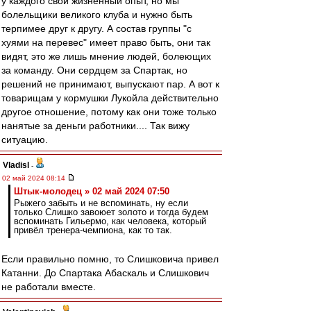
у каждого свой жизненный опыт, но мы
болельщики великого клуба и нужно быть
терпимее друг к другу. А состав группы "с
хуями на перевес" имеет право быть, они так
видят, это же лишь мнение людей, болеющих
за команду. Они сердцем за Спартак, но
решений не принимают, выпускают пар. А вот к
товарищам у кормушки Лукойла действительно
другое отношение, потому как они тоже только
нанятые за деньги работники.... Так вижу
ситуацию.
Vladisl
-
02 май 2024 08:14
Штык-молодец » 02 май 2024 07:50
Рыжего забыть и не вспоминать, ну если
только Слишко завоюет золото и тогда будем
вспоминать Гильермо, как человека, который
привёл тренера-чемпиона, как то так.
Если правильно помню, то Слишковича привел
Катанни. До Спартака Абаскаль и Слишкович
не работали вместе.