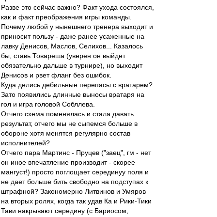
Разве это сейчас важно? Факт ухода состоялся,
как и факт преображения игры команды.
Почему любой у нынешнего тренера выходит и
приносит пользу - даже ранее усаженные на
лавку Денисов, Маслов, Селихов... Казалось
бы, ставь Товареша (уверен он выйдет
обязательно дальше в турнире), но выходит
Денисов и рвет фланг без ошибок.
Куда делись дебильные перепасы с вратарем?
Зато появились длинные выносы вратаря на
гол и игра головой Собллева.
Отчего схема поменялась и стала давать
результат, отчего мы не сыпемся больше в
обороне хотя менятся регулярно состав
исполнителей?
Отчего пара Мартинс - Пруцев ("заец", гм - нет
он иное впечатление производит - скорее
мангуст!) просто поглощает серединуу поля и
не дает больше бить свободно на подступах к
штрафной? Закономерно Литвинов и Умяров
на вторых ролях, когда так удав Ка и Рики-Тики
Тави накрывают середину (с Бариосом,