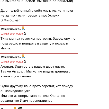
не выиграли и "слили" бы точно по пенальти(...
Да он влюбленный в себя мальчик, хотя пока
не за что - если говорить про Успехи
В Футболе((
Valentinovich
-
02 май 2024 09:38
Типа мы так то хотим построить барселону, но
пока решили поиграть в защиту и позвали
Ивича.
Valentinovich
-
02 май 2024 09:32
Амарал: Ивич есть в нашем шорт листе.
Так же Амарал: Мы хотим видеть тренера с
атакующим стилем.
Одно другому явно противоречит, чет походу
он запизделся уже.
Или это из оперы типа хотели Клопа, но
решили что Ивич перспективнее.