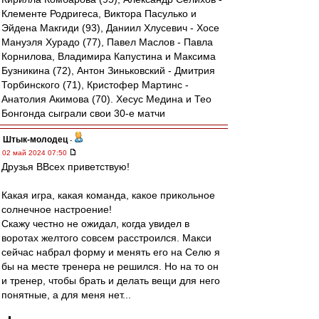
Клементе Родригеса, Виктора Пасулько и
Эйдена Макгиди (93), Даниил Хлусевич - Хосе
Мануэля Хурадо (77), Павел Маслов - Павла
Корнилова, Владимира Капустина и Максима
Бузникина (72), Антон Зиньковский - Дмитрия
Торбинского (71), Кристофер Мартинс -
Анатолия Акимова (70). Хесус Медина и Тео
Бонгонда сыграли свои 30-е матчи
Штык-молодец
-
02 май 2024 07:50
Друзья ВВсех приветствую!
Какая игра, какая команда, какое прикольное
солнечное настроение!
Скажу честно не ожидал, когда увидел в
воротах желтого совсем расстроился. Макси
сейчас набрал форму и менять его на Селю я
бы на месте тренера не решился. Но на то он
и тренер, чтобы брать и делать вещи для него
понятные, а для меня нет...