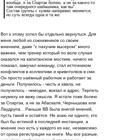
вообще, я за Спартак болею, а не за какого-то
там очередного шабашника, как вы".
Состав группы с хуями наперевес меняется,
но суть всегда одна и та же.
Вот к этому хотел бы отдельно вернуться. Для
меня любой из сокнижников со своим
мнением, даже "с пахучим высером" много
важнее, чем тренер который по воле случая
оказался на капитанском мостике, ничего не
показал, замучал команду, стал источником
конфликтов в коллективе и кривотолков в сми.
Он просто наёмный работник и работает за
деньги. Получилось - честь и хвала, не
получилось - чемодан, вокзал и адрес. Терпеть
неумеху не вижу смысла. Я кстати тоже болею
за Спартак, а не за Абаскаля, Чернышова или
Лаудрупа... Раньше ВВ была книгой мнений,
пусть такой и остаётся. Не знаю ни одного, кто
был бы истиной в последней инстанции, а
мнение оно есть у каждого из нас, независимо
от срока регистрации на книге. Мы все разные,