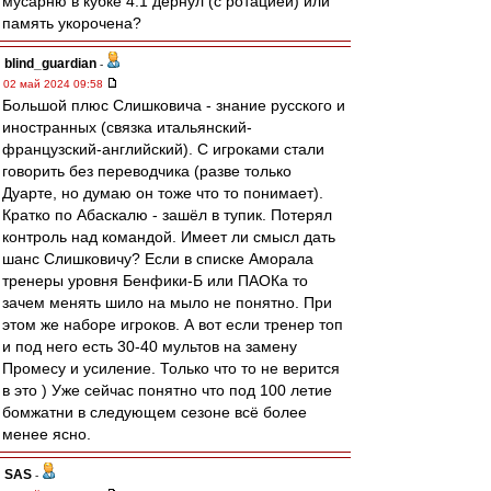
мусарню в кубке 4:1 дёрнул (с ротацией) или
память укорочена?
blind_guardian
-
02 май 2024 09:58
Большой плюс Слишковича - знание русского и
иностранных (связка итальянский-
французский-английский). С игроками стали
говорить без переводчика (разве только
Дуарте, но думаю он тоже что то понимает).
Кратко по Абаскалю - зашёл в тупик. Потерял
контроль над командой. Имеет ли смысл дать
шанс Слишковичу? Если в списке Аморала
тренеры уровня Бенфики-Б или ПАОКа то
зачем менять шило на мыло не понятно. При
этом же наборе игроков. А вот если тренер топ
и под него есть 30-40 мультов на замену
Промесу и усиление. Только что то не верится
в это ) Уже сейчас понятно что под 100 летие
бомжатни в следующем сезоне всё более
менее ясно.
SAS
-