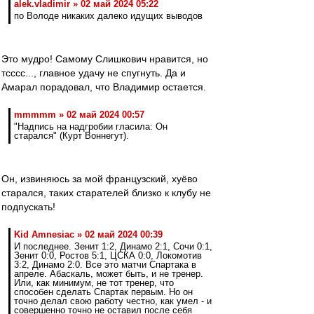
alek.vladimir » 02 май 2024 05:22
по Володе никаких далеко идущих выводов
Это мудро! Самому Слишкович нравится, но
тсссс..., главное удачу не спугнуть. Да и
Амарал порадовал, что Владимир остается.
mmmmm » 02 май 2024 00:57
"Надпись на надгробии гласила: Он
старался" (Курт Воннегут).
Он, извиняюсь за мой французский, хуёво
старался, таких старателей близко к клубу не
подпускать!
Kid Amnesiac » 02 май 2024 00:39
И последнее. Зенит 1:2, Динамо 2:1, Сочи 0:1,
Зенит 0:0, Ростов 5:1, ЦСКА 0:0, Локомотив
3:2, Динамо 2:0. Все это матчи Спартака в
апреле. Абаскаль, может быть, и не тренер.
Или, как минимум, не тот тренер, что
способен сделать Спартак первым. Но он
точно делал свою работу честно, как умел - и
совершенно точно не оставил после себя