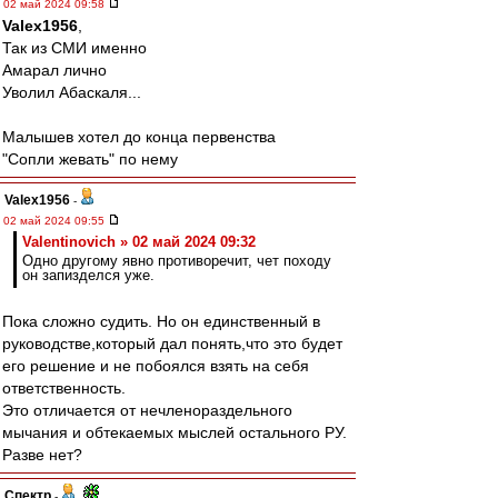
02 май 2024 09:58
Valex1956
,
Так из СМИ именно
Амарал лично
Уволил Абаскаля...
Малышев хотел до конца первенства
"Сопли жевать" по нему
Valex1956
-
02 май 2024 09:55
Valentinovich » 02 май 2024 09:32
Одно другому явно противоречит, чет походу
он запизделся уже.
Пока сложно судить. Но он единственный в
руководстве,который дал понять,что это будет
его решение и не побоялся взять на себя
ответственность.
Это отличается от нечленораздельного
мычания и обтекаемых мыслей остального РУ.
Разве нет?
Спектр
-