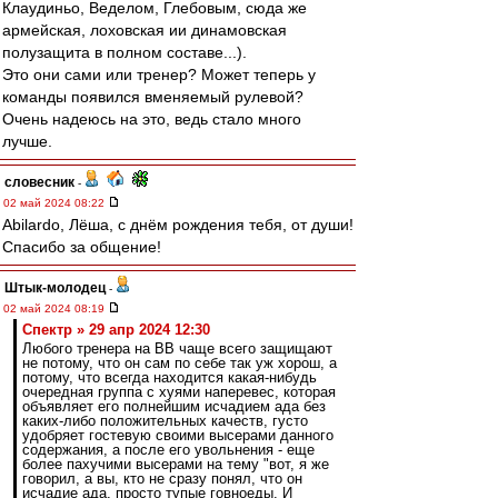
Клаудиньо, Веделом, Глебовым, сюда же
армейская, лоховская ии динамовская
полузащита в полном составе...).
Это они сами или тренер? Может теперь у
команды появился вменяемый рулевой?
Очень надеюсь на это, ведь стало много
лучше.
словесник
-
02 май 2024 08:22
Abilardo, Лёша, с днём рождения тебя, от души!
Спасибо за общение!
Штык-молодец
-
02 май 2024 08:19
Спектр » 29 апр 2024 12:30
Любого тренера на ВВ чаще всего защищают
не потому, что он сам по себе так уж хорош, а
потому, что всегда находится какая-нибудь
очередная группа с хуями наперевес, которая
объявляет его полнейшим исчадием ада без
каких-либо положительных качеств, густо
удобряет гостевую своими высерами данного
содержания, а после его увольнения - еще
более пахучими высерами на тему "вот, я же
говорил, а вы, кто не сразу понял, что он
исчадие ада, просто тупые говноеды. И