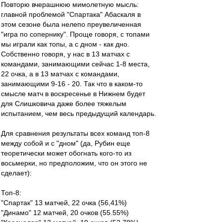
Повторю вчерашнюю мимолетную мысль:
главной проблемой "Спартака" Абаскаля в
этом сезоне была нелепо преувеличенная
"игра по сопернику". Проще говоря, с топами
мы играли как топы, а с дном - как дно.
Собственно говоря, у нас в 13 матчах с
командами, занимающими сейчас 1-8 места,
22 очка, а в 13 матчах с командами,
занимающими 9-16 - 20. Так что в каком-то
смысле матч в воскресенье в Нижнем будет
для Слишковича даже более тяжелым
испытанием, чем весь предыдущий календарь.
Для сравнения результаты всех команд топ-8
между собой и с "дном" (да, Рубин еще
теоретически может обогнать кого-то из
восьмерки, но предположим, что он этого не
сделает):
Топ-8:
"Спартак" 13 матчей, 22 очка (56,41%)
"Динамо" 12 матчей, 20 очков (55.55%)