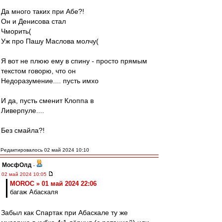
Да много таких при Абе?!
Он и Денисова стал
Чморить(
Уж про Пашу Маслова молчу(
Я вот не плюю ему в спину - просто прямым
текстом говорю, что он
Недоразумение.... пусть имхо
И да, пусть сменит Клоппа в
Ливерпуле....
Без смайла?!
Редактировалось 02 май 2024 10:10
МосфОлд
-
02 май 2024 10:05
MOROC » 01 май 2024 22:06
багаж Абаскаля
Забыл как Спартак при Абаскале ту же