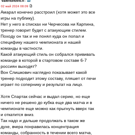
Valentinovich
-
02 май 2024 08:09
Амарал конечно расстроил (хотя может это все
игры на публику).
Нет у него в списках ни Черчесова ни Карпина,
тренер говорит будет с атакующим стилем.
Походу он так и не понял куда он попал и
специфику нашего чемпионата и нашей
команды в частности.
Какой атакующий стиль он собрался прививать
команде в которой в стартовом составе 6-7
россиян выходят?
Вон Слишкович наглядно показывает какой
тренер подходит этому составу, пляшет от печи
играет по сопернику и результат на лицо.
Хотя Спартак сейчас и выдал серию, но еще
ничего не решено до кубка еще два матча и в
чемпионате еще можно как прыгнуть вверх так
и откатится вниз.
Так надо и дальше продолжать в таком же
духе, вчера понравилась концентрация
команды, собранность в течении всего матча,