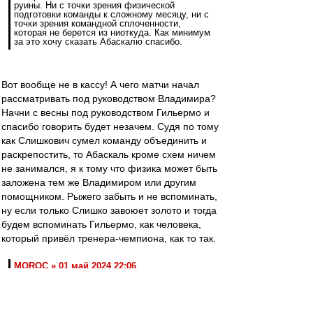
руины. Ни с точки зрения физической
подготовки команды к сложному месяцу, ни с
точки зрения командной сплоченности,
которая не берется из ниоткуда. Как минимум
за это хочу сказать Абаскалю спасибо.
Вот вообще не в кассу! А чего матчи начал
рассматривать под руководством Владимира?
Начни с весны под руководством Гильермо и
спасибо говорить будет незачем. Судя по тому
как Слишкович сумел команду объединить и
раскрепостить, то Абаскаль кроме схем ничем
не занимался, я к тому что физика может быть
заложена тем же Владимиром или другим
помощником. Рыжего забыть и не вспоминать,
ну если только Слишко завоюет золото и тогда
будем вспоминать Гильермо, как человека,
который привёл тренера-чемпиона, как то так.
MOROC » 01 май 2024 22:06
багаж Абаскаля:. Трясёт от злости от этих
подъёбок!