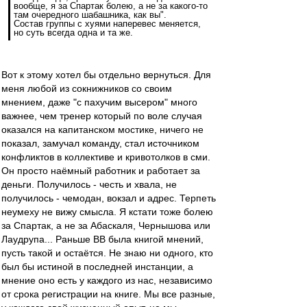
вообще, я за Спартак болею, а не за какого-то
там очередного шабашника, как вы".
Состав группы с хуями наперевес меняется,
но суть всегда одна и та же.
Вот к этому хотел бы отдельно вернуться. Для
меня любой из сокнижников со своим
мнением, даже "с пахучим высером" много
важнее, чем тренер который по воле случая
оказался на капитанском мостике, ничего не
показал, замучал команду, стал источником
конфликтов в коллективе и кривотолков в сми.
Он просто наёмный работник и работает за
деньги. Получилось - честь и хвала, не
получилось - чемодан, вокзал и адрес. Терпеть
неумеху не вижу смысла. Я кстати тоже болею
за Спартак, а не за Абаскаля, Чернышова или
Лаудрупа... Раньше ВВ была книгой мнений,
пусть такой и остаётся. Не знаю ни одного, кто
был бы истиной в последней инстанции, а
мнение оно есть у каждого из нас, независимо
от срока регистрации на книге. Мы все разные,