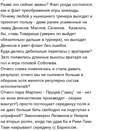
Разве это сейчас важно? Факт ухода состоялся,
как и факт преображения игры команды.
Почему любой у нынешнего тренера выходит и
приносит пользу - даже ранее усаженные на
лавку Денисов, Маслов, Селихов... Казалось
бы, ставь Товареша (уверен он выйдет
обязательно дальше в турнире), но выходит
Денисов и рвет фланг без ошибок.
Куда делись дебильные перепасы с вратарем?
Зато появились длинные выносы вратаря на
гол и игра головой Собллева.
Отчего схема поменялась и стала давать
результат, отчего мы не сыпемся больше в
обороне хотя менятся регулярно состав
исполнителей?
Отчего пара Мартинс - Пруцев ("заец", гм - нет
он иное впечатление производит - скорее
мангуст!) просто поглощает серединуу поля и
не дает больше бить свободно на подступах к
штрафной? Закономерно Литвинов и Умяров
на вторых ролях, когда так удав Ка и Рики-Тики
Тави накрывают середину (с Бариосом,