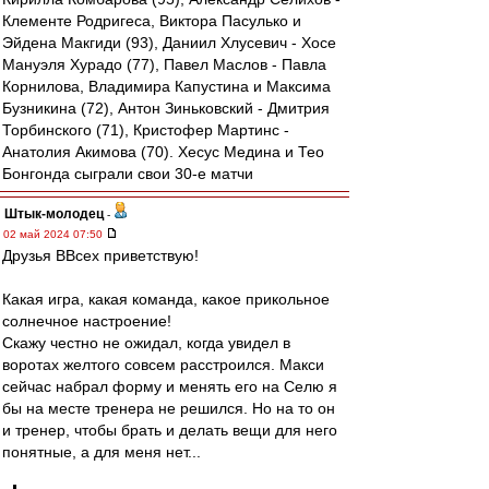
Клементе Родригеса, Виктора Пасулько и
Эйдена Макгиди (93), Даниил Хлусевич - Хосе
Мануэля Хурадо (77), Павел Маслов - Павла
Корнилова, Владимира Капустина и Максима
Бузникина (72), Антон Зиньковский - Дмитрия
Торбинского (71), Кристофер Мартинс -
Анатолия Акимова (70). Хесус Медина и Тео
Бонгонда сыграли свои 30-е матчи
Штык-молодец
-
02 май 2024 07:50
Друзья ВВсех приветствую!
Какая игра, какая команда, какое прикольное
солнечное настроение!
Скажу честно не ожидал, когда увидел в
воротах желтого совсем расстроился. Макси
сейчас набрал форму и менять его на Селю я
бы на месте тренера не решился. Но на то он
и тренер, чтобы брать и делать вещи для него
понятные, а для меня нет...