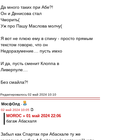
Да много таких при Абе?!
Он и Денисова стал
Чморить(
Уж про Пашу Маслова молчу(
Я вот не плюю ему в спину - просто прямым
текстом говорю, что он
Недоразумение.... пусть имхо
И да, пусть сменит Клоппа в
Ливерпуле....
Без смайла?!
Редактировалось 02 май 2024 10:10
МосфОлд
-
02 май 2024 10:05
MOROC » 01 май 2024 22:06
багаж Абаскаля
Забыл как Спартак при Абаскале ту же