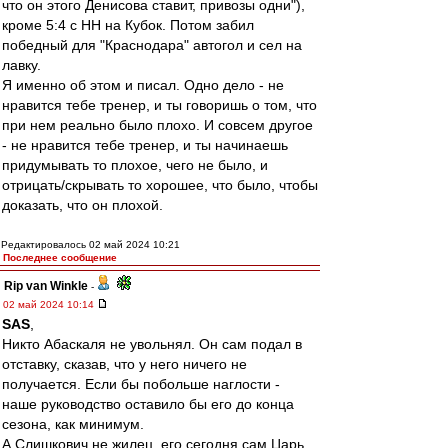
что он этого Денисова ставит, привозы одни"),
кроме 5:4 с НН на Кубок. Потом забил
победный для "Краснодара" автогол и сел на
лавку.
Я именно об этом и писал. Одно дело - не
нравится тебе тренер, и ты говоришь о том, что
при нем реально было плохо. И совсем другое
- не нравится тебе тренер, и ты начинаешь
придумывать то плохое, чего не было, и
отрицать/скрывать то хорошее, что было, чтобы
доказать, что он плохой.
Редактировалось 02 май 2024 10:21
Последнее сообщение
Rip van Winkle
-
02 май 2024 10:14
SAS
,
Никто Абаскаля не увольнял. Он сам подал в
отставку, сказав, что у него ничего не
получается. Если бы побольше наглости -
наше руководство оставило бы его до конца
сезона, как минимум.
А Слишкович не жилец, его сегодня сам Царь