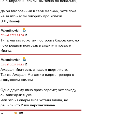
не выиграли и "слили" бы точно по пенальти(...
Да он влюбленный в себя мальчик, хотя пока
не за что - если говорить про Успехи
В Футболе((
Valentinovich
-
02 май 2024 09:38
Типа мы так то хотим построить барселону, но
пока решили поиграть в защиту и позвали
Ивича.
Valentinovich
-
02 май 2024 09:32
Амарал: Ивич есть в нашем шорт листе.
Так же Амарал: Мы хотим видеть тренера с
атакующим стилем.
Одно другому явно противоречит, чет походу
он запизделся уже.
Или это из оперы типа хотели Клопа, но
решили что Ивич перспективнее.