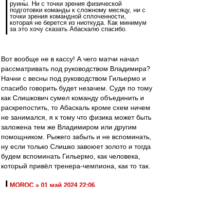
руины. Ни с точки зрения физической
подготовки команды к сложному месяцу, ни с
точки зрения командной сплоченности,
которая не берется из ниоткуда. Как минимум
за это хочу сказать Абаскалю спасибо.
Вот вообще не в кассу! А чего матчи начал
рассматривать под руководством Владимира?
Начни с весны под руководством Гильермо и
спасибо говорить будет незачем. Судя по тому
как Слишкович сумел команду объединить и
раскрепостить, то Абаскаль кроме схем ничем
не занимался, я к тому что физика может быть
заложена тем же Владимиром или другим
помощником. Рыжего забыть и не вспоминать,
ну если только Слишко завоюет золото и тогда
будем вспоминать Гильермо, как человека,
который привёл тренера-чемпиона, как то так.
MOROC » 01 май 2024 22:06
багаж Абаскаля:. Трясёт от злости от этих
подъёбок!