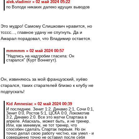
alek.vladimir » 02 май 2024 05:22
по Володе никаких далеко идущих выводов
Это мудро! Самому Слишкович нравится, но
тсссс..., главное удачу не спугнуть. Да и
Амарал порадовал, что Владимир остается.
mmmmm » 02 май 2024 00:57
"Надпись на надгробии гласила: Он
старался" (Курт Воннегут).
Он, извиняюсь за мой французский, хуёво
старался, таких старателей близко к клубу не
подпускать!
Kid Amnesiac » 02 май 2024 00:39
И последнее. Зенит 1:2, Динамо 2:1, Сочи 0:1,
Зенит 0:0, Ростов 5:1, ЦСКА 0:0, Локомотив
3:2, Динамо 2:0. Все это матчи Спартака в
апреле. Абаскаль, может быть, и не тренер.
Или, как минимум, не тот тренер, что
способен сделать Спартак первым. Но он
точно делал свою работу честно, как умел - и
совершенно точно не оставил после себя