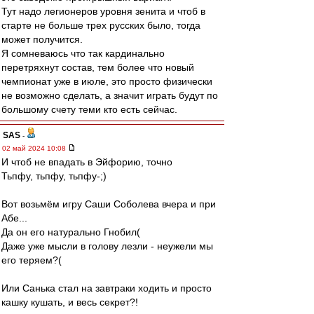
Тут надо легионеров уровня зенита и чтоб в
старте не больше трех русских было, тогда
может получится.
Я сомневаюсь что так кардинально
перетряхнут состав, тем более что новый
чемпионат уже в июле, это просто физически
не возможно сделать, а значит играть будут по
большому счету теми кто есть сейчас.
SAS
-
02 май 2024 10:08
И чтоб не впадать в Эйфорию, точно
Тьпфу, тьпфу, тьпфу-;)
Вот возьмём игру Саши Соболева вчера и при
Абе...
Да он его натурально Гнобил(
Даже уже мысли в голову лезли - неужели мы
его теряем?(
Или Санька стал на завтраки ходить и просто
кашку кушать, и весь секрет?!