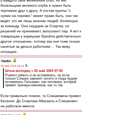
у каждого свой жизненный опыт, но мы
болельщики великого клуба и нужно быть
терпимее друг к другу. А состав группы "с
хуями на перевес" имеет право быть, они так
видят, это же лишь мнение людей, болеющих
за команду. Они сердцем за Спартак, но
решений не принимают, выпускают пар. А вот к
товарищам у кормушки Лукойла действительно
другое отношение, потому как они тоже только
нанятые за деньги работники.... Так вижу
ситуацию.
Vladisl
-
02 май 2024 08:14
Штык-молодец » 02 май 2024 07:50
Рыжего забыть и не вспоминать, ну если
только Слишко завоюет золото и тогда будем
вспоминать Гильермо, как человека, который
привёл тренера-чемпиона, как то так.
Если правильно помню, то Слишковича привел
Катанни. До Спартака Абаскаль и Слишкович
не работали вместе.