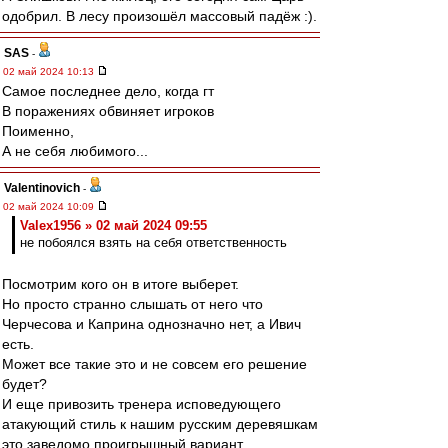
одобрил. В лесу произошёл массовый падёж :).
SAS
-
02 май 2024 10:13
Самое последнее дело, когда гт
В поражениях обвиняет игроков
Поименно,
А не себя любимого...
Valentinovich
-
02 май 2024 10:09
Valex1956 » 02 май 2024 09:55
не побоялся взять на себя ответственность
Посмотрим кого он в итоге выберет.
Но просто странно слышать от него что
Черчесова и Каприна однозначно нет, а Ивич
есть.
Может все такие это и не совсем его решение
будет?
И еще привозить тренера исповедующего
атакующий стиль к нашим русским деревяшкам
это заведомо проигрышный вариант.