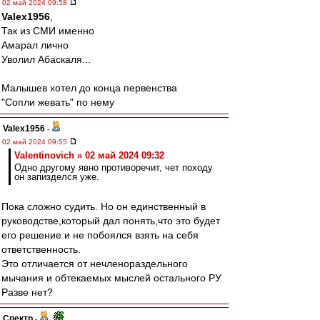
02 май 2024 09:58
Valex1956
,
Так из СМИ именно
Амарал лично
Уволил Абаскаля...
Малышев хотел до конца первенства
"Сопли жевать" по нему
Valex1956
-
02 май 2024 09:55
Valentinovich » 02 май 2024 09:32
Одно другому явно противоречит, чет походу
он запизделся уже.
Пока сложно судить. Но он единственный в
руководстве,который дал понять,что это будет
его решение и не побоялся взять на себя
ответственность.
Это отличается от нечленораздельного
мычания и обтекаемых мыслей остального РУ.
Разве нет?
Спектр
-