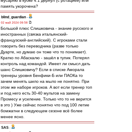
мусарню в кубке 4:1 дёрнул (с ротацией) или
память укорочена?
blind_guardian
-
02 май 2024 09:58
Большой плюс Слишковича - знание русского и
иностранных (связка итальянский-
французский-английский). С игроками стали
говорить без переводчика (разве только
Дуарте, но думаю он тоже что то понимает).
Кратко по Абаскалю - зашёл в тупик. Потерял
контроль над командой. Имеет ли смысл дать
шанс Слишковичу? Если в списке Аморала
тренеры уровня Бенфики-Б или ПАОКа то
зачем менять шило на мыло не понятно. При
этом же наборе игроков. А вот если тренер топ
и под него есть 30-40 мультов на замену
Промесу и усиление. Только что то не верится
в это ) Уже сейчас понятно что под 100 летие
бомжатни в следующем сезоне всё более
менее ясно.
SAS
-