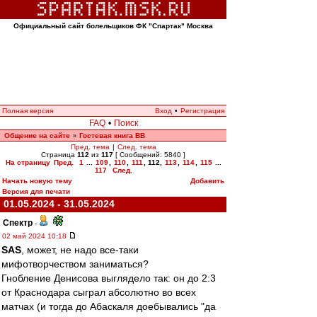
Официальный сайт болельщиков ФК "Спартак" Москва
Полная версия
Вход
•
Регистрация
FAQ
•
Поиск
Общение на сайте
Гостевая книга ВВ
»
Пред. тема
|
След. тема
Страница
112
из
117
[ Сообщений: 5840 ]
На страницу
Пред.
1
...
109
,
110
,
111
,
112
,
113
,
114
,
115
...
117
След.
Начать новую тему
Добавить
Версия для печати
01.05.2024 - 31.05.2024
Спектр
-
02 май 2024 10:18
SAS
, может, не надо все-таки
мифотворчеством заниматься?
Гнобление Денисова выглядело так: он до 2:3
от Краснодара сыграл абсолютно во всех
матчах (и тогда до Абаскаля доебывались "да