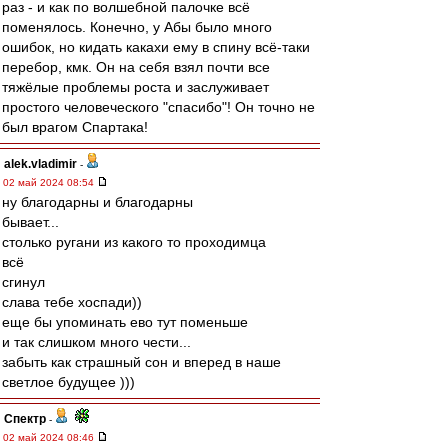
раз - и как по волшебной палочке всё
поменялось. Конечно, у Абы было много
ошибок, но кидать какахи ему в спину всё-таки
перебор, кмк. Он на себя взял почти все
тяжёлые проблемы роста и заслуживает
простого человеческого "спасибо"! Он точно не
был врагом Спартака!
alek.vladimir
-
02 май 2024 08:54
ну благодарны и благодарны
бывает...
столько ругани из какого то проходимца
всё
сгинул
слава тебе хоспади))
еще бы упоминать ево тут поменьше
и так слишком много чести...
забыть как страшный сон и вперед в наше
светлое будущее )))
Спектр
-
02 май 2024 08:46