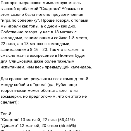
Повторю вчерашнюю мимолетную мысль:
главной проблемой "Спартака" Абаскаля в
этом сезоне была нелепо преувеличенная
"игра по сопернику". Проще говоря, с топами
мы играли как топы, а с дном - как дно.
Собственно говоря, у нас в 13 матчах с
командами, занимающими сейчас 1-8 места,
22 очка, а в 13 матчах с командами,
занимающими 9-16 - 20. Так что в каком-то
смысле матч в воскресенье в Нижнем будет
для Слишковича даже более тяжелым
испытанием, чем весь предыдущий календарь.
Для сравнения результаты всех команд топ-8
между собой и с "дном" (да, Рубин еще
теоретически может обогнать кого-то из
восьмерки, но предположим, что он этого не
сделает):
Топ-8:
"Спартак" 13 матчей, 22 очка (56,41%)
"Динамо" 12 матчей, 20 очков (55.55%)