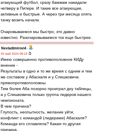
атакующий футбол, сразу бамжам накидали
четверу в Питере. И такие все атакующие,
активные и быстрые. А через три месяца опять
тачку возить начали.
Очаровываемся мы быстро, это давно
известно. Разочаровываемся ток еще быстрее.
Nevladimirovi4
-
02 май 2024 08:23
Имею совершенно противоположное КИДу
мнение -
Результаты в одно и то же время с одним и тем
же составом у Абаскаля и у Слишковича
прямопротивоположны.
Тем более Аба позорно проиграл дну таблицы,
а у Слишковича только группа лидеров нашего
чемпионата.
В чем причина?
Глупость, неопытность, желание уйти,
конфликт с командой (лидерами) Абаскаля?
Команда его сплавляла? Какая-то другая
причина..