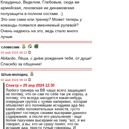
Клаудиньо, Веделом, Глебовым, сюда же
армейская, лоховская ии динамовская
полузащита в полном составе...).
Это они сами или тренер? Может теперь у
команды появился вменяемый рулевой?
Очень надеюсь на это, ведь стало много
лучше.
словесник
-
02 май 2024 08:22
Abilardo, Лёша, с днём рождения тебя, от души!
Спасибо за общение!
Штык-молодец
-
02 май 2024 08:19
Спектр » 29 апр 2024 12:30
Любого тренера на ВВ чаще всего защищают
не потому, что он сам по себе так уж хорош, а
потому, что всегда находится какая-нибудь
очередная группа с хуями наперевес, которая
объявляет его полнейшим исчадием ада без
каких-либо положительных качеств, густо
удобряет гостевую своими высерами данного
содержания, а после его увольнения - еще
более пахучими высерами на тему "вот, я же
говорил, а вы, кто не сразу понял, что он
исчадие ада, просто тупые говноеды. И