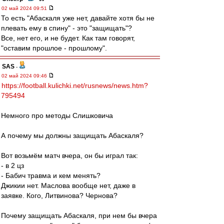
02 май 2024 09:51
То есть "Абаскаля уже нет, давайте хотя бы не
плевать ему в спину" - это "защищать"?
Все, нет его, и не будет. Как там говорят,
"оставим прошлое - прошлому".
SAS
-
02 май 2024 09:46
https://football.kulichki.net/rusnews/news.htm?
795494
Немного про методы Слишковича
А почему мы должны защищать Абаскаля?
Вот возьмём матч вчера, он бы играл так:
- в 2 цз
- Бабич травма и кем менять?
Джикии нет. Маслова вообще нет, даже в
заявке. Кого, Литвинова? Чернова?
Почему защищать Абаскаля, при нем бы вчера