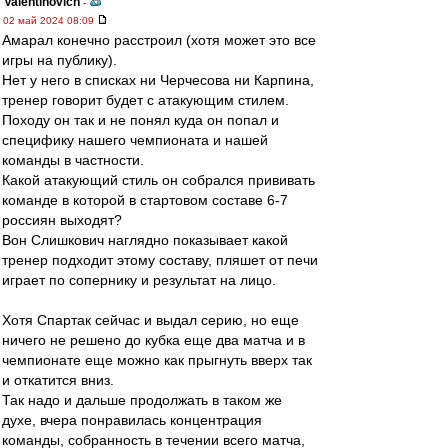
Valentinovich
-
02 май 2024 08:09
Амарал конечно расстроил (хотя может это все
игры на публику).
Нет у него в списках ни Черчесова ни Карпина,
тренер говорит будет с атакующим стилем.
Походу он так и не понял куда он попал и
специфику нашего чемпионата и нашей
команды в частности.
Какой атакующий стиль он собрался прививать
команде в которой в стартовом составе 6-7
россиян выходят?
Вон Слишкович наглядно показывает какой
тренер подходит этому составу, пляшет от печи
играет по сопернику и результат на лицо.
Хотя Спартак сейчас и выдал серию, но еще
ничего не решено до кубка еще два матча и в
чемпионате еще можно как прыгнуть вверх так
и откатится вниз.
Так надо и дальше продолжать в таком же
духе, вчера понравилась концентрация
команды, собранность в течении всего матча,