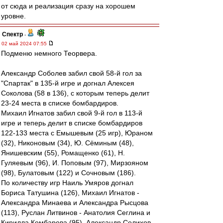
от сюда и реализация сразу на хорошем
уровне.
Спектр
-
02 май 2024 07:55
Подменю немного Теорвера.
Александр Соболев забил свой 58-й гол за
"Спартак" в 135-й игре и догнал Алексея
Соколова (58 в 136), с которым теперь делит
23-24 места в списке бомбардиров.
Михаил Игнатов забил свой 9-й гол в 113-й
игре и теперь делит в списке бомбардиров
122-133 места с Емышевым (25 игр), Юраном
(32), Никоновым (34), Ю. Сёминым (48),
Янишевским (55), Ромащенко (61), Н.
Гуляевым (96), И. Поповым (97), Мирзояном
(98), Булатовым (122) и Сочновым (186).
По количеству игр Наиль Умяров догнал
Бориса Татушина (126), Михаил Игнатов -
Александра Минаева и Александра Рысцова
(113), Руслан Литвинов - Анатолия Сеглина и
Кирилла Комбарова (95), Александр Селихов -