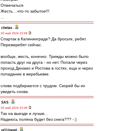
Отмечаться.
Жесть....что-то забытое!!!
...
chelas
-
02 май 2024 22:08
Спартак в Калининграде? Да бросьте, ребят.
Пережеребят сейчас.
вообще, жесть, конечно. Трижды можно было
попасть друг на друга - но нет. Попали через
проход Динамо и Ростова в гостях, еще и через
попадание в жеребьевке.
слова подбираются с трудом. Скорей бы их
увидеть снова.
SAS
-
02 май 2024 22:06
Так на выезде и лучше...
Надеюсь поляна будет без снега??? -:)
oi11(new)
-