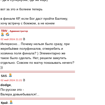
вот за это и болеем теперь
в финале КР, если Бог даст пройти Балтику,
хочу встречу с бомжом, а не конем
TRIV
-
Администратор
02 май 2024 21:22
Интересно... Почему нельзя было сразу, при
жеребьёвке полуфиналов, отжеребить и
хозяина поля финала? ) Элементарно же
такое было сделать. Нет, решили замутить
отдельно. Совсем по матчу показывать нечего?
))
SAS
-
02 май 2024 21:21
dodge
,
По-русски это -
Валера довыебывался!...
Край
-