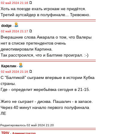
02 май 2024 21:18
Хоть на поезде ехать игрокам не придётся.
Третий аутсайдер в полуфинале... Тревожно.
dodge
-
02 май 2024 21:17
Вчерашние слова Амарала о том, что Валеры
нет в списке претендентов очень
демотивировали Карпина.
Так расстроился, что и Балтике проиграл. :-)
Карелин
-
02 май 2024 21:16
С "Балтикой" сыграем впервые в истории Кубка
страны.
Где - определит жеребьёвка сегодня в 21-15.
Жиго не сыграет - дисква. Пашалич - в запасе.
Через 40 минут начало первого полуфинала
ЛЕ
Редактировалось 02 май 2024 21:20
TRIV
-
Администратор