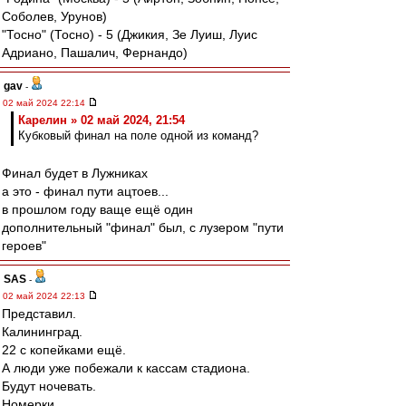
Соболев, Урунов)
"Тосно" (Тосно) - 5 (Джикия, Зе Луиш, Луис
Адриано, Пашалич, Фернандо)
gav
-
02 май 2024 22:14
Карелин » 02 май 2024, 21:54
Кубковый финал на поле одной из команд?
Финал будет в Лужниках
а это - финал пути ацтоев...
в прошлом году ваще ещё один
дополнительный "финал" был, с лузером "пути
героев"
SAS
-
02 май 2024 22:13
Представил.
Калининград.
22 с копейками ещё.
А люди уже побежали к кассам стадиона.
Будут ночевать.
Номерки.