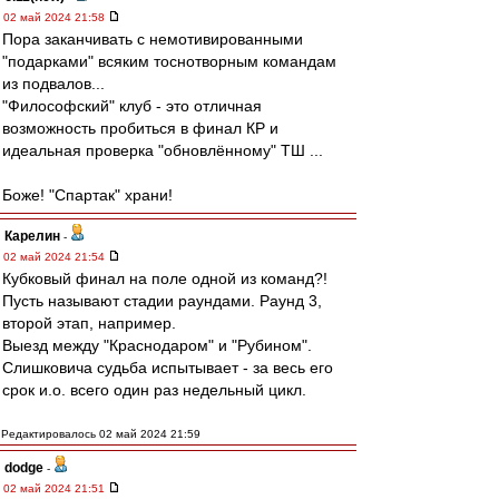
02 май 2024 21:58
Пора заканчивать с немотивированными
"подарками" всяким тоснотворным командам
из подвалов...
"Философский" клуб - это отличная
возможность пробиться в финал КР и
идеальная проверка "обновлённому" ТШ ...
Боже! "Спартак" храни!
Карелин
-
02 май 2024 21:54
Кубковый финал на поле одной из команд?!
Пусть называют стадии раундами. Раунд 3,
второй этап, например.
Выезд между "Краснодаром" и "Рубином".
Слишковича судьба испытывает - за весь его
срок и.о. всего один раз недельный цикл.
Редактировалось 02 май 2024 21:59
dodge
-
02 май 2024 21:51