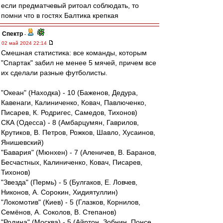
если предматчевый ритоал соблюдать, то
помни что в гостях Балтика крепкая
Спектр
-
02 май 2024 22:14
Смешная статистика: все команды, которым
"Спартак" забил не менее 5 мячей, причем все
их сделали разные футболисты.
"Океан" (Находка) - 10 (Баженов, Дедура,
Кавенаги, Калиниченко, Ковач, Павлюченко,
Писарев, К. Родригес, Самедов, Тихонов)
СКА (Одесса) - 8 (Амбарцумян, Гаврилов,
Крутиков, В. Петров, Рожков, Шавло, Хусаинов,
Янишевский)
"Бавария" (Мюнхен) - 7 (Аленичев, В. Баранов,
Бесчастных, Калиниченко, Ковач, Писарев,
Тихонов)
"Звезда" (Пермь) - 5 (Булгаков, Е. Ловчев,
Никонов, А. Сорокин, Хидиятуллин)
"Локомотив" (Киев) - 5 (Глазков, Корнилов,
Семёнов, А. Соколов, В. Степанов)
"Родина" (Москва) - 5 (Айртон, Зобнин, Понсе,