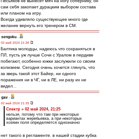
Песьяков не вынесет мяч на ногу сопернику, он
сам себя закопает дурацким выбором состава
или планом на игру.
Всегда удивляло существующее много где
желание вернуть его тренером в СМ.
sengoku
-
02 май 2024 21:36
Балтика молодцы, надеюсь что сохраняться в
ПЛ, пусть уж лучше Сочи с Уралом в пердиве
побегают, особенно южки заслужили со своим
колизеем. Сегодня очень хочется глянуть, что
за зверь такой этот Байер, ни одного
поражения ни в ЧГ, ни в ЛЕ, ни разу их не
видел...
gav
-
02 май 2024 21:35
Спектр » 02 май 2024, 21:25
нельзя, потому что там при некоторых
вариантах жеребьевка, а при некоторых
хозяин поля определяется однозначно
нет такого в регламенте. в нашей стадии кубка