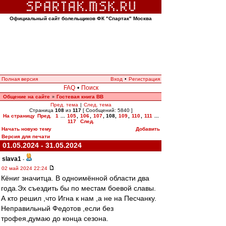
Официальный сайт болельщиков ФК "Спартак" Москва
Полная версия
Вход
•
Регистрация
FAQ
•
Поиск
Общение на сайте
Гостевая книга ВВ
»
Пред. тема
|
След. тема
Страница
108
из
117
[ Сообщений: 5840 ]
На страницу
Пред.
1
...
105
,
106
,
107
,
108
,
109
,
110
,
111
...
117
След.
Начать новую тему
Добавить
Версия для печати
01.05.2024 - 31.05.2024
slava1
-
02 май 2024 22:24
Кёниг значитца. В одноимённой области два
года.Эх съездить бы по местам боевой славы.
А кто решил ,что Игна к нам ,а не на Песчанку.
Неправильный Федотов ,если без
трофея,думаю до конца cезона.