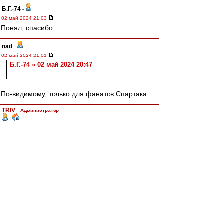
Б.Г.-74
-
02 май 2024 21:03
Понял, спасибо
nad
-
02 май 2024 21:01
Б.Г.-74 » 02 май 2024 20:47
По-видимому, только для фанатов Спартака.. .
TRIV
-
Администратор
02 май 2024 21:00
Кубок бойкотируют только наши фанаты. Уже
обсуждалось же. И не один раз.
Б.Г.-74
-
02 май 2024 20:51
Просто похоже в конском секторе битком
фанатов, вот и думаю, или они от бойкота
отказались или фан-айди нет на матче