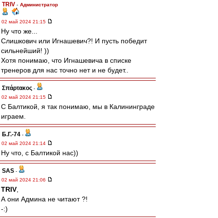
TRIV
-
Администратор
02 май 2024 21:15
Ну что же...
Слишкович или Игнашевич?! И пусть победит
сильнейший! ))
Хотя понимаю, что Игнашевича в списке
тренеров для нас точно нет и не будет..
Σπάρτακος
-
02 май 2024 21:15
С Балтикой, я так понимаю, мы в Калининграде
играем.
Б.Г.-74
-
02 май 2024 21:14
Ну что, с Балтикой нас))
SAS
-
02 май 2024 21:06
TRIV
,
А они Админа не читают ?!
-:)