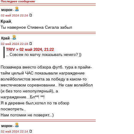
Последнее сообщение
морон
-
02 май 2024 22:24
Край
,
Ты наверное Стивена Сигала забыл
Край
-
02 май 2024 22:18
TRIV » 02 май 2024, 21:22
.. Совсем по матчу показывать нечего? ))
Позавчера вместо обзора футб. тура в прайм-
тайм целый ЧАС показывали награждение
волейболистов зенита за победу в каком-то
местечковом соревновании.. Не сам волейбол
(и без того непопулярный), а
награждение...Бл**! **!
Я в деревне был,хотел по тв обзор
посмотреть..
Нам потомки не поверят...)
морон
-
02 май 2024 22:14