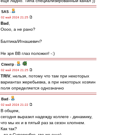
ещё ладно. Типа специализированный канал ))
SAS
-
02 май 2024 21:25
Bad
,
Оооо, а не рано?
Балтика/Игнашевич?
Не зря ВВ глаз положил! -:)
Спектр
-
02 май 2024 21:25
TRIV
, нельзя, потому что там при некоторых
вариантах жеребьевка, а при некоторых хозяин
поля определяется однозначно
Bad
-
02 май 2024 21:22
В общем,
сегодня выразил надежду коллеге - динамику,
что мы их и в пятый раз за сезон хлопнем.
Как так?
- да в Суперкубке, где же еще)